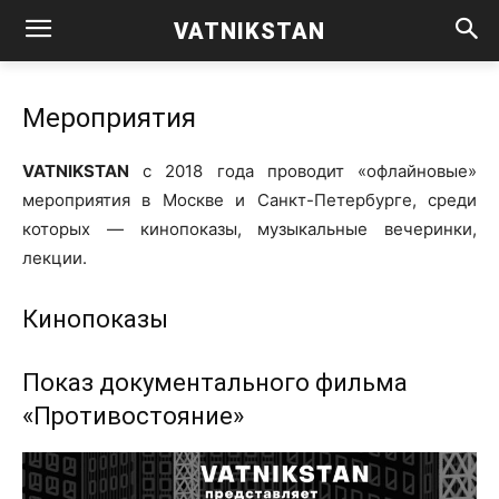
VATNIKSTAN
Мероприятия
VATNIKSTAN
с 2018 года про­во­дит «офлай­но­вые»
меро­при­я­тия в Москве и Санкт-Петер­бур­ге, сре­ди
кото­рых — кино­по­ка­зы, музы­каль­ные вече­рин­ки,
лекции.
Кинопоказы
Показ документального фильма
«Противостояние»