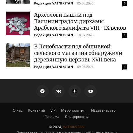
Редакция VATNIKSTAN
-
05.08.2026
0
Археологи нашли под
Калининградом дирхамы
Арабского халифата VIII–IX веков
Редакция VATNIKSTAN
-
10.07.2026
0
В Ленобласти под обшивкой
сельского магазина обнаружили
деревянную церковь XVII века
Редакция VATNIKSTAN
-
09.07.2026
0
О нас
Контакты
VIP
Мероприятия
Издательство
Реклама
Спецпроекты
© 2024,
VATNIKSTAN
Познавательный журнал о русскоязычной цивилизации