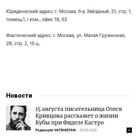
Юри­ди­че­ский адрес: г. Москва, б‑р Звёзд­ный, 21, стр. 1,
помещ.1, I ком., офис 18, б2
Фак­ти­че­ский адрес: г. Москва, ул. Малая Гру­зин­ская,
28, стр. 2, 15 ц.
Новости
15 августа писательница Олеся
Кривцова расскажет о жизни
Кубы при Фиделе Кастро
Редакция VATNIKSTAN
-
05.08.2026
0