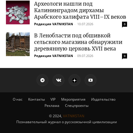
Археологи нашли под
Калининградом дирхамы
Арабского халифата VIII–IX веков
Редакция VATNIKSTAN
-
10.07.2026
0
В Ленобласти под обшивкой
сельского магазина обнаружили
деревянную церковь XVII века
Редакция VATNIKSTAN
-
09.07.2026
0
О нас
Контакты
VIP
Мероприятия
Издательство
Реклама
Спецпроекты
© 2024,
VATNIKSTAN
Познавательный журнал о русскоязычной цивилизации