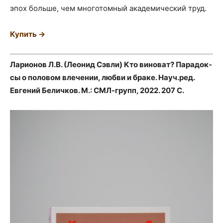
эпох боль­ше, чем мно­го­том­ный ака­де­ми­че­ский труд.
Купить →
Лари­о­нов Л.В. (Лео­нид Сэв­ли) Кто вино­ват? Пара­док­
сы о поло­вом вле­че­нии, люб­ви и бра­ке. Науч.ред.
Евге­ний Белич­ков. М.: СМЛ-групп, 2022. 207 С.