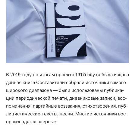
В 2019 году по ито­гам про­ек­та 1917daily.ru была изда­на
дан­ная кни­га Соста­ви­те­ли собра­ли источ­ни­ки само­го
широ­ко­го диа­па­зо­на — были исполь­зо­ва­ны пуб­ли­ка­
ции пери­о­ди­че­ской печа­ти, днев­ни­ко­вые запи­си, вос­
по­ми­на­ния, пар­тий­ные воз­зва­ния, сти­хо­тво­ре­ния, пуб­
ли­ци­сти­че­ские тек­сты, пес­ни. Мно­гие источ­ни­ки вос­
про­из­во­дят­ся впервые.