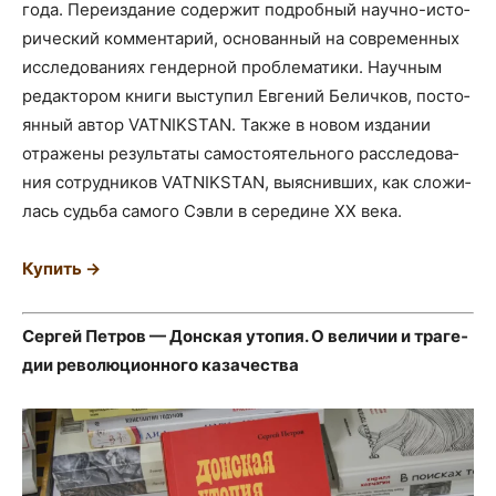
года. Пере­из­да­ние содер­жит подроб­ный науч­но-исто­
ри­че­ский ком­мен­та­рий, осно­ван­ный на совре­мен­ных
иссле­до­ва­ни­ях ген­дер­ной про­бле­ма­ти­ки. Науч­ным
редак­то­ром кни­ги высту­пил Евге­ний Белич­ков, посто­
ян­ный автор VATNIKSTAN. Так­же в новом изда­нии
отра­же­ны резуль­та­ты само­сто­я­тель­но­го рас­сле­до­ва­
ния сотруд­ни­ков VATNIKSTAN, выяс­нив­ших, как сло­жи­
лась судь­ба само­го Сэв­ли в сере­дине ХХ века.
Купить →
Сер­гей Пет­ров — Дон­ская уто­пия. О вели­чии и тра­ге­
дии рево­лю­ци­он­но­го казачества