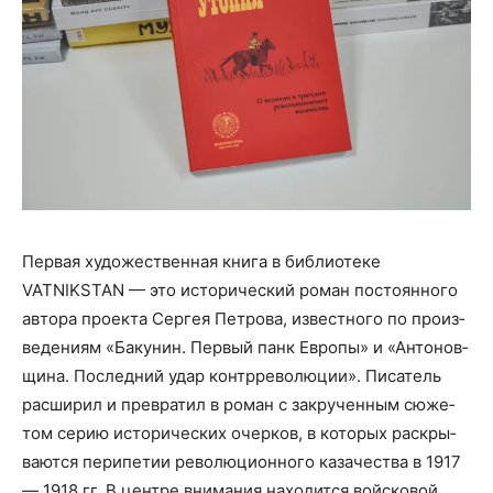
Пер­вая худо­же­ствен­ная кни­га в биб­лио­те­ке
VATNIKSTAN — это исто­ри­че­ский роман посто­ян­но­го
авто­ра про­ек­та Сер­гея Пет­ро­ва, извест­но­го по про­из­
ве­де­ни­ям «Баку­нин. Пер­вый панк Евро­пы» и «Анто­нов­
щи­на. Послед­ний удар контр­ре­во­лю­ции». Писа­тель
рас­ши­рил и пре­вра­тил в роман с закру­чен­ным сюже­
том серию исто­ри­че­ских очер­ков, в кото­рых рас­кры­
ва­ют­ся пери­пе­тии рево­лю­ци­он­но­го каза­че­ства в 1917
— 1918 гг. В цен­тре вни­ма­ния нахо­дит­ся вой­ско­вой