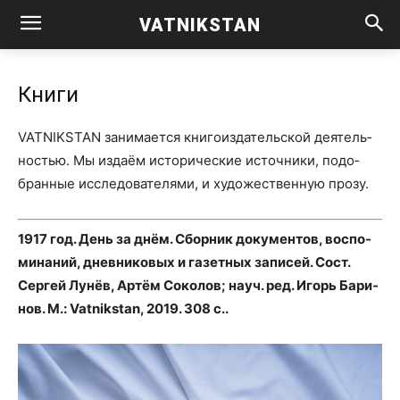
VATNIKSTAN
Книги
VATNIKSTAN зани­ма­ет­ся кни­го­из­да­тель­ской дея­тель­
но­стью. Мы изда­ём исто­ри­че­ские источ­ни­ки, подо­
бран­ные иссле­до­ва­те­ля­ми, и худо­же­ствен­ную прозу.
1917 год. День за днём. Сбор­ник доку­мен­тов, вос­по­
ми­на­ний, днев­ни­ко­вых и газет­ных запи­сей. Сост.
Сер­гей Лунёв, Артём Соко­лов; науч. ред. Игорь Бари­
нов. М.: Vatnikstan, 2019. 308 с..