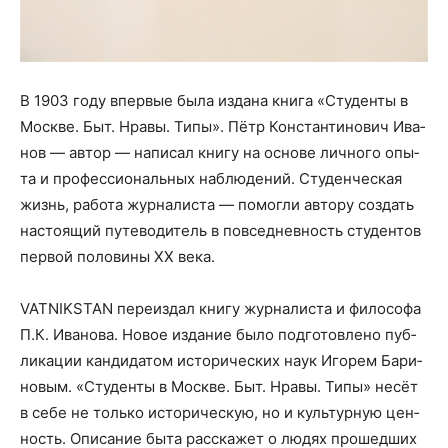
В 1903 году впер­вые была изда­на кни­га «Сту­ден­ты в
Москве. Быт. Нра­вы. Типы». Пётр Кон­стан­ти­но­вич Ива­
нов — автор — напи­сал кни­гу на осно­ве лич­но­го опы­
та и про­фес­си­о­наль­ных наблю­де­ний. Сту­ден­че­ская
жизнь, рабо­та жур­на­ли­ста — помог­ли авто­ру создать
насто­я­щий путе­во­ди­тель в повсе­днев­ность сту­ден­тов
пер­вой поло­ви­ны XX века.
VATNIKSTAN пере­из­дал кни­гу жур­на­ли­ста и фило­со­фа
П.К. Ива­но­ва. Новое изда­ние было под­го­тов­ле­но пуб­
ли­ка­ции кан­ди­да­том исто­ри­че­ских наук Иго­рем Бари­
но­вым. «Сту­ден­ты в Москве. Быт. Нра­вы. Типы» несёт
в себе не толь­ко исто­ри­че­скую, но и куль­тур­ную цен­
ность. Опи­са­ние быта рас­ска­жет о людях про­шед­ших