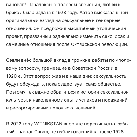
вино­ват? Пара­док­сы о поло­вом вле­че­нии, люб­ви и
бра­ке» была изда­на в 1928 году. Автор выска­зал в ней
ори­ги­наль­ный взгляд на сек­су­аль­ные и ген­дер­ные
отно­ше­ния. Он пред­ло­жил мас­штаб­ный уто­пи­че­ский
про­ект, при­зван­ный ради­каль­но изме­нить секс, брак и
семей­ные отно­ше­ния после Октябрь­ской революции.
Сэв­ли внёс боль­шой вклад в гром­кие деба­ты по «поло­
во­му вопро­су», гре­мев­шие в Совет­ской Рос­сии в
1920‑е. Этот вопрос жив и в наши дни: сек­су­аль­ность
будут обсуж­дать, пока суще­ству­ет само обще­ство.
Поэто­му так важ­но обра­тить­ся к исто­рии сек­су­аль­ной
куль­ту­ры, к нако­лен­но­му опы­ту успе­хов и пора­же­ний
в рефор­ми­ро­ва­нии поло­вых отношений.
В 2022 году VATNIKSTAN впер­вые пере­вы­пу­стил забы­
тый трак­тат Сэв­ли, не пуб­ли­ко­вав­ший­ся после 1928