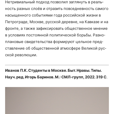
Нетри­ви­аль­ный под­ход поз­во­лил загля­нуть в реаль­
ность раз­ных сло­ёв и отра­зить повсе­днев­ность само­го
насы­щен­но­го собы­ти­я­ми года рос­сий­ской жиз­ни в
Пет­ро­гра­де, Москве, рус­ской деревне, на Кав­ка­зе и на
фрон­те, а так­же зафик­си­ро­вать обще­ствен­ное мне­ние
в усло­ви­ях посто­ян­ной поли­ти­че­ской борь­бы. Раз­но­
пла­но­вые сви­де­тель­ства фор­ми­ру­ют цель­ное пред­
став­ле­ние об обще­ствен­ной атмо­сфе­ре Вели­кой рус­
ской революции.
Ива­нов П.К. Сту­ден­ты в Москве. Быт. Нра­вы. Типы.
Науч. ред. Игорь Бари­нов. М.: СМЛ-групп, 2022. 319 С
.