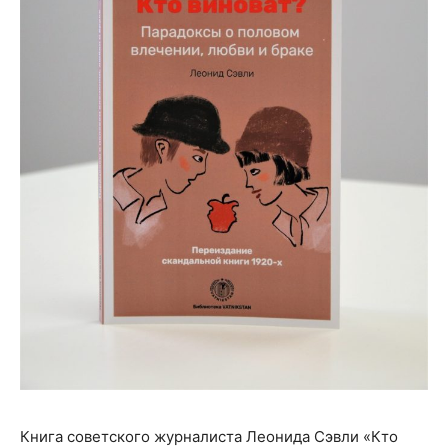
Кни­га совет­ско­го жур­на­ли­ста Лео­ни­да Сэв­ли «Кто