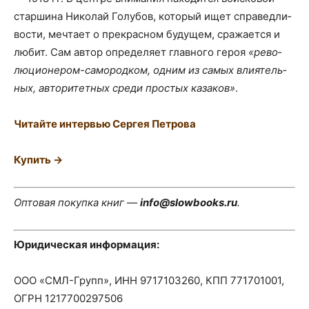
стар­ши­на Нико­лай Голу­бов, кото­рый ищет спра­вед­ли­
во­сти, меч­та­ет о пре­крас­ном буду­щем, сра­жа­ет­ся и
любит. Сам автор опре­де­ля­ет глав­но­го героя
«рево­
лю­ци­о­не­ром-само­род­ком, одним из самых вли­я­тель­
ных, авто­ри­тет­ных сре­ди про­стых каза­ков»
.
Читай­те интер­вью Сер­гея Петрова
Купить →
Опто­вая покуп­ка книг —
info@slowbooks.ru
.
Юри­ди­че­ская информация:
ООО «СМЛ-Групп», ИНН 9717103260, КПП 771701001,
ОГРН 1217700297506