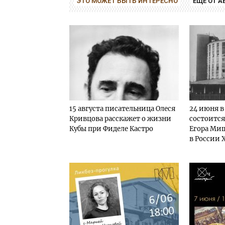
ЭТО МОЖЕТ БЫТЬ ИНТЕРЕСНО
ЕЩЕ ОТ А
15 августа писательница Олеся
24 июня в
Кривцова расскажет о жизни
состоится
Кубы при Фиделе Кастро
Егора Миш
в России 