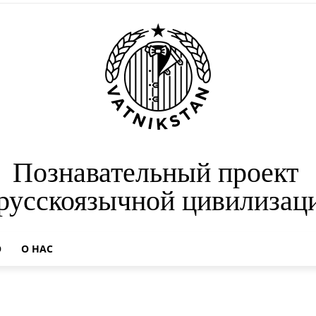
Познавательный проект
 русскоязычной цивилизац
О
О НАС