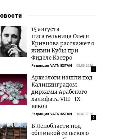
овости
15 августа
писательница Олеся
Кривцова расскажет о
жизни Кубы при
Фиделе Кастро
Редакция VATNIKSTAN
-
05.08.2026
0
Археологи нашли под
Калининградом
дирхамы Арабского
халифата VIII–IX
веков
Редакция VATNIKSTAN
-
10.07.2026
0
В Ленобласти под
обшивкой сельского