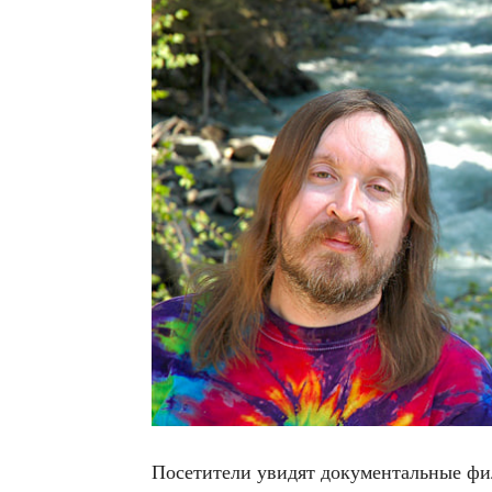
Посе­ти­те­ли уви­дят доку­мен­таль­ные фи