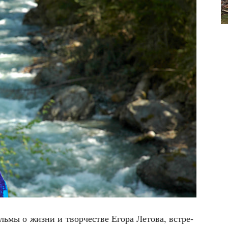
ль­мы о жиз­ни и твор­че­стве Его­ра Лето­ва, встре­