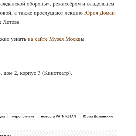
раж­дан­ской обо­ро­ны», режис­сё­ром и вла­дель­цем
о­вой, а так­же про­слу­ша­ют лек­цию
Юрия Доман­
ке Летова.
мож­но узнать
на сай­те Музея Моск­вы
.
дом 2, кор­пус 3 (Кино­те­атр).
ции
мероприятие
новости VATNIKSTAN
Юрий Доманский