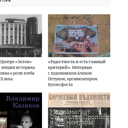
ВТОРА
 Центре «Зотов»
«Радостность и есть главный
 лекция историка
критерий». Интервью
ина о роли хлеба
с художником Алеком
XX века
Петуком, организатором
Кузлесфеста