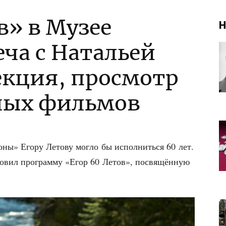
в» в Музее
Н
ча с Натальей
екция, просмотр
ных фильмов
ро­ны» Его­ру Лето­ву мог­ло бы испол­нить­ся 60 лет.
о­вил про­грам­му «Егор 60 Летов», посвя­щён­ную