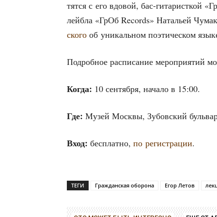
тят­ся с его вдо­вой, бас-гита­рист­кой «Г
лей­б­ла «ГрОб Records» Ната­льей Чума­к
ско­го
об уни­каль­ном поэ­ти­че­ском язы­
Подроб­ное рас­пи­са­ние меро­при­я­тий 
Когда:
10 сен­тяб­ря, нача­ло в 15:00.
Где:
Музей Моск­вы, Зубов­ский буль­вар, 
Вход:
бес­плат­но,
по реги­стра­ции
.
ТЕГИ
Гражданская оборона
Егор Летов
лек