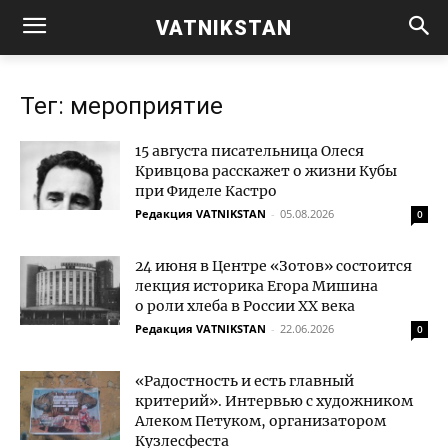
VATNIKSTAN
Тег: мероприятие
15 августа писательница Олеся
Кривцова расскажет о жизни Кубы
при Фиделе Кастро
Редакция VATNIKSTAN
-
05.08.2026
0
24 июня в Центре «Зотов» состоится
лекция историка Егора Мишина
о роли хлеба в России XX века
Редакция VATNIKSTAN
-
22.06.2026
0
«Радостность и есть главный
критерий». Интервью с художником
Алеком Петуком, организатором
Кузлесфеста