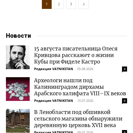
1
2
3
Новости
15 августа писательница Олеся
Кривцова расскажет о жизни
Кубы при Фиделе Кастро
Редакция VATNIKSTAN
-
05.08.2026
0
Археологи нашли под
Калининградом дирхамы
Арабского халифата VIII–IX веков
Редакция VATNIKSTAN
-
10.07.2026
0
В Ленобласти под обшивкой
сельского магазина обнаружили
деревянную церковь XVII века
Редакция VATNIKSTAN
-
09.07.2026
0