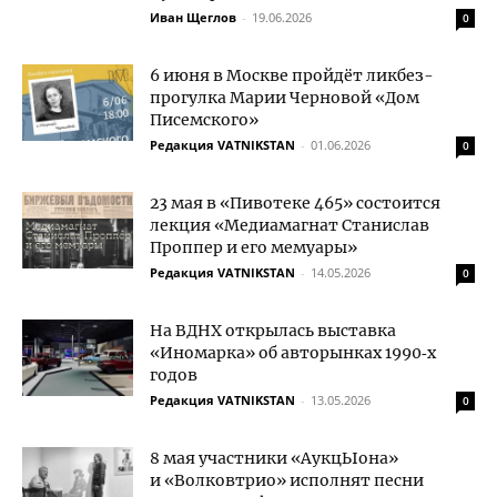
Иван Щеглов
-
19.06.2026
0
6 июня в Москве пройдёт ликбез-
прогулка Марии Черновой «Дом
Писемского»
Редакция VATNIKSTAN
-
01.06.2026
0
23 мая в «Пивотеке 465» состоится
лекция «Медиамагнат Станислав
Проппер и его мемуары»
Редакция VATNIKSTAN
-
14.05.2026
0
На ВДНХ открылась выставка
«Иномарка» об авторынках 1990‑х
годов
Редакция VATNIKSTAN
-
13.05.2026
0
8 мая участники «АукцЫона»
и «Волковтрио» исполнят песни