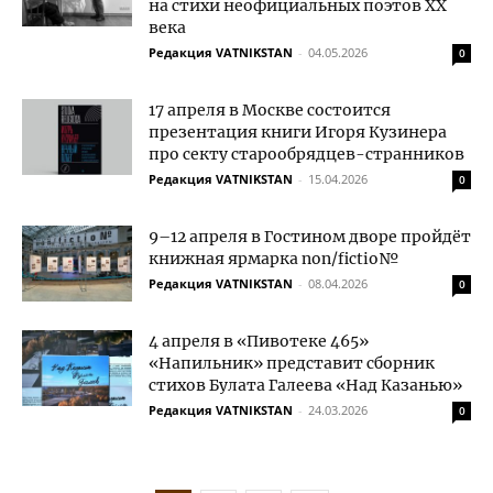
на стихи неофициальных поэтов XX
века
Редакция VATNIKSTAN
-
04.05.2026
0
17 апреля в Москве состоится
презентация книги Игоря Кузинера
про секту старообрядцев-странников
Редакция VATNIKSTAN
-
15.04.2026
0
9–12 апреля в Гостином дворе пройдёт
книжная ярмарка non/fictio№
Редакция VATNIKSTAN
-
08.04.2026
0
4 апреля в «Пивотеке 465»
«Напильник» представит сборник
стихов Булата Галеева «Над Казанью»
Редакция VATNIKSTAN
-
24.03.2026
0