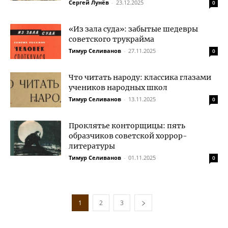
Сергей Лунёв
-
23.12.2025
0
«Из зала суда»: забытые шедевры
советского трукрайма
Тимур Селиванов
-
27.11.2025
0
Что читать народу: классика глазами
учеников народных школ
Тимур Селиванов
-
13.11.2025
0
Проклятье конторщицы: пять
образчиков советской хоррор-
литературы
Тимур Селиванов
-
01.11.2025
0
1
2
3