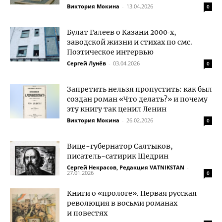
Виктория Мокина
-
13.04.2026
0
Булат Галеев о Казани 2000‑х,
заводской жизни и стихах по смс.
Поэтическое интервью
Сергей Лунёв
-
03.04.2026
0
Запретить нельзя пропустить: как был
создан роман «Что делать?» и почему
эту книгу так ценил Ленин
Виктория Мокина
-
26.02.2026
0
Вице-губернатор Салтыков,
писатель-сатирик Щедрин
Сергей Некрасов, Редакция VATNIKSTAN
-
27.01.2026
0
Книги о «прологе». Первая русская
революция в восьми романах
и повестях