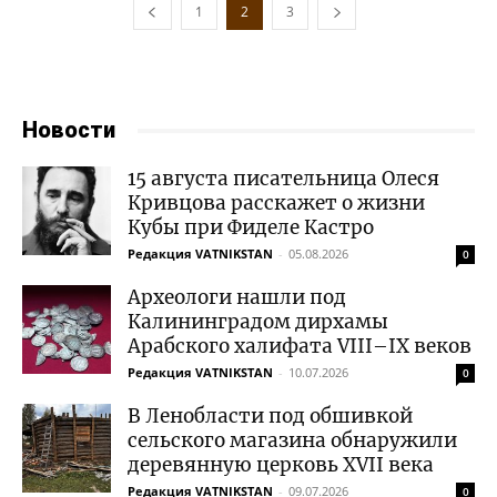
1
2
3
Новости
15 августа писательница Олеся
Кривцова расскажет о жизни
Кубы при Фиделе Кастро
Редакция VATNIKSTAN
-
05.08.2026
0
Археологи нашли под
Калининградом дирхамы
Арабского халифата VIII–IX веков
Редакция VATNIKSTAN
-
10.07.2026
0
В Ленобласти под обшивкой
сельского магазина обнаружили
деревянную церковь XVII века
Редакция VATNIKSTAN
-
09.07.2026
0