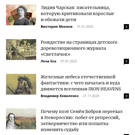
Лидия Чарская: писательница,
которую критиковали взрослые
и обожали дети
Виктория Мокина
-
31.01.2025
0
Рождество на страницах детского
дореволюционного журнала
«Светлячок»
Лена Ека
-
07.01.2025
0
Железные небеса отечественной
фантастики: с чего началась и куда
движется вселенная IRON HEAVENS
Владимир Коваленко
-
21.11.2024
0
Почему поэт Семён Бобров переехал
в Новороссию: побег от репрессий,
затворничество или попытка
изменить судьбу