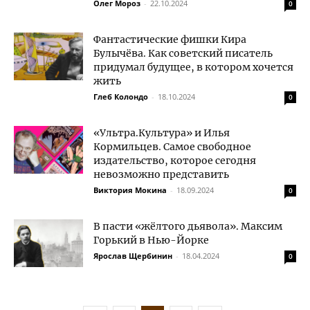
Олег Мороз
-
22.10.2024
0
Фантастические фишки Кира
Булычёва. Как советский писатель
придумал будущее, в котором хочется
жить
Глеб Колондо
-
18.10.2024
0
«Ультра.Культура» и Илья
Кормильцев. Самое свободное
издательство, которое сегодня
невозможно представить
Виктория Мокина
-
18.09.2024
0
В пасти «жёлтого дьявола». Максим
Горький в Нью-Йорке
Ярослав Щербинин
-
18.04.2024
0