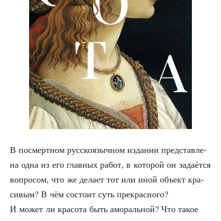
В посмерт­ном рус­ско­языч­ном изда­нии пред­став­ле­
на одна из его глав­ных работ, в кото­рой он зада­ёт­ся
вопро­сом, что же дела­ет тот или иной объ­ект кра­
си­вым? В чём состо­ит суть пре­крас­но­го?
И может ли кра­со­та быть амо­раль­ной? Что такое