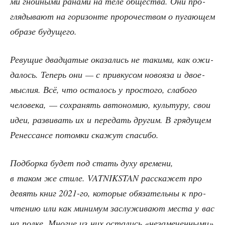
ми гной­ны­ми рана­ми на теле обще­ства. Они про­
гля­ды­ва­ют на гори­зон­те про­ро­че­ством о пуга­ю­щем
обра­зе будущего.
Реву­щие два­дца­тые ока­за­лись не таки­ми, как ожи­
да­лось. Теперь они — с при­вку­сом ново­яза и двое­
мыс­лия. Всё, что оста­лось у про­сто­го, сла­бо­го
чело­ве­ка, — сохра­нять авто­но­мию, куль­ту­ру, свои
идеи, раз­ви­вать их и пере­дать дру­гим. В гря­ду­щем
Ренес­сан­се потом­ки ска­жут спасибо.
Под­бор­ка будет под стать духу вре­ме­ни,
в таком же сти­ле. VATNIKSTAN рас­ска­жет про
девять книг 2021-го, кото­рые обя­за­тель­ны к про­
чте­нию или как мини­мум заслу­жи­ва­ют места у вас
на пол­ке. Мно­гие из них оста­лись «неза­ме­чен­ны­ми»