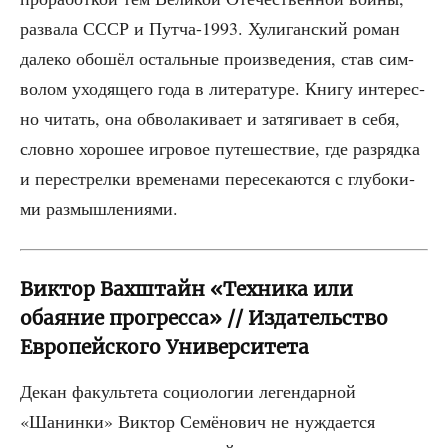
раз­ва­ла СССР и Пут­ча-1993. Хули­ган­ский роман
дале­ко обо­шёл осталь­ные про­из­ве­де­ния, став сим­
во­лом ухо­дя­ще­го года в лите­ра­ту­ре. Кни­гу инте­рес­
но читать, она обво­ла­ки­ва­ет и затя­ги­ва­ет в себя,
слов­но хоро­шее игро­вое путе­ше­ствие, где раз­ряд­ка
и пере­стрел­ки вре­ме­на­ми пере­се­ка­ют­ся с глу­бо­ки­
ми размышлениями.
Виктор Вахштайн «Техника или
обаяние прогресса» // Издательство
Европейского Университета
Декан факуль­те­та социо­ло­гии леген­дар­ной
«Шанин­ки» Вик­тор Семё­но­вич не нуж­да­ет­ся