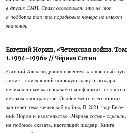
в дру­гих СМИ. Сра­зу ого­во­рим­ся: это не топ,
а подборка,так что поряд­ко­вые номе­ра не име­ют
значения.
Евгений Норин, «Чеченская война. Том
1. 1994–1996» // Чёрная Сотня
Евге­ний Алек­сан­дро­вич изве­стен как воен­ный пуб­
ли­цист, снис­кав­ший широ­кую сла­ву бла­го­да­ря
вели­ко­леп­ным мате­ри­а­лам о кон­флик­тах на пост­со­
вет­ском про­стран­стве. Осо­бое место в его кни­гах
зани­ма­ет тема чечен­ской вой­ны. В 2021 году Евге­
ний Норин и изда­тель­ство «Чёр­ная сот­ня» сде­ла­ли,
не побо­юсь ска­зать, насто­я­щий шедевр. Кни­га