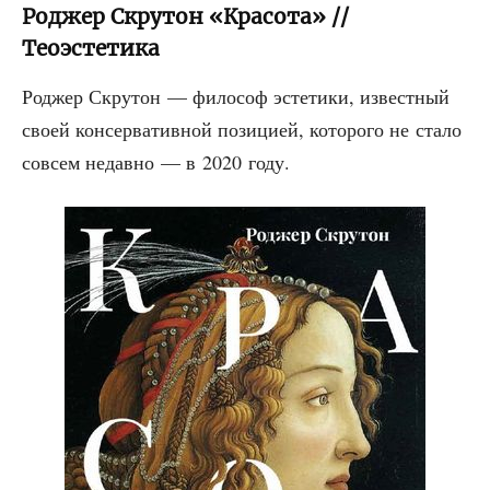
Роджер Скрутон «Красота» //
Теоэстетика
Род­жер Скру­тон — фило­соф эсте­ти­ки, извест­ный
сво­ей кон­сер­ва­тив­ной пози­ци­ей, кото­ро­го не ста­ло
совсем недав­но — в 2020 году.