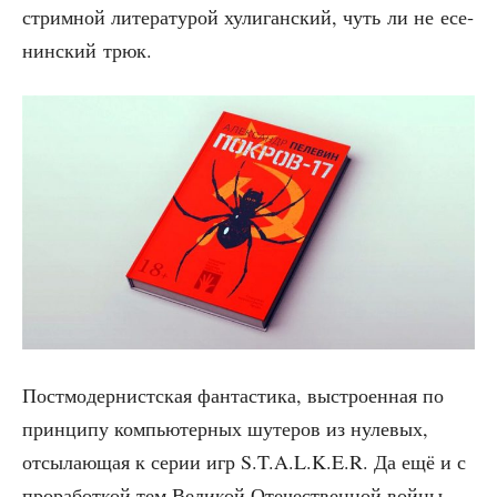
стримной лите­ра­ту­рой хули­ган­ский, чуть ли не есе­
нин­ский трюк.
Пост­мо­дер­нист­ская фан­та­сти­ка, выстро­ен­ная по
прин­ци­пу ком­пью­тер­ных шуте­ров из нуле­вых,
отсы­ла­ю­щая к серии игр S.T.A.L.K.E.R. Да ещё и с
про­ра­бот­кой тем Вели­кой Оте­че­ствен­ной вой­ны,