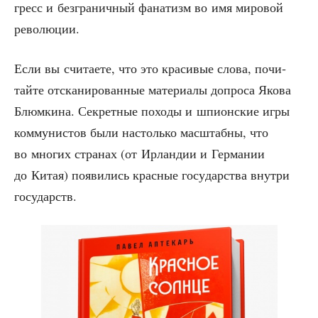
гресс и без­гра­нич­ный фана­тизм во имя миро­вой
революции.
Если вы счи­та­е­те, что это кра­си­вые сло­ва, почи­
тай­те отска­ни­ро­ван­ные мате­ри­а­лы допро­са Яко­ва
Блюм­ки­на. Сек­рет­ные похо­ды и шпи­он­ские игры
ком­му­ни­стов были настоль­ко мас­штаб­ны, что
во мно­гих стра­нах (от Ирлан­дии и Гер­ма­нии
до Китая) появи­лись крас­ные госу­дар­ства внут­ри
государств.