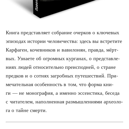
Кни­га пред­став­ля­ет собра­ние очер­ков о клю­че­вых
эпи­зо­дах исто­рии чело­ве­че­ства: здесь вы встре­ти­те
Кар­фа­ген, кочев­ни­ков и вави­ло­нян, прав­да, мёрт­
вых. Узна­е­те об огром­ных кур­га­нах, о пред­став­ле­
ни­ях людей отно­си­тель­но пре­ис­под­ней, о стране
пред­ков и о сот­нях загроб­ных путе­ше­ствий. При­
ме­ча­тель­ная осо­бен­ность в том, что фор­ма кни­
ги — не моно­гра­фия, а имен­но эссе­и­сти­ка, бесе­да
с чита­те­лем, напол­нен­ная раз­мыш­ле­ни­я­ми архео­ло­
га о тайне смерти.