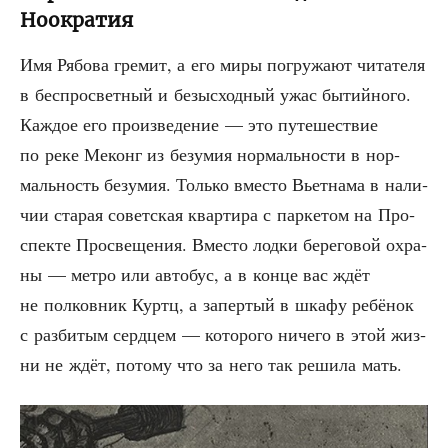
Ноократия
Имя Рябо­ва гре­мит, а его миры погру­жа­ют чита­те­ля
в бес­про­свет­ный и безыс­ход­ный ужас бытий­но­го.
Каж­дое его про­из­ве­де­ние — это путе­ше­ствие
по реке Меконг из безу­мия нор­маль­но­сти в нор­
маль­ность безу­мия. Толь­ко вме­сто Вьет­на­ма в нали­
чии ста­рая совет­ская квар­ти­ра с пар­ке­том на Про­
спек­те Про­све­ще­ния. Вме­сто лод­ки бере­го­вой охра­
ны — мет­ро или авто­бус, а в кон­це вас ждёт
не пол­ков­ник Куртц, а запер­тый в шка­фу ребё­нок
с раз­би­тым серд­цем — кото­ро­го ниче­го в этой жиз­
ни не ждёт, пото­му что за него так реши­ла мать.