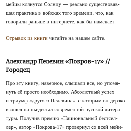
мей­цы кля­нут­ся Солн­цу — реаль­но суще­ство­вав­
шая прак­ти­ка в вой­сках того вре­ме­ни, что, как
гово­ри­ли рань­ше в интер­не­те, как бы намекает.
Отры­вок из кни­ги
читай­те на нашем сайте.
Александр Пелевин «Покров-17» //
Городец
Про эту кни­гу, навер­ное, слы­ша­ли все, но упо­мя­
нуть её про­сто необ­хо­ди­мо. Абсо­лют­ный успех
и три­умф «дру­го­го Пеле­ви­на», с кото­рым он дерз­ко
взо­шёл на пье­де­стал совре­мен­ной рус­ской лите­ра­
ту­ры. Полу­чив пре­мию «Наци­о­наль­ный бест­сел­
лер», автор «Покро­ва-17» про­вер­нул со всей мейн­