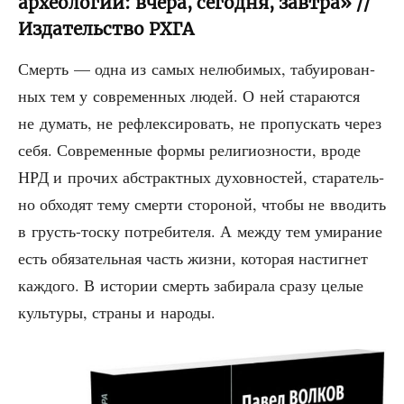
археологии: вчера, сегодня, завтра» //
Издательство РХГА
Смерть — одна из самых нелю­би­мых, табу­и­ро­ван­
ных тем у совре­мен­ных людей. О ней ста­ра­ют­ся
не думать, не рефлек­си­ро­вать, не про­пус­кать через
себя. Совре­мен­ные фор­мы рели­ги­оз­но­сти, вро­де
НРД и про­чих абстракт­ных духов­но­стей, ста­ра­тель­
но обхо­дят тему смер­ти сто­ро­ной, что­бы не вво­дить
в грусть-тос­ку потре­би­те­ля. А меж­ду тем уми­ра­ние
есть обя­за­тель­ная часть жиз­ни, кото­рая настиг­нет
каж­до­го. В исто­рии смерть заби­ра­ла сра­зу целые
куль­ту­ры, стра­ны и народы.