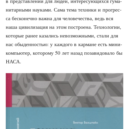
в пред­став­ле­нии для людей, инте­ре­су­ю­щих­ся гума­
ни­тар­ны­ми нау­ка­ми. Сама тема тех­ни­ки и про­грес­
са бес­ко­неч­но важ­на для чело­ве­че­ства, ведь вся
наша циви­ли­за­ция на этом постро­е­на. Тех­но­ло­гии,
кото­рые ранее каза­лись невоз­мож­ны­ми, ста­ли для
нас обы­ден­но­стью: у каж­до­го в кар­мане есть мини-
ком­пью­тер, кото­ро­му 50 лет назад поза­ви­до­ва­ло бы
НАСА.