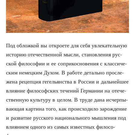
Под облож­кой вы откро­е­те для себя увле­ка­тель­ную
исто­рию оте­че­ствен­ной мыс­ли, ста­нов­ле­ния рус­
ской фило­со­фии и ее сопри­кос­но­ве­ния с клас­си­че­
ским немец­ким Духом. В рабо­те деталь­но про­сле­
же­на рецеп­ция геге­льян­ства в Рос­сии и даль­ней­шее
вли­я­ние фило­соф­ских тече­ний Гер­ма­нии на оте­че­
ствен­ную куль­ту­ру в целом. В тру­де дана исчер­пы­
ва­ю­щая кар­ти­на того, как про­ис­хо­ди­ло зарож­де­ние
и раз­ви­тие рус­ско­го наци­о­наль­но­го мыш­ле­ния под
вли­я­ни­ем одно­го из самых извест­ных фило­со­