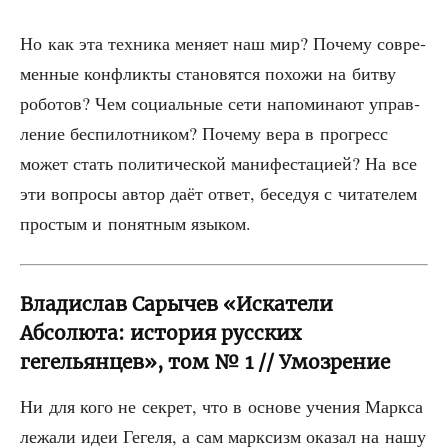
Но как эта тех­ни­ка меня­ет наш мир? Поче­му совре­
мен­ные кон­флик­ты ста­но­вят­ся похо­жи на бит­ву
робо­тов? Чем соци­аль­ные сети напо­ми­на­ют управ­
ле­ние бес­пи­лот­ни­ком? Поче­му вера в про­гресс
может стать поли­ти­че­ской мани­фе­ста­ци­ей? На все
эти вопро­сы автор даёт ответ, бесе­дуя с чита­те­лем
про­стым и понят­ным языком.
Владислав Сарычев «Искатели
Абсолюта: история русских
гегельянцев», том № 1 // Умозрение
Ни для кого не сек­рет, что в осно­ве уче­ния Марк­са
лежа­ли идеи Геге­ля, а сам марк­сизм ока­зал на нашу