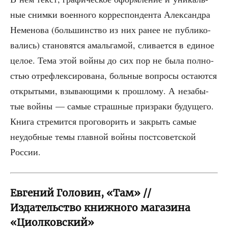
ные сним­ки воен­но­го кор­ре­спон­ден­та Алек­сандра
Неме­но­ва (боль­шин­ство из них ранее не пуб­ли­ко­
ва­лись) ста­но­вят­ся амаль­га­мой, сли­ва­ет­ся в еди­ное
целое. Тема этой вой­ны до сих пор не была пол­но­
стью отре­флек­си­ро­ва­на, боль­ные вопро­сы оста­ют­ся
откры­ты­ми, взы­ва­ю­щи­ми к про­шло­му. А неза­бы­
тые вой­ны — самые страш­ные при­зра­ки буду­ще­го.
Кни­га стре­мит­ся про­го­во­рить и закрыть самые
неудоб­ные темы глав­ной вой­ны пост­со­вет­ской
России.
Евгений Головин, «Там» //
Издательство книжного магазина
«Циолковский»