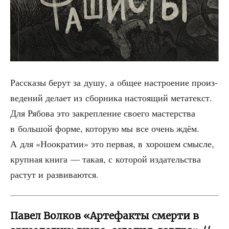
Рас­ска­зы берут за душу, а общее настро­е­ние про­из­
ве­де­ний дела­ет из сбор­ни­ка насто­я­щий мета­текст.
Для Рябо­ва это закреп­ле­ние сво­е­го мастер­ства
в боль­шой фор­ме, кото­рую мы все очень ждём.
А для «Ноокра­тии» это пер­вая, в хоро­шем смыс­ле,
круп­ная кни­га — такая, с кото­рой изда­тель­ства
рас­тут и развиваются.
Павел Волков «Артефакты смерти в