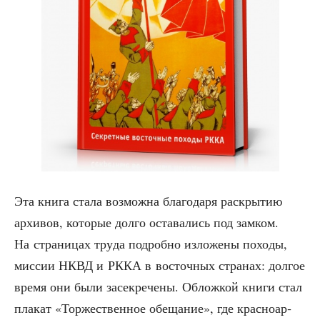
Эта кни­га ста­ла воз­мож­на бла­го­да­ря рас­кры­тию
архи­вов, кото­рые дол­го оста­ва­лись под зам­ком.
На стра­ни­цах тру­да подроб­но изло­же­ны похо­ды,
мис­сии НКВД и РККА в восточ­ных стра­нах: дол­гое
вре­мя они были засек­ре­че­ны. Облож­кой кни­ги стал
пла­кат «Тор­же­ствен­ное обе­ща­ние», где крас­но­ар­