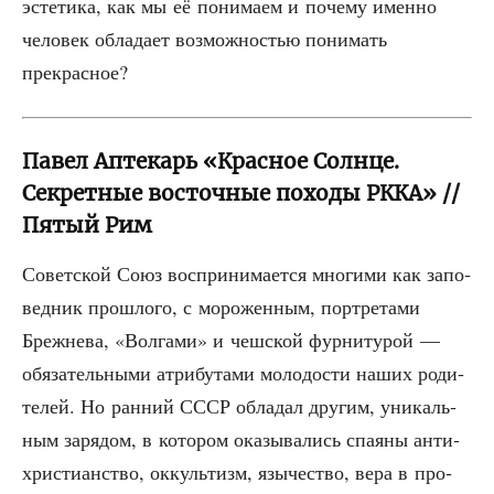
эсте­ти­ка, как мы её пони­ма­ем и поче­му имен­но
чело­век обла­да­ет воз­мож­но­стью пони­мать
прекрасное?
Павел Аптекарь «Красное Солнце.
Секретные восточные походы РККА» //
Пятый Рим
Совет­ской Союз вос­при­ни­ма­ет­ся мно­ги­ми как запо­
вед­ник про­шло­го, с моро­жен­ным, порт­ре­та­ми
Бреж­не­ва, «Вол­га­ми» и чеш­ской фур­ни­ту­рой —
обя­за­тель­ны­ми атри­бу­та­ми моло­до­сти наших роди­
те­лей. Но ран­ний СССР обла­дал дру­гим, уни­каль­
ным заря­дом, в кото­ром ока­зы­ва­лись спа­я­ны анти­
хри­сти­ан­ство, оккуль­тизм, язы­че­ство, вера в про­