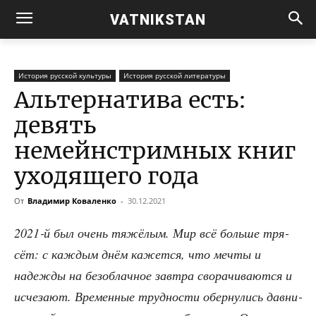
VATNIKSTAN
История русской культуры
История русской литературы
Альтернатива есть:
девять
немейнстримных книг
уходящего года
От
Владимир Коваленко
-
30.12.2021
2021‑й был очень тяжё­лым. Мир всё боль­ше тря­
сёт: с каж­дым днём кажет­ся, что меч­ты и
надеж­ды на без­об­лач­ное зав­тра сво­ра­чи­ва­ют­ся и
исче­за­ют. Вре­мен­ные труд­но­сти обер­ну­лись дав­ни­