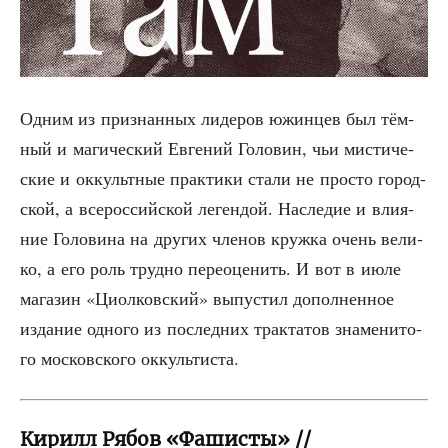
Одним из при­знан­ных лиде­ров южин­цев был тём­
ный и маги­че­ский Евге­ний Голо­вин, чьи мисти­че­
ские и оккульт­ные прак­ти­ки ста­ли не про­сто город­
ской, а все­рос­сий­ской леген­дой. Насле­дие и вли­я­
ние Голо­ви­на на дру­гих чле­нов круж­ка очень вели­
ко, а его роль труд­но пере­оце­нить. И вот в июле
мага­зин «Циол­ков­ский» выпу­стил допол­нен­ное
изда­ние одно­го из послед­них трак­та­тов зна­ме­ни­то­
го мос­ков­ско­го оккультиста.
Кирилл Рябов «Фашисты» //