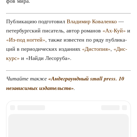
фов мира.
Пуб­ли­ка­цию под­го­то­вил
Вла­ди­мир Кова­лен­ко
—
петер­бург­ский писа­тель, автор рома­нов
«Ах-Куй»
и
«Из-под ног­тей»
, так­же изве­стен по ряду пуб­ли­ка­
ций в пери­о­ди­че­ских изда­ни­ях
«Дисто­пия»
,
«Дис­
курс»
и «Най­ди Лесоруба».
Читай­те так­же
«Анде­гра­унд­ный small press. 10
неза­ви­си­мых изда­тельств»
.