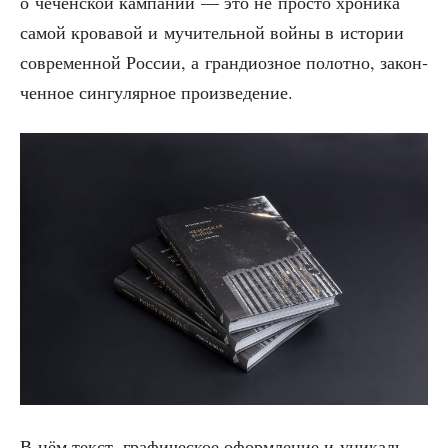
о чечен­ской кам­па­нии — это не про­сто хро­ни­ка
самой кро­ва­вой и мучи­тель­ной вой­ны в исто­рии
совре­мен­ной Рос­сии, а гран­ди­оз­ное полот­но, закон­
чен­ное син­гу­ляр­ное произведение.
В нём текст, гра­фи­че­ское оформ­ле­ние и уни­каль­