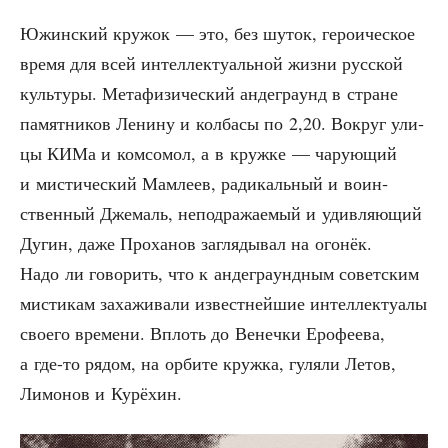
Южин­ский кру­жок — это, без шуток, геро­и­че­ское
вре­мя для всей интел­лек­ту­аль­ной жиз­ни рус­ской
куль­ту­ры. Мета­фи­зи­че­ский анде­гра­унд в стране
памят­ни­ков Лени­ну и кол­ба­сы по 2,20. Вокруг ули­
цы КИМа и ком­со­мол, а в круж­ке — чару­ю­щий
и мисти­че­ский Мамле­ев, ради­каль­ный и воин­
ствен­ный Дже­маль, непод­ра­жа­е­мый и удив­ля­ю­щий
Дугин, даже Про­ха­нов загля­ды­вал на ого­нёк.
Надо ли гово­рить, что к анде­гра­унд­ным совет­ским
мисти­кам заха­жи­ва­ли извест­ней­шие интел­лек­ту­а­лы
сво­е­го вре­ме­ни. Вплоть до Венеч­ки Еро­фе­е­ва,
а где-то рядом, на орби­те круж­ка, гуля­ли Летов,
Лимо­нов и Курёхин.