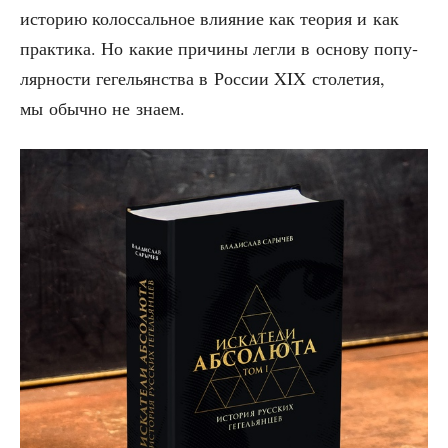
исто­рию колос­саль­ное вли­я­ние как тео­рия и как
прак­ти­ка. Но какие при­чи­ны лег­ли в осно­ву попу­
ляр­но­сти геге­льян­ства в Рос­сии XIX сто­ле­тия,
мы обыч­но не знаем.