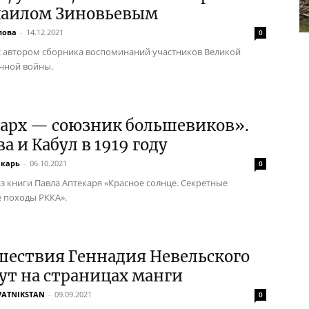
хаилом Зиновьевым
лова
-
14.12.2021
0
с автором сборника воспоминаний участников Великой
нной войны.
арх — союзник большевиков».
а и Кабул в 1919 году
екарь
-
06.10.2021
0
з книги Павла Аптекаря «Красное солнце. Секретные
 походы РККА».
шествия Геннадия Невельского
ут на страницах манги
VATNIKSTAN
-
09.09.2021
0