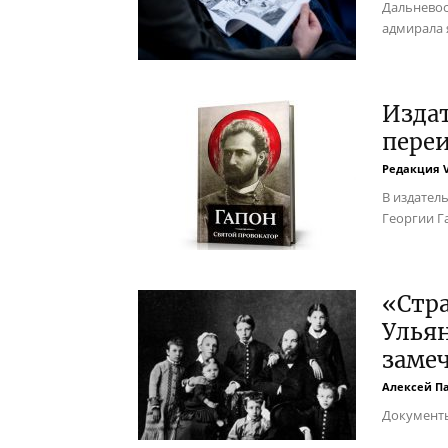
Дальневос
адмирала 
Изда
переи
Редакция 
В издател
Георгии Г
«Стра
Ульян
заме
Алексей П
Документы