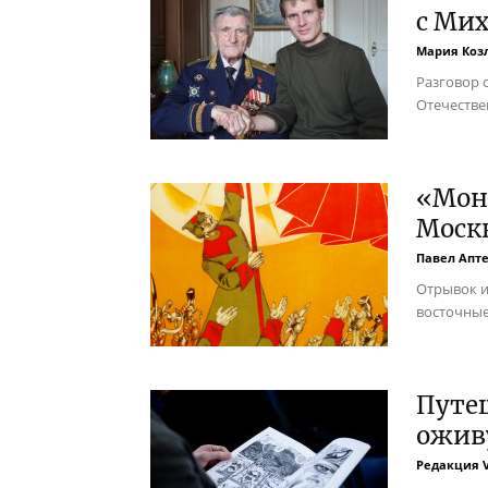
с Ми
Мария Коз
Разговор 
Отечестве
«Мон
Москв
Павел Апт
Отрывок и
восточные
Путе
ожив
Редакция 