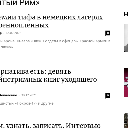
ятый Рим»
Н
емии тифа в немецких лагерях
военнопленных
р
-
18.02.2022
0
ги Арона Шнеера «Плен. Солдаты и офицеры Красной Армии в
плену».
рнатива есть: девять
йнстримных книг уходящего
Коваленко
-
30.12.2021
0
шисты», «Покров-17» и другие.
, узнать, записать. Интервью