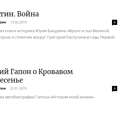
тин. Война
рин
-
13.02.2019
0
из книги историка Юрия Бахурина «Фронт и тыл Великой
слухах и сплетнях вокруг Григория Распутина в годы Первой
ий Гапон о Кровавом
есенье
пон
-
22.01.2019
0
из автобиографии Гапона «История моей жизни».