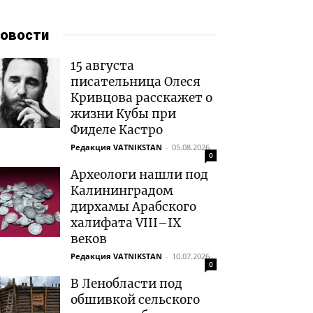
овости
15 августа
писательница Олеся
Кривцова расскажет о
жизни Кубы при
Фиделе Кастро
Редакция VATNIKSTAN
-
05.08.2026
0
Археологи нашли под
Калининградом
дирхамы Арабского
халифата VIII–IX
веков
Редакция VATNIKSTAN
-
10.07.2026
0
В Ленобласти под
обшивкой сельского