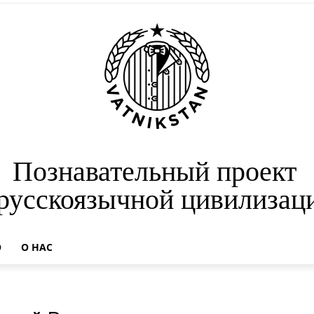
Познавательный проект
 русскоязычной цивилизац
О
О НАС