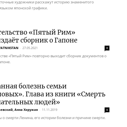
точные художники расскажут историю знаменитого
языком японской графики.
тельство «Пятый Рим»
здаёт сборник о Гапоне
VATNIKSTAN
-
27.05.2021
0
ьстве «Пятый Рим» повторно выходит сборник документов о
апоне.
нная болезнь семьи
овых». Глава из книги «Смерть
чательных людей»
аевский, Анна Хоружая
-
11.11.2019
0
 о смерти Ленина, его истории болезни и причине смерти.