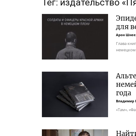
Тег: издательство «П
Эпид
для 
Арон Шнее
Глава кни
немецком 
Альте
неме
года
Владимир 
«Там», «Фа
Найти