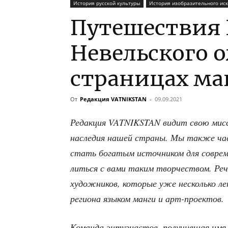
История русской культуры
История изобразительного иск
Путешествия
Невельского 
страницах ма
От
Редакция VATNIKSTAN
-
09.09.2021
Редак­ция VATNIKSTAN видит свою мис­сию в
насле­дия нашей стра­ны. Мы так­же ча
стать бога­тым источ­ни­ком для совре­м
лить­ся с вами таким твор­че­ством. Речь 
худож­ни­ков, кото­рые уже несколь­ко лет 
реги­о­на язы­ком ман­ги и арт-проектов.
Коман­да энту­зи­а­стов, полу­чив­шая имя