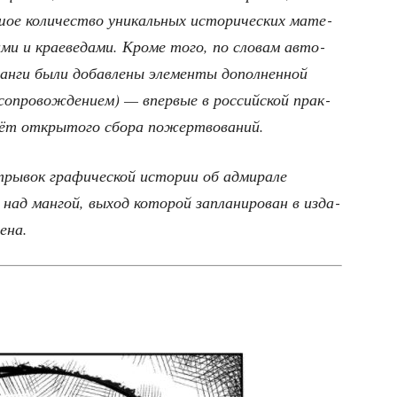
­шое коли­че­ство уни­каль­ных исто­ри­че­ских мате­
а­ми и кра­е­ве­да­ми. Кро­ме того, по сло­вам авто­
н­ги были добав­ле­ны эле­мен­ты допол­нен­ной
сопро­вож­де­ни­ем) — впер­вые в рос­сий­ской прак­
ёт откры­то­го сбо­ра пожертвований.
тры­вок гра­фи­че­ской исто­рии об адми­ра­ле
ад ман­гой, выход кото­рой запла­ни­ро­ван в изда­
шена.