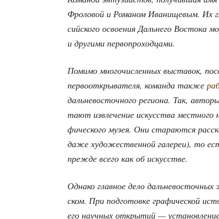
Фро­ло­вой и Рома­ном Ива­ни­ще­вым. Их 
сий­ско­го осво­е­ния Даль­не­го Восто­ка м
и дру­ги­ми первопроходцами.
Поми­мо мно­го­чис­лен­ных выста­вок, пос
пер­во­от­кры­ва­те­ля, коман­да так­же
раб
даль­не­во­сточ­но­го реги­о­на. Так, авто
та­ют извле­че­ние искус­ства мест­но­го н
фи­че­ско­го музея. Они ста­ра­ют­ся рас­с
даже худо­же­ствен­ной гале­реи), то ес
преж­де все­го как об искусстве.
Одна­ко глав­ное дело даль­не­во­сточ­ных 
ском. При под­го­тов­ке гра­фи­че­ской исто
его науч­ных откры­тий — уста­нов­ле­ние