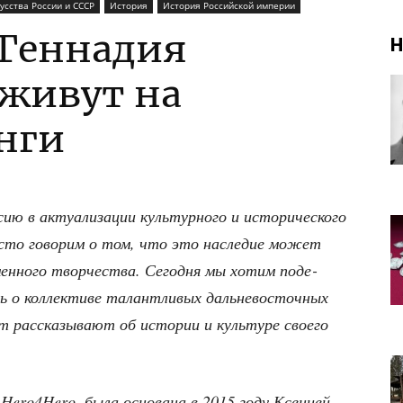
усства России и СССР
История
История Российской империи
 Геннадия
Н
оживут на
нги
 акту­а­ли­за­ции куль­тур­но­го и исто­ри­че­ско­го
сто гово­рим о том, что это насле­дие может
ен­но­го твор­че­ства. Сего­дня мы хотим поде­
о кол­лек­ти­ве талант­ли­вых даль­не­во­сточ­ных
рас­ска­зы­ва­ют об исто­рии и куль­ту­ре сво­е­го
 Hero4Hero, была осно­ва­на в 2015 году Ксе­ни­ей