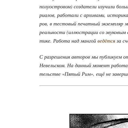
полу­ост­ро­вом) созда­те­ли изу­чи­ли боль
ри­а­лов, рабо­та­ли с архи­ва­ми, исто­ри­к
ров, в тесто­вый печат­ный экзем­пляр ма
реаль­но­сти (иллю­стра­ции со зву­ко­вым 
ти­ке. Рабо­та над ман­гой
ведёт­ся
за сч
С раз­ре­ше­ния авто­ров мы пуб­ли­ку­ем о
Невель­ском. На дан­ный момент рабо­та н
тель­стве «Пятый Рим», ещё не завер