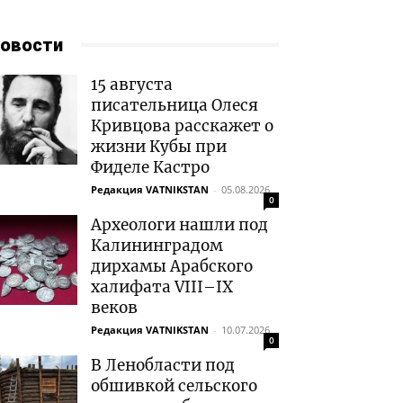
овости
15 августа
писательница Олеся
Кривцова расскажет о
жизни Кубы при
Фиделе Кастро
Редакция VATNIKSTAN
-
05.08.2026
0
Археологи нашли под
Калининградом
дирхамы Арабского
халифата VIII–IX
веков
Редакция VATNIKSTAN
-
10.07.2026
0
В Ленобласти под
обшивкой сельского