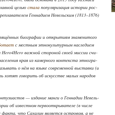
глав­ной целью
ста­ла
попу­ля­ри­за­ция исто­рии рос­
оре­пла­ва­те­лем Ген­на­ди­ем Невель­ским (1813–1876)
вя­щён­ных био­гра­фии и откры­ти­ям зна­ме­ни­то­го
о­та­ет
с мест­ным этно­куль­тур­ным насле­ди­ем
­ры Hero4Hero важ­ной сто­ро­ной сво­ей мис­сии счи­
асе­ле­ния края из камер­но­го кон­тек­ста этно­гра­
ка­зы­вать о нём на язы­ке совре­мен­ной выстав­ки (и
ть хотят гово­рить об искус­стве малых наро­дов
энту­зи­а­стов — изда­ние ман­ги о Ген­на­дии Невель­
­рии об извест­ном пер­во­от­кры­ва­те­ле (в чис­ле
 фак­та, что Саха­лин явля­ет­ся ост­ро­вом, а не