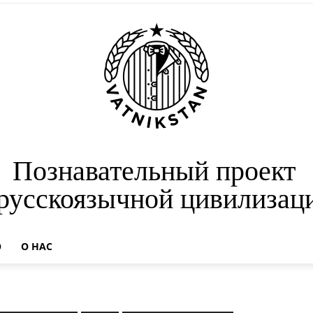
Познавательный проект
 русскоязычной цивилизац
О
О НАС