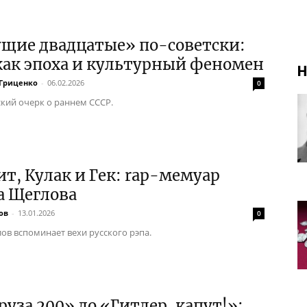
ущие двадцатые» по-советски:
как эпоха и культурный феномен
Н
 Гриценко
-
06.02.2026
0
кий очерк о раннем СССР.
т, Кулак и Гек: rap-мемуар
а Щеглова
ов
-
13.01.2026
0
ов вспоминает вехи русского рэпа.
руза 200» до «Гитлер, капут!»: