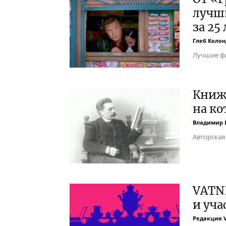
лучш
за 25
Глеб Колон
Лучшие фи
Книжн
на ко
Владимир 
Авторская
VATNI
и уча
Редакция 