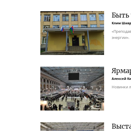
Быть
Клим Шав
«Преподав
энергии».
Ярмар
Алексей К
Новинки л
Выста