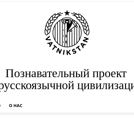
Познавательный проект
 русскоязычной цивилизац
О
О НАС