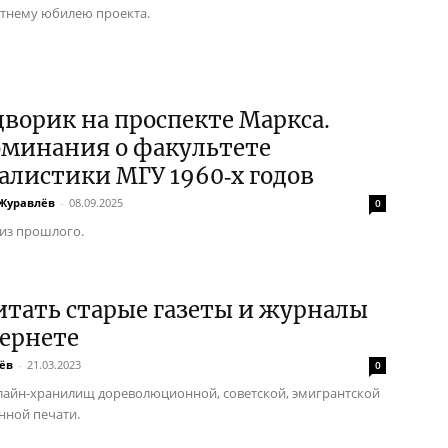
етнему юбилею проекта.
ворик на проспекте Маркса.
оминания о факультете
листики МГУ 1960‑х годов
Журавлёв
-
08.09.2025
0
из прошлого.
итать старые газеты и журналы
ернете
ёв
-
21.03.2023
0
лайн-хранилищ дореволюционной, советской, эмигрантской
нной печати.