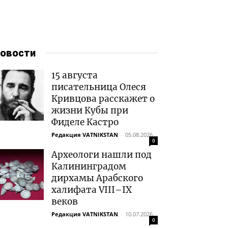
овости
15 августа
писательница Олеся
Кривцова расскажет о
жизни Кубы при
Фиделе Кастро
Редакция VATNIKSTAN
-
05.08.2026
0
Археологи нашли под
Калининградом
дирхамы Арабского
халифата VIII–IX
веков
Редакция VATNIKSTAN
-
10.07.2026
0