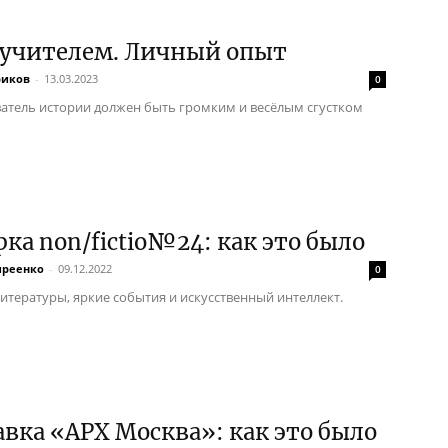
 учителем. Личный опыт
риков
-
13.03.2023
0
атель истории должен быть громким и весёлым сгустком
ка non/fictio№24: как это было
иреенко
-
09.12.2022
0
итературы, яркие события и искусственный интеллект.
вка «АРХ Москва»: как это было