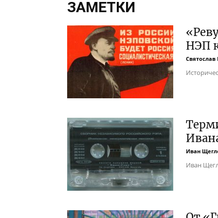
ЗАМЕТКИ
«Рев
НЭП 
Святослав
Историчес
Терми
Иван
Иван Щегл
Иван Щегл
От «Г