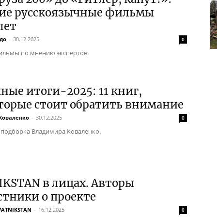
ие русскоязычные фильмы
 лет
до
-
30.12.2025
0
льмы по мнению экспертов.
ые итоги-2025: 11 книг,
торые стоит обратить внимание
Коваленко
-
30.12.2025
0
 подборка Владимира Коваленко.
KSTAN в лицах. Авторы
стники о проекте
VATNIKSTAN
-
16.12.2025
0