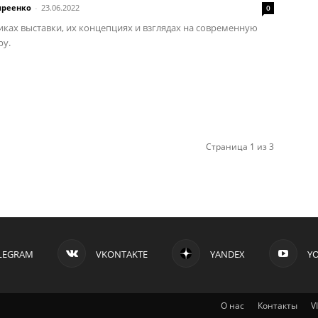
иреенко
-
23.06.2022
0
иках выставки, их концепциях и взглядах на современную
ру.
Страница 1 из 3
LEGRAM
VKONTAKTE
YANDEX
Y
О нас
Контакты
V