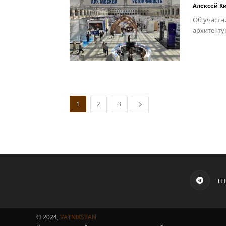
Алексей К
Об участн
архитекту
1
2
3
TE
© 2024,
VATNIKSTAN