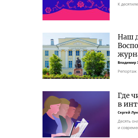
К десятил
Наш д
Восп
журна
Владимир 
Репортаж 
Где ч
в инт
Сергей Лун
Десять он
и совреме