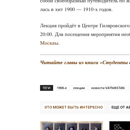
собой свое­об­раз­ный путе­во­ди­тель по ж
лась в хит 1900 — 1910‑х годов.
Лек­ция прой­дёт в Цен­тре Гиля­ров­ско­го
20:00. Для посе­ще­ния меро­при­я­тия необ­
Моск­вы
.
Читай­те гла­вы из кни­ги «Сту­ден­ты
ТЕГИ
1900-е
лекции
новости VATNIKSTAN
ЭТО МОЖЕТ БЫТЬ ИНТЕРЕСНО
ЕЩЕ ОТ А