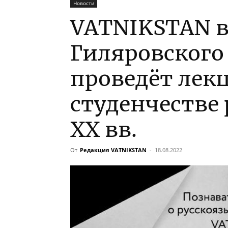
Новости
VATNIKSTAN в
Гиляровского 
проведёт лек
студенчестве
XX вв.
От
Редакция VATNIKSTAN
-
18.08.2022