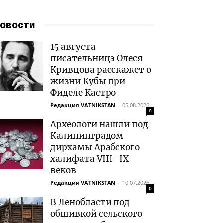
овости
15 августа
писательница Олеся
Кривцова расскажет о
жизни Кубы при
Фиделе Кастро
Редакция VATNIKSTAN
-
05.08.2026
0
Археологи нашли под
Калининградом
дирхамы Арабского
халифата VIII–IX
веков
Редакция VATNIKSTAN
-
10.07.2026
0
В Ленобласти под
обшивкой сельского