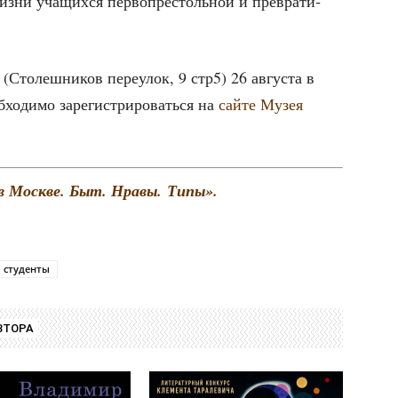
из­ни уча­щих­ся пер­во­пре­столь­ной и пре­вра­ти­
 (Сто­леш­ни­ков пере­улок, 9 стр5) 26 авгу­ста в
хо­ди­мо заре­ги­стри­ро­вать­ся на
сай­те Музея
 в Москве. Быт. Нра­вы. Типы».
студенты
ВТОРА