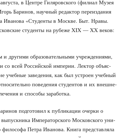
 авгу­ста, в Цен­тре Гиля­ров­ско­го (фили­ал Музея
Игорь Бари­нов, науч­ный редак­тор пере­из­да­ния
­ча Ива­но­ва «Сту­ден­ты в Москве. Быт. Нра­вы.
с­ков­ские сту­ден­ты на рубе­же XIX — XX веков:
 и дру­ги­ми обра­зо­ва­тель­ны­ми учре­жде­ни­я­ми,
и со всей Рос­сий­ской импе­рии. Лек­тор объ­яс­
ие учеб­ные заве­де­ния, как был устро­ен учеб­ный
отно­си­тель­но пове­де­ния сту­ден­тов и их внеш­не­
е­че­ния и спо­со­бы заработка.
­нов под­го­то­вил к пуб­ли­ка­ции очер­ки о
, выпуск­ни­ка Импе­ра­тор­ско­го Мос­ков­ско­го уни­
го фило­со­фа Пет­ра Ива­но­ва. Кни­га пред­став­ля­ла