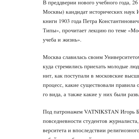
В пред­две­рии ново­го учеб­но­го года, 26
Моск­вы) кан­ди­дат исто­ри­че­ских наук 
кни­ги 1903 года Пет­ра Кон­стан­ти­но­ви
Типы», про­чи­та­ет лек­цию по теме «Мо
уче­ба и жизнь».
Москва сла­ви­лась сво­им Уни­вер­си­те­том
куда стре­ми­лись при­е­хать моло­дые люд
нит, как посту­па­ли в мос­ков­ские выс­ш
про­цесс, какие суще­ство­ва­ли пра­ви­ла 
го вида, а так­же какие у них были раз­вл
Под пат­ро­на­жем VATNIKSTAN Игорь Бари
повсе­днев­но­сти сту­ден­тов жур­на­ли­ста
вер­си­те­та и впо­след­ствии рели­ги­оз­но­