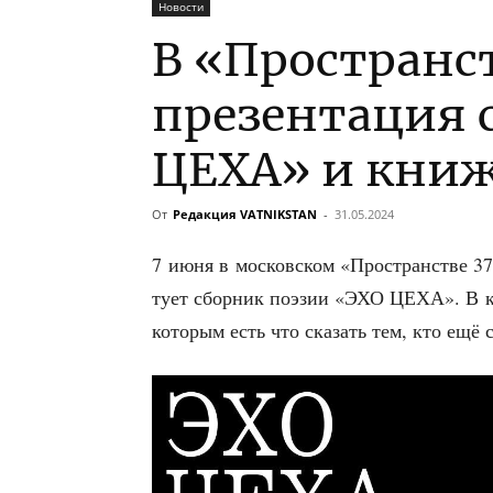
Новости
В «Пространс
презентация 
ЦЕХА» и кни
От
Редакция VATNIKSTAN
-
31.05.2024
7 июня в мос­ков­ском «Про­стран­стве 37
ту­ет сбор­ник поэ­зии «ЭХО ЦЕХА». В кн
кото­рым есть что ска­зать тем, кто ещё