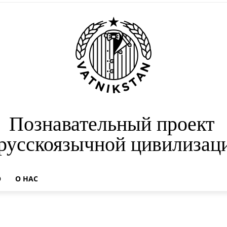
Познавательный проект
 русскоязычной цивилизац
О
О НАС