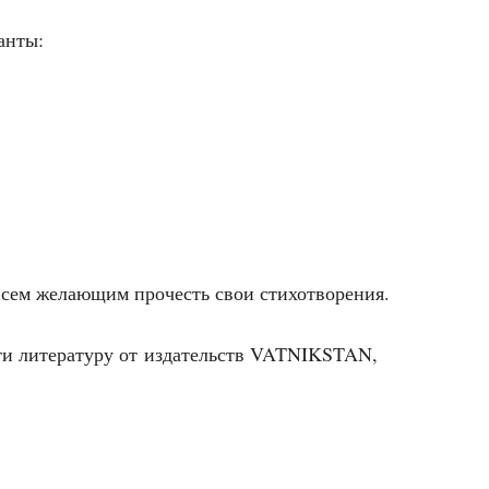
канты:
т всем жела­ю­щим про­честь свои стихотворения.
­сти лите­ра­ту­ру от изда­тельств VATNIKSTAN,