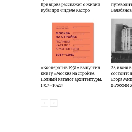
Кривцова расскажет о жизни
путеводит
Кубы при Фиделе Кастро
Балабанов
«Кооператив 1931» выпустил
24 июня в
книгу «Москва на стройке.
состоится
Полный каталог архитектуры.
Егора Миш
1917–1941»
в России 