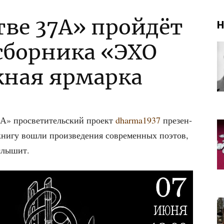
тве 37А» пройдёт
Н
сборника «ЭХО
жная ярмарка
А» про­све­ти­тель­ский про­ект
dharma1937
пре­зен­
и­гу вошли про­из­ве­де­ния совре­мен­ных поэтов,
 слышит.