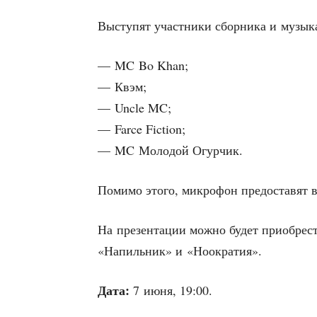
Высту­пят участ­ни­ки сбор­ни­ка и музы
— MC Bo Khan;
— Квэм;
— Uncle MC;
— Farce Fiction;
— MC Моло­дой Огурчик.
Поми­мо это­го, мик­ро­фон предо­ста­вя
На пре­зен­та­ции мож­но будет при­об­ре
«Напиль­ник» и «Ноокра­тия».
Дата:
7 июня, 19:00.