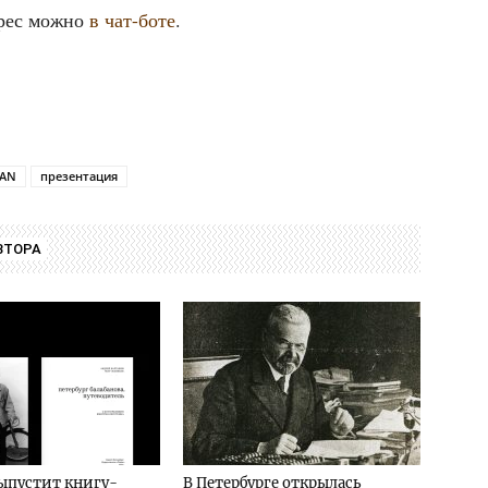
дрес мож­но
в чат-боте
.
TAN
презентация
ВТОРА
ыпустит книгу-
В Петербурге открылась