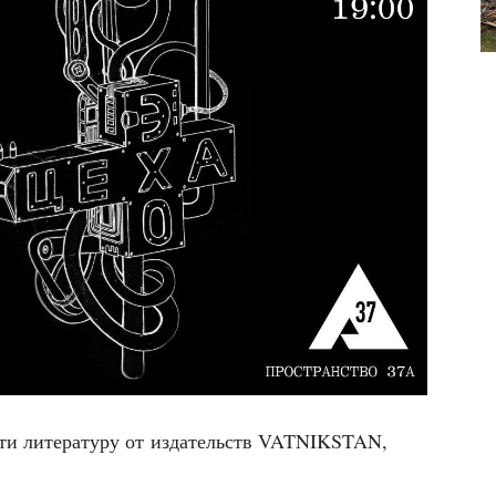
­сти лите­ра­ту­ру от изда­тельств VATNIKSTAN,