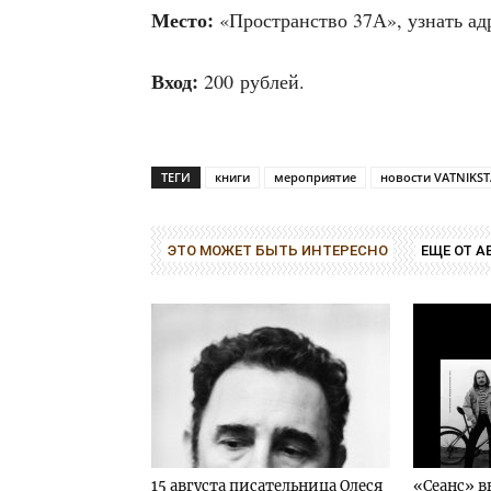
Место:
«Про­стран­ство 37А», узнать а
Вход:
200 рублей.
ТЕГИ
книги
мероприятие
новости VATNIKS
ЭТО МОЖЕТ БЫТЬ ИНТЕРЕСНО
ЕЩЕ ОТ А
15 августа писательница Олеся
«Сеанс» в