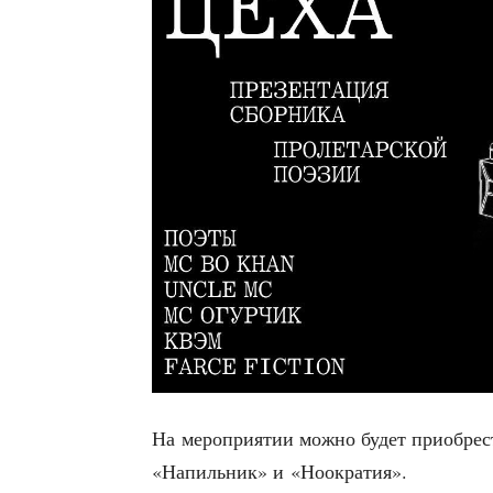
На меро­при­я­тии мож­но будет при­об­ре
«Напиль­ник» и «Ноокра­тия».