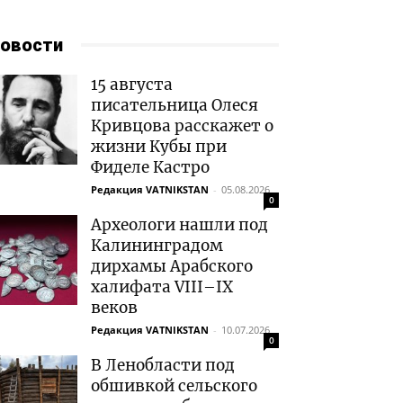
овости
15 августа
писательница Олеся
Кривцова расскажет о
жизни Кубы при
Фиделе Кастро
Редакция VATNIKSTAN
-
05.08.2026
0
Археологи нашли под
Калининградом
дирхамы Арабского
халифата VIII–IX
веков
Редакция VATNIKSTAN
-
10.07.2026
0
В Ленобласти под
обшивкой сельского