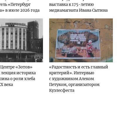
ель «Петербург
выставка к 175-летию
а» в июле 2026 года
медиамагната Ивана Сытина
 Центре «Зотов»
«Радостность и есть главный
 лекция историка
критерий». Интервью
ина о роли хлеба
с художником Алеком
XX века
Петуком, организатором
Кузлесфеста