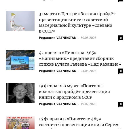
31 марта в Центре «Зотов» пройдёт
презентация книги о советской
материальной культуре «Сделано
в СССР»
Редакция VATNIKSTAN
-
30.03.2026
0
4 апреля в «Пивотеке 465»
«Напильник» представит сборник
стихов Булата Галеева «Над Казанью»
Редакция VATNIKSTAN
-
24.03.2026
0
19 февраля в музее «Полторы
комнаты» пройдёт презентация
книги о Бродском в СССР
Редакция VATNIKSTAN
-
19.02.2026
0
15 февраля в «Пивотеке 465»
состоится презентация книги Сергея