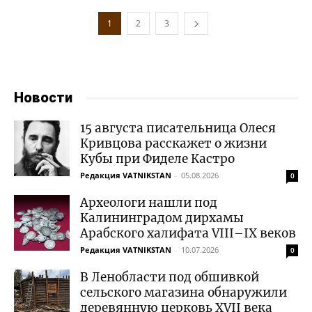
1
2
3
Новости
15 августа писательница Олеся
Кривцова расскажет о жизни
Кубы при Фиделе Кастро
Редакция VATNIKSTAN
-
05.08.2026
0
Археологи нашли под
Калининградом дирхамы
Арабского халифата VIII–IX веков
Редакция VATNIKSTAN
-
10.07.2026
0
В Ленобласти под обшивкой
сельского магазина обнаружили
деревянную церковь XVII века