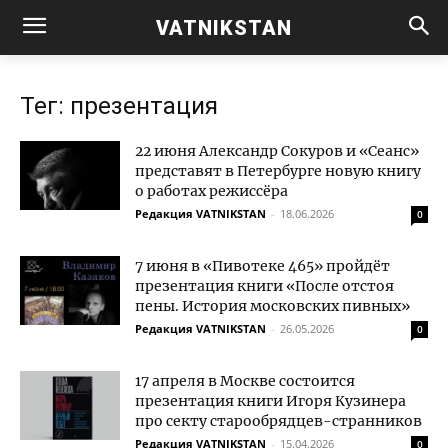
VATNIKSTAN
Тег: презентация
22 июня Александр Сокуров и «Сеанс»
представят в Петербурге новую книгу
о работах режиссёра
Редакция VATNIKSTAN
-
18.06.2026
0
7 июня в «Пивотеке 465» пройдёт
презентация книги «После отстоя
пены. История московских пивных»
Редакция VATNIKSTAN
-
26.05.2026
0
17 апреля в Москве состоится
презентация книги Игоря Кузинера
про секту старообрядцев-странников
Редакция VATNIKSTAN
-
15.04.2026
0