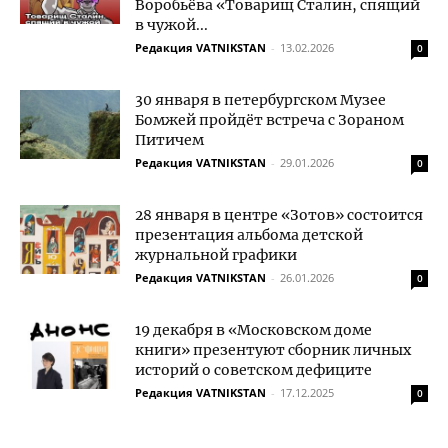
Воробьёва «Товарищ Сталин, спящий
в чужой...
Редакция VATNIKSTAN
-
13.02.2026
0
30 января в петербургском Музее
Бомжей пройдёт встреча с Зораном
Питичем
Редакция VATNIKSTAN
-
29.01.2026
0
28 января в центре «Зотов» состоится
презентация альбома детской
журнальной графики
Редакция VATNIKSTAN
-
26.01.2026
0
19 декабря в «Московском доме
книги» презентуют сборник личных
историй о советском дефиците
Редакция VATNIKSTAN
-
17.12.2025
0