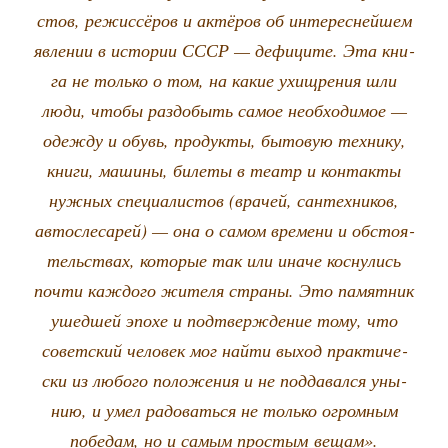
стов, режис­сё­ров и актё­ров об инте­рес­ней­шем
явле­нии в исто­рии СССР — дефи­ци­те. Эта кни­
га не толь­ко о том, на какие ухищ­ре­ния шли
люди, что­бы раз­до­быть самое необ­хо­ди­мое —
одеж­ду и обувь, про­дук­ты, быто­вую тех­ни­ку,
кни­ги, маши­ны, биле­ты в театр и кон­так­ты
нуж­ных спе­ци­а­ли­стов (вра­чей, сан­тех­ни­ков,
авто­сле­са­рей) — она о самом вре­ме­ни и обсто­я­
тель­ствах, кото­рые так или ина­че кос­ну­лись
почти каж­до­го жите­ля стра­ны. Это памят­ник
ушед­шей эпо­хе и под­твер­жде­ние тому, что
совет­ский чело­век мог най­ти выход прак­ти­че­
ски из любо­го поло­же­ния и не под­да­вал­ся уны­
нию, и умел радо­вать­ся не толь­ко огром­ным
побе­дам, но и самым про­стым вещам».