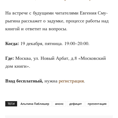
На встре­че с буду­щи­ми чита­те­ля­ми Евге­ния Сму­
ры­ги­на рас­ска­жет о задум­ке, про­цес­се рабо­ты над
кни­гой и отве­тит на вопросы.
Когда:
19 декаб­ря, пят­ни­ца. 19:00–20:00.
Где:
Москва, ул. Новый Арбат, д.8 «Мос­ков­ский
дом книги».
Вход бес­плат­ный,
нуж­на
реги­стра­ция
.
ТЕГИ
Альпина Паблишер
анонс
дефицит
презентация