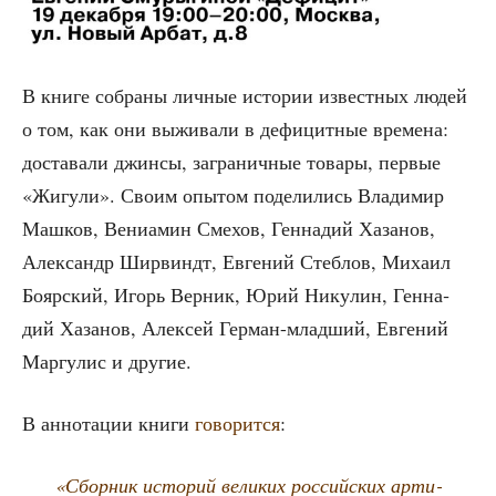
В кни­ге собра­ны лич­ные исто­рии извест­ных людей
о том, как они выжи­ва­ли в дефи­цит­ные вре­ме­на:
доста­ва­ли джин­сы, загра­нич­ные това­ры, пер­вые
«Жигу­ли». Сво­им опы­том поде­ли­лись Вла­ди­мир
Маш­ков, Вени­а­мин Сме­хов, Ген­на­дий Хаза­нов,
Алек­сандр Шир­виндт, Евге­ний Стеб­лов, Миха­ил
Бояр­ский, Игорь Вер­ник, Юрий Нику­лин, Ген­на­
дий Хаза­нов, Алек­сей Гер­ман-млад­ший, Евге­ний
Мар­гу­лис и другие.
В анно­та­ции кни­ги
гово­рит­ся
:
«Сбор­ник исто­рий вели­ких рос­сий­ских арти­