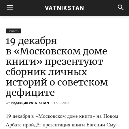
VATNIKSTAN
Новости
19 декабря
в «Московском доме
книги» презентуют
сборник личных
историй о советском
дефиците
От
Редакция VATNIKSTAN
-
17.12.2025
19 декаб­ря в «Мос­ков­ском доме кни­ги» на Новом
Арба­те прой­дёт пре­зен­та­ция кни­ги Евге­нии Сму­