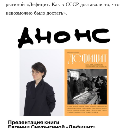
ры­ги­ной «Дефи­цит. Как в СССР доста­ва­ли то, что
невоз­мож­но было достать».