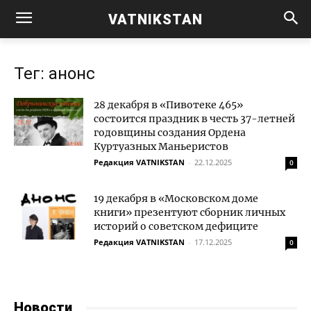
VATNIKSTAN
Тег: анонс
28 декабря в «Пивотеке 465»
состоится праздник в честь 37-летней
годовщины создания Ордена
Куртуазных Маньеристов
Редакция VATNIKSTAN
-
22.12.2025
0
19 декабря в «Московском доме
книги» презентуют сборник личных
историй о советском дефиците
Редакция VATNIKSTAN
-
17.12.2025
0
Новости