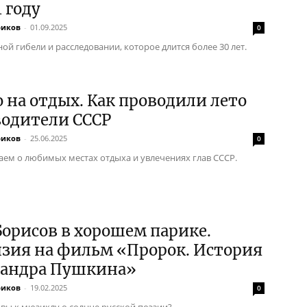
1 году
риков
-
01.09.2025
0
ой гибели и расследовании, которое длится более 30 лет.
 на отдых. Как проводили лето
водители СССР
риков
-
25.06.2025
0
аем о любимых местах отдыха и увлечениях глав СССР.
орисов в хорошем парике.
нзия на фильм «Пророк. История
сандра Пушкина»
риков
-
19.02.2025
0
 вы к мюзиклу о солнце русской поэзии?