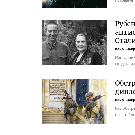
Рубен
анти
Стал
Клим Шав
Изгнанник
солдата и
Обст
дипло
Клим Шав
Кто обстр
власти Ро