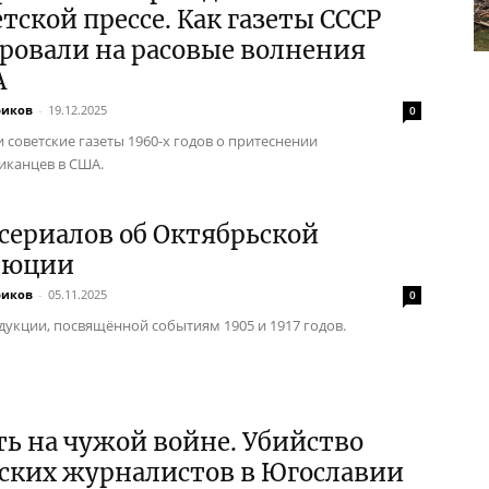
етской прессе. Как газеты СССР
ровали на расовые волнения
А
риков
-
19.12.2025
0
и советские газеты 1960-х годов о притеснении
канцев в США.
сериалов об Октябрьской
люции
риков
-
05.11.2025
0
дукции, посвящённой событиям 1905 и 1917 годов.
ь на чужой войне. Убийство
тских журналистов в Югославии