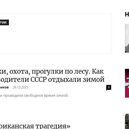
Н
РИИ
и, охота, прогулки по лесу. Как
водители СССР отдыхали зимой
риков
-
29.12.2025
0
ки проводили свободное время зимой.
риканская трагедия»