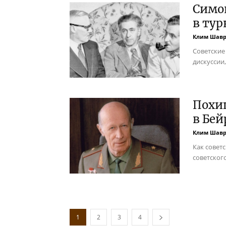
Симон
в тур
Клим Шав
Советские
дискуссии
Похи
в Бей
Клим Шав
Как совет
советског
1
2
3
4