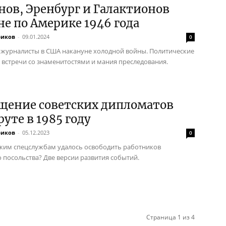
ов, Эренбург и Галактионов
не по Америке 1946 года
риков
-
09.01.2024
0
 журналисты в США накануне холодной войны. Политические
, встречи со знаменитостями и мания преследования.
щение советских дипломатов
руте в 1985 году
риков
-
05.12.2023
0
ским спецслужбам удалось освободить работников
о посольства? Две версии развития событий.
Страница 1 из 4