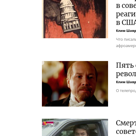
в сов
реаги
в СШ
Клим Шав
Что писал
афроамери
Пять 
рево
Клим Шав
О телепро
Смерт
сове