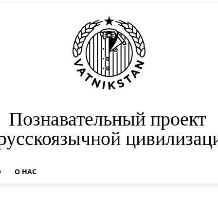
Познавательный проект
 русскоязычной цивилизац
О
О НАС