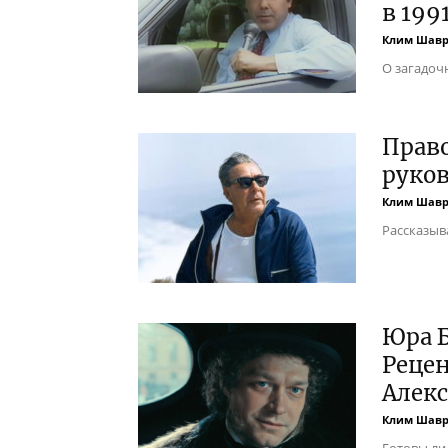
в 199
Клим Шав
О загадочн
Право
руко
Клим Шав
Рассказыв
Юра Б
Реце
Алек
Клим Шав
Готовы ли