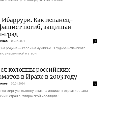
 Ибаррури. Как испанец-
фашист погиб, защищая
инград
риков
-
02.02.2024
0
 на родине — герой на чужбине. О судьбе испанского
 его знаменитой матери.
рел колонны российских
матов в Ираке в 2003 году
риков
-
30.01.2024
0
елял мирную колонну и как на инцидент отреагировали
ссии и стран антииракской коалиции?