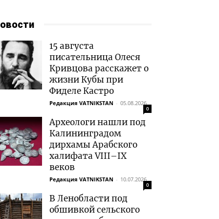
овости
15 августа
писательница Олеся
Кривцова расскажет о
жизни Кубы при
Фиделе Кастро
Редакция VATNIKSTAN
-
05.08.2026
0
Археологи нашли под
Калининградом
дирхамы Арабского
халифата VIII–IX
веков
Редакция VATNIKSTAN
-
10.07.2026
0
В Ленобласти под
обшивкой сельского