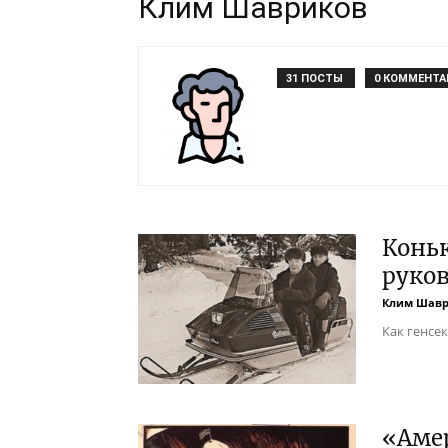
Клим Шавриков
31 ПОСТЫ
0 КОММЕНТА
Коньк
руко
Клим Шав
Как генсе
«Аме