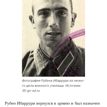
Фото­гра­фия Рубе­на Ибар­ру­ри из лич­но­
го дела воен­но­го учи­ли­ща. Источ­ник:
35-gv-sd.ru
Рубен Ибар­ру­ри вер­нул­ся в армию и был назна­чен