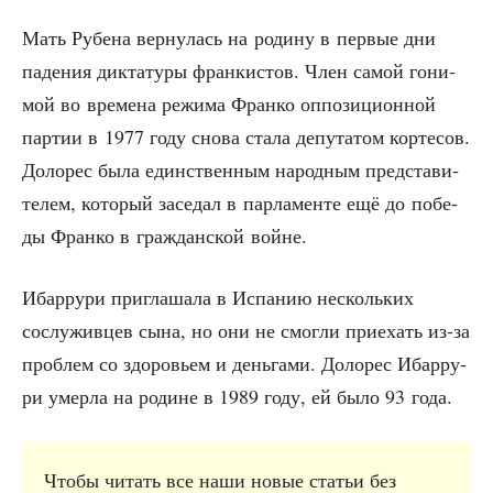
Мать Рубе­на вер­ну­лась на роди­ну в пер­вые дни
паде­ния дик­та­ту­ры фран­ки­стов. Член самой гони­
мой во вре­ме­на режи­ма Фран­ко оппо­зи­ци­он­ной
пар­тии в 1977 году сно­ва ста­ла депу­та­том кор­те­сов.
Доло­рес была един­ствен­ным народ­ным пред­ста­ви­
те­лем, кото­рый засе­дал в пар­ла­мен­те ещё до побе­
ды Фран­ко в граж­дан­ской войне.
Ибар­ру­ри при­гла­ша­ла в Испа­нию несколь­ких
сослу­жив­цев сына, но они не смог­ли при­е­хать из-за
про­блем со здо­ро­вьем и день­га­ми. Доло­рес Ибар­ру­
ри умер­ла на родине в 1989 году, ей было 93 года.
Что­бы читать все наши новые ста­тьи без