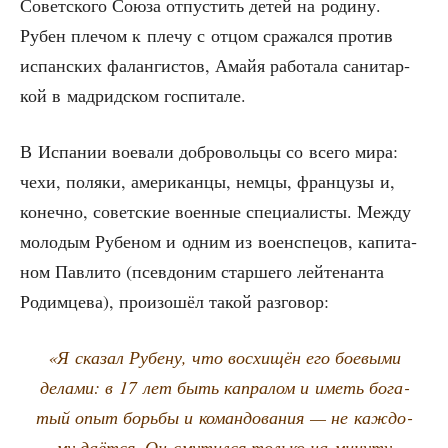
Совет­ско­го Сою­за отпу­стить детей на роди­ну.
Рубен пле­чом к пле­чу с отцом сра­жал­ся про­тив
испан­ских фалан­ги­стов, Амайя рабо­та­ла сани­тар­
кой в мад­рид­ском госпитале.
В Испа­нии вое­ва­ли доб­ро­воль­цы со все­го мира:
чехи, поля­ки, аме­ри­кан­цы, нем­цы, фран­цу­зы и,
конеч­но, совет­ские воен­ные спе­ци­а­ли­сты. Меж­ду
моло­дым Рубе­ном и одним из воен­спе­цов, капи­та­
ном Пав­ли­то (псев­до­ним стар­ше­го лей­те­нан­та
Родим­це­ва), про­изо­шёл такой разговор:
«Я ска­зал Рубе­ну, что вос­хи­щён его бое­вы­ми
дела­ми: в 17 лет быть капра­лом и иметь бога­
тый опыт борь­бы и коман­до­ва­ния — не каж­до­
му даёт­ся. Он сму­тил­ся толь­ко на мину­ту