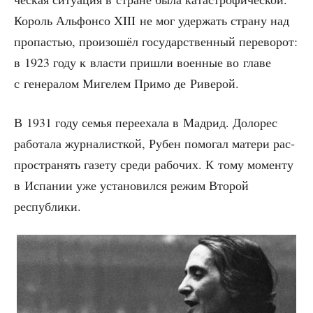
Король Аль­фон­со XIII не мог удер­жать стра­ну над
про­па­стью, про­изо­шёл госу­дар­ствен­ный пере­во­рот:
в 1923 году к вла­сти при­шли воен­ные во гла­ве
с гене­ра­лом Миге­лем При­мо де Риверой.
В 1931 году семья пере­еха­ла в Мад­рид. Доло­рес
рабо­та­ла жур­на­лист­кой, Рубен помо­гал мате­ри рас­
про­стра­нять газе­ту сре­ди рабо­чих. К тому момен­ту
в Испа­нии уже уста­но­вил­ся режим Вто­рой
республики.