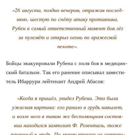
«26 авгу­ста, позд­но вече­ром, отра­жая послед­
нюю, шестую по счё­ту ата­ку про­тив­ни­ка,
Рубен в самый ответ­ствен­ный момент боя лёг
за пуле­мёт и открыл огонь по вра­же­ской
пехоте».
Бой­цы эва­ку­и­ро­ва­ли Рубе­на с поля боя в меди­цин­
ский бата­льон. Так его ране­ние опи­сы­вал заме­сти­
тель Ибар­ру­ри лей­те­нант Андрей Абасов:
«Когда я при­шёл, уви­дел Рубе­на. Это была
ужас­ная кар­ти­на: его рани­ло в грудь навы­лет,
и воз­ле него в таком же бес­по­мощ­ном состо­я­
нии нахо­дил­ся зам­по­лит Ф. Розен­таль, тоже
ранен­ный в грудь. По мое­му при­ка­зу их напра­ви­