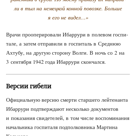
ли в тыл на немец­кой кон­ной повоз­ке. Боль­ше
я его не видел…»
Вра­чи про­опе­ри­ро­ва­ли Ибар­ру­ри в поле­вом гос­пи­
та­ле, а затем отпра­ви­ли в гос­пи­таль в Сред­нюю
Ахту­бу, на дру­гую сто­ро­ну Вол­ги. В ночь со 2 на
3 сен­тяб­ря 1942 года Ибар­ру­ри скончался.
Версии гибели
Офи­ци­аль­ную вер­сию смер­ти стар­ше­го лей­те­нан­та
Ибар­ру­ри под­твер­жда­ют несколь­ко доку­мен­тов
и пока­за­ния сви­де­те­лей, в том чис­ле вос­по­ми­на­ния
началь­ни­ка гос­пи­та­ля под­пол­ков­ни­ка Мар­ти­на
Кольцова.