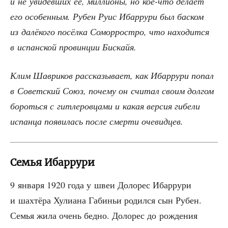
и не уви­дев­ших её, мил­ли­о­ны, но кое-что дела­ет
его осо­бен­ным. Рубен Руис Ибар­ру­ри был бас­ком
из далё­ко­го посёл­ка Сомор­ро­ст­ро, что нахо­дит­ся
в испан­ской про­вин­ции Бискайя.
Клим Шав­ри­ков рас­ска­зы­ва­ет, как Ибар­ру­ри попал
в Совет­ский Союз, поче­му он счи­тал сво­им дол­гом
бороть­ся с гит­ле­ров­ца­ми и какая вер­сия гибе­ли
испан­ца появи­лась после смер­ти очевидцев.
Семья Ибаррури
9 янва­ря 1920 года у швеи Доло­рес Ибар­ру­ри
и шах­тё­ра Хули­а­на Габи­ньи родил­ся сын Рубен.
Семья жила очень бед­но. Доло­рес до рож­де­ния