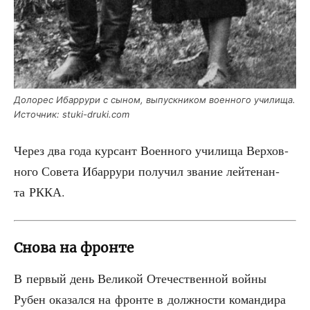
Доло­рес Ибар­ру­ри с сыном, выпуск­ни­ком воен­но­го учи­ли­ща.
Источ­ник: stuki-druki.com
Через два года кур­сант Воен­но­го учи­ли­ща Вер­хов­
но­го Сове­та Ибар­ру­ри полу­чил зва­ние лей­те­нан­
та РККА.
Снова на фронте
В пер­вый день Вели­кой Оте­че­ствен­ной вой­ны
Рубен ока­зал­ся на фрон­те в долж­но­сти коман­ди­ра