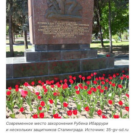
Совре­мен­ное место захо­ро­не­ния Рубе­на Ибар­ру­ри
и несколь­ких защит­ни­ков Ста­лин­гра­да. Источ­ник: 35-gv-sd.ru