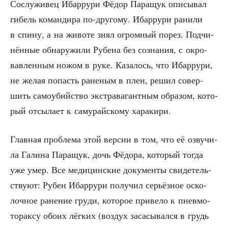
Сослу­жи­вец Ибар­ру­ри Фёдор Пара­щук опи­сы­вал
гибель коман­ди­ра по-дру­го­му. Ибар­ру­ри рани­ли
в спи­ну, а на живо­те зиял огром­ный порез. Под­чи­
нён­ные обна­ру­жи­ли Рубе­на без созна­ния, с окро­
вав­лен­ным ножом в руке. Каза­лось, что Ибар­ру­ри,
не желая попасть ране­ным в плен, решил совер­
шить само­убий­ство экс­тра­ва­гант­ным обра­зом, кото­
рый отсы­ла­ет к саму­рай­ско­му харакири.
Глав­ная про­бле­ма этой вер­сии в том, что её озву­чи­
ла Гали­на Пара­щук, дочь Фёдо­ра, кото­рый тогда
уже умер. Все меди­цин­ские доку­мен­ты сви­де­тель­
ству­ют: Рубен Ибар­ру­ри полу­чил серьёз­ное оско­
лоч­ное ране­ние гру­ди, кото­рое при­ве­ло к пнев­мо­
то­рак­су обо­их лёг­ких (воз­дух заса­сы­вал­ся в грудь