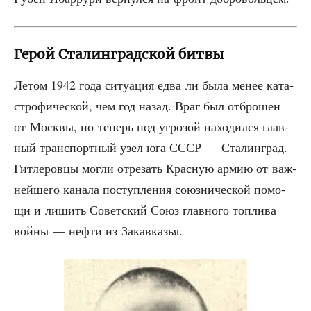
Герой Сталинградской битвы
Летом 1942 года ситу­а­ция едва ли была менее ката­
стро­фи­че­ской, чем год назад. Враг был отбро­шен
от Моск­вы, но теперь под угро­зой нахо­дил­ся глав­
ный транс­порт­ный узел юга СССР — Ста­лин­град.
Гит­ле­ров­цы мог­ли отре­зать Крас­ную армию от важ­
ней­ше­го кана­ла поступ­ле­ния союз­ни­че­ской помо­
щи и лишить Совет­ский Союз глав­но­го топ­ли­ва
вой­ны — неф­ти из Закавказья.