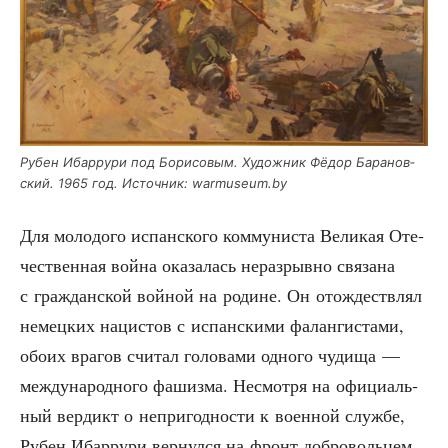
Рубен Ибар­ру­ри под Бори­со­вым. Худож­ник Фёдор Бара­нов­
ский. 1965 год. Источ­ник: warmuseum.by
Для моло­до­го испан­ско­го ком­му­ни­ста Вели­кая Оте­
че­ствен­ная вой­на ока­за­лась нераз­рыв­но свя­за­на
с граж­дан­ской вой­ной на родине. Он отож­деств­лял
немец­ких наци­стов с испан­ски­ми фалан­ги­ста­ми,
обо­их вра­гов счи­тал голо­ва­ми одно­го чуди­ща —
меж­ду­на­род­но­го фашиз­ма. Несмот­ря на офи­ци­аль­
ный вер­дикт о непри­год­но­сти к воен­ной служ­бе,
Рубен Ибар­ру­ри вер­нул­ся на фронт добровольцем.