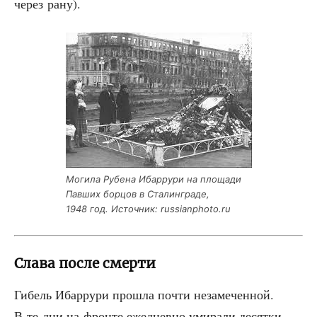
через рану).
Моги­ла Рубе­на Ибар­ру­ри на пло­ща­ди
Пав­ших бор­цов в Ста­лин­гра­де,
1948 год. Источ­ник: russianphoto.ru
Слава после смерти
Гибель Ибар­ру­ри про­шла почти неза­ме­чен­ной.
В те дни на фрон­те еже­днев­но уми­ра­ли десят­ки