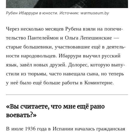
Рубен Ибар­ру­ри в юно­сти. Источ­ник: warmuseum.by
Через несколь­ко меся­цев Рубе­на взя­ли на попе­чи­
тель­ство Пан­те­лей­мон и Оль­га Лепе­шин­ские —
ста­рые боль­ше­ви­ки, участ­во­вав­шие ещё в дея­тель­
но­сти наро­до­воль­цев. Ибар­ру­ри выучил рус­ский
язык, завёл новых дру­зей. Доло­рес, кото­рую выпу­
сти­ли из тюрь­мы, часто наве­ща­ла сына, но теперь
у неё было ещё боль­ше рабо­ты в Коминтерне.
«Вы считаете, что мне ещё рано
воевать?»
В июле 1936 года в Испа­нии нача­лась граж­дан­ская