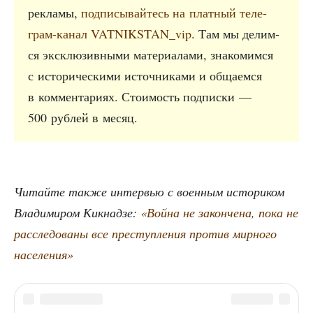
рекла­мы,
под­пи­сы­вай­тесь на плат­ный теле­
грам-канал VATNIKSTAN_vip
. Там мы делим­
ся экс­клю­зив­ны­ми мате­ри­а­ла­ми, зна­ко­мим­ся
с исто­ри­че­ски­ми источ­ни­ка­ми и обща­ем­ся
в ком­мен­та­ри­ях. Сто­и­мость под­пис­ки —
500 руб­лей в месяц.
Читай­те так­же интер­вью с воен­ным исто­ри­ком
Вла­ди­ми­ром Кик­над­зе:
«Вой­на не закон­че­на, пока не
рас­сле­до­ва­ны все пре­ступ­ле­ния про­тив мир­но­го
населения»