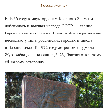
Рос­сия моя…»
В 1956 году к двум орде­нам Крас­но­го Зна­ме­ни
доба­ви­лась и выс­шая награ­да СССР — зва­ние
Героя Совет­ско­го Сою­за. В честь Ибар­ру­ри назва­но
несколь­ко улиц в рос­сий­ских горо­дах и шко­ла
в Бара­но­ви­чах. В 1972 году аст­ро­ном Люд­ми­ла
Журав­лё­ва дала назва­ние (2423) Ibarruri откры­то­му
ей мало­му астероиду.