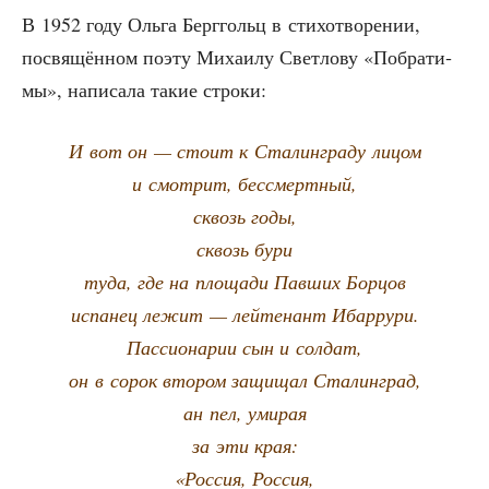
В 1952 году Оль­га Берг­гольц в сти­хо­тво­ре­нии,
посвя­щён­ном поэту Миха­и­лу Свет­ло­ву «Побра­ти­
мы», напи­са­ла такие строки:
И вот он — сто­ит к Ста­лин­гра­ду лицом
и смот­рит, бессмертный,
сквозь годы,
сквозь бури
туда, где на пло­ща­ди Пав­ших Борцов
испа­нец лежит — лей­те­нант Ибаррури.
Пас­си­о­на­рии сын и солдат,
он в сорок вто­ром защи­щал Сталинград,
ан пел, умирая
за эти края:
«Рос­сия, Россия,