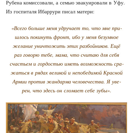
Рубе­на комис­со­ва­ли, а семью эва­ку­и­ро­ва­ли в Уфу.
Из гос­пи­та­ля Ибар­ру­ри писал матери:
«Все­го боль­ше меня удру­ча­ет то, что мне при­
шлось поки­нуть фронт, ибо у меня безум­ное
жела­ние уни­что­жить этих раз­бой­ни­ков. Ещё
раз гово­рю тебе, мама, что счи­таю для себя
сча­стьем и гор­до­стью иметь воз­мож­ность сра­
жать­ся в рядах вели­кой и непо­бе­ди­мой Крас­ной
Армии про­тив жан­дар­ма чело­ве­че­ства. Я уве­
рен, что здесь он сло­ма­ет себе зубы».