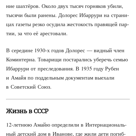
ние шах­тё­ров. Око­ло двух тысяч гор­ня­ков уби­ли,
тыся­чи были ране­ны. Доло­рес Ибар­ру­ри на стра­ни­
цах газе­ты рез­ко осу­ди­ла жесто­кость пра­вя­щей пар­
тии, за что её арестовали.
В сере­дине 1930‑х годов Доло­рес — вид­ный член
Комин­тер­на. Това­ри­щи поста­ра­лись убе­речь семью
Ибар­ру­ри от пре­сле­до­ва­ния. В 1935 году Рубен
и Амайя по под­дель­ным доку­мен­там выеха­ли
в Совет­ский Союз.
Жизнь в СССР
12-лет­нюю Амайю опре­де­ли­ли в Интер­на­ци­о­наль­
ный дет­ский дом в Ива­но­ве, где жили дети погиб­