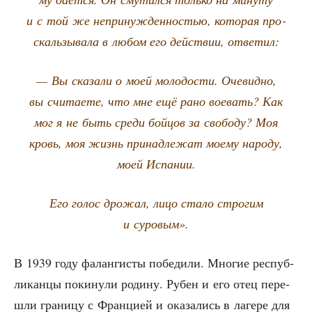
и с той же непри­нуж­ден­но­стью, кото­рая про­
скаль­зы­ва­ла в любом его дей­ствии, ответил:
— Вы ска­за­ли о моей моло­до­сти. Оче­вид­но,
вы счи­та­е­те, что мне ещё рано вое­вать? Как
мог я не быть сре­ди бой­цов за сво­бо­ду? Моя
кровь, моя жизнь при­над­ле­жат мое­му наро­ду,
моей Испании.
Его голос дро­жал, лицо ста­ло стро­гим
и суровым».
В 1939 году фалан­ги­сты побе­ди­ли. Мно­гие рес­пуб­
ли­кан­цы поки­ну­ли роди­ну. Рубен и его отец пере­
шли гра­ни­цу с Фран­ци­ей и ока­за­лись в лаге­ре для