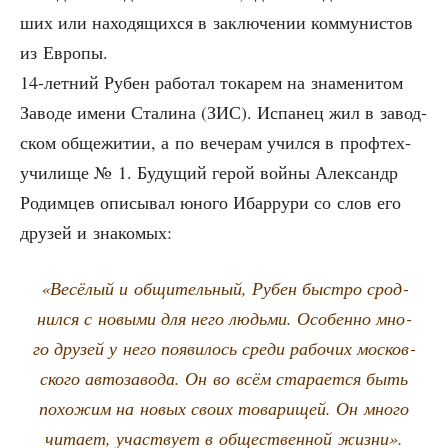
ших или нахо­дя­щих­ся в заклю­че­нии ком­му­ни­стов
из Европы.
14-лет­ний Рубен рабо­тал тока­рем на зна­ме­ни­том
Заво­де име­ни Ста­ли­на (ЗИС). Испа­нец жил в завод­
ском обще­жи­тии, а по вече­рам учил­ся в проф­тех­
учи­ли­ще № 1. Буду­щий герой вой­ны Алек­сандр
Родим­цев опи­сы­вал юно­го Ибар­ру­ри со слов его
дру­зей и знакомых:
«Весё­лый и общи­тель­ный, Рубен быст­ро срод­
нил­ся с новы­ми для него людь­ми. Осо­бен­но мно­
го дру­зей у него появи­лось сре­ди рабо­чих мос­ков­
ско­го авто­за­во­да. Он во всём ста­ра­ет­ся быть
похо­жим на новых сво­их това­ри­щей. Он мно­го
чита­ет, участ­ву­ет в обще­ствен­ной жизни».