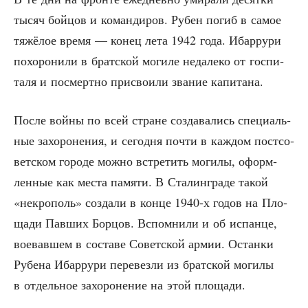
тысяч бой­цов и коман­ди­ров. Рубен погиб в самое
тяжё­лое вре­мя — конец лета 1942 года. Ибар­ру­ри
похо­ро­ни­ли в брат­ской моги­ле неда­ле­ко от гос­пи­
та­ля и посмерт­но при­сво­и­ли зва­ние капитана.
После вой­ны по всей стране созда­ва­лись спе­ци­аль­
ные захо­ро­не­ния, и сего­дня почти в каж­дом пост­со­
вет­ском горо­де мож­но встре­тить моги­лы, оформ­
лен­ные как места памя­ти. В Ста­лин­гра­де такой
«некро­поль» созда­ли в кон­це 1940‑х годов на Пло­
ща­ди Пав­ших Бор­цов. Вспом­ни­ли и об испан­це,
вое­вав­шем в соста­ве Совет­ской армии. Остан­ки
Рубе­на Ибар­ру­ри пере­вез­ли из брат­ской моги­лы
в отдель­ное захо­ро­не­ние на этой площади.