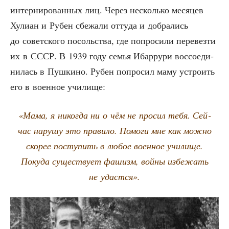
интер­ни­ро­ван­ных лиц. Через несколь­ко меся­цев
Хули­ан и Рубен сбе­жа­ли отту­да и добра­лись
до совет­ско­го посоль­ства, где попро­си­ли пере­вез­ти
их в СССР. В 1939 году семья Ибар­ру­ри вос­со­еди­
ни­лась в Пуш­ки­но. Рубен попро­сил маму устро­ить
его в воен­ное училище:
«Мама, я нико­гда ни о чём не про­сил тебя. Сей­
час нару­шу это пра­ви­ло. Помо­ги мне как мож­но
ско­рее посту­пить в любое воен­ное учи­ли­ще.
Поку­да суще­ству­ет фашизм, вой­ны избе­жать
не удастся».