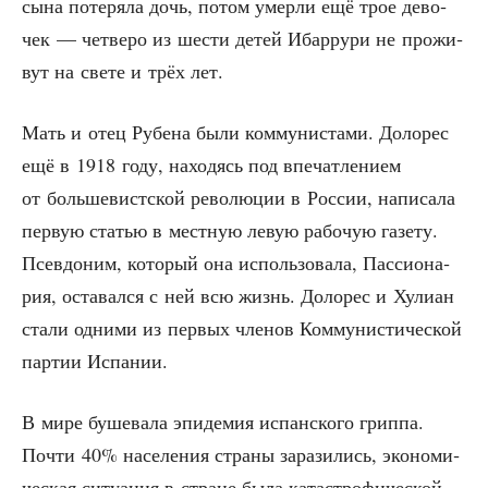
сына поте­ря­ла дочь, потом умер­ли ещё трое дево­
чек — чет­ве­ро из шести детей Ибар­ру­ри не про­жи­
вут на све­те и трёх лет.
Мать и отец Рубе­на были ком­му­ни­ста­ми. Доло­рес
ещё в 1918 году, нахо­дясь под впе­чат­ле­ни­ем
от боль­ше­вист­ской рево­лю­ции в Рос­сии, напи­са­ла
первую ста­тью в мест­ную левую рабо­чую газе­ту.
Псев­до­ним, кото­рый она исполь­зо­ва­ла, Пас­си­о­на­
рия, оста­вал­ся с ней всю жизнь. Доло­рес и Хули­ан
ста­ли одни­ми из пер­вых чле­нов Ком­му­ни­сти­че­ской
пар­тии Испании.
В мире буше­ва­ла эпи­де­мия испан­ско­го грип­па.
Почти 40% насе­ле­ния стра­ны зара­зи­лись, эко­но­ми­
че­ская ситу­а­ция в стране была ката­стро­фи­че­ской.