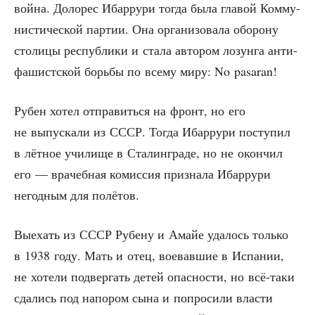
вой­на. Доло­рес Ибар­ру­ри тогда была гла­вой Ком­му­
ни­сти­че­ской пар­тии. Она орга­ни­зо­ва­ла обо­ро­ну
сто­ли­цы рес­пуб­ли­ки и ста­ла авто­ром лозун­га анти­
фа­шист­ской борь­бы по все­му миру: No pasaran!
Рубен хотел отпра­вить­ся на фронт, но его
не выпус­ка­ли из СССР. Тогда Ибар­ру­ри посту­пил
в лёт­ное учи­ли­ще в Ста­лин­гра­де, но не окон­чил
его — вра­чеб­ная комис­сия при­зна­ла Ибар­ру­ри
негод­ным для полётов.
Выехать из СССР Рубе­ну и Амайе уда­лось толь­ко
в 1938 году. Мать и отец, вое­вав­шие в Испа­нии,
не хоте­ли под­вер­гать детей опас­но­сти, но всё-таки
сда­лись под напо­ром сына и попро­си­ли вла­сти