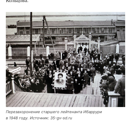
Пере­за­хо­ро­не­ние стар­ше­го лей­те­нан­та Ибар­ру­ри
в 1948 году. Источ­ник: 35-gv-sd.ru