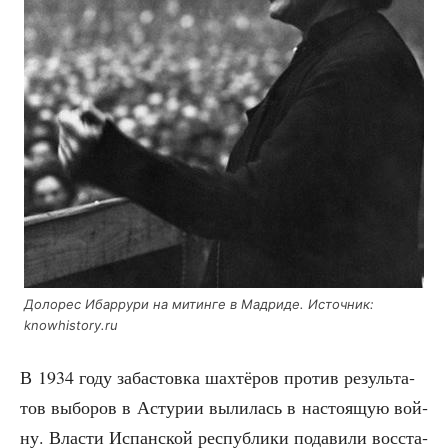
Доло­рес Ибар­ру­ри на митин­ге в Мад­ри­де. Источ­ник:
knowhistory.ru
В 1934 году заба­стов­ка шах­тё­ров про­тив резуль­та­
тов выбо­ров в Асту­рии выли­лась в насто­я­щую вой­
ну. Вла­сти Испан­ской рес­пуб­ли­ки пода­ви­ли вос­ста­