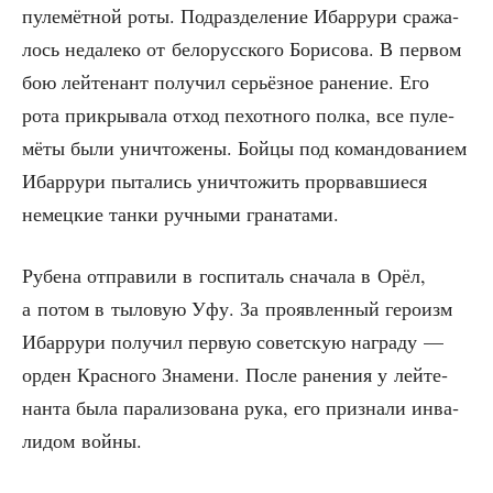
пуле­мёт­ной роты. Под­раз­де­ле­ние Ибар­ру­ри сра­жа­
лось неда­ле­ко от бело­рус­ско­го Бори­со­ва. В пер­вом
бою лей­те­нант полу­чил серьёз­ное ране­ние. Его
рота при­кры­ва­ла отход пехот­но­го пол­ка, все пуле­
мё­ты были уни­что­же­ны. Бой­цы под коман­до­ва­ни­ем
Ибар­ру­ри пыта­лись уни­что­жить про­рвав­ши­е­ся
немец­кие тан­ки руч­ны­ми гранатами.
Рубе­на отпра­ви­ли в гос­пи­таль сна­ча­ла в Орёл,
а потом в тыло­вую Уфу. За про­яв­лен­ный геро­изм
Ибар­ру­ри полу­чил первую совет­скую награ­ду —
орден Крас­но­го Зна­ме­ни. После ране­ния у лей­те­
нан­та была пара­ли­зо­ва­на рука, его при­зна­ли инва­
ли­дом войны.