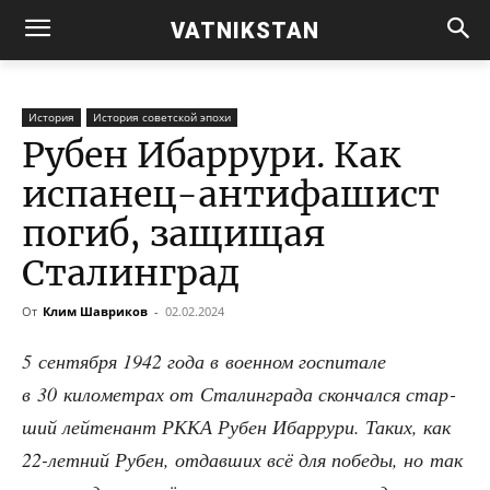
VATNIKSTAN
История
История советской эпохи
Рубен Ибаррури. Как
испанец-антифашист
погиб, защищая
Сталинград
От
Клим Шавриков
-
02.02.2024
5 сен­тяб­ря 1942 года в воен­ном гос­пи­та­ле
в 30 кило­мет­рах от Ста­лин­гра­да скон­чал­ся стар­
ший лей­те­нант РККА Рубен Ибар­ру­ри. Таких, как
22-лет­ний Рубен, отдав­ших всё для побе­ды, но так