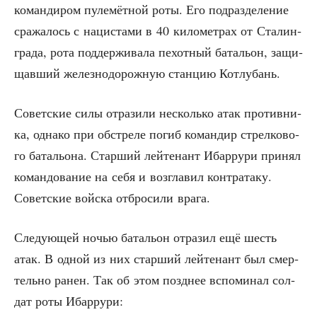
коман­ди­ром пуле­мёт­ной роты. Его под­раз­де­ле­ние
сра­жа­лось с наци­ста­ми в 40 кило­мет­рах от Ста­лин­
гра­да, рота под­дер­жи­ва­ла пехот­ный бата­льон, защи­
щав­ший желез­но­до­рож­ную стан­цию Котлубань.
Совет­ские силы отра­зи­ли несколь­ко атак про­тив­ни­
ка, одна­ко при обстре­ле погиб коман­дир стрел­ко­во­
го бата­льо­на. Стар­ший лей­те­нант Ибар­ру­ри при­нял
коман­до­ва­ние на себя и воз­гла­вил контр­ата­ку.
Совет­ские вой­ска отбро­си­ли врага.
Сле­ду­ю­щей ночью бата­льон отра­зил ещё шесть
атак. В одной из них стар­ший лей­те­нант был смер­
тель­но ранен. Так об этом позд­нее вспо­ми­нал сол­
дат роты Ибаррури: