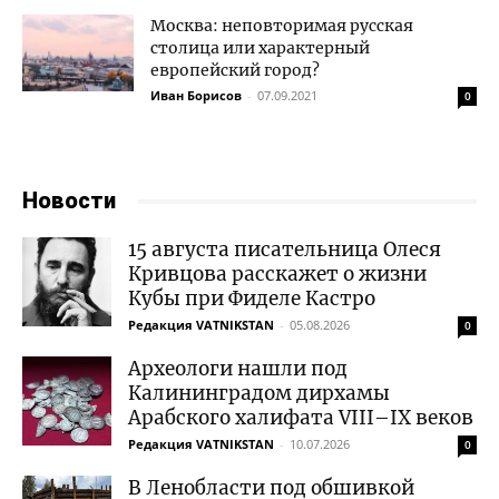
Москва: неповторимая русская
столица или характерный
европейский город?
Иван Борисов
-
07.09.2021
0
Новости
15 августа писательница Олеся
Кривцова расскажет о жизни
Кубы при Фиделе Кастро
Редакция VATNIKSTAN
-
05.08.2026
0
Археологи нашли под
Калининградом дирхамы
Арабского халифата VIII–IX веков
Редакция VATNIKSTAN
-
10.07.2026
0
В Ленобласти под обшивкой