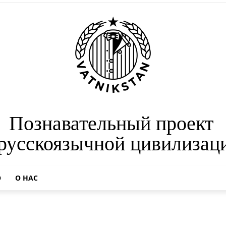
Познавательный проект
 русскоязычной цивилизац
О
О НАС