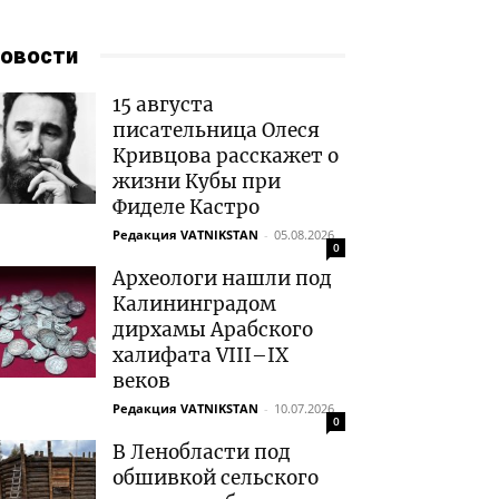
овости
15 августа
писательница Олеся
Кривцова расскажет о
жизни Кубы при
Фиделе Кастро
Редакция VATNIKSTAN
-
05.08.2026
0
Археологи нашли под
Калининградом
дирхамы Арабского
халифата VIII–IX
веков
Редакция VATNIKSTAN
-
10.07.2026
0
В Ленобласти под
обшивкой сельского