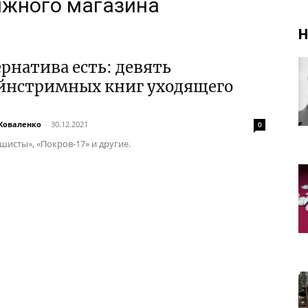
ижного магазина
Н
рнатива есть: девять
йнстримных книг уходящего
Коваленко
-
30.12.2021
0
шисты», «Покров-17» и другие.