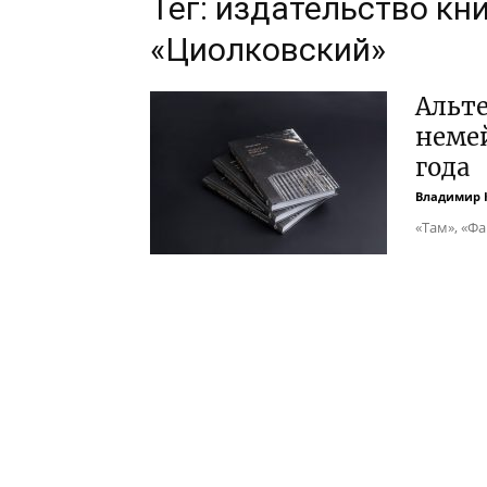
Тег: издательство кн
«Циолковский»
Альте
неме
года
Владимир 
«Там», «Фа