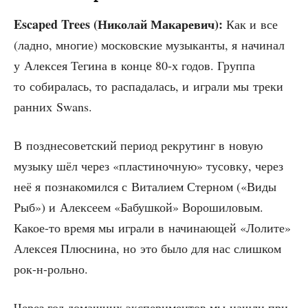
Escaped Trees (Нико­лай Мака­ре­вич):
Как и все
(лад­но, мно­гие) мос­ков­ские музы­кан­ты, я начи­нал
у Алек­сея Теги­на в кон­це 80‑х годов. Груп­па
то соби­ра­лась, то рас­па­да­лась, и игра­ли мы тре­ки
ран­них Swans.
В позд­не­со­вет­ский пери­од рекру­тинг в новую
музы­ку шёл через «пла­сти­ноч­ную» тусов­ку, через
неё я позна­ко­мил­ся с Вита­ли­ем Стер­ном («Виды
Рыб») и Алек­се­ем «Бабуш­кой» Воро­ши­ло­вым.
Какое-то вре­мя мы игра­ли в начи­на­ю­щей «Лоли­те»
Алек­сея Плюс­ни­на, но это было для нас слиш­ком
рок-н-рольно.
Через год домаш­них экс­пе­ри­мен­тов мы нашли при­