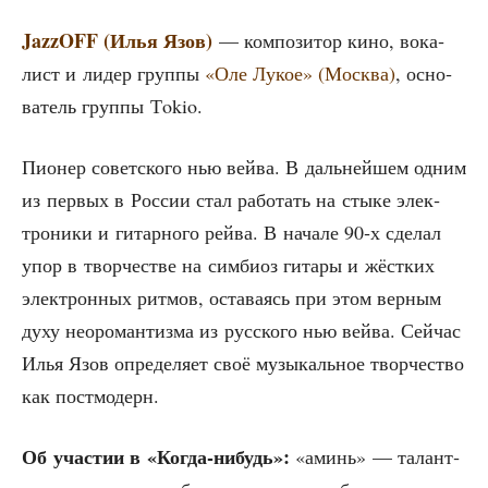
JazzOFF (Илья Язов)
— ком­по­зи­тор кино, вока­
лист и лидер груп­пы
«Оле Лукое» (Москва)
, осно­
ва­тель груп­пы Тokio.
Пио­нер совет­ско­го нью вей­ва. В даль­ней­шем одним
из пер­вых в Рос­сии стал рабо­тать на сты­ке элек­
тро­ни­ки и гитар­но­го рей­ва. В нача­ле 90‑х сде­лал
упор в твор­че­стве на сим­би­оз гита­ры и жёст­ких
элек­трон­ных рит­мов, оста­ва­ясь при этом вер­ным
духу нео­ро­ман­тиз­ма из рус­ско­го нью вей­ва. Сей­час
Илья Язов опре­де­ля­ет своё музы­каль­ное твор­че­ство
как постмодерн.
Об уча­стии в «Когда-нибудь»:
«аминь» — талант­