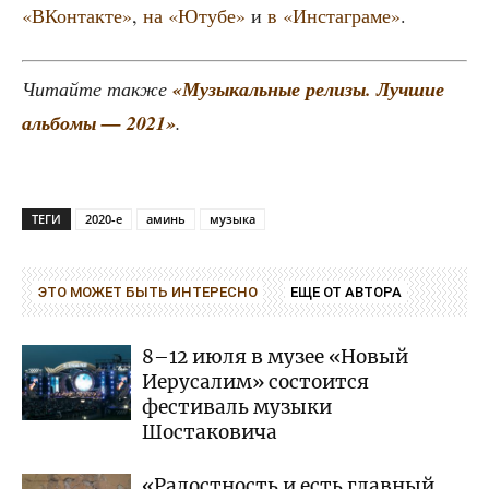
«ВКон­так­те»
,
на «Юту­бе»
и
в «Инста­гра­ме»
.
Читай­те так­же
«Музы­каль­ные рели­зы. Луч­шие
аль­бо­мы — 2021»
.
ТЕГИ
2020-е
аминь
музыка
ЭТО МОЖЕТ БЫТЬ ИНТЕРЕСНО
ЕЩЕ ОТ АВТОРА
8–12 июля в музее «Новый
Иерусалим» состоится
фестиваль музыки
Шостаковича
«Радостность и есть главный