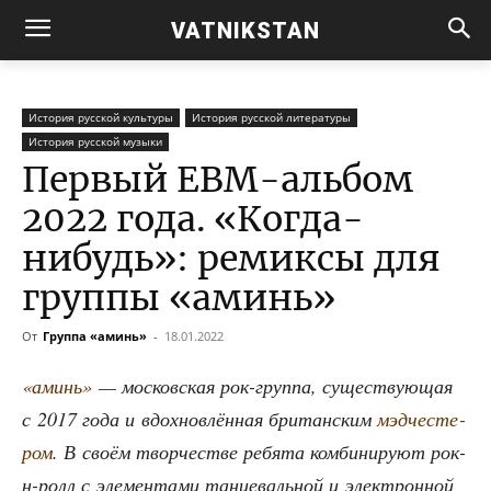
VATNIKSTAN
История русской культуры
История русской литературы
История русской музыки
Первый EBM-альбом
2022 года. «Когда-
нибудь»: ремиксы для
группы «аминь»
От
Группа «аминь»
-
18.01.2022
«аминь»
— мос­ков­ская рок-груп­па, суще­ству­ю­щая
с 2017 года и вдох­нов­лён­ная бри­тан­ским
мэд­че­сте­
ром
. В сво­ём твор­че­стве ребя­та ком­би­ни­ру­ют рок-
н-ролл с эле­мен­та­ми тан­це­валь­ной и элек­трон­ной