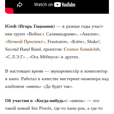
iGosh (Игорь Гоц­ма­нов)
— в раз­ные годы участ­
ник групп «Вой­на с Сала­манд­ра­ми», «Ава­лон»,
«Ноч­ной Про­спект»
, Frustrators, «Клён», Shake!,
Second Hand Band, про­ек­тов:
Cosmos Soundclub
,
«С.Л.Э.Г» , «Ось Мёби­уса» и других.
В насто­я­щее вре­мя — зву­ко­ре­жис­сёр и ком­по­зи­тор
в кино. Рабо­тал в каче­стве масте­ринг-инже­не­ра над
аль­бо­мом «аминь» «Да будет так».
Об уча­стии в «Когда-нибудь»:
«аминь» — это
такой новый Sex Pistols, где-то панк-рок, а где-то