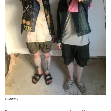
«аминь»