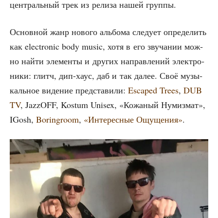
цен­траль­ный трек из рели­за нашей группы.
Основ­ной жанр ново­го аль­бо­ма сле­ду­ет опре­де­лить
как electronic body music, хотя в его зву­ча­нии мож­
но най­ти эле­мен­ты и дру­гих направ­ле­ний элек­тро­
ни­ки: глитч, дип-хаус, даб и так далее. Своё музы­
каль­ное виде­ние пред­ста­ви­ли:
Escaped Trees
,
DUB
TV
, JazzOFF, Kostum Unisex, «Кожа­ный Нумиз­мат»,
IGosh,
Boringroom
,
«Инте­рес­ные Ощу­ще­ния»
.