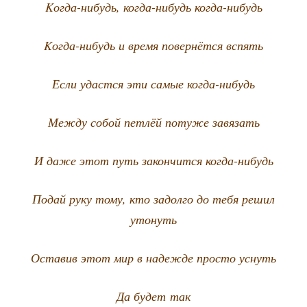
Kогда-нибудь, когда-нибудь когда-нибудь
Kогда-нибудь и вре­мя повер­нёт­ся вспять
Если удаст­ся эти самые когда-нибудь
Меж­ду собой пет­лёй поту­же завязать
И даже этот путь закон­чит­ся когда-нибудь
Подай руку тому, кто задол­го до тебя решил
утонуть
Оста­вив этот мир в надеж­де про­сто уснуть
Да будет так