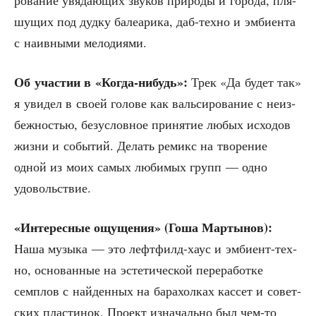
ро­ва­ние увя­да­ю­щих зву­ков при­ро­ды и горо­да, пля­
шу­щих под дуд­ку бале­а­ри­ка, даб-тех­но и эмби­ен­та
с наив­ны­ми мелодиями.
Об уча­стии в «Когда-нибудь»:
Трек «Да будет так»
я уви­дел в сво­ей голо­ве как валь­си­ро­ва­ние с неиз­
беж­но­стью, без­услов­ное при­ня­тие любых исхо­дов
жиз­ни и собы­тий. Делать реми­кс на тво­ре­ние
одной из моих самых люби­мых групп — одно
удовольствие.
«Инте­рес­ные ощу­ще­ния» (Гоша Мар­ты­нов):
Наша музы­ка — это лефт­филд-хаус и эмби­ент-тех­
но, осно­ван­ные на эсте­ти­че­ской пере­ра­бот­ке
семплов с най­ден­ных на бара­хол­ках кас­сет и совет­
ских пла­сти­нок. Про­ект изна­чаль­но был чем-то