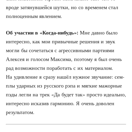
вро­де затя­нув­шей­ся шут­ки, но со вре­ме­нем стал
пол­но­цен­ным явлением.
Об уча­стии в «Когда-нибудь»:
Мне дав­но было
инте­рес­но, как мои при­выч­ные реше­ния и звук
мог­ли бы соче­тать­ся с агрес­сив­ны­ми пар­ти­я­ми
Алек­сея и голо­сом Мак­си­ма, поэто­му я был очень
рад воз­мож­но­сти пора­бо­тать с их мате­ри­а­лом.
На удив­ле­ние я сра­зу нашёл нуж­ное зву­ча­ние: сем­
плы удар­ных из рус­ско­го рэпа и мяг­кие мажор­ные
пэды лег­ли на трек «Да будет так» про­сто иде­аль­но,
инте­рес­но иска­зив гар­мо­нию. Я очень дово­лен
результатом.