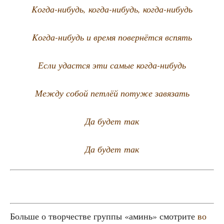
Kогда-нибудь, когда-нибудь, когда-нибудь
Kогда-нибудь и вре­мя повер­нёт­ся вспять
Если удаст­ся эти самые когда-нибудь
Меж­ду собой пет­лёй поту­же завязать
Да будет так
Да будет так
Боль­ше о твор­че­стве груп­пы «аминь» смот­ри­те
во