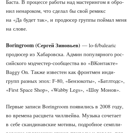
Баста. В про­цес­се рабо­ты над масте­рин­гом я обро­
нил нена­ро­ком, что сде­лал бы свой реми­кс
на «Да будет так», и про­дю­сер груп­пы пой­мал меня
на слове.
Boringroom (Сер­гей Зино­вьев)
— lo-fi/balearic
про­дю­сер из Хаба­ров­ска. Админ попу­ляр­но­го рос­
сий­ско­го мэд­че­стер-сооб­ще­ства во «ВКон­так­те»
Baggy On. Так­же изве­стен как фронт­мен инди-
групп раз­ных эпох: F‑80, «Бен­зо­ко­ты», «Бат­л­тодс»,
«First Space Shop», «Wabby Legs», «Шоу Монов».
Пер­вые запи­си Boringroom появи­лись в 2008 году,
во вре­ме­на рас­цве­та чил­л­вей­ва. Музы­ка соче­та­ет
в себе скан­ди­нав­ские моти­вы, подроб­ное сем­пли­