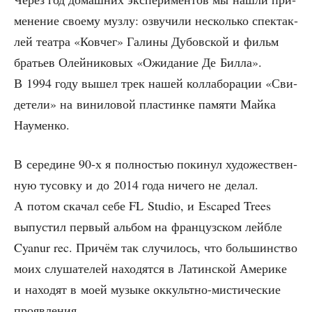
ме­не­ние сво­е­му муз­лу: озву­чи­ли несколь­ко спек­так­
лей теат­ра «Ков­чег» Гали­ны Дубов­ской и фильм
бра­тьев Олей­ни­ко­вых «Ожи­да­ние Де Бил­ла».
В 1994 году вышел трек нашей кол­ла­бо­ра­ции «Сви­
де­те­ли» на вини­ло­вой пла­стин­ке памя­ти Май­ка
Науменко.
В сере­дине 90‑х я пол­но­стью поки­нул худо­же­ствен­
ную тусов­ку и до 2014 года ниче­го не делал.
А потом ска­чал себе FL Studio, и Escaped Trees
выпу­стил пер­вый аль­бом на фран­цуз­ском лей­б­ле
Cyanur rec. При­чём так слу­чи­лось, что боль­шин­ство
моих слу­ша­те­лей нахо­дят­ся в Латин­ской Аме­ри­ке
и нахо­дят в моей музы­ке оккульт­но-мисти­че­ские
проявления.