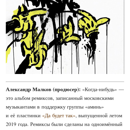
Алек­сандр Мал­ков (про­дю­сер):
«Когда-нибудь» —
это аль­бом реми­к­сов, запи­сан­ный мос­ков­ски­ми
музы­кан­та­ми в под­держ­ку груп­пы «аминь»
и её пла­стин­ки
«Да будет так»
, выпу­щен­ной летом
2019 года. Реми­к­сы были сде­ла­ны на одно­имён­ный