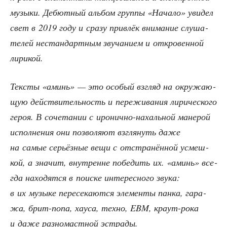
музы­ки. Дебют­ный аль­бом груп­пы «Нача­ло» уви­дел
свет в 2019 году и сра­зу при­влёк вни­ма­ние слу­ша­
те­лей нестан­дарт­ным зву­ча­ни­ем и откро­вен­ной
лирикой.
Тек­сты «аминь» — это осо­бый взгляд на окру­жа­ю­
щую дей­стви­тель­ность и пере­жи­ва­ния лири­че­ско­го
героя. В соче­та­нии с иро­нич­но-нахаль­ной мане­рой
испол­не­ния они поз­во­ля­ют взгля­нуть даже
на самые серьёз­ные вещи с отстра­нён­ной усмеш­
кой, а зна­чит, внут­ренне побе­дить их. «аминь» все­
гда нахо­дят­ся в поис­ке инте­рес­но­го зву­ка:
в их музы­ке пере­се­ка­ют­ся эле­мен­ты пан­ка, гара­
жа, брит-попа, хау­са, тех­но, EBM, кра­ут-рока
и даже раз­но­маст­ной эстрады.