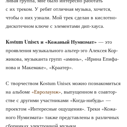
ли­вая груп­па, мне было инте­рес­но рабо­тать
с их тре­ком. У ребят отлич­ная музы­ка, хочет­ся,
что­бы о них узна­ли. Мой трек сде­лан в кис­лот­но-
дис­ко­теч­ном клю­че с эле­мен­та­ми дип-хауса.
Kostum Unisex и «Кожа­ный Нумиз­мат»
— это
про­яв­ле­ния музы­каль­но­го аль­тер-эго Алек­сея Кор­
жи­ко­ва, музы­кан­та групп «аминь», «Ири­на Епи­фа­
но­ва и Маке­ма­ке», «Кра­атер».
С твор­че­ством Kostum Unisex мож­но позна­ко­мить­ся
на аль­бо­ме
«Евро­ла­у­нж»
, выпу­щен­ном в соав­тор­
стве с дру­ги­ми участ­ни­ка­ми «Когда-нибудь» —
про­ек­том «Инте­рес­ные ощу­ще­ния». Тре­ки «Кожа­
но­го Нумиз­ма­та» так­же пред­став­ле­ны в раз­лич­ных
сбор­ни­ках элек­трон­ной музыки.