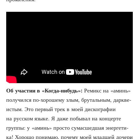
Об уча­стии в «Когда-нибудь»:
Реми­кс на «аминь»
полу­чил­ся по-хоро­ше­му злым, бру­таль­ным, даркве­
и­стым. Это пер­вый трек в моей дис­ко­гра­фии
на рус­ском язы­ке. Я даже побы­вал на кон­цер­те
груп­пы: у «аминь» про­сто сума­сшед­шая энер­ге­ти­
ка! Хоро­шо пони­маю, поче­му моей млад­шей доче­ри