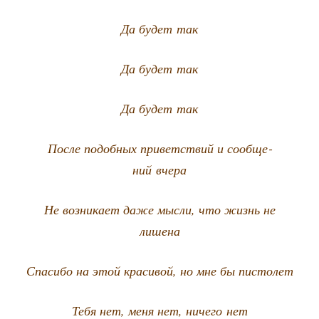
Да будет так
Да будет так
Да будет так
После подоб­ных при­вет­ствий и сооб­ще­
ний вчера
Не воз­ни­ка­ет даже мыс­ли, что жизнь не
лишена
Спа­си­бо на этой кра­си­вой, но мне бы пистолет
Тебя нет, меня нет, ниче­го нет