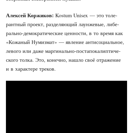
Алек­сей Кор­жи­ков:
Kostum Unisex — это толе­
рант­ный про­ект, раз­де­ля­ю­щий лау­н­же­вые, либе­
раль­но-демо­кра­ти­че­ские цен­но­сти, в то вре­мя как
«Кожа­ный Нумиз­мат» — явле­ние анти­со­ци­аль­ное,
лево­го или даже мар­ги­наль­но-поста­по­ка­лип­ти­че­
ско­го тол­ка. Это, конеч­но, нашло своё отра­же­ние
и в харак­те­ре треков.