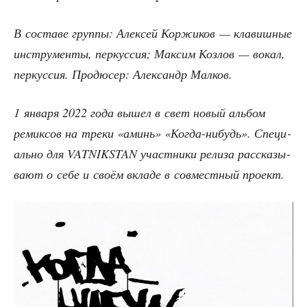
В соста­ве груп­пы: Алек­сей Кор­жи­ков — кла­виш­ные
инстру­мен­ты, пер­кус­сия; Мак­сим Коз­лов — вокал,
пер­кус­сия. Про­дю­сер: Алек­сандр Малков.
1 янва­ря 2022 года вышел в свет новый аль­бом
реми­к­сов на тре­ки «аминь» «Когда-нибудь». Спе­ци­
аль­но для VATNIKSTAN участ­ни­ки рели­за рас­ска­зы­
ва­ют о себе и сво­ём вкла­де в сов­мест­ный проект.