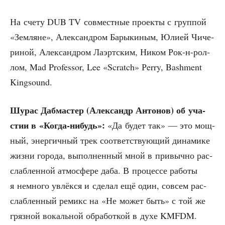
На сче­ту DUB TV сов­мест­ные про­ек­ты с груп­пой
«Зем­ляне», Алек­сан­дром Бары­ки­ным, Юли­ей Чиче­
ри­ной, Алек­сан­дром Лаэрт­ским, Ником Рок-н-рол­
лом, Mad Professor, Lee «Scratch» Рerry, Bashment
Kingsound.
Шурас Даб­ма­стер (Алек­сандр Анто­нов) об уча­
стии в «Когда-нибудь»:
«Да будет так» — это мощ­
ный, энер­гич­ный трек соот­вет­ству­ю­щий дина­ми­ке
жиз­ни горо­да, выпол­нен­ный мной в при­выч­но рас­
слаб­лен­ной атмо­сфе­ре даба. В про­цес­се рабо­ты
я немно­го увлёк­ся и сде­лал ещё один, совсем рас­
слаб­лен­ный реми­кс на «Не может быть» с той же
гряз­ной вокаль­ной обра­бот­кой в духе KMFDM.