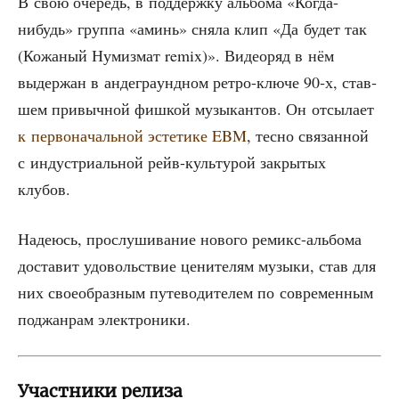
В свою оче­редь, в под­держ­ку аль­бо­ма «Когда-
нибудь» груп­па «аминь» сня­ла клип «Да будет так
(Кожа­ный Нумиз­мат remix)». Видео­ряд в нём
выдер­жан в анде­гра­унд­ном ретро-клю­че 90‑х, став­
шем при­выч­ной фиш­кой музы­кан­тов. Он отсы­ла­ет
к пер­во­на­чаль­ной эсте­ти­ке EBM
, тес­но свя­зан­ной
с инду­стри­аль­ной рейв-куль­ту­рой закры­тых
клубов.
Наде­юсь, про­слу­ши­ва­ние ново­го реми­кс-аль­бо­ма
доста­вит удо­воль­ствие цени­те­лям музы­ки, став для
них свое­об­раз­ным путе­во­ди­те­лем по совре­мен­ным
под­жан­рам электроники.
Участники релиза