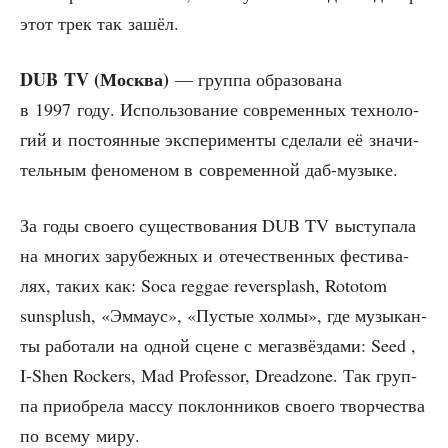
этот трек так зашёл.
DUB TV (Москва)
— груп­па обра­зо­ва­на
в 1997 году. Исполь­зо­ва­ние совре­мен­ных тех­но­ло­
гий и посто­ян­ные экс­пе­ри­мен­ты сде­ла­ли её зна­чи­
тель­ным фено­ме­ном в совре­мен­ной даб-музыке.
За годы сво­е­го суще­ство­ва­ния DUB TV высту­па­ла
на мно­гих зару­беж­ных и оте­че­ствен­ных фести­ва­
лях, таких как: Soca reggae reversplash, Rototom
sunsplush, «Эммаус», «Пустые хол­мы», где музы­кан­
ты рабо­та­ли на одной сцене с мега­з­вёз­да­ми: Seed ,
I‑Shen Rockers, Mad Professor, Dreadzone. Так груп­
па при­об­ре­ла мас­су поклон­ни­ков сво­е­го твор­че­ства
по все­му миру.