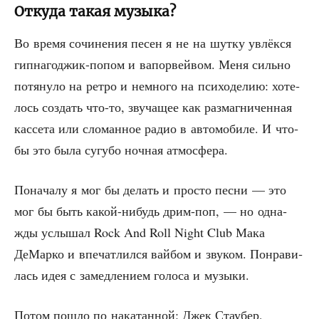
Откуда такая музыка?
Во вре­мя сочи­не­ния песен я не на шут­ку увлёк­ся
гип­на­год­жик-попом и вапо­рвей­вом. Меня силь­но
потя­ну­ло на ретро и немно­го на пси­хо­де­лию: хоте­
лось создать что-то, зву­ча­щее как раз­маг­ни­чен­ная
кас­се­та или сло­ман­ное радио в авто­мо­би­ле. И что­
бы это была сугу­бо ноч­ная атмосфера.
Пона­ча­лу я мог бы делать и про­сто пес­ни — это
мог бы быть какой-нибудь дрим-поп, — но одна­
жды услы­шал Rock And Roll Night Club Мака
ДеМар­ко и впе­чат­лил­ся вай­бом и зву­ком. Понра­ви­
лась идея с замед­ле­ни­ем голо­са и музыки.
Потом пошло по нака­тан­ной: Джек Стау­бер,