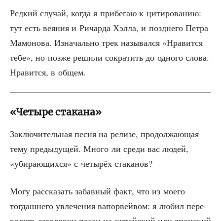
Ред­кий слу­чай, когда я при­бе­гаю к цити­ро­ва­нию:
тут есть вея­ния и Ричар­да Хэл­ла, и позд­не­го Пет­ра
Мамо­но­ва. Изна­чаль­но трек назы­вал­ся «Нра­вит­ся
тебе», но поз­же реши­ли сокра­тить до одно­го сло­ва.
Нра­вит­ся, в общем.
«Четыре стакана»
Заклю­чи­тель­ная пес­ня на рели­зе, про­дол­жа­ю­щая
тему преды­ду­щей. Мно­го ли сре­ди вас людей,
«уби­ра­ю­щих­ся» с четы­рёх стаканов?
Могу рас­ска­зать забав­ный факт, что из мое­го
тогдаш­не­го увле­че­ния вапо­рвей­вом: я любил пере­
во­дить заго­лов­ки песен на китай­ский или япон­ский