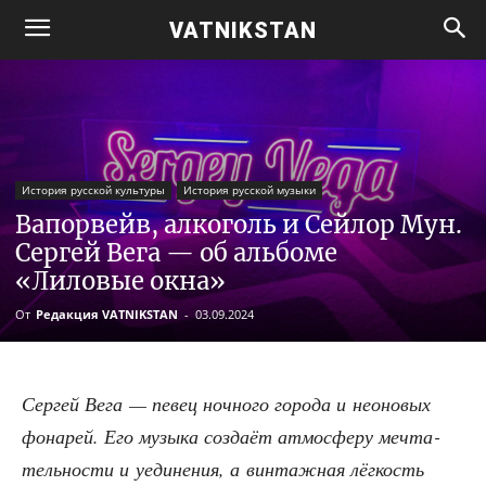
VATNIKSTAN
История русской культуры
История русской музыки
Вапорвейв, алкоголь и Сейлор Мун.
Сергей Вега — об альбоме
«Лиловые окна»
От
Редакция VATNIKSTAN
-
03.09.2024
Сер­гей Вега — певец ноч­но­го горо­да и нео­но­вых
фона­рей. Его музы­ка созда­ёт атмо­сфе­ру меч­та­
тель­но­сти и уеди­не­ния, а вин­таж­ная лёг­кость