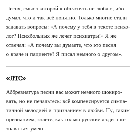
Пес­ня, смысл кото­рой я объ­яс­нять не люб­лю, ибо
думал, что и так всё понят­но. Толь­ко мно­гие ста­ли
зада­вать вопро­сы: «А поче­му у тебя в тек­сте пси­хо­
лог? Псих­боль­ных же лечат пси­хи­ат­ры!» Я же
отве­чал: «А поче­му вы дума­е­те, что это пес­ня
о вра­че и паци­ен­те? Я писал немно­го о другом».
«ЛТС»
Аббре­ви­а­ту­ра пес­ни вас может немно­го шоки­ро­
вать, но не печаль­тесь: всё ком­пен­си­ру­ет­ся сим­па­
тич­ной мело­ди­ей и при­зна­ни­ем в люб­ви. Ну, таким
при­зна­ни­ем, зна­е­те, как толь­ко рус­ские люди при­
зна­вать­ся умеют.