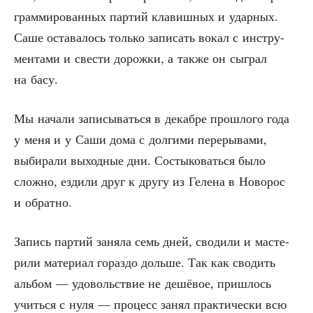
грам­ми­ро­ван­ных пар­тий кла­виш­ных и удар­ных.
Саше оста­ва­лось толь­ко запи­сать вокал с инстру­
мен­та­ми и све­сти дорож­ки, а так­же он сыг­рал
на басу.
Мы нача­ли запи­сы­вать­ся в декаб­ре про­шло­го года
у меня и у Саши дома с дол­ги­ми пере­ры­ва­ми,
выби­ра­ли выход­ные дни. Состы­ко­вать­ся было
слож­но, езди­ли друг к дру­гу из Геле­на в Ново­рос
и обратно.
Запись пар­тий заня­ла семь дней, сво­ди­ли и масте­
ри­ли мате­ри­ал гораз­до доль­ше. Так как сво­дить
аль­бом — удо­воль­ствие не дешё­вое, при­шлось
учить­ся с нуля — про­цесс занял прак­ти­че­ски всю