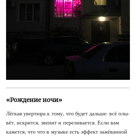
«Рождение ночи»
Лёг­кая увер­тю­ра к тому, что будет даль­ше: всё плы­
вёт, искрит­ся, зве­нит и пере­ли­ва­ет­ся. Если вам
кажет­ся, что что в музы­ке есть эффект зажё­ван­ной