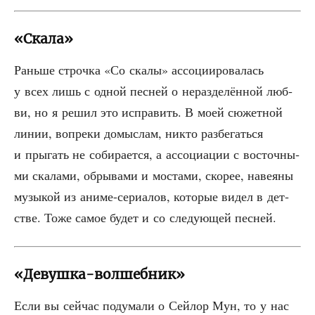
«Скала»
Рань­ше строч­ка «Со ска­лы» ассо­ци­и­ро­ва­лась
у всех лишь с одной пес­ней о нераз­де­лён­ной люб­
ви, но я решил это испра­вить. В моей сюжет­ной
линии, вопре­ки домыс­лам, никто раз­бе­гать­ся
и пры­гать не соби­ра­ет­ся, а ассо­ци­а­ции с восточ­ны­
ми ска­ла­ми, обры­ва­ми и моста­ми, ско­рее, наве­я­ны
музы­кой из ани­ме-сери­а­лов, кото­рые видел в дет­
стве. Тоже самое будет и со сле­ду­ю­щей песней.
«Девушка-волшебник»
Если вы сей­час поду­ма­ли о Сей­лор Мун, то у нас