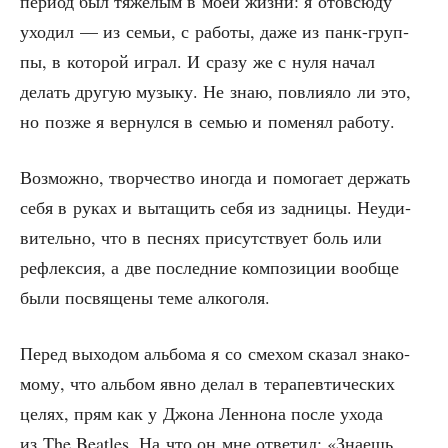
пери­од был тяжё­лым в моей жиз­ни: я ото­всю­ду
ухо­дил — из семьи, с рабо­ты, даже из панк-груп­
пы, в кото­рой играл. И сра­зу же с нуля начал
делать дру­гую музы­ку. Не знаю, повли­я­ло ли это,
но поз­же я вер­нул­ся в семью и поме­нял работу.
Воз­мож­но, твор­че­ство ино­гда и помо­га­ет дер­жать
себя в руках и выта­щить себя из зад­ни­цы. Неуди­
ви­тель­но, что в пес­нях при­сут­ству­ет боль или
рефлек­сия, а две послед­ние ком­по­зи­ции вооб­ще
были посвя­ще­ны теме алкоголя.
Перед выхо­дом аль­бо­ма я со сме­хом ска­зал зна­ко­
мо­му, что аль­бом явно делал в тера­пев­ти­че­ских
целях, прям как у Джо­на Лен­но­на после ухо­да
из The Beatles. На что он мне отве­тил: «Зна­ешь,