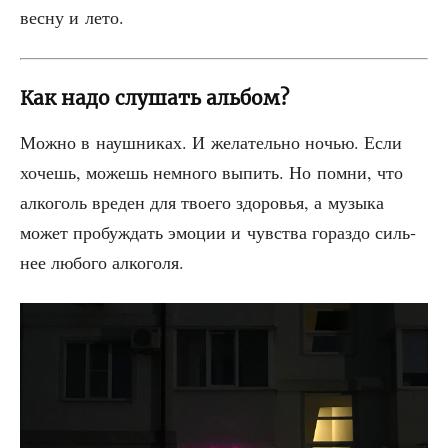
вес­ну и лето.
Как надо слушать альбом?
Мож­но в науш­ни­ках. И жела­тель­но ночью. Если
хочешь, можешь немно­го выпить. Но помни, что
алко­голь вре­ден для тво­е­го здо­ро­вья, а музы­ка
может про­буж­дать эмо­ции и чув­ства гораз­до силь­
нее любо­го алкоголя.