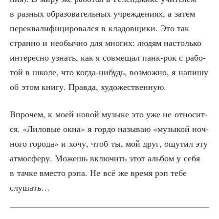
в раз­ных обра­зо­ва­тель­ных учре­жде­ни­ях, а затем
пере­ква­ли­фи­ци­ро­вал­ся в кла­дов­щи­ки. Это так
стран­но и необыч­но для мно­гих: людям настоль­ко
инте­рес­но узнать, как я сов­ме­щал панк-рок с рабо­
той в шко­ле, что когда-нибудь, воз­мож­но, я напи­шу
об этом кни­гу. Прав­да, художественную.
Впро­чем, к моей новой музы­ке это уже не отно­сит­
ся. «Лило­вые окна» я гор­до назы­ваю «музы­кой ноч­
но­го горо­да» и хочу, чтоб ты, мой друг, ощу­тил эту
атмо­сфе­ру. Можешь вклю­чить этот аль­бом у себя
в тач­ке вме­сто рэпа. Не всё же вре­мя рэп тебе
слушать…