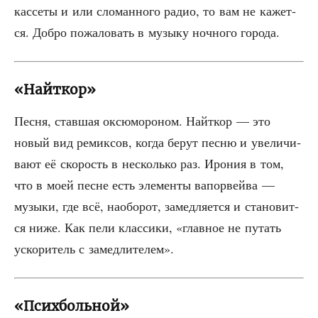
кас­се­ты и или сло­ман­но­го радио, то вам не кажет­
ся. Доб­ро пожа­ло­вать в музы­ку ноч­но­го города.
«Найткор»
Пес­ня, став­шая оксю­мо­ро­ном. Найт­кор — это
новый вид реми­к­сов, когда берут пес­ню и уве­ли­чи­
ва­ют её ско­рость в несколь­ко раз. Иро­ния в том,
что в моей песне есть эле­мен­ты вапо­рвей­ва —
музы­ки, где всё, наобо­рот, замед­ля­ет­ся и ста­но­вит­
ся ниже. Как пели клас­си­ки, «глав­ное не путать
уско­ри­тель с замедлителем».
«Психбольной»