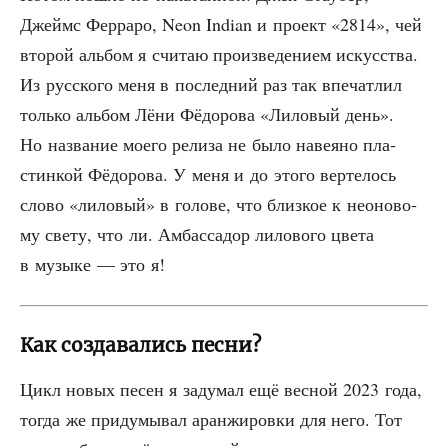
Джеймс Фер­ра­ро, Neon Indian и про­ект «2814», чей
вто­рой аль­бом я счи­таю про­из­ве­де­ни­ем искус­ства.
Из рус­ско­го меня в послед­ний раз так впе­чат­лил
толь­ко аль­бом Лёни Фёдо­ро­ва «Лило­вый день».
Но назва­ние мое­го рели­за не было наве­я­но пла­
стин­кой Фёдо­ро­ва. У меня и до это­го вер­те­лось
сло­во «лило­вый» в голо­ве, что близ­кое к нео­но­во­
му све­ту, что ли. Амбас­са­дор лило­во­го цве­та
в музы­ке — это я!
Как создавались песни?
Цикл новых песен я заду­мал ещё вес­ной 2023 года,
тогда же при­ду­мы­вал аран­жи­ров­ки для него. Тот