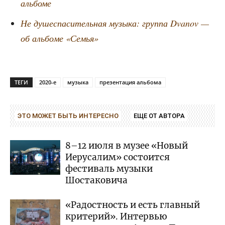
альбоме
Не душе­спа­си­тель­ная музы­ка: груп­па Dvanov —
об аль­бо­ме «Семья»
ТЕГИ
2020-е
музыка
презентация альбома
ЭТО МОЖЕТ БЫТЬ ИНТЕРЕСНО
ЕЩЕ ОТ АВТОРА
8–12 июля в музее «Новый
Иерусалим» состоится
фестиваль музыки
Шостаковича
«Радостность и есть главный
критерий». Интервью