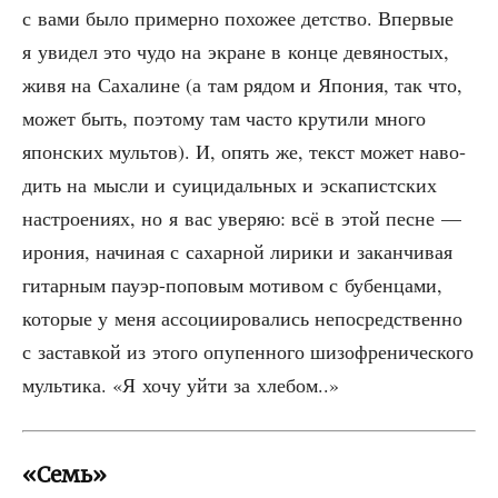
с вами было при­мер­но похо­жее дет­ство. Впер­вые
я уви­дел это чудо на экране в кон­це девя­но­стых,
живя на Саха­лине (а там рядом и Япо­ния, так что,
может быть, поэто­му там часто кру­ти­ли мно­го
япон­ских муль­тов). И, опять же, текст может наво­
дить на мыс­ли и суи­ци­даль­ных и эска­пист­ских
настро­е­ни­ях, но я вас уве­ряю: всё в этой песне —
иро­ния, начи­ная с сахар­ной лири­ки и закан­чи­вая
гитар­ным пау­эр-попо­вым моти­вом с бубен­ца­ми,
кото­рые у меня ассо­ци­и­ро­ва­лись непо­сред­ствен­но
с застав­кой из это­го опу­пен­но­го шизо­фре­ни­че­ско­го
муль­ти­ка. «Я хочу уйти за хлебом..»
«Семь»