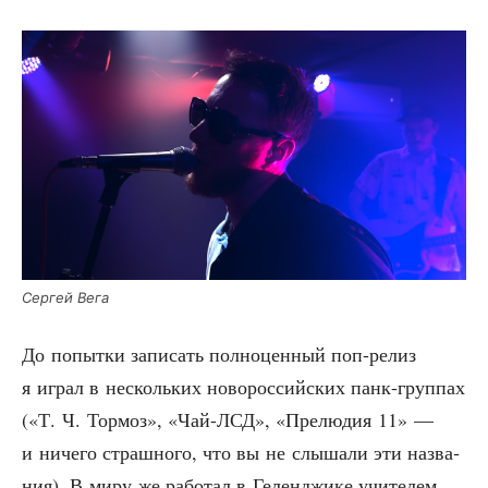
Сер­гей Вега
До попыт­ки запи­сать пол­но­цен­ный поп-релиз
я играл в несколь­ких ново­рос­сий­ских панк-груп­пах
(«Т. Ч. Тор­моз», «Чай-ЛСД», «Пре­лю­дия 11» —
и ниче­го страш­но­го, что вы не слы­ша­ли эти назва­
ния). В миру же рабо­тал в Гелен­джи­ке учи­те­лем