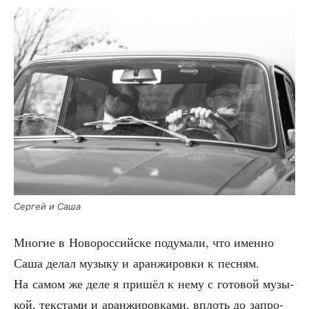
Сер­гей и Саша
Мно­гие в Ново­рос­сий­ске поду­ма­ли, что имен­но
Саша делал музы­ку и аран­жи­ров­ки к пес­ням.
На самом же деле я при­шёл к нему с гото­вой музы­
кой, тек­ста­ми и аран­жи­ров­ка­ми, вплоть до запро­