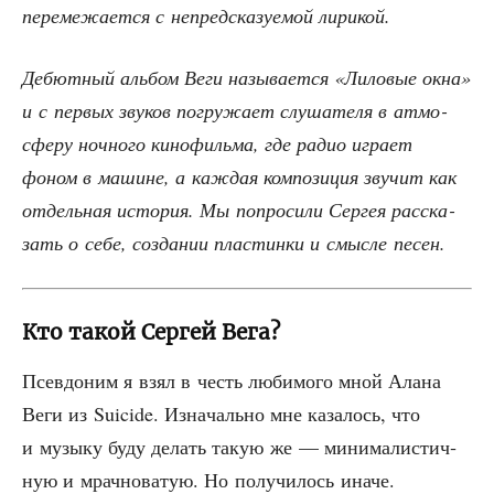
пере­ме­жа­ет­ся с непред­ска­зу­е­мой лирикой.
Дебют­ный аль­бом Веги назы­ва­ет­ся «Лило­вые окна»
и с пер­вых зву­ков погру­жа­ет слу­ша­те­ля в атмо­
сфе­ру ноч­но­го кино­филь­ма, где радио игра­ет
фоном в машине, а каж­дая ком­по­зи­ция зву­чит как
отдель­ная исто­рия. Мы попро­си­ли Сер­гея рас­ска­
зать о себе, созда­нии пла­стин­ки и смыс­ле песен.
Кто такой Сергей Вега?
Псев­до­ним я взял в честь люби­мо­го мной Ала­на
Веги из Suicide. Изна­чаль­но мне каза­лось, что
и музы­ку буду делать такую же — мини­ма­ли­стич­
ную и мрач­но­ва­тую. Но полу­чи­лось иначе.