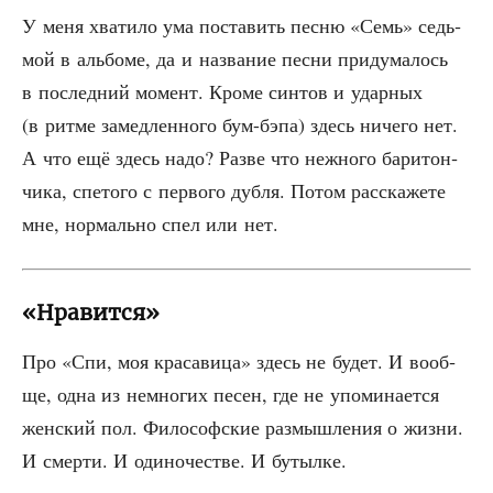
У меня хва­ти­ло ума поста­вить пес­ню «Семь» седь­
мой в аль­бо­ме, да и назва­ние пес­ни при­ду­ма­лось
в послед­ний момент. Кро­ме син­тов и удар­ных
(в рит­ме замед­лен­но­го бум-бэпа) здесь ниче­го нет.
А что ещё здесь надо? Раз­ве что неж­но­го бари­тон­
чи­ка, спе­то­го с пер­во­го дуб­ля. Потом рас­ска­же­те
мне, нор­маль­но спел или нет.
«Нравится»
Про «Спи, моя кра­са­ви­ца» здесь не будет. И вооб­
ще, одна из немно­гих песен, где не упо­ми­на­ет­ся
жен­ский пол. Фило­соф­ские раз­мыш­ле­ния о жиз­ни.
И смер­ти. И оди­но­че­стве. И бутылке.