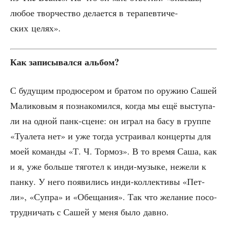
любое твор­че­ство дела­ет­ся в тера­пев­ти­че­
ских целях».
Как запи­сы­вал­ся альбом?
С буду­щим про­дю­се­ром и бра­том по ору­жию Сашей
Мали­ко­вым я позна­ко­мил­ся, когда мы ещё высту­па­
ли на одной панк-сцене: он играл на басу в груп­пе
«Туа­ле­та нет» и уже тогда устра­и­вал кон­цер­ты для
моей коман­ды «Т. Ч. Тор­моз». В то вре­мя Саша, как
и я, уже боль­ше тяго­тел к инди-музы­ке, неже­ли к
пан­ку. У него появи­лись инди-кол­лек­ти­вы «Пет­
ли», «Суп­ра» и «Обе­ща­ния». Так что жела­ние посо­
труд­ни­чать с Сашей у меня было давно.