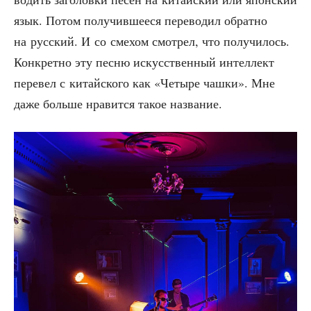
язык. Потом полу­чив­ше­е­ся пере­во­дил обрат­но
на рус­ский. И со сме­хом смот­рел, что полу­чи­лось.
Кон­крет­но эту пес­ню искус­ствен­ный интел­лект
пере­вел с китай­ско­го как «Четы­ре чаш­ки». Мне
даже боль­ше нра­вит­ся такое название.