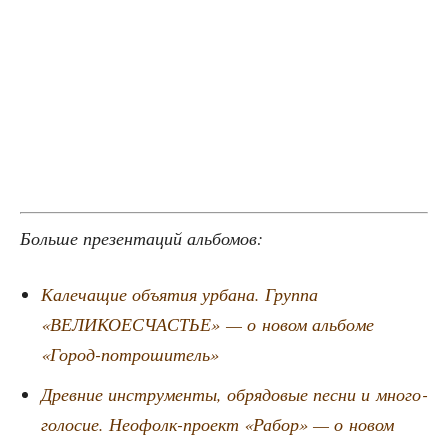
Боль­ше пре­зен­та­ций альбомов:
Кале­ча­щие объ­я­тия урба­на. Груп­па
«ВЕЛИКОЕСЧАСТЬЕ» — о новом аль­бо­ме
«Город-потро­ши­тель»
Древ­ние инстру­мен­ты, обря­до­вые пес­ни и мно­го­
го­ло­сие. Неофолк-про­ект «Рабор» — о новом