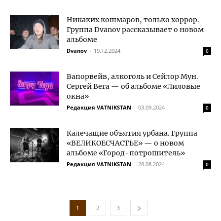
Никаких кошмаров, только хоррор.
Группа Dvanov рассказывает о новом
альбоме
Dvanov
-
19.12.2024
0
Вапорвейв, алкоголь и Сейлор Мун.
Сергей Вега — об альбоме «Лиловые
окна»
Редакция VATNIKSTAN
-
03.09.2024
0
Калечащие объятия урбана. Группа
«ВЕЛИКОЕСЧАСТЬЕ» — о новом
альбоме «Город-потрошитель»
Редакция VATNIKSTAN
-
28.08.2024
0
1
2
3