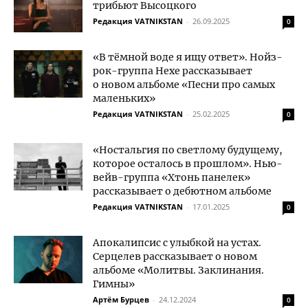
трибьют Высоцкого
Редакция VATNIKSTAN
-
26.09.2025
0
«В тёмной воде я ищу ответ». Нойз-
рок-группа Hexe рассказывает
о новом альбоме «Песни про самых
маленьких»
Редакция VATNIKSTAN
-
25.02.2025
0
«Ностальгия по светлому будущему,
которое осталось в прошлом». Нью-
вейв-группа «Хтонь панелек»
рассказывает о дебютном альбоме
Редакция VATNIKSTAN
-
17.01.2025
0
Апокалипсис с улыбкой на устах.
Серцелев рассказывает о новом
альбоме «Молитвы. Заклинания.
Гимны»
Артём Бурцев
-
24.12.2024
0