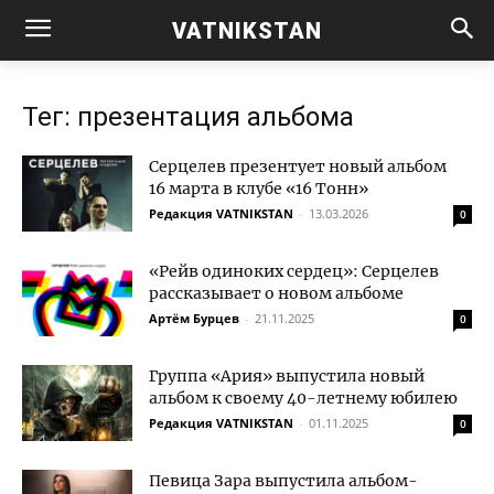
VATNIKSTAN
Тег: презентация альбома
Серцелев презентует новый альбом
16 марта в клубе «16 Тонн»
Редакция VATNIKSTAN
-
13.03.2026
0
«Рейв одиноких сердец»: Серцелев
рассказывает о новом альбоме
Артём Бурцев
-
21.11.2025
0
Группа «Ария» выпустила новый
альбом к своему 40-летнему юбилею
Редакция VATNIKSTAN
-
01.11.2025
0
Певица Зара выпустила альбом-