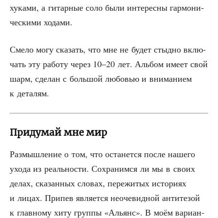
хука­ми, а гитар­ные соло были инте­рес­ны гар­мо­ни­
че­ски­ми ходами.
Сме­ло могу ска­зать, что мне не будет стыд­но вклю­
чать эту рабо­ту через 10–20 лет. Аль­бом име­ет свой
шарм, сде­лан с боль­шой любо­вью и вни­ма­ни­ем
к деталям.
Придумай мне мир
Раз­мыш­ле­ние о том, что оста­нет­ся после наше­го
ухо­да из реаль­но­сти. Сохра­ним­ся ли мы в сво­их
делах, ска­зан­ных сло­вах, пере­жи­тых исто­ри­ях
и лицах. При­пев явля­ет­ся неоче­вид­ной анти­те­зой
к глав­но­му хиту груп­пы «Аль­янс». В моём вари­ан­