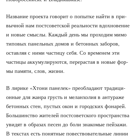
Назва­ние про­ек­та гово­рит о попыт­ке най­ти в при­
выч­ной нам пост­со­вет­ской реаль­но­сти вдох­но­ве­ние
и новые смыс­лы. Каж­дый день мы про­хо­дим мимо
типо­вых панель­ных домов и бетон­ных забо­ров,
остав­ляя с ними части­цу себя. Со вре­ме­нем эти
части­цы акку­му­ли­ру­ют­ся, пере­рас­тая в новые фор­
мы памя­ти, слов, жизни.
В лири­ке «Хто­ни пане­лек» пре­об­ла­да­ют тра­ди­ци­
он­ные для жан­ра грусть и мелан­хо­лия в анту­ра­же
бетон­ных стен, пустых окон и город­ских фона­рей.
Боль­шин­ство жите­лей пост­со­вет­ско­го про­стран­ства
уви­дят в обра­зах песен до боли зна­ко­мые пей­за­жи.
В текстах есть понят­ные повест­во­ва­тель­ные линии