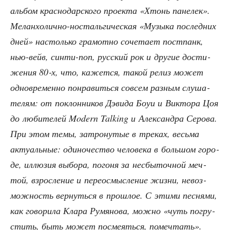
аль­бом крас­но­дар­ско­го про­ек­та «Хтонь пане­лек».
Мелан­хо­лич­но-носталь­ги­че­ская «Музы­ка послед­них
дней» настоль­ко гра­мот­но соче­та­ет пост­панк,
нью-вейв, син­ти-поп, рус­ский рок и дру­гие дости­
же­ния 80‑х, что, кажет­ся, такой релиз может
одно­вре­мен­но понра­вить­ся совсем раз­ным слу­ша­
те­лям: от поклон­ни­ков Дэви­да Боуи и Вик­то­ра Цоя
до люби­те­лей Modern Talking и Алек­сандра Серо­ва.
При этом темы, затро­ну­тые в тре­ках, весь­ма
акту­аль­ные: оди­но­че­ство чело­ве­ка в боль­шом горо­
де, иллю­зия выбо­ра, пого­ня за несбы­точ­ной меч­
той, взрос­ле­ние и пере­осмыс­ле­ние жиз­ни, невоз­
мож­ность вер­нуть­ся в про­шлое. С эти­ми пес­ня­ми,
как гово­ри­ла Кла­ра Румя­но­ва, мож­но «чуть погру­
стить, быть может посме­ять­ся, помечтать».