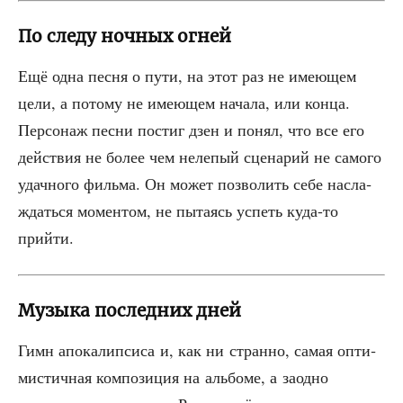
По следу ночных огней
Ещё одна пес­ня о пути, на этот раз не име­ю­щем
цели, а пото­му не име­ю­щем нача­ла, или кон­ца.
Пер­со­наж пес­ни постиг дзен и понял, что все его
дей­ствия не более чем неле­пый сце­на­рий не само­го
удач­но­го филь­ма. Он может поз­во­лить себе насла­
ждать­ся момен­том, не пыта­ясь успеть куда-то
прийти.
Музыка последних дней
Гимн апо­ка­лип­си­са и, как ни стран­но, самая опти­
ми­стич­ная ком­по­зи­ция на аль­бо­ме, а заод­но