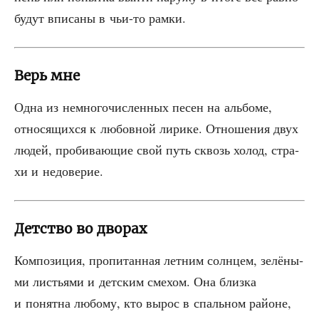
будут впи­са­ны в чьи-то рамки.
Верь мне
Одна из немно­го­чис­лен­ных песен на аль­бо­ме,
отно­ся­щих­ся к любов­ной лири­ке. Отно­ше­ния двух
людей, про­би­ва­ю­щие свой путь сквозь холод, стра­
хи и недоверие.
Детство во дворах
Ком­по­зи­ция, про­пи­тан­ная лет­ним солн­цем, зелё­ны­
ми листья­ми и дет­ским сме­хом. Она близ­ка
и понят­на любо­му, кто вырос в спаль­ном рай­оне,