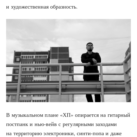
и худо­же­ствен­ная образность.
В музы­каль­ном плане «ХП» опи­ра­ет­ся на гитар­ный
пост­панк и нью-вейв с регу­ляр­ны­ми захо­да­ми
на тер­ри­то­рию элек­тро­ни­ки, син­ти-попа и даже