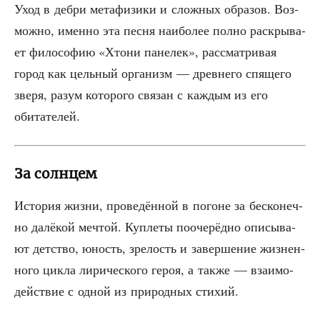
Уход в дебри мета­фи­зи­ки и слож­ных обра­зов. Воз­
мож­но, имен­но эта пес­ня наи­бо­лее пол­но рас­кры­ва­
ет фило­со­фию «Хто­ни пане­лек», рас­смат­ри­вая
город как цель­ный орга­низм — древ­не­го спя­ще­го
зве­ря, разум кото­ро­го свя­зан с каж­дым из его
обитателей.
За солнцем
Исто­рия жиз­ни, про­ве­дён­ной в погоне за бес­ко­неч­
но далё­кой меч­той. Куп­ле­ты пооче­рёд­но опи­сы­ва­
ют дет­ство, юность, зре­лость и завер­ше­ние жиз­нен­
но­го цик­ла лири­че­ско­го героя, а так­же — вза­и­мо­
дей­ствие с одной из при­род­ных стихий.