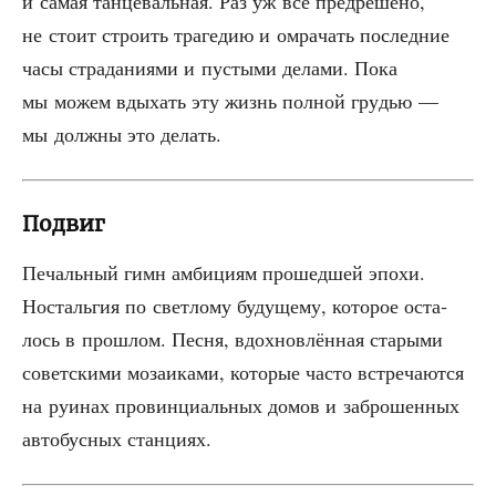
и самая тан­це­валь­ная. Раз уж всё пред­ре­ше­но,
не сто­ит стро­ить тра­ге­дию и омра­чать послед­ние
часы стра­да­ни­я­ми и пусты­ми дела­ми. Пока
мы можем вды­хать эту жизнь пол­ной гру­дью —
мы долж­ны это делать.
Подвиг
Печаль­ный гимн амби­ци­ям про­шед­шей эпо­хи.
Носталь­гия по свет­ло­му буду­ще­му, кото­рое оста­
лось в про­шлом. Пес­ня, вдох­нов­лён­ная ста­ры­ми
совет­ски­ми моза­и­ка­ми, кото­рые часто встре­ча­ют­ся
на руи­нах про­вин­ци­аль­ных домов и забро­шен­ных
авто­бус­ных станциях.