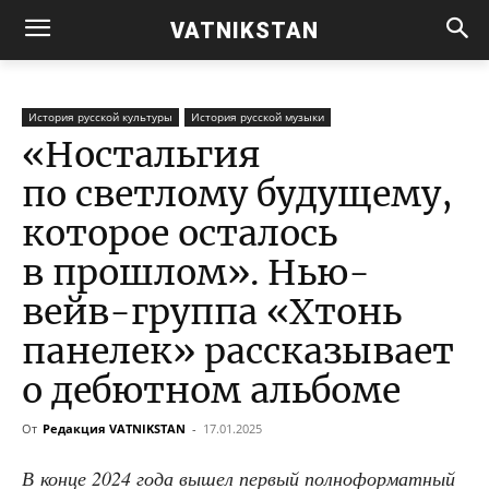
VATNIKSTAN
История русской культуры
История русской музыки
«Ностальгия
по светлому будущему,
которое осталось
в прошлом». Нью-
вейв-группа «Хтонь
панелек» рассказывает
о дебютном альбоме
От
Редакция VATNIKSTAN
-
17.01.2025
В кон­це 2024 года вышел пер­вый пол­но­фор­мат­ный