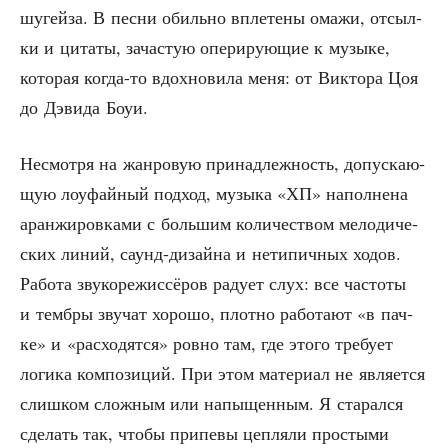
шугей­за. В пес­ни обиль­но впле­те­ны ома­жи, отсыл­
ки и цита­ты, зача­стую опе­ри­ру­ю­щие к музы­ке,
кото­рая когда-то вдох­но­ви­ла меня: от Вик­то­ра Цоя
до Дэви­да Боуи.
Несмот­ря на жан­ро­вую при­над­леж­ность, допус­ка­ю­
щую лоуфай­ный под­ход, музы­ка «ХП» напол­не­на
аран­жи­ров­ка­ми с боль­шим коли­че­ством мело­ди­че­
ских линий, саунд-дизай­на и нети­пич­ных ходов.
Рабо­та зву­ко­ре­жис­сё­ров раду­ет слух: все часто­ты
и темб­ры зву­чат хоро­шо, плот­но рабо­та­ют «в пач­
ке» и «рас­хо­дят­ся» ров­но там, где это­го тре­бу­ет
логи­ка ком­по­зи­ций. При этом мате­ри­ал не явля­ет­ся
слиш­ком слож­ным или напы­щен­ным. Я ста­рал­ся
сде­лать так, что­бы при­пе­вы цеп­ля­ли про­сты­ми