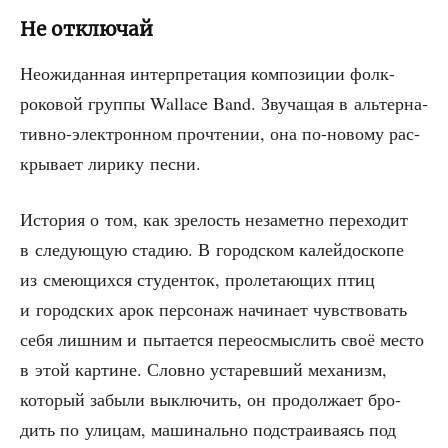
Не отключай
Неожи­дан­ная интер­пре­та­ция ком­по­зи­ции фолк-
роко­вой груп­пы Wallace Band. Зву­ча­щая в аль­тер­на­
тив­но-элек­трон­ном про­чте­нии, она по-ново­му рас­
кры­ва­ет лири­ку песни.
Исто­рия о том, как зре­лость неза­мет­но пере­хо­дит
в сле­ду­ю­щую ста­дию. В город­ском калей­до­ско­пе
из сме­ю­щих­ся сту­ден­ток, про­ле­та­ю­щих птиц
и город­ских арок пер­со­наж начи­на­ет чув­ство­вать
себя лиш­ним и пыта­ет­ся пере­осмыс­лить своё место
в этой кар­тине. Слов­но уста­рев­ший меха­низм,
кото­рый забы­ли выклю­чить, он про­дол­жа­ет бро­
дить по ули­цам, маши­наль­но под­стра­и­ва­ясь под