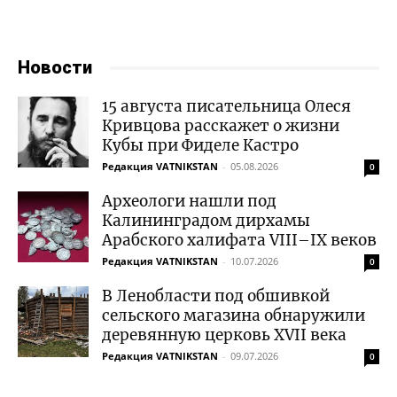
Новости
15 августа писательница Олеся
Кривцова расскажет о жизни
Кубы при Фиделе Кастро
Редакция VATNIKSTAN
-
05.08.2026
0
Археологи нашли под
Калининградом дирхамы
Арабского халифата VIII–IX веков
Редакция VATNIKSTAN
-
10.07.2026
0
В Ленобласти под обшивкой
сельского магазина обнаружили
деревянную церковь XVII века
Редакция VATNIKSTAN
-
09.07.2026
0