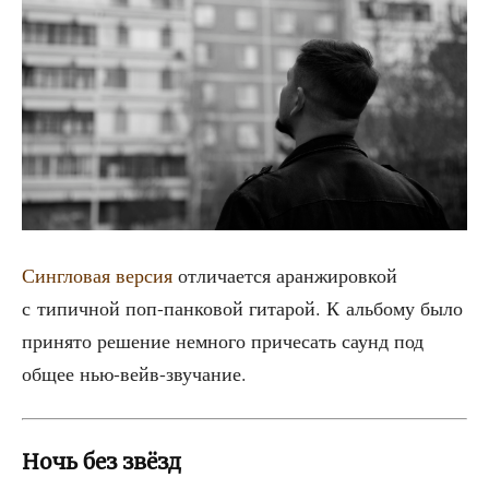
Сингло­вая вер­сия
отли­ча­ет­ся аран­жи­ров­кой
с типич­ной поп-пан­ко­вой гита­рой. К аль­бо­му было
при­ня­то реше­ние немно­го при­че­сать саунд под
общее нью-вейв-звучание.
Ночь без звёзд