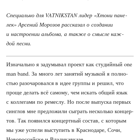
Спе­ци­аль­но для VATNIKSTAN лидер «Хто­ни пане­
лек» Арсе­ний Моро­зов рас­ска­зал о созда­нии
и настро­е­нии аль­бо­ма, а так­же о смыс­ле каж­
дой песни.
Изна­чаль­но я заду­мы­вал про­ект как сту­дий­ный one
man band. За мно­го лет заня­тий музы­кой я пол­но­
стью разо­ча­ро­вал­ся в идее груп­пы и решил, что
про­ще делать всё само­му, чем искать общий язык
с кол­ле­га­ми по реме­с­лу. Но после выпус­ка пер­вых
синглов мне пред­ло­жи­ли сыг­рать несколь­ко кон­цер­
тов. Так появил­ся кон­церт­ный состав, с кото­рым
мы уже успе­ли высту­пить в Крас­но­да­ре, Сочи,
Ново­рос­сий­ске и Владикавказе.