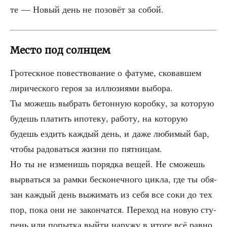
те — Новый день не позо­вёт за собой.
Место под солнцем
Гро­теск­ное повест­во­ва­ние о фату­ме, ско­вав­шем
лири­че­ско­го героя за иллю­зи­я­ми выбо­ра.
Ты можешь выбрать бетон­ную короб­ку, за кото­рую
будешь пла­тить ипо­те­ку, рабо­ту, на кото­рую
будешь ездить каж­дый день, и даже люби­мый бар,
что­бы радо­вать­ся жиз­ни по пят­ни­цам.
Но ты не изме­нишь поряд­ка вещей. Не смо­жешь
вырвать­ся за рам­ки бес­ко­неч­но­го цик­ла, где ты обя­
зан каж­дый день выжи­мать из себя все соки до тех
пор, пока они не закон­чат­ся. Пере­ход на новую сту­
пень или попыт­ка вый­ти нару­жу в ито­ге всё рав­но