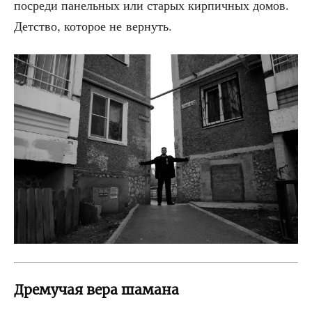
посре­ди панель­ных или ста­рых кир­пич­ных домов.
Дет­ство, кото­рое не вернуть.
Дремучая вера шамана