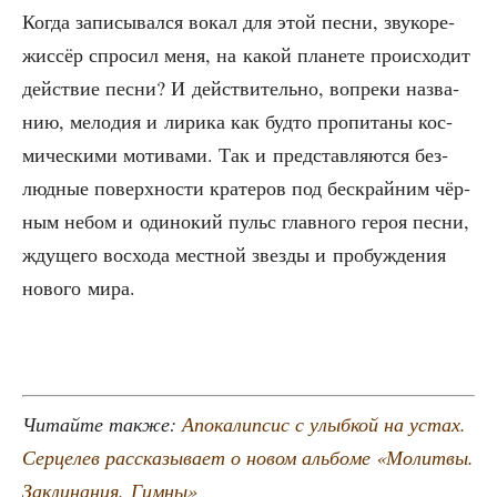
Когда запи­сы­вал­ся вокал для этой пес­ни, зву­ко­ре­
жис­сёр спро­сил меня, на какой пла­не­те про­ис­хо­дит
дей­ствие пес­ни? И дей­стви­тель­но, вопре­ки назва­
нию, мело­дия и лири­ка как буд­то про­пи­та­ны кос­
ми­че­ски­ми моти­ва­ми. Так и пред­став­ля­ют­ся без­
люд­ные поверх­но­сти кра­те­ров под бес­край­ним чёр­
ным небом и оди­но­кий пульс глав­но­го героя пес­ни,
жду­ще­го вос­хо­да мест­ной звез­ды и про­буж­де­ния
ново­го мира.
Читай­те так­же:
Апо­ка­лип­сис с улыб­кой на устах.
Сер­це­лев рас­ска­зы­ва­ет о новом аль­бо­ме «Молит­вы.
Закли­на­ния. Гимны»