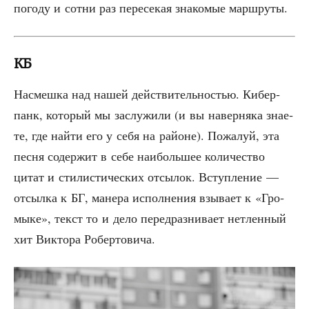
пого­ду и сот­ни раз пере­се­кая зна­ко­мые маршруты.
КБ
Насмеш­ка над нашей дей­стви­тель­но­стью. Кибер­
панк, кото­рый мы заслу­жи­ли (и вы навер­ня­ка зна­е­
те, где най­ти его у себя на рай­оне). Пожа­луй, эта
пес­ня содер­жит в себе наи­боль­шее коли­че­ство
цитат и сти­ли­сти­че­ских отсы­лок. Вступ­ле­ние —
отсыл­ка к БГ, мане­ра испол­не­ния взы­ва­ет к «Гро­
мы­ке», текст то и дело пере­драз­ни­ва­ет нетлен­ный
хит Вик­то­ра Робертовича.