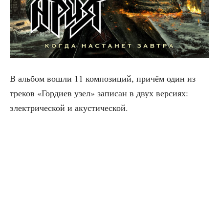
В аль­бом вошли 11 ком­по­зи­ций, при­чём один из
тре­ков «Гор­ди­ев узел» запи­сан в двух вер­си­ях:
элек­три­че­ской и акустической.