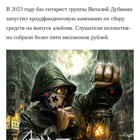
В 2023 году бас-гита­рист груп­пы Вита­лий Дуби­нин
запу­стил кра­уд­фандин­го­вую кам­па­нию по сбо­ру
средств на выпуск аль­бо­ма. Слу­ша­те­ли кол­лек­тив­
но собра­ли более пяти мил­ли­о­нов рублей.