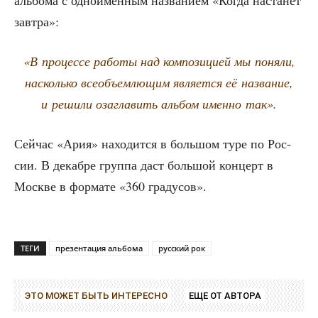
аль­бо­ма с одно­имён­ным назва­ни­ем «Когда наста­нет
завтра»:
«В про­цес­се рабо­ты над ком­по­зи­ци­ей мы поня­ли,
насколь­ко все­объ­ем­лю­щим явля­ет­ся её назва­ние,
и реши­ли оза­гла­вить аль­бом имен­но так».
Сей­час «Ария» нахо­дит­ся в боль­шом туре по Рос­
сии. В декаб­ре груп­па даст боль­шой кон­церт в
Москве в фор­ма­те «360 градусов».
ТЕГИ
презентация альбома
русский рок
ЭТО МОЖЕТ БЫТЬ ИНТЕРЕСНО
ЕЩЕ ОТ АВТОРА