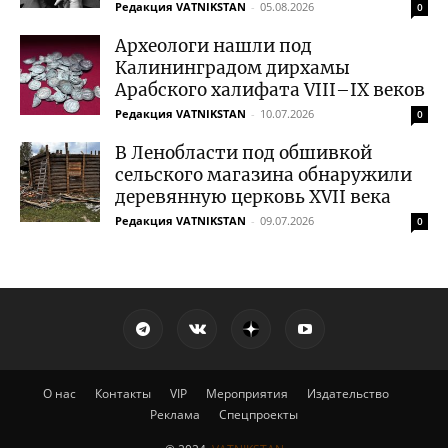
Редакция VATNIKSTAN
-
05.08.2026
0
Археологи нашли под
Калининградом дирхамы
Арабского халифата VIII–IX веков
Редакция VATNIKSTAN
-
10.07.2026
0
В Ленобласти под обшивкой
сельского магазина обнаружили
деревянную церковь XVII века
Редакция VATNIKSTAN
-
09.07.2026
0
О нас
Контакты
VIP
Мероприятия
Издательство
Реклама
Спецпроекты