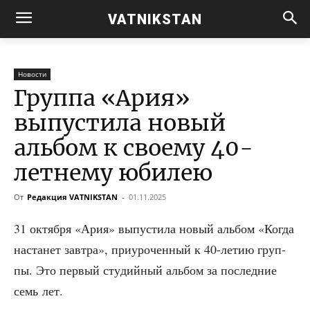
VATNIKSTAN
Новости
Группа «Ария»
выпустила новый
альбом к своему 40-
летнему юбилею
От
Редакция VATNIKSTAN
-
01.11.2025
31 октяб­ря «Ария» выпу­сти­ла новый аль­бом «Когда
наста­нет зав­тра», при­уро­чен­ный к 40-летию груп­
пы. Это пер­вый сту­дий­ный аль­бом за послед­ние
семь лет.