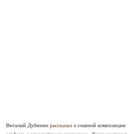
Вита­лий Дуби­нин
рас­ска­зал
о глав­ной ком­по­зи­ции