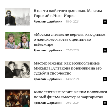
В пасти «жёлтого дьявола». Максим
Горький в Нью-Йорке
Ярослав Щербинин
-
18.04.2024
0
«Москва слезам не верит»: как фильм
о женском счастье оценили во
всём мире
Ярослав Щербинин
-
07.03.2024
0
Мастер и жёны: как возлюбленные
Михаила Булгакова повлияли на его
судьбу и творчество
Ярослав Щербинин
-
14.02.2024
0
Киноленты не горят: каким получился
новый фильм «Мастер и Маргарита»
Ярослав Щербинин
-
29.01.2024
0