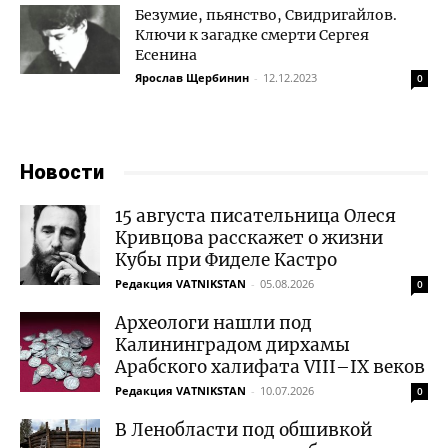
Безумие, пьянство, Свидригайлов.
Ключи к загадке смерти Сергея
Есенина
Ярослав Щербинин
-
12.12.2023
0
Новости
15 августа писательница Олеся
Кривцова расскажет о жизни
Кубы при Фиделе Кастро
Редакция VATNIKSTAN
-
05.08.2026
0
Археологи нашли под
Калининградом дирхамы
Арабского халифата VIII–IX веков
Редакция VATNIKSTAN
-
10.07.2026
0
В Ленобласти под обшивкой