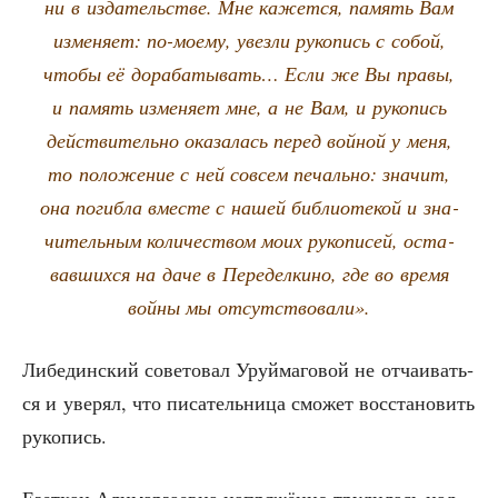
ни в изда­тель­стве. Мне кажет­ся, память Вам
изме­ня­ет: по-мое­му, увез­ли руко­пись с собой,
что­бы её дора­ба­ты­вать… Если же Вы пра­вы,
и память изме­ня­ет мне, а не Вам, и руко­пись
действительно ока­за­лась перед войной у меня,
то поло­же­ние с ней совсем печаль­но: зна­чит,
она погиб­ла вме­сте с нашей биб­лио­те­кой и зна­
чи­тель­ным коли­че­ством моих руко­пи­сей, оста­
вав­ших­ся на даче в Пере­дел­ки­но, где во вре­мя
войны мы отсутствовали».
Либе­дин­ский сове­то­вал Уруй­ма­го­вой не отча­и­вать­
ся и уве­рял, что писа­тель­ни­ца смо­жет вос­ста­но­вить
рукопись.
Езет­хан Али­мар­за­ев­на напря­жён­но тру­ди­лась над