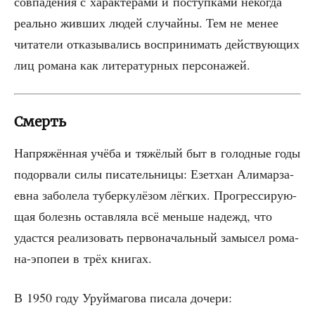
сов­па­де­ния с харак­те­ра­ми и поступ­ка­ми неко­гда
реаль­но жив­ших людей слу­чай­ны. Тем не менее
чита­те­ли отка­зы­ва­лись вос­при­ни­мать дей­ству­ю­щих
лиц рома­на как лите­ра­тур­ных персонажей.
Смерть
Напря­жён­ная учё­ба и тяжё­лый быт в голод­ные годы
подо­рва­ли силы писа­тель­ни­цы: Езет­хан Али­мар­за­
ев­на забо­ле­ла тубер­ку­лё­зом лёг­ких. Про­грес­си­ру­ю­
щая болезнь остав­ля­ла всё мень­ше надежд, что
удаст­ся реа­ли­зо­вать пер­во­на­чаль­ный замы­сел рома­
на-эпо­пеи в трёх книгах.
В 1950 году Уруй­ма­го­ва писа­ла дочери: