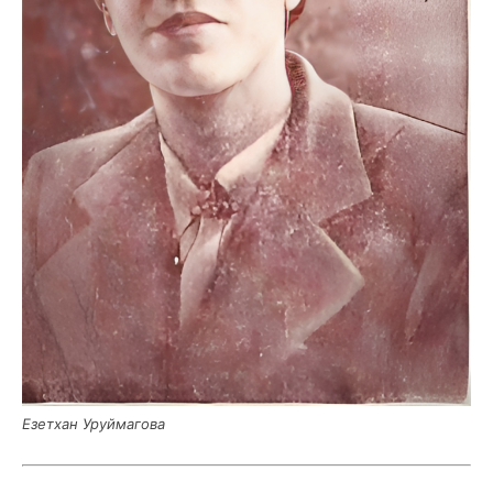
Езет­хан Уруймагова