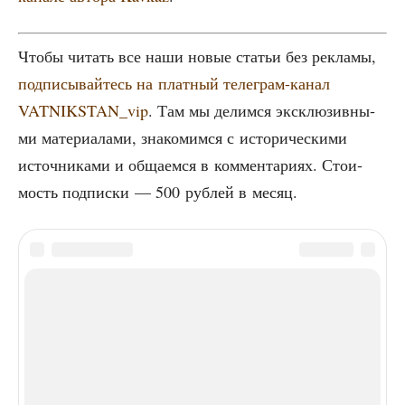
Что­бы читать все наши новые ста­тьи без рекла­мы,
под­пи­сы­вай­тесь на плат­ный теле­грам-канал
VATNIKSTAN_vip
. Там мы делим­ся экс­клю­зив­ны­
ми мате­ри­а­ла­ми, зна­ко­мим­ся с исто­ри­че­ски­ми
источ­ни­ка­ми и обща­ем­ся в ком­мен­та­ри­ях. Сто­и­
мость под­пис­ки — 500 руб­лей в месяц.
ТЕГИ
1930-е
1940-е
Езетхан Уруймагова
литература
Осетия
ЭТО МОЖЕТ БЫТЬ ИНТЕРЕСНО
ЕЩЕ ОТ АВТОРА