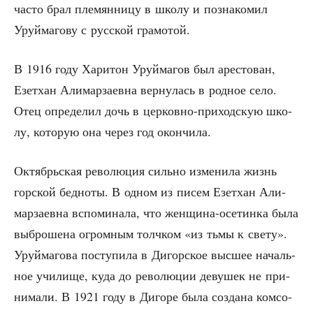
часто брал пле­мян­ни­цу в шко­лу и позна­ко­мил
Уруй­ма­го­ву с рус­ской грамотой.
В 1916 году Хари­тон Уруй­ма­гов был аре­сто­ван,
Езет­хан Али­мар­за­ев­на вер­ну­лась в род­ное село.
Отец опре­де­лил дочь в цер­ков­но-при­ход­скую шко­
лу, кото­рую она через год окончила.
Октябрь­ская рево­лю­ция силь­но изме­ни­ла жизнь
гор­ской бед­но­ты. В одном из писем Езет­хан Али­
мар­за­ев­на вспо­ми­на­ла, что жен­щи­на-осе­тин­ка была
выбро­ше­на огром­ным толч­ком «из тьмы к све­ту».
Уруй­ма­го­ва посту­пи­ла в Дигор­ское выс­шее началь­
ное учи­ли­ще, куда до рево­лю­ции деву­шек не при­
ни­ма­ли. В 1921 году в Диго­ре была созда­на ком­со­