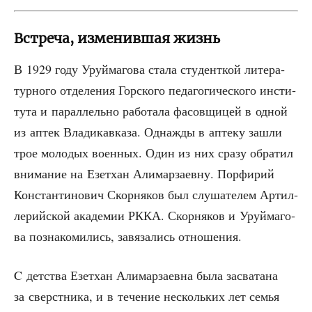
Встреча, изменившая жизнь
В 1929 году Уруй­ма­го­ва ста­ла сту­дент­кой лите­ра­
тур­но­го отде­ле­ния Гор­ско­го педа­го­ги­че­ско­го инсти­
ту­та и парал­лель­но рабо­та­ла фасов­щи­цей в одной
из аптек Вла­ди­кав­ка­за. Одна­жды в апте­ку зашли
трое моло­дых воен­ных. Один из них сра­зу обра­тил
вни­ма­ние на Езет­хан Али­мар­за­ев­ну. Пор­фи­рий
Кон­стан­ти­но­вич Скор­ня­ков был слу­ша­те­лем Артил­
ле­рий­ской ака­де­мии РККА. Скор­ня­ков и Уруй­ма­го­
ва позна­ко­ми­лись, завя­за­лись отношения.
C дет­ства Езет­хан Али­мар­за­ев­на была засва­та­на
за сверст­ни­ка, и в тече­ние несколь­ких лет семья