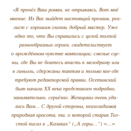
«Я про­чёл Ваш роман, не отры­ва­ясь. Вот моё
мне­ние. Из Вас вый­дет насто­я­щий про­за­ик, реа­
лист с хоро­шим гла­зом, доб­рый мастер. Уже
одно то, что Вы спра­ви­лись с целой тол­пой
раз­но­об­раз­ных геро­ев, сви­де­тель­ству­ет
о врож­дён­ном чув­стве ком­по­зи­ции; сме­лые сце­
ны, где Вы не бои­тесь впасть в мело­дра­му или
в гиньоль, сдер­жа­ны так­том и толь­ко кое-где
тре­бу­ют редак­тор­ской прав­ки. Осе­тин­ский
быт нача­ла XХ века пред­став­лен подроб­но,
зани­ма­тель­но, серьёз­но. Жен­щи­ны очень уда­
лись Вам… С дру­гой сто­ро­ны, неиз­гла­ди­мая
при­род­ная кра­со­та, та, о кото­рой ста­рик Тол­
стой писал в „Каза­ках“ („А горы…“) <…>