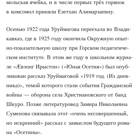
моль­ская ячей­ка, и в чис­ле пер­вых трёх горя­нок
в ком­со­мол при­ня­ли Езет­хан Алимарзаевну.
Осе­нью 1922 года Уруй­ма­го­ва пере­еха­ла во Вла­ди­
кав­каз, где в 1925 году окон­чи­ла Окруж­ную опыт­
но-пока­за­тель­ную шко­лу при Гор­ском педа­го­ги­че­
ском инсти­ту­те. В этом же году в школь­ном жур­на­
ле «Æвзонг Иры­стон» («Юная Осе­тия») был опуб­
ли­ко­ван рас­сказ Уруй­ма­го­вой «1919 год. (Из днев­
ни­ка)», темой кото­ро­го ста­ли собы­тия Граж­дан­ской
вой­ны — обо­ро­на села Хри­сти­а­нов­ско­го от банд
Шку­ро. Поз­же лите­ра­ту­ро­вед Зами­ра Нико­ла­ев­на
Суме­но­ва свя­зы­ва­ла этот «очень несо­вер­шен­ный,
но искрен­ний» рас­сказ с замыс­лом буду­ще­го рома­
на «Осе­ти­ны».