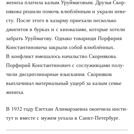
жени­ха пла­ти­ла калым Уруй­ма­го­вым. Дру­зья Скор­
ня­ко­ва реши­ли помочь влюб­лён­ным и укра­ли неве­
сту. После это­го в казар­му при­е­ха­ли несколь­ко
джи­ги­тов в бур­ках и с кин­жа­ла­ми, кото­рые хоте­ли
забрать Уруй­ма­го­ву. Одна­ко това­ри­щи Пор­фи­рия
Кон­стан­ти­но­ви­ча закры­ли собой влюб­лён­ных.
В кон­фликт вме­ша­лось началь­ство Скор­ня­ко­ва.
Пор­фи­рий Кон­стан­ти­но­вич с сослу­жив­ца­ми полу­
чи­ли дис­ци­пли­нар­ные взыс­ка­ния. Скор­ня­ков
выпла­чи­вал мате­ри­аль­ный ущерб за калым семье
жениха.
В 1932 году Езет­хан Али­мар­за­ев­на окон­чи­ла инсти­
тут и вме­сте с мужем уеха­ла в Санкт-Петербург.