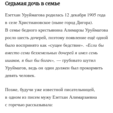
Седьмая дочь в семье
Езет­хан Уруй­ма­го­ва роди­лась 12 декаб­ря 1905 года
в селе Хри­сти­а­нов­ское (ныне город Диго­ра).
В семье бед­но­го кре­стья­ни­на Али­мар­зы Уруй­ма­го­ва
рос­ло шесть доче­рей, поэто­му появ­ле­ние ещё одной
было вос­при­ня­то как «сущее бед­ствие».
«Если бы
вме­сто семи без­зе­мель­ных доче­рей я имел семь
иша­ков, я был бы богач»,
— гру­бо­ва­то шутил
Уруй­ма­гов, ведь он один дол­жен был про­кор­мить
девять человек.
Поз­же, будучи уже извест­ной писа­тель­ни­цей,
в одном из писем мужу Езет­хан Али­мар­за­ев­на
с горе­чью рассказывала: