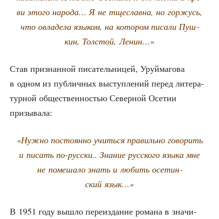
ви это­го наро­да… Я не тще­слав­на, но гор­жусь,
что овла­де­ла язы­ком, на кото­ром писа­ли Пуш­
кин, Тол­стой, Ленин…»
Став при­знан­ной писа­тель­ни­цей, Уруй­ма­го­ва
в одном из пуб­лич­ных выступ­ле­ний перед лите­ра­
тур­ной обще­ствен­но­стью Север­ной Осе­тии
призывала:
«Нуж­но посто­ян­но учить­ся пра­виль­но гово­рить
и писать по-рус­ски.. Зна­ние рус­ско­го язы­ка мне
не поме­ша­ло знать и любить осе­тин­
ский язык…»
В 1951 году вышло пере­из­да­ние рома­на в зна­чи­