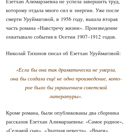
Езет­хан Али­мар­за­ев­на не успе­ла завер­шить труд,
кото­ро­му отда­ла мно­го сил и энер­гии. Уже после
смер­ти Уруй­ма­го­вой, в 1956 году, вышла вто­рая
часть рома­на «Навстре­чу жиз­ни». Про­из­ве­де­ние
охва­ты­ва­ло собы­тия в Осе­тии 1907–1912 годов.
Нико­лай Тихо­нов писал об Езет­хан Уруймаговой:
«Если бы она так дра­ма­ти­че­ски не умер­ла,
она бы созда­ла ещё не одно про­из­ве­де­ние, кото­
рое было бы укра­ше­ни­ем совет­ской
литературы».
Кро­ме рома­на, были опуб­ли­ко­ва­ны два сбор­ни­ка
рас­ска­зов Езет­хан Али­мар­за­ев­ны: «Самое род­ное»,
«Седь­мой сын», «Знат­ная неве­ста», «Вра­ги»,