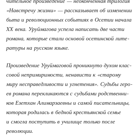
чи­тель­ное про­из­ве­де­ние — неокон­чен­ная три­ло­гия
«Навстре­чу жиз­ни» — рас­ска­зы­ва­ет об изме­не­нии
быта и рево­лю­ци­он­ных собы­ти­ях в Осе­тии нача­ла
XX века. Уруй­ма­го­ва успе­ла напи­сать две части
рома­на, кото­рые ста­ли осно­вой осе­тин­ской лите­
ра­ту­ры на рус­ском языке.
Про­из­ве­де­ние Уруй­ма­го­вой про­ник­ну­то духом клас­
со­вой непри­ми­ри­мо­сти, нена­ви­сти к «ста­ро­му
миру неспра­вед­ли­во­сти и угне­те­ния». Судь­бы геро­
ев рома­на пере­кли­ка­ют­ся с судь­ба­ми род­ствен­ни­
ков Езет­хан Али­мар­за­ев­ны и самой писа­тель­ни­цы,
кото­рая роди­лась в бед­ной кре­стьян­ской семье
и смог­ла посту­пить в учи­ли­ще толь­ко после
революции.