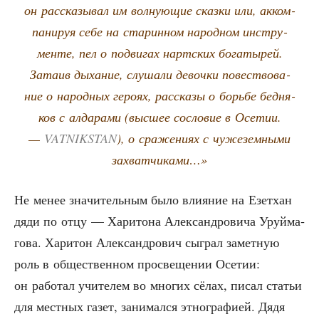
он рас­ска­зы­вал им вол­ну­ю­щие сказ­ки или, акком­
па­ни­руя себе на ста­рин­ном народ­ном инстру­
мен­те, пел о подви­гах нарт­ских бога­ты­рей.
Зата­ив дыха­ние, слу­ша­ли девоч­ки повест­во­ва­
ние о народ­ных геро­ях, рас­ска­зы о борь­бе бед­ня­
ков с алда­ра­ми (выс­шее сосло­вие в Осе­тии.
—
VATNIKSTAN
), о сра­же­ни­ях с чуже­зем­ны­ми
захватчиками…»
Не менее зна­чи­тель­ным было вли­я­ние на Езет­хан
дяди по отцу — Хари­то­на Алек­сан­дро­ви­ча Уруй­ма­
го­ва. Хари­тон Алек­сан­дро­вич сыг­рал замет­ную
роль в обще­ствен­ном про­све­ще­нии Осе­тии:
он рабо­тал учи­те­лем во мно­гих сёлах, писал ста­тьи
для мест­ных газет, зани­мал­ся этно­гра­фи­ей. Дядя