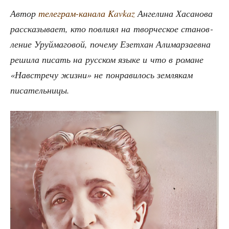
Автор
теле­грам-кана­ла Kavkaz
Анге­ли­на Хаса­но­ва
рас­ска­зы­ва­ет, кто повли­ял на твор­че­ское ста­нов­
ле­ние Уруй­ма­го­вой, поче­му Езет­хан Али­мар­за­ев­на
реши­ла писать на рус­ском язы­ке и что в романе
«Навстре­чу жиз­ни» не понра­ви­лось зем­ля­кам
писательницы.