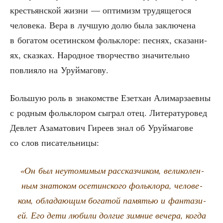
кре­стьян­ской жиз­ни — опти­мизм тру­дя­ще­го­ся
чело­ве­ка. Вера в луч­шую долю была заклю­че­на
в бога­том осе­тин­ском фольк­ло­ре: пес­нях, ска­за­ни­
ях, сказ­ках. Народ­ное твор­че­ство зна­чи­тель­но
повли­я­ло на Уруймагову.
Боль­шую роль в зна­ком­стве Езет­хан Али­мар­за­ев­ны
с род­ным фольк­ло­ром сыг­рал отец. Лите­ра­ту­ро­вед
Девлет Аза­ма­то­вич Гире­ев знал об Уруй­ма­го­ве
со слов писательницы:
«Он был неуто­ми­мым рас­сказ­чи­ком, вели­ко­лен­
ным зна­то­ком осе­тин­ско­го фольк­ло­ра, чело­ве­
ком, обла­да­ю­щим бога­той памя­тью и фан­та­зи­
ей. Его дети люби­ли дол­гие зим­ние вече­ра, когда