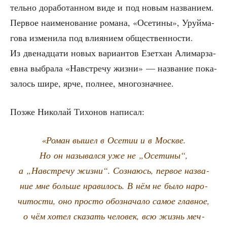
тель­но дора­бо­тан­ном виде и под новым назва­ни­ем.
Пер­вое наиме­но­ва­ние рома­на, «Осе­ти­ны», Уруй­ма­
го­ва изме­ни­ла под вли­я­ни­ем обще­ствен­но­сти.
Из две­на­дца­ти новых вари­ан­тов Езет­хан Али­мар­за­
ев­на выбра­ла «Навстре­чу жиз­ни» — назва­ние пока­
за­лось шире, ярче, пол­нее, многозначнее.
Поз­же Нико­лай Тихо­нов написал:
«Роман вышел в Осе­тии и в Москве.
Но он назы­вал­ся уже не „Осе­ти­ны“,
а „Навстре­чу жиз­ни“. Созна­юсь, пер­вое назва­
ние мне боль­ше нра­ви­лось. В нём не было наро­
чи­то­сти, оно про­сто обо­зна­ча­ло самое глав­ное,
о чём хотел ска­зать чело­век, всю жизнь меч­