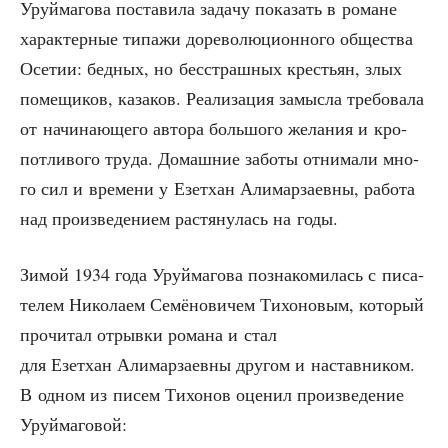
Уруй­ма­го­ва поста­ви­ла зада­чу пока­зать в романе
харак­тер­ные типа­жи доре­во­лю­ци­он­но­го обще­ства
Осе­тии: бед­ных, но бес­страш­ных кре­стьян, злых
поме­щи­ков, каза­ков. Реа­ли­за­ция замыс­ла тре­бо­ва­ла
от начи­на­ю­ще­го авто­ра боль­шо­го жела­ния и кро­
пот­ли­во­го тру­да. Домаш­ние забо­ты отни­ма­ли мно­
го сил и вре­ме­ни у Езет­хан Али­мар­за­ев­ны, рабо­та
над про­из­ве­де­ни­ем рас­тя­ну­лась на годы.
Зимой 1934 года Уруй­ма­го­ва позна­ко­ми­лась с писа­
те­лем Нико­ла­ем Семё­но­ви­чем Тихо­но­вым, кото­рый
про­чи­тал отрыв­ки рома­на и стал
для Езет­хан Али­мар­за­ев­ны дру­гом и настав­ни­ком.
В одном из писем Тихо­нов оце­нил про­из­ве­де­ние
Уруймаговой: