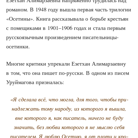
рома­ном. В 1948 году вышла пер­вая часть три­ло­гии
«Осе­ти­ны». Кни­га рас­ска­зы­ва­ла о борь­бе кре­стьян
с поме­щи­ка­ми в 1901–1906 годах и ста­ла пер­вым
рус­ско­языч­ным про­из­ве­де­ни­ем писательницы-
осетинки.
Мно­гие кри­ти­ки упре­ка­ли Езет­хан Али­мар­за­ев­ну
в том, что она пишет по-рус­ски. В одном из писем
Уруй­ма­го­ва призналась:
«Я сде­ла­ла всё, что мог­ла, для того, что­бы при­
над­ле­жать тому наро­ду, из кото­ро­го я вышла,
вне кото­ро­го я, как писа­тель, ниче­го не буду
зна­чить, без люб­ви кото­ро­го я не мыс­лю себя
писа­те­лем. Я люб­лю Осе­тию, я от пло­ти и кро­