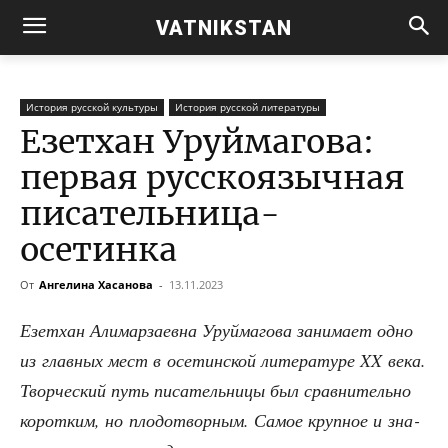
VATNIKSTAN
История русской культуры
История русской литературы
Езетхан Уруймагова:
первая русскоязычная
писательница-
осетинка
От
Ангелина Хасанова
-
13.11.2023
Езет­хан Али­мар­за­ев­на Уруй­ма­го­ва зани­ма­ет одно
из глав­ных мест в осе­тин­ской лите­ра­ту­ре XX века.
Твор­че­ский путь писа­тель­ни­цы был срав­ни­тель­но
корот­ким, но пло­до­твор­ным. Самое круп­ное и зна­