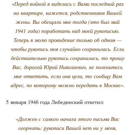
«Перед войной я виде­лась с Вами послед­ний раз
на квар­ти­ре, кажет­ся, род­ствен­ни­ков Вашей
жены. Вы обе­ща­ли мне тогда (это был май
1941 года) пора­бо­тать над моей руко­пи­сью.
Теперь я молю про­ви­де­ние толь­ко об одном —
что­бы руко­пись моя случайно сохра­ни­лась. Если
действительно руко­пись сохра­ни­лась, то про­шу
Вас, доро­гой Юрий Нико­ла­е­вич, не поле­ни­тесь
мне отве­тить, если она цела, то сооб­щу Вам
адрес, по кото­ро­му мож­но пере­дать в Москве».
5 янва­ря 1946 года Либе­дин­ский ответил:
«Дол­жен с само­го нача­ла это­го пись­ма Вас
огор­чить: руко­пи­си Вашей нет ни у меня,