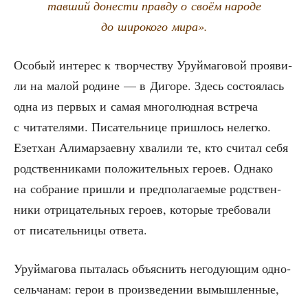
тав­ший доне­сти прав­ду о сво­ём наро­де
до широ­ко­го мира».
Осо­бый инте­рес к твор­че­ству Уруй­ма­го­вой про­яви­
ли на малой родине — в Диго­ре. Здесь состо­я­лась
одна из пер­вых и самая мно­го­люд­ная встре­ча
с чита­те­ля­ми. Писа­тель­ни­це при­шлось нелег­ко.
Езет­хан Али­мар­за­ев­ну хва­ли­ли те, кто счи­тал себя
род­ствен­ни­ка­ми поло­жи­тель­ных геро­ев. Одна­ко
на собра­ние при­шли и пред­по­ла­га­е­мые род­ствен­
ни­ки отри­ца­тель­ных геро­ев, кото­рые тре­бо­ва­ли
от писа­тель­ни­цы ответа.
Уруй­ма­го­ва пыта­лась объ­яс­нить него­ду­ю­щим одно­
сель­ча­нам: герои в про­из­ве­де­нии вымыш­лен­ные,