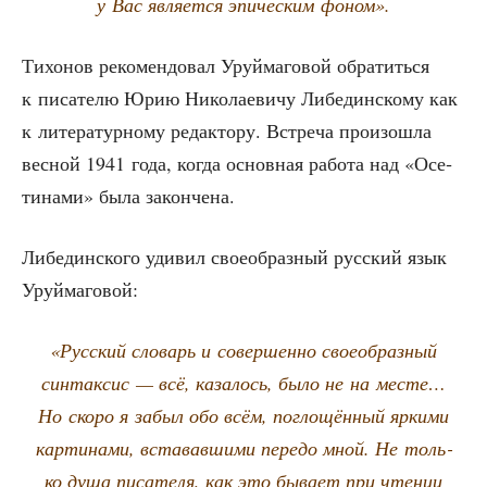
у Вас явля­ет­ся эпи­че­ским фоном».
Тихо­нов реко­мен­до­вал Уруй­ма­го­вой обра­тить­ся
к писа­те­лю Юрию Нико­ла­е­ви­чу Либе­дин­ско­му как
к лите­ра­тур­но­му редак­то­ру. Встре­ча про­изо­шла
вес­ной 1941 года, когда основ­ная рабо­та над «Осе­
ти­на­ми» была закончена.
Либе­дин­ско­го уди­вил свое­об­раз­ный рус­ский язык
Уруймаговой:
«Рус­ский сло­варь и совер­шен­но свое­об­раз­ный
син­так­сис — всё, каза­лось, было не на месте…
Но ско­ро я забыл обо всём, погло­щён­ный ярки­ми
кар­ти­на­ми, вста­вав­ши­ми пере­до мной. Не толь­
ко душа писа­те­ля, как это быва­ет при чте­нии