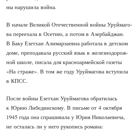
ны нару­ши­ла война.
В нача­ле Вели­кой Оте­че­ствен­ной вой­ны Уруй­ма­го­
ва пере­еха­ла в Осе­тию, а потом в Азер­бай­джан.
В Баку Езет­хан Али­мар­за­ев­на рабо­та­ла в дет­ском
доме, пре­по­да­ва­ла рус­ский язык в желез­но­до­рож­
ной шко­ле, писа­ла для крас­но­ар­мей­ской газе­ты
«На стра­же». В том же году Уруй­ма­го­ва всту­пи­ла
в КПСС.
После войны Езет­хан Уруй­ма­го­ва обра­ти­лась
к Юрию Либе­дин­ско­му. В пись­ме от 4 октяб­ря
1945 года она спра­ши­ва­ла у Юрия Нико­ла­е­ви­ча,
не оста­лась ли у него руко­пись романа: