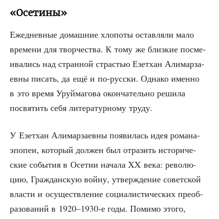
«Осетины»
Еже­днев­ные домаш­ние хло­по­ты остав­ля­ли мало
вре­ме­ни для твор­че­ства. К тому же близ­кие посме­
и­ва­лись над стран­ной стра­стью Езет­хан Али­мар­за­
ев­ны писать, да ещё и по-рус­ски. Одна­ко имен­но
в это вре­мя Уруй­ма­го­ва окон­ча­тель­но реши­ла
посвя­тить себя лите­ра­тур­но­му труду.
У Езет­хан Али­мар­за­ев­ны появи­лась идея рома­на-
эпо­пеи, кото­рый дол­жен был отра­зить исто­ри­че­
ские собы­тия в Осе­тии нача­ла XX века: рево­лю­
цию, Граж­дан­скую вой­ну, утвер­жде­ние совет­ской
вла­сти и осу­ществ­ле­ние соци­а­ли­сти­че­ских пре­об­
ра­зо­ва­ний в 1920–1930‑е годы. Поми­мо это­го,