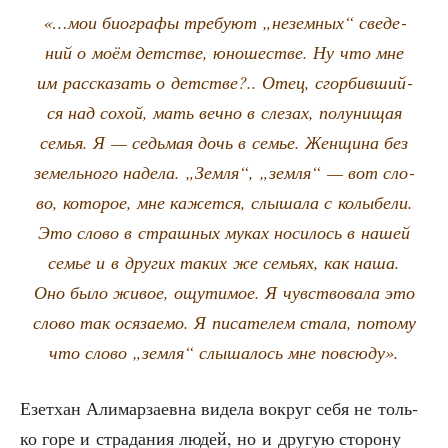
«…мои био­гра­фы тре­бу­ют „незем­ных“ све­де­
ний о моём дет­стве, юно­ше­стве. Ну что мне
им рас­ска­зать о дет­стве?.. Отец, сгор­бив­ший­
ся над сохой, мать веч­но в сле­зах, полу­ни­щая
семья. Я — седь­мая дочь в семье. Жен­щи­на без
земель­но­го наде­ла. „Зем­ля“, „зем­ля“ — вот сло­
во, кото­рое, мне кажет­ся, слы­ша­ла с колы­бе­ли.
Это сло­во в страш­ных муках носи­лось в нашей
семье и в дру­гих таких же семьях, как наша.
Оно было живое, ощу­ти­мое. Я чув­ство­ва­ла это
сло­во так ося­за­е­мо. Я писа­те­лем ста­ла, пото­му
что сло­во „зем­ля“ слы­ша­лось мне повсюду».
Езет­хан Али­мар­за­ев­на виде­ла вокруг себя не толь­
ко горе и стра­да­ния людей, но и дру­гую сто­ро­ну