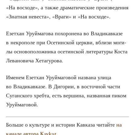
«На вос­хо­де», а так­же дра­ма­ти­че­ские про­из­ве­де­ния
«Знат­ная неве­ста», «Вра­ги» и «На восходе».
Езет­хан Уруй­ма­го­ва похо­ро­не­на во Вла­ди­кав­ка­зе
в некро­по­ле при Осе­тин­ской церк­ви, вбли­зи моги­
лы осно­во­по­лож­ни­ка осе­тин­ской лите­ра­ту­ры Коста
Лева­но­ви­ча Хетагурова.
Име­нем Езет­хан Уруй­ма­го­вой назва­на ули­ца
во Вла­ди­кав­ка­зе. В Диго­рии, в восточ­ной части
Суган­ско­го хреб­та, есть вер­ши­на, назван­ная пиком
Уруймаговой.
Боль­ше о куль­ту­ре и исто­рии Кав­ка­за читай­те
на
кана­ле авто­ра Kavkaz
.