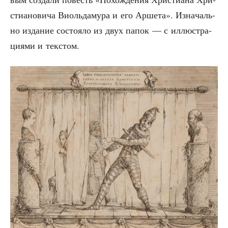
сти­а­но­ви­ча Виоль­да­му­ра и его Арше­та». Изна­чаль­
но изда­ние состо­я­ло из двух папок — с иллю­стра­
ци­я­ми и текстом.