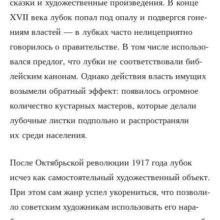
сказ­ки и худо­же­ствен­ные про­из­ве­де­ния. В кон­це
XVII века лубок попал под опа­лу и под­верг­ся гоне­
ни­ям вла­стей — в луб­ках часто нели­це­при­ят­но
гово­ри­лось о пра­ви­тель­стве. В том чис­ле исполь­зо­
вал­ся пред­лог, что луб­ки не соот­вет­ство­ва­ли биб­
лей­ским кано­нам. Одна­ко дей­ствия власть иму­щих
возы­ме­ли обрат­ный эффект: появи­лось огром­ное
коли­че­ство кустар­ных масте­ров, кото­рые дела­ли
лубоч­ные лист­ки под­поль­но и рас­про­стра­ня­ли
их сре­ди населения.
После Октябрь­ской рево­лю­ции 1917 года лубок
исчез как само­сто­я­тель­ный худо­же­ствен­ный объ­ект.
При этом сам жанр успел уко­ре­нить­ся, что поз­во­ли­
ло совет­ским худож­ни­кам исполь­зо­вать его нара­