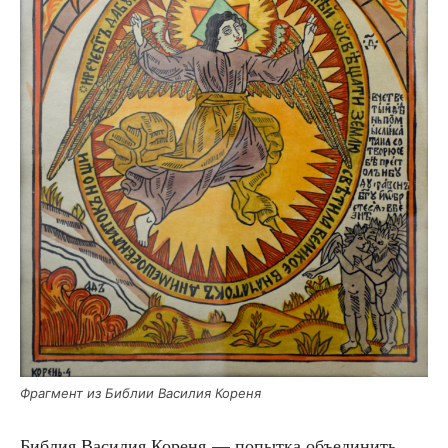
Фраг­мент из Биб­лии Васи­лия Кореня
Биб­лия Васи­лия Коре­ня — попыт­ка объ­еди­нить