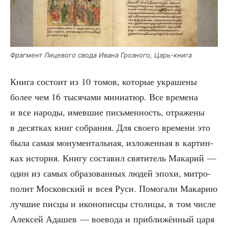
Фраг­мент Лице­во­го сво­да Ива­на Гроз­но­го, Царь-книга
Кни­га состо­ит из 10 томов, кото­рые укра­ше­ны
более чем 16 тыся­ча­ми мини­а­тюр. Все вре­ме­на
и все наро­ды, имев­шие пись­мен­ность, отра­же­ны
в десят­ках книг собра­ния. Для сво­е­го вре­ме­ни это
была самая мону­мен­таль­ная, изло­жен­ная в кар­тин­
ках исто­рия. Кни­гу соста­вил свя­ти­тель Мака­рий —
один из самых обра­зо­ван­ных людей эпо­хи, мит­ро­
по­лит Мос­ков­ский и всея Руси. Помо­га­ли Мака­рию
луч­шие пис­цы и ико­но­пис­цы сто­ли­цы, в том чис­ле
Алек­сей Ада­шев — вое­во­да и при­бли­жён­ный царя