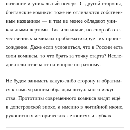
назва­ние и уни­каль­ный почерк. С дру­гой сто­ро­ны,
бри­тан­ские комик­сы тоже не отли­ча­ют­ся соб­ствен­
ным назва­ни­ем — и тем не менее обла­да­ют уни­
каль­ны­ми чер­та­ми. Так или ина­че, но спор об оте­
че­ствен­ных комик­сах про­бле­ма­ти­зи­ру­ет их про­ис­
хож­де­ние. Даже если усло­вить­ся, что в Рос­сии есть
свои комик­сы, то что брать за точ­ку стар­та? Иссле­
до­ва­те­ли отве­ча­ют на вопрос по-разному.
Не будем зани­мать какую-либо сто­ро­ну и обра­тим­
ся к самым ран­ним образ­цам визу­аль­но­го искус­
ства. Про­то­ти­пы совре­мен­но­го комик­са видят ещё
в допет­ров­ской эпо­хе, а имен­но в житий­ной иконе,
руко­пис­ных исто­ри­че­ских лето­пи­сях и лубках.