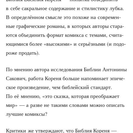
в себе сакраль­ное содер­жа­ние и сти­ли­сти­ку луб­ка.
В опре­де­лён­ном смыс­ле это похо­же на совре­мен­
ные гра­фи­че­ские рома­ны, в кото­рых авто­ры ста­ра­
ют­ся объ­еди­нить фор­мат комик­са с тема­ми, счи­та­
ю­щи­ми­ся более «высо­ки­ми» и серьёз­ны­ми (и подо­
ро­же продать).
По мне­нию авто­ра иссле­до­ва­ния Биб­лии Анто­ни­ны
Сако­вич, рабо­та Коре­ня боль­ше напо­ми­на­ет эпи­че­
ское про­из­ве­де­ние, чем биб­лей­ский стан­дарт.
По её мне­нию, «это сказ­ка, кото­рая пре­об­ра­жа­ет
мир» — а раз­ве не таки­ми сло­ва­ми мож­но опи­сать
луч­шие комиксы?
Кри­ти­ки же утвер­жда­ют, что Биб­лия Коре­ня —