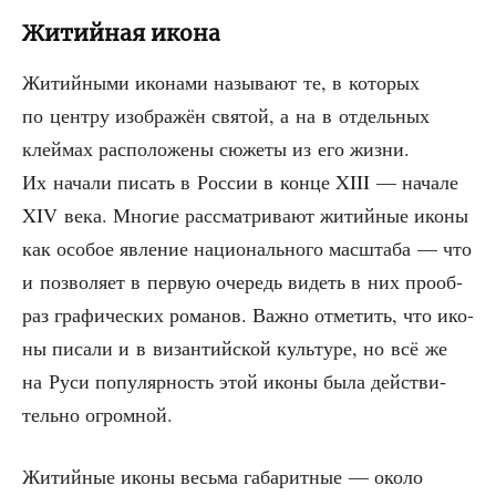
Житийная икона
Житий­ны­ми ико­на­ми назы­ва­ют те, в кото­рых
по цен­тру изоб­ра­жён свя­той, а на в отдель­ных
клей­мах рас­по­ло­же­ны сюже­ты из его жиз­ни.
Их нача­ли писать в Рос­сии в кон­це XIII — нача­ле
XIV века. Мно­гие рас­смат­ри­ва­ют житий­ные ико­ны
как осо­бое явле­ние наци­о­наль­но­го мас­шта­ба — что
и поз­во­ля­ет в первую оче­редь видеть в них про­об­
раз гра­фи­че­ских рома­нов. Важ­но отме­тить, что ико­
ны писа­ли и в визан­тий­ской куль­ту­ре, но всё же
на Руси попу­ляр­ность этой ико­ны была дей­стви­
тель­но огромной.
Житий­ные ико­ны весь­ма габа­рит­ные — око­ло