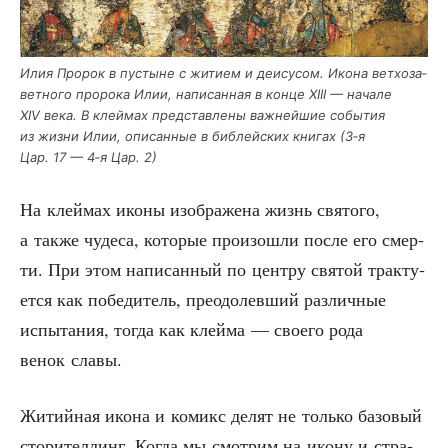
Илия Про­рок в пустыне с жити­ем и деи­су­сом. Ико­на вет­хо­за­
вет­но­го про­ро­ка Илии, напи­сан­ная в кон­це XIII — нача­ле
XIV века. В клей­мах пред­став­ле­ны важ­ней­шие собы­тия
из жиз­ни Илии, опи­сан­ные в биб­лей­ских кни­гах (3‑я
Цар. 17 — 4‑я Цар. 2)
На клей­мах ико­ны изоб­ра­же­на жизнь свя­то­го,
а так­же чуде­са, кото­рые про­изо­шли после его смер­
ти. При этом напи­сан­ный по цен­тру свя­той трак­ту­
ет­ся как побе­ди­тель, пре­одо­лев­ший раз­лич­ные
испы­та­ния, тогда как клей­ма — сво­е­го рода
венок славы.
Житий­ная ико­на и комикс делят не толь­ко базо­вый
сто­ри­тел­линг. Когда мы смот­рим на ико­ну и стра­