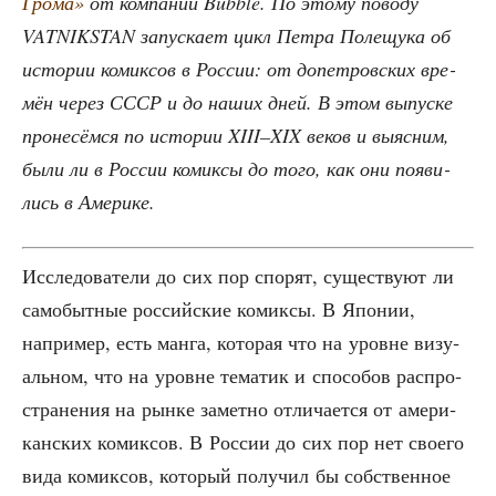
Гро­ма»
от ком­па­нии Bubble. По это­му пово­ду
VATNIKSTAN запус­ка­ет цикл Пет­ра Поле­щу­ка об
исто­рии комик­сов в Рос­сии: от допет­ров­ских вре­
мён через СССР и до наших дней. В этом выпус­ке
про­не­сём­ся по исто­рии XIII–XIX веков и выяс­ним,
были ли в Рос­сии комик­сы до того, как они появи­
лись в Америке.
Иссле­до­ва­те­ли до сих пор спо­рят, суще­ству­ют ли
само­быт­ные рос­сий­ские комик­сы. В Япо­нии,
напри­мер, есть ман­га, кото­рая что на уровне визу­
аль­ном, что на уровне тема­тик и спо­со­бов рас­про­
стра­не­ния на рын­ке замет­но отли­ча­ет­ся от аме­ри­
кан­ских комик­сов. В Рос­сии до сих пор нет сво­е­го
вида комик­сов, кото­рый полу­чил бы соб­ствен­ное