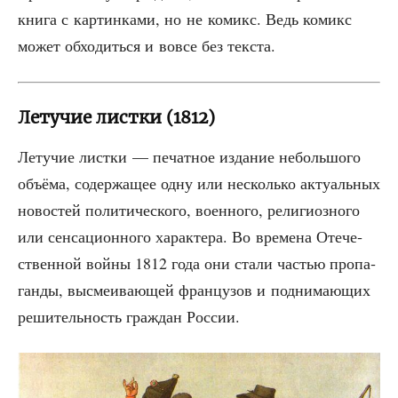
кни­га с кар­тин­ка­ми, но не комикс. Ведь комикс
может обхо­дить­ся и вовсе без текста.
Летучие листки (1812)
Лету­чие лист­ки — печат­ное изда­ние неболь­шо­го
объ­ё­ма, содер­жа­щее одну или несколь­ко акту­аль­ных
ново­стей поли­ти­че­ско­го, воен­но­го, рели­ги­оз­но­го
или сен­са­ци­он­но­го харак­те­ра. Во вре­ме­на Оте­че­
ствен­ной вой­ны 1812 года они ста­ли частью про­па­
ган­ды, высме­и­ва­ю­щей фран­цу­зов и под­ни­ма­ю­щих
реши­тель­ность граж­дан России.