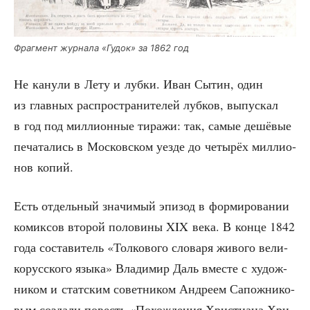
Фраг­мент жур­на­ла «Гудок» за 1862 год
Не кану­ли в Лету и луб­ки. Иван Сытин, один
из глав­ных рас­про­стра­ни­те­лей луб­ков, выпус­кал
в год под мил­ли­он­ные тира­жи: так, самые дешё­вые
печа­та­лись в Мос­ков­ском уез­де до четы­рёх мил­ли­о­
нов копий.
Есть отдель­ный зна­чи­мый эпи­зод в фор­ми­ро­ва­нии
комик­сов вто­рой поло­ви­ны XIX века. В кон­це 1842
года соста­ви­тель «Тол­ко­во­го сло­ва­ря живо­го вели­
ко­рус­ско­го язы­ка» Вла­ди­мир Даль вме­сте с худож­
ни­ком и стат­ским совет­ни­ком Андре­ем Сапож­ни­ко­
вым созда­ли повесть «Похож­де­ния Хри­сти­а­на Хри­