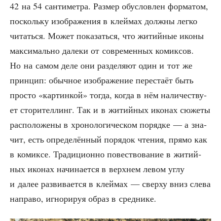
42 на 54 сан­ти­мет­ра. Раз­мер обу­слов­лен фор­ма­том,
посколь­ку изоб­ра­же­ния в клей­мах долж­ны лег­ко
читать­ся. Может пока­зать­ся, что житий­ные ико­ны
мак­си­маль­но дале­ки от совре­мен­ных комик­сов.
Но на самом деле они раз­де­ля­ют один и тот же
прин­цип: обыч­ное изоб­ра­же­ние пере­ста­ёт быть
про­сто «кар­тин­кой» тогда, когда в нём нали­че­ству­
ет сто­ри­тел­линг. Так и в житий­ных ико­нах сюже­ты
рас­по­ло­же­ны в хро­но­ло­ги­че­ском поряд­ке — а зна­
чит, есть опре­де­лён­ный поря­док чте­ния, пря­мо как
в комик­се. Тра­ди­ци­он­но повест­во­ва­ние в житий­
ных ико­нах начи­на­ет­ся в верх­нем левом углу
и далее раз­ви­ва­ет­ся в клей­мах — свер­ху вниз сле­ва
напра­во, игно­ри­руя образ в среднике.