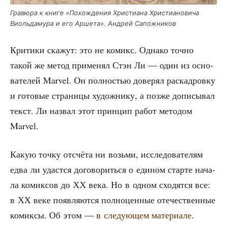
Гра­вю­ра к кни­ге «Похож­де­ния Хри­сти­а­на Хри­сти­а­но­ви­ча
Виоль­да­му­ра и его Арше­та». Андрей Сапожников
Кри­ти­ки ска­жут: это не комикс. Одна­ко точ­но
такой же метод при­ме­нял Стэн Ли — один из осно­
ва­те­лей Marvel. Он пол­но­стью дове­рял рас­кад­ров­ку
и гото­вые стра­ни­цы худож­ни­ку, а поз­же допи­сы­вал
текст. Ли назвал этот прин­цип работ мето­дом
Marvel.
Какую точ­ку отсчё­та ни возь­ми, иссле­до­ва­те­лям
едва ли удаст­ся дого­во­рить­ся о еди­ном стар­те нача­
ла комик­сов до ХХ века. Но в одном схо­дят­ся все:
в ХХ веке появ­ля­ют­ся пол­но­цен­ные оте­че­ствен­ные
комик­сы. Об этом —
в сле­ду­ю­щем мате­ри­а­ле
.