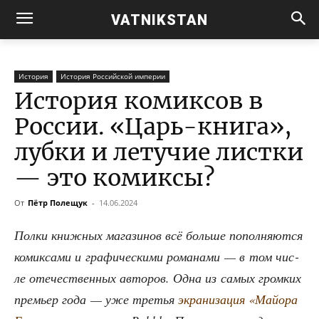
VATNIKSTAN
История
История Российской империи
История комиксов в
России. «Царь-книга»,
лубки и летучие листки
— это комиксы?
От
Пётр Полещук
-
14.06.2024
Пол­ки книж­ных мага­зи­нов всё боль­ше попол­ня­ют­ся
комик­са­ми и гра­фи­че­ски­ми рома­на­ми — в том чис­
ле оте­че­ствен­ных авто­ров. Одна из самых гром­ких
пре­мьер года — уже тре­тья
экра­ни­за­ция «Май­о­ра