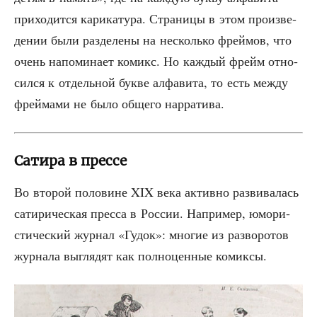
при­хо­дит­ся кари­ка­ту­ра. Стра­ни­цы в этом про­из­ве­
де­нии были раз­де­ле­ны на несколь­ко фрей­мов, что
очень напо­ми­на­ет комикс. Но каж­дый фрейм отно­
сил­ся к отдель­ной бук­ве алфа­ви­та, то есть меж­ду
фрей­ма­ми не было обще­го нарратива.
Сатира в прессе
Во вто­рой поло­вине XIX века актив­но раз­ви­ва­лась
сати­ри­че­ская прес­са в Рос­сии. Напри­мер, юмо­ри­
сти­че­ский жур­нал «Гудок»: мно­гие из раз­во­ро­тов
жур­на­ла выгля­дят как пол­но­цен­ные комиксы.