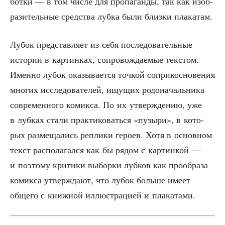
бот­ки — в том чис­ле для про­па­ган­ды, так как изоб­
ра­зи­тель­ные сред­ства луб­ка были близ­ки плакатам.
Лубок пред­став­ля­ет из себя после­до­ва­тель­ные
исто­рии в кар­тин­ках, сопро­вож­да­е­мые тек­стом.
Имен­но лубок ока­зы­ва­ет­ся точ­кой сопри­кос­но­ве­ния
мно­гих иссле­до­ва­те­лей, ищу­щих родо­на­чаль­ни­ка
совре­мен­но­го комик­са. По их утвер­жде­нию, уже
в луб­ках ста­ли прак­ти­ко­вать­ся «пузы­ри», в кото­
рых раз­ме­ща­лись репли­ки геро­ев. Хотя в основ­ном
текст рас­по­ла­гал­ся как бы рядом с кар­тин­кой —
и поэто­му кри­ти­ки выбор­ки луб­ков как про­об­ра­за
комик­са утвер­жда­ют, что лубок боль­ше име­ет
обще­го с книж­ной иллю­стра­ци­ей и плакатами.