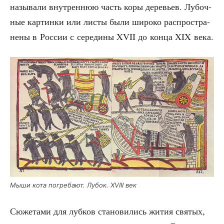
назы­ва­ли внут­рен­нюю часть коры дере­вьев. Лубоч­
ные кар­тин­ки или листы были широ­ко рас­про­стра­
не­ны в Рос­сии с сере­ди­ны XVII до кон­ца XIX века.
Мыши кота погре­ба­ют. Лубок. XVIII век
Сюже­та­ми для луб­ков ста­но­ви­лись жития свя­тых,