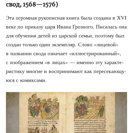
свод, 1568—1576)
Эта огром­ная руко­пис­ная кни­га была созда­на в XVI
веке по при­ка­зу царя Ива­на Гроз­но­го. Писа­лась она
для обу­че­ния детей из цар­ской семьи, поэто­му был
создан толь­ко один экзем­пляр. Сло­во «лице­вой»
в назва­нии сво­да озна­ча­ет «иллю­стри­ро­ван­ный»,
с изоб­ра­же­ни­ем «в лицах» — имен­но эту харак­те­
ри­сти­ку мно­гие и вос­при­ни­ма­ют как пере­се­ка­ю­щу­
ю­ся с комиксами.