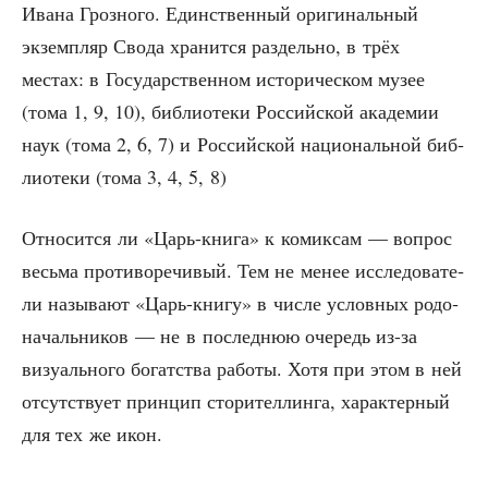
Ива­на Гроз­но­го. Един­ствен­ный ори­ги­наль­ный
экзем­пляр Сво­да хра­нит­ся раз­дель­но, в трёх
местах: в Госу­дар­ствен­ном исто­ри­че­ском музее
(тома 1, 9, 10), биб­лио­те­ки Рос­сий­ской ака­де­мии
наук (тома 2, 6, 7) и Рос­сий­ской наци­о­наль­ной биб­
лио­те­ки (тома 3, 4, 5, 8)
Отно­сит­ся ли «Царь-кни­га» к комик­сам — вопрос
весь­ма про­ти­во­ре­чи­вый. Тем не менее иссле­до­ва­те­
ли назы­ва­ют «Царь-кни­гу» в чис­ле услов­ных родо­
на­чаль­ни­ков — не в послед­нюю оче­редь из-за
визу­аль­но­го богат­ства рабо­ты. Хотя при этом в ней
отсут­ству­ет прин­цип сто­ри­тел­лин­га, харак­тер­ный
для тех же икон.