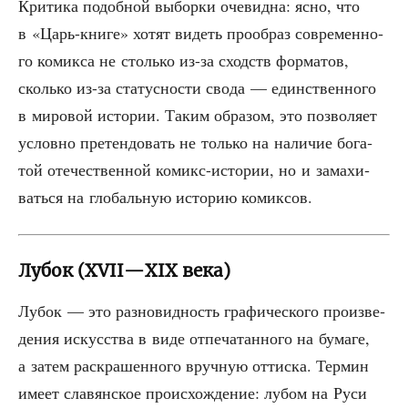
Кри­ти­ка подоб­ной выбор­ки оче­вид­на: ясно, что
в «Царь-кни­ге» хотят видеть про­об­раз совре­мен­но­
го комик­са не столь­ко из-за сходств фор­ма­тов,
сколь­ко из-за ста­тус­но­сти сво­да — един­ствен­но­го
в миро­вой исто­рии. Таким обра­зом, это поз­во­ля­ет
услов­но пре­тен­до­вать не толь­ко на нали­чие бога­
той оте­че­ствен­ной комикс-исто­рии, но и зама­хи­
вать­ся на гло­баль­ную исто­рию комиксов.
Лубок (XVII—XIX века)
Лубок — это раз­но­вид­ность гра­фи­че­ско­го про­из­ве­
де­ния искус­ства в виде отпе­ча­тан­но­го на бума­ге,
а затем рас­кра­шен­но­го вруч­ную оттис­ка. Тер­мин
име­ет сла­вян­ское про­ис­хож­де­ние: лубом на Руси