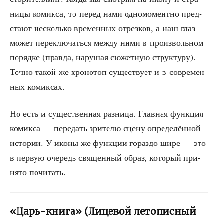
ни­цы комик­са, то перед нами одно­мо­мент­но пред­
ста­ют несколь­ко вре­мен­ных отрез­ков, а наш глаз
может пере­клю­чать­ся меж­ду ними в про­из­воль­ном
поряд­ке (прав­да, нару­шая сюжет­ную струк­ту­ру).
Точ­но такой же хро­но­топ суще­ству­ет и в совре­мен­
ных комиксах.
Но есть и суще­ствен­ная раз­ни­ца. Глав­ная функ­ция
комик­са — пере­дать зри­те­лю сце­ну опре­де­лён­ной
исто­рии. У ико­ны же функ­ции гораз­до шире — это
в первую оче­редь свя­щен­ный образ, кото­рый при­
ня­то почитать.
«Царь-книга» (Лицевой летописный