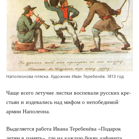
Напо­лео­но­ва пляс­ка. Худож­ник Иван Тере­бе­нёв. 1813 год
Чаще все­го лету­чие лист­ки вос­пе­ва­ли рус­ских кре­
стьян и изде­ва­лись над мифом о непо­бе­ди­мой
армии Наполеона.
Выде­ля­ет­ся рабо­та Ива­на Тере­бе­нё­ва «Пода­рок
детям в память», где на каж­дую бук­ву алфа­ви­та