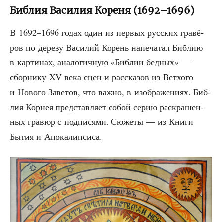
Библия Василия Кореня (1692–1696)
В 1692–1696 годах один из пер­вых рус­ских гра­вё­
ров по дере­ву Васи­лий Корень напе­ча­тал Биб­лию
в кар­ти­нах, ана­ло­гич­ную «Биб­лии бед­ных» —
сбор­ни­ку XV века сцен и рас­ска­зов из Вет­хо­го
и Ново­го Заве­тов, что важ­но, в изоб­ра­же­ни­ях. Биб­
лия Кор­нея пред­став­ля­ет собой серию рас­кра­шен­
ных гра­вюр с под­пи­ся­ми. Сюже­ты — из Кни­ги
Бытия и Апокалипсиса.