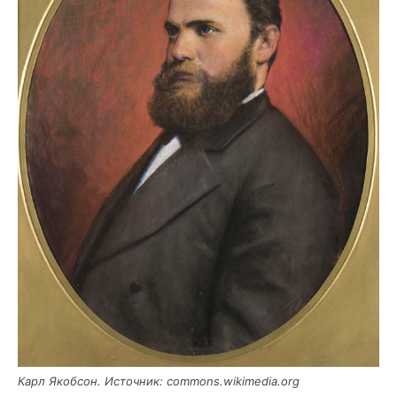
Карл Якоб­сон. Источ­ник: commons.wikimedia.org