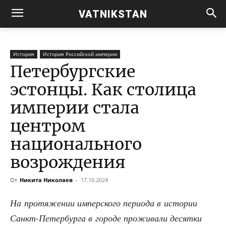
VATNIKSTAN
История
История Российской империи
Петербургские
эстонцы. Как столица
империи стала
центром
национального
возрождения
От
Никита Николаев
-
17.10.2024
На про­тя­же­нии импер­ско­го пери­о­да в исто­рии
Санкт-Петер­бур­га в горо­де про­жи­ва­ли десят­ки