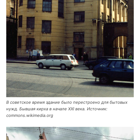
В совет­ское вре­мя зда­ние было пере­стро­е­но для быто­вых
нужд. Быв­шая кир­ха в нача­ле XXI века. Источ­ник:
commons.wikimedia.org