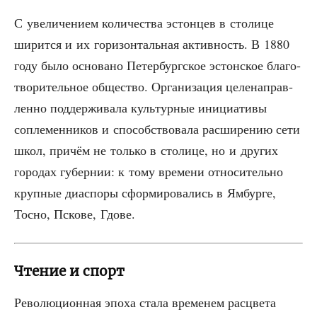
С уве­ли­че­ни­ем коли­че­ства эстон­цев в сто­ли­це
ширит­ся и их гори­зон­таль­ная актив­ность. В 1880
году было осно­ва­но Петер­бург­ское эстон­ское бла­го­
тво­ри­тель­ное обще­ство. Орга­ни­за­ция целе­на­прав­
лен­но под­дер­жи­ва­ла куль­тур­ные ини­ци­а­ти­вы
сопле­мен­ни­ков и спо­соб­ство­ва­ла рас­ши­ре­нию сети
школ, при­чём не толь­ко в сто­ли­це, но и дру­гих
горо­дах губер­нии: к тому вре­ме­ни отно­си­тель­но
круп­ные диас­по­ры сфор­ми­ро­ва­лись в Ямбур­ге,
Тосно, Пско­ве, Гдове.
Чтение и спорт
Рево­лю­ци­он­ная эпо­ха ста­ла вре­ме­нем рас­цве­та