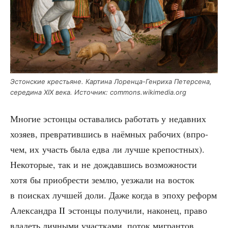
Эстон­ские кре­стьяне. Кар­ти­на Лорен­ца-Ген­ри­ха Петер­се­на,
сере­ди­на XIX века. Источ­ник: commons.wikimedia.org
Мно­гие эстон­цы оста­ва­лись рабо­тать у недав­них
хозя­ев, пре­вра­тив­шись в наём­ных рабо­чих (впро­
чем, их участь была едва ли луч­ше кре­пост­ных).
Неко­то­рые, так и не дождав­шись воз­мож­но­сти
хотя бы при­об­ре­сти зем­лю, уез­жа­ли на восток
в поис­ках луч­шей доли. Даже когда в эпо­ху реформ
Алек­сандра II эстон­цы полу­чи­ли, нако­нец, пра­во
вла­деть лич­ны­ми участ­ка­ми, поток мигран­тов