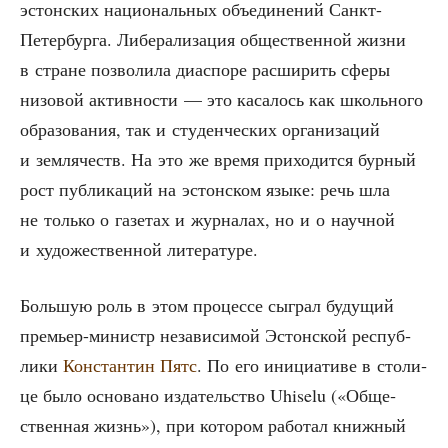
эстон­ских наци­о­наль­ных объ­еди­не­ний Санкт-
Петер­бур­га. Либе­ра­ли­за­ция обще­ствен­ной жиз­ни
в стране поз­во­ли­ла диас­по­ре рас­ши­рить сфе­ры
низо­вой актив­но­сти — это каса­лось как школь­но­го
обра­зо­ва­ния, так и сту­ден­че­ских орга­ни­за­ций
и зем­ля­честв. На это же вре­мя при­хо­дит­ся бур­ный
рост пуб­ли­ка­ций на эстон­ском язы­ке: речь шла
не толь­ко о газе­тах и жур­на­лах, но и о науч­ной
и худо­же­ствен­ной литературе.
Боль­шую роль в этом про­цес­се сыг­рал буду­щий
пре­мьер-министр неза­ви­си­мой Эстон­ской рес­пуб­
ли­ки
Кон­стан­тин Пятс
. По его ини­ци­а­ти­ве в сто­ли­
це было осно­ва­но изда­тель­ство Uhiselu («Обще­
ствен­ная жизнь»), при кото­ром рабо­тал книж­ный