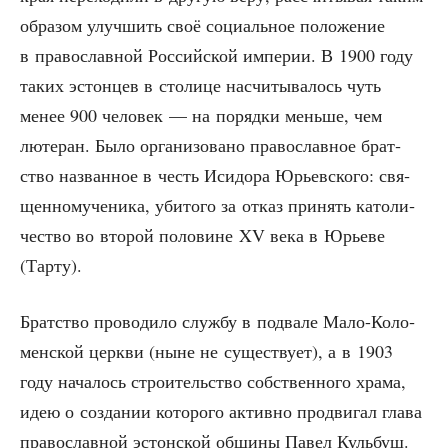
обра­зом улуч­шить своё соци­аль­ное поло­же­ние
в пра­во­слав­ной Рос­сий­ской импе­рии. В 1900 году
таких эстон­цев в сто­ли­це насчи­ты­ва­лось чуть
менее 900 чело­век — на поряд­ки мень­ше, чем
люте­ран. Было орга­ни­зо­ва­но пра­во­слав­ное брат­
ство назван­ное в честь Иси­до­ра Юрьев­ско­го: свя­
щен­но­му­че­ни­ка, уби­то­го за отказ при­нять като­ли­
че­ство во вто­рой поло­вине XV века в Юрье­ве
(Тар­ту).
Брат­ство про­во­ди­ло служ­бу в под­ва­ле Мало-Коло­
мен­ской церк­ви (ныне не суще­ству­ет), а в 1903
году нача­лось стро­и­тель­ство соб­ствен­но­го хра­ма,
идею о созда­нии кото­ро­го актив­но про­дви­гал гла­ва
пра­во­слав­ной эстон­ской общи­ны Павел Куль­буш.