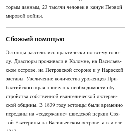
то­рым дан­ным, 23 тыся­чи чело­век в канун Пер­вой
миро­вой войны.
С божьей помощью
Эстон­цы рас­се­ли­лись прак­ти­че­ски по все­му горо­
ду. Диас­по­ры про­жи­ва­ли в Коломне, на Васи­льев­
ском ост­ро­ве, на Пет­ров­ской сто­роне и у Нарв­ской
заста­вы. Уве­ли­че­ние коли­че­ства уро­жен­цев При­
бал­тий­ско­го края при­ве­ло к необ­хо­ди­мо­сти обу­
строй­ства соб­ствен­ной еван­ге­ли­че­ской люте­ран­
ской общи­ны. В 1839 году эстон­цы были вре­мен­но
пере­да­ны на «содер­жа­ние» швед­ской церк­ви Свя­
той Ека­те­ри­ны на Васи­льев­ском ост­ро­ве, а в июле