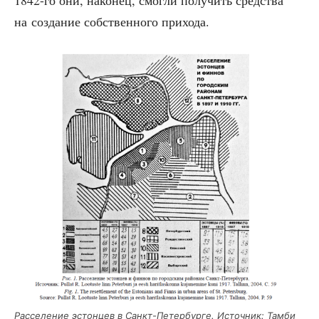
1842-го они, нако­нец, смог­ли полу­чить сред­ства
на созда­ние соб­ствен­но­го прихода.
Рас­се­ле­ние эстон­цев в Санкт-Петер­бур­ге. Источ­ник: Там­би