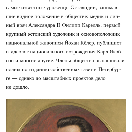
самые извест­ные уро­жен­цы Эст­лян­дии, зани­мав­
шие вид­ное поло­же­ние в обще­стве: медик и лич­
ный врач Алек­сандра II Филипп Карелль, пер­вый
круп­ный эстон­ский худож­ник и осно­во­по­лож­ник
наци­о­наль­ной живо­пи­си Йохан Кёлер, пуб­ли­цист
и идео­лог наци­о­наль­но­го воз­рож­де­ния Карл Якоб­
сон и мно­гие дру­гие. Чле­ны обще­ства вына­ши­ва­ли
пла­ны по изда­нию соб­ствен­ных газет в Петер­бур­
ге — одна­ко до мас­штаб­ных про­ек­тов дело
не дошло.