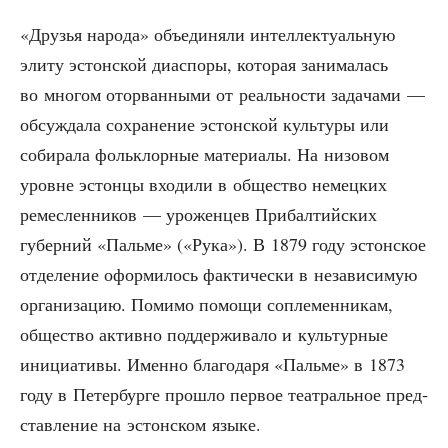
«Дру­зья наро­да» объ­еди­ня­ли интел­лек­ту­аль­ную
эли­ту эстон­ской диас­по­ры, кото­рая зани­ма­лась
во мно­гом ото­рван­ны­ми от реаль­но­сти зада­ча­ми —
обсуж­да­ла сохра­не­ние эстон­ской куль­ту­ры или
соби­ра­ла фольк­лор­ные мате­ри­а­лы. На низо­вом
уровне эстон­цы вхо­ди­ли в обще­ство немец­ких
ремес­лен­ни­ков — уро­жен­цев При­бал­тий­ских
губер­ний «Паль­ме» («Рука»). В 1879 году эстон­ское
отде­ле­ние офор­ми­лось фак­ти­че­ски в неза­ви­си­мую
орга­ни­за­цию. Поми­мо помо­щи сопле­мен­ни­кам,
обще­ство актив­но под­дер­жи­ва­ло и куль­тур­ные
ини­ци­а­ти­вы. Имен­но бла­го­да­ря «Паль­ме» в 1873
году в Петер­бур­ге про­шло пер­вое теат­раль­ное пред­
став­ле­ние на эстон­ском языке.