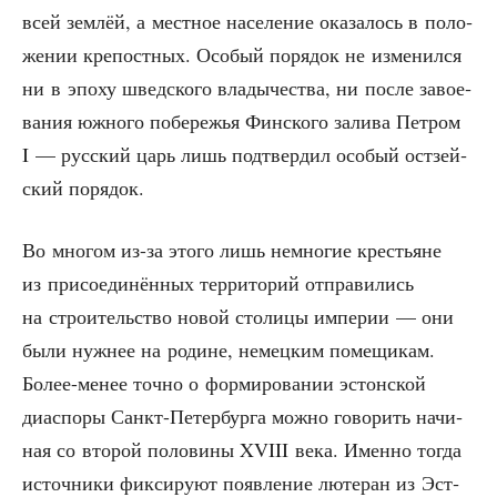
всей зем­лёй, а мест­ное насе­ле­ние ока­за­лось в поло­
же­нии кре­пост­ных. Осо­бый поря­док не изме­нил­ся
ни в эпо­ху швед­ско­го вла­ды­че­ства, ни после заво­е­
ва­ния южно­го побе­ре­жья Фин­ско­го зали­ва Пет­ром
I — рус­ский царь лишь под­твер­дил осо­бый ост­зей­
ский порядок.
Во мно­гом из-за это­го лишь немно­гие кре­стьяне
из при­со­еди­нён­ных тер­ри­то­рий отпра­ви­лись
на стро­и­тель­ство новой сто­ли­цы импе­рии — они
были нуж­нее на родине, немец­ким поме­щи­кам.
Более-менее точ­но о фор­ми­ро­ва­нии эстон­ской
диас­по­ры Санкт-Петер­бур­га мож­но гово­рить начи­
ная со вто­рой поло­ви­ны XVIII века. Имен­но тогда
источ­ни­ки фик­си­ру­ют появ­ле­ние люте­ран из Эст­