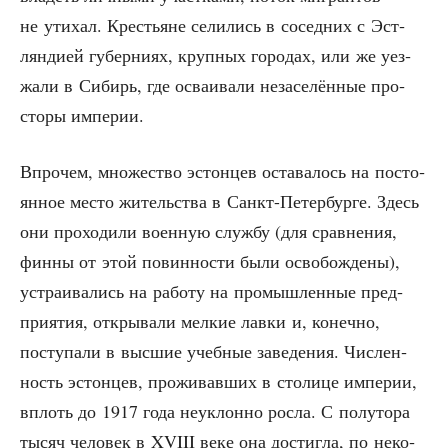
не ути­хал. Кре­стьяне сели­лись в сосед­них с Эст­
лян­ди­ей губер­ни­ях, круп­ных горо­дах, или же уез­
жа­ли в Сибирь, где осва­и­ва­ли неза­се­лён­ные про­
сто­ры империи.
Впро­чем, мно­же­ство эстон­цев оста­ва­лось на посто­
ян­ное место житель­ства в Санкт-Петер­бур­ге. Здесь
они про­хо­ди­ли воен­ную служ­бу (для срав­не­ния,
фин­ны от этой повин­но­сти были осво­бож­де­ны),
устра­и­ва­лись на рабо­ту на про­мыш­лен­ные пред­
при­я­тия, откры­ва­ли мел­кие лав­ки и, конеч­но,
посту­па­ли в выс­шие учеб­ные заве­де­ния. Чис­лен­
ность эстон­цев, про­жи­вав­ших в сто­ли­це импе­рии,
вплоть до 1917 года неуклон­но рос­ла. С полу­то­ра
тысяч чело­век в XVIII веке она достиг­ла, по неко­