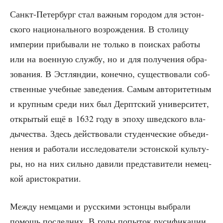
Санкт-Петер­бург стал важ­ным горо­дом для эстон­
ско­го наци­о­наль­но­го воз­рож­де­ния. В сто­ли­цу
импе­рии при­бы­ва­ли не толь­ко в поис­ках рабо­ты
или на воен­ную служ­бу, но и для полу­че­ния обра­
зо­ва­ния. В Эст­лян­дии, конеч­но, суще­ство­ва­ли соб­
ствен­ные учеб­ные заве­де­ния. Самым авто­ри­тет­ным
и круп­ным сре­ди них был Дерпт­ский уни­вер­си­тет,
откры­тый ещё в 1632 году в эпо­ху швед­ско­го вла­
ды­че­ства. Здесь дей­ство­ва­ли сту­ден­че­ские объ­еди­
не­ния и рабо­та­ли иссле­до­ва­те­ли эстон­ской куль­ту­
ры, но на них силь­но дави­ли пред­ста­ви­те­ли немец­
кой аристократии.
Меж­ду нем­ца­ми и рус­ски­ми эстон­цы выбра­ли
помощь послед­них. В годы попы­ток руси­фи­ка­ции