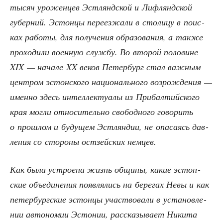
тысяч уро­жен­цев Эст­лянд­ской и Лиф­лянд­ской
губер­ний. Эстон­цы пере­ез­жа­ли в сто­ли­цу в поис­
ках рабо­ты, для полу­че­ния обра­зо­ва­ния, а так­же
про­хо­ди­ли воен­ную служ­бу. Во вто­рой поло­вине
XIX — нача­ле XX веков Петер­бург стал важ­ным
цен­тром эстон­ско­го наци­о­наль­но­го воз­рож­де­ния —
имен­но здесь интел­лек­ту­а­лы из При­бал­тий­ско­го
края мог­ли отно­си­тель­но сво­бод­но­го гово­рить
о про­шлом и буду­щем Эст­лян­дии, не опа­са­ясь дав­
ле­ния со сто­ро­ны ост­зей­ских немцев.
Как была устро­е­на жизнь общи­ны, какие эстон­
ские объ­еди­не­ния появ­ля­лись на бере­гах Невы и как
петер­бург­ские эстон­цы участ­во­ва­ли в уста­нов­ле­
нии авто­но­мии Эсто­нии, рас­ска­зы­ва­ет Ники­та