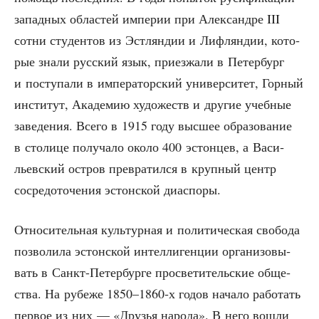
запад­ных обла­стей импе­рии при Алек­сан­дре III
сот­ни сту­ден­тов из Эст­лян­дии и Лиф­лян­дии, кото­
рые зна­ли рус­ский язык, при­ез­жа­ли в Петер­бург
и посту­па­ли в импе­ра­тор­ский уни­вер­си­тет, Гор­ный
инсти­тут, Ака­де­мию худо­жеств и дру­гие учеб­ные
заве­де­ния. Все­го в 1915 году выс­шее обра­зо­ва­ние
в сто­ли­це полу­ча­ло око­ло 400 эстон­цев, а Васи­
льев­ский ост­ров пре­вра­тил­ся в круп­ный центр
сосре­до­то­че­ния эстон­ской диаспоры.
Отно­си­тель­ная куль­тур­ная и поли­ти­че­ская сво­бо­да
поз­во­ли­ла эстон­ской интел­ли­ген­ции орга­ни­зо­вы­
вать в Санкт-Петер­бур­ге про­све­ти­тель­ские обще­
ства. На рубе­же 1850–1860‑х годов нача­ло рабо­тать
пер­вое из них — «Дру­зья наро­да». В него вошли