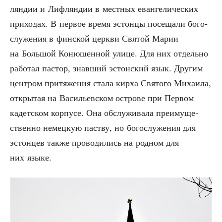
лян­дии и Лиф­лян­дии в мест­ных еван­ге­ли­че­ских
при­хо­дах. В пер­вое вре­мя эстон­цы посе­ща­ли бого­
слу­же­ния в фин­ской церк­ви Свя­той Марии
на Боль­шой Коню­шен­ной ули­це. Для них отдель­но
рабо­тал пас­тор, знав­ший эстон­ский язык. Дру­гим
цен­тром при­тя­же­ния ста­ла кир­ха Свя­то­го Миха­и­ла,
откры­тая на Васи­льев­ском ост­ро­ве при Пер­вом
кадет­ском кор­пу­се. Она обслу­жи­ва­ла пре­иму­ще­
ствен­но немец­кую паст­ву, но бого­слу­же­ния для
эстон­цев так­же про­во­ди­лись на род­ном для
них языке.