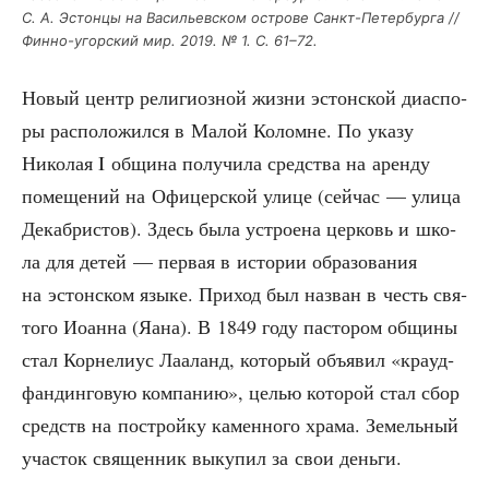
С. А. Эстон­цы на Васи­льев­ском ост­ро­ве Санкт-Петер­бур­га //
Фин­но-угор­ский мир. 2019. № 1. С. 61–72.
Новый центр рели­ги­оз­ной жиз­ни эстон­ской диас­по­
ры рас­по­ло­жил­ся в Малой Коломне. По ука­зу
Нико­лая I общи­на полу­чи­ла сред­ства на арен­ду
поме­ще­ний на Офи­цер­ской ули­це (сей­час — ули­ца
Декаб­ри­стов). Здесь была устро­е­на цер­ковь и шко­
ла для детей — пер­вая в исто­рии обра­зо­ва­ния
на эстон­ском язы­ке. При­ход был назван в честь свя­
то­го Иоан­на (Яана). В 1849 году пас­то­ром общи­ны
стал Кор­не­ли­ус Лаа­ланд, кото­рый объ­явил «кра­уд­
фандин­го­вую ком­па­нию», целью кото­рой стал сбор
средств на построй­ку камен­но­го хра­ма. Земель­ный
уча­сток свя­щен­ник выку­пил за свои деньги.