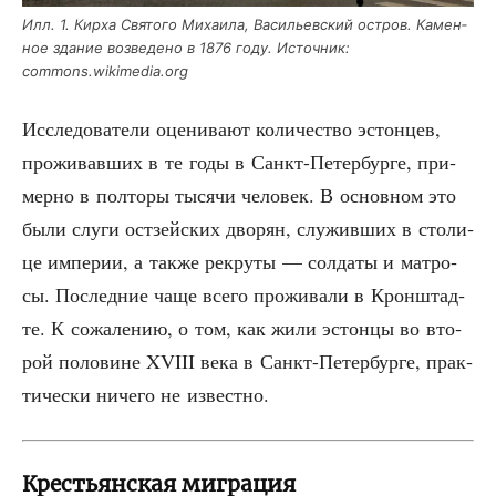
Илл. 1. Кир­ха Свя­то­го Миха­и­ла, Васи­льев­ский ост­ров. Камен­
ное зда­ние воз­ве­де­но в 1876 году. Источ­ник:
commons.wikimedia.org
Иссле­до­ва­те­ли оце­ни­ва­ют коли­че­ство эстон­цев,
про­жи­вав­ших в те годы в Санкт-Петер­бур­ге, при­
мер­но в пол­то­ры тыся­чи чело­век. В основ­ном это
были слу­ги ост­зей­ских дво­рян, слу­жив­ших в сто­ли­
це импе­рии, а так­же рекру­ты — сол­да­ты и мат­ро­
сы. Послед­ние чаще все­го про­жи­ва­ли в Крон­штад­
те. К сожа­ле­нию, о том, как жили эстон­цы во вто­
рой поло­вине XVIII века в Санкт-Петер­бур­ге, прак­
ти­че­ски ниче­го не известно.
Крестьянская миграция