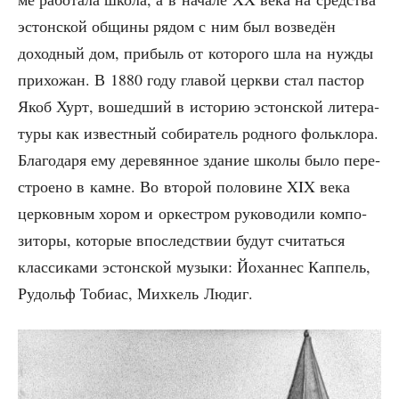
эстон­ской общи­ны рядом с ним был воз­ве­дён
доход­ный дом, при­быль от кото­ро­го шла на нуж­ды
при­хо­жан. В 1880 году гла­вой церк­ви стал пас­тор
Якоб Хурт, вошед­ший в исто­рию эстон­ской лите­ра­
ту­ры как извест­ный соби­ра­тель род­но­го фольк­ло­ра.
Бла­го­да­ря ему дере­вян­ное зда­ние шко­лы было пере­
стро­е­но в камне. Во вто­рой поло­вине XIX века
цер­ков­ным хором и оркест­ром руко­во­ди­ли ком­по­
зи­то­ры, кото­рые впо­след­ствии будут счи­тать­ся
клас­си­ка­ми эстон­ской музы­ки: Йохан­нес Кап­пель,
Рудольф Тоби­ас, Мих­кель Людиг.