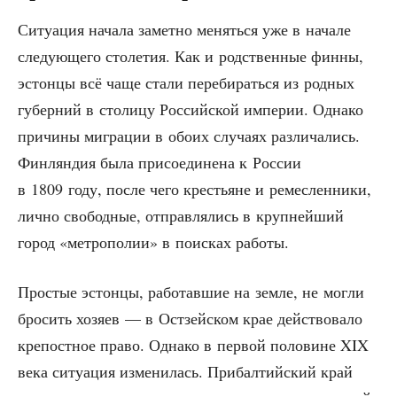
Ситу­а­ция нача­ла замет­но менять­ся уже в нача­ле
сле­ду­ю­ще­го сто­ле­тия. Как и род­ствен­ные фин­ны,
эстон­цы всё чаще ста­ли пере­би­рать­ся из род­ных
губер­ний в сто­ли­цу Рос­сий­ской импе­рии. Одна­ко
при­чи­ны мигра­ции в обо­их слу­ча­ях раз­ли­ча­лись.
Фин­лян­дия была при­со­еди­не­на к Рос­сии
в 1809 году, после чего кре­стьяне и ремес­лен­ни­ки,
лич­но сво­бод­ные, отправ­ля­лись в круп­ней­ший
город «мет­ро­по­лии» в поис­ках работы.
Про­стые эстон­цы, рабо­тав­шие на зем­ле, не мог­ли
бро­сить хозя­ев — в Ост­зей­ском крае дей­ство­ва­ло
кре­пост­ное пра­во. Одна­ко в пер­вой поло­вине XIX
века ситу­а­ция изме­ни­лась. При­бал­тий­ский край