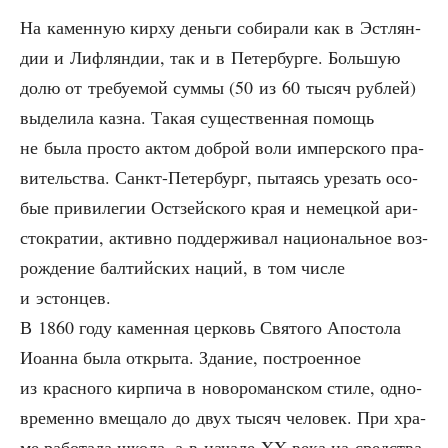
На камен­ную кир­ху день­ги соби­ра­ли как в Эст­лян­
дии и Лиф­лян­дии, так и в Петер­бур­ге. Боль­шую
долю от тре­бу­е­мой сум­мы (50 из 60 тысяч руб­лей)
выде­ли­ла каз­на. Такая суще­ствен­ная помощь
не была про­сто актом доб­рой воли импер­ско­го пра­
ви­тель­ства. Санкт-Петер­бург, пыта­ясь уре­зать осо­
бые при­ви­ле­гии Ост­зей­ско­го края и немец­кой ари­
сто­кра­тии, актив­но под­дер­жи­вал наци­о­наль­ное воз­
рож­де­ние бал­тий­ских наций, в том чис­ле
и эстонцев.
В 1860 году камен­ная цер­ковь Свя­то­го Апо­сто­ла
Иоан­на была откры­та. Зда­ние, постро­ен­ное
из крас­но­го кир­пи­ча в ново­ро­ман­ском сти­ле, одно­
вре­мен­но вме­ща­ло до двух тысяч чело­век. При хра­
ме рабо­та­ла шко­ла, а в нача­ле XX века на сред­ства