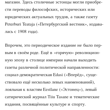
мага­зин. Здесь сто­лич­ные эстон­цы мог­ли при­об­ре­
сти пере­во­ды фило­соф­ских, исто­ри­че­ских или
юри­ди­че­ских акту­аль­ных тру­дов, а так­же газе­ту
Peterburi Teataja («Петер­бург­ский вест­ник», изда­ва­
лась с 1908 года).
Впро­чем, это пери­о­ди­че­ское изда­ние не было пер­
вым в сво­ём роде. Ещё в «горя­чую» рево­лю­ци­он­
ную эпо­ху в сто­ли­це импе­рии нача­ли выхо­дить
газе­ты раз­лич­ной поли­ти­че­ской направ­лен­но­сти:
соци­ал-демо­кра­ти­че­ская Edasi («Впе­рёд», суще­
ство­ва­ло ещё несколь­ко левых наиме­но­ва­ний),
лояль­ная к вла­стям Eestlane («Эсто­нец»), левый
сати­ри­че­ский жур­нал Tiiu Tasane и тема­ти­че­ские
изда­ния, посвя­щён­ные куль­ту­ре и спорту.