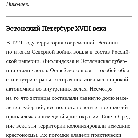
Николаев.
Эстонский Петербург XVIII века
В 1721 году тер­ри­то­рия совре­мен­ной Эсто­нии
по ито­гам Север­ной вой­ны вошла в состав Рос­сий­
ской импе­рии. Лиф­лянд­ская и Эст­лянд­ская губер­
нии ста­ли частью Ост­зей­ско­го края — осо­бой обла­
сти внут­ри стра­ны, кото­рая поль­зо­ва­лась широ­кой
авто­но­ми­ей во внут­рен­них делах. Несмот­ря
на то что эстон­цы состав­ля­ли льви­ную долю насе­
ле­ния губер­ний, вся пол­но­та вла­сти и при­ви­ле­гий
при­над­ле­жа­ла немец­кой ари­сто­кра­тии. Ещё в Сред­
ние века эти тер­ри­то­рии коло­ни­зи­ро­ва­ли немец­кие
кре­сто­нос­цы. Их потом­ки вла­де­ли прак­ти­че­ски