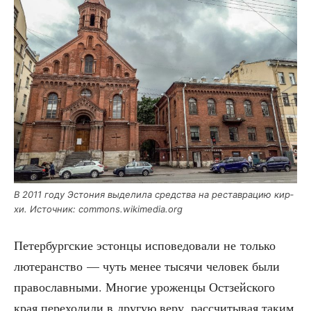
В 2011 году Эсто­ния выде­ли­ла сред­ства на рестав­ра­цию кир­
хи. Источ­ник: commons.wikimedia.org
Петер­бург­ские эстон­цы испо­ве­до­ва­ли не толь­ко
люте­ран­ство — чуть менее тыся­чи чело­век были
пра­во­слав­ны­ми. Мно­гие уро­жен­цы Ост­зей­ско­го
края пере­хо­ди­ли в дру­гую веру, рас­счи­ты­вая таким