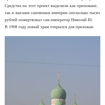
Сред­ства на этот про­ект выде­ли­ли как при­хо­жане,
так и выс­шие санов­ни­ки импе­рии (несколь­ко тысяч
руб­лей пожерт­во­вал сам импе­ра­тор Нико­лай II).
В 1908 году новый храм открыл­ся для прихожан.