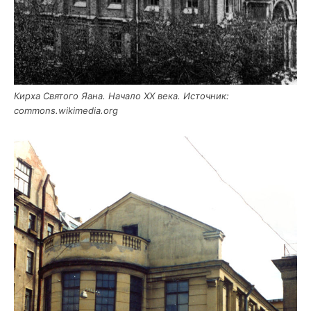
Кир­ха Свя­то­го Яана. Нача­ло XX века. Источ­ник:
commons.wikimedia.org