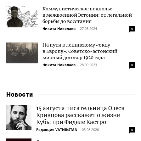
Коммунистическое подполье
в межвоенной Эстонии: от легальной
борьбы до восстания
Никита Николаев
-
27.03.2024
0
На пути к ленинскому «окну
в Европу». Советско-эстонский
мирный договор 1920 года
Никита Николаев
-
28.09.2023
0
Новости
15 августа писательница Олеся
Кривцова расскажет о жизни
Кубы при Фиделе Кастро
Редакция VATNIKSTAN
-
05.08.2026
0