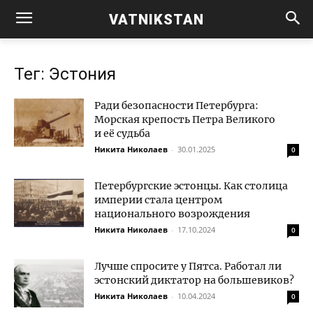
VATNIKSTAN
Тег: Эстония
Ради безопасности Петербурга:
Морская крепость Петра Великого
и её судьба
Никита Николаев
-
30.01.2025
0
Петербургские эстонцы. Как столица
империи стала центром
национального возрождения
Никита Николаев
-
17.10.2024
0
Лучше спросите у Пятса. Работал ли
эстонский диктатор на большевиков?
Никита Николаев
-
10.04.2024
0