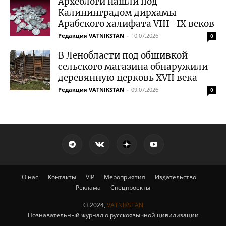
Археологи нашли под
Калининградом дирхамы
Арабского халифата VIII–IX веков
Редакция VATNIKSTAN
-
10.07.2026
0
В Ленобласти под обшивкой
сельского магазина обнаружили
деревянную церковь XVII века
Редакция VATNIKSTAN
-
09.07.2026
0
О нас
Контакты
VIP
Мероприятия
Издательство
Реклама
Спецпроекты
© 2024,
VATNIKSTAN
Познавательный журнал о русскоязычной цивилизации