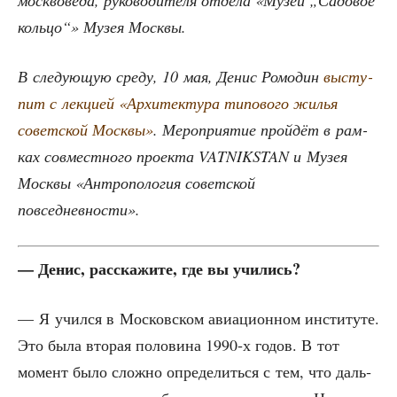
моск­во­ве­да, руко­во­ди­те­ля отде­ла «Музей „Садо­вое
коль­цо“» Музея Москвы.
В сле­ду­ю­щую сре­ду, 10 мая, Денис Ромо­дин
высту­
пит с лек­ци­ей «Архи­тек­ту­ра типо­во­го жилья
совет­ской Моск­вы»
. Меро­при­я­тие прой­дёт в рам­
ках сов­мест­но­го про­ек­та VATNIKSTAN и Музея
Моск­вы «Антро­по­ло­гия совет­ской
повседневности».
— Денис, рас­ска­жи­те, где вы учились?
— Я учил­ся в Мос­ков­ском авиа­ци­он­ном инсти­ту­те.
Это была вто­рая поло­ви­на 1990‑х годов. В тот
момент было слож­но опре­де­лить­ся с тем, что даль­