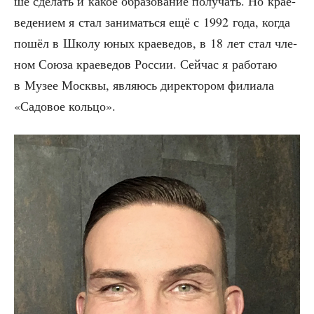
ше сде­лать и какое обра­зо­ва­ние полу­чать. Но кра­е­
ве­де­ни­ем я стал зани­мать­ся ещё с 1992 года, когда
пошёл в Шко­лу юных кра­е­ве­дов, в 18 лет стал чле­
ном Сою­за кра­е­ве­дов Рос­сии. Сей­час я рабо­таю
в Музее Моск­вы, явля­юсь дирек­то­ром фили­а­ла
«Садо­вое кольцо».