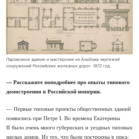
Паро­воз­ное зда­ние и мастер­ские из Аль­бо­ма чер­те­жей
соору­же­ний Рос­сий­ских желез­ных дорог. 1872 год
— Рас­ска­жи­те попо­дроб­нее про опы­ты типо­во­го
домо­стро­е­ния в Рос­сий­ской империи.
— Пер­вые типо­вые про­ек­ты обще­ствен­ных зда­ний
появи­лись при Пет­ре I. Во вре­ме­на Ека­те­ри­ны
II было очень мно­го губерн­ских и уезд­ных типо­вых
жилых домов. Из тех, что были постро­е­ны в пред­