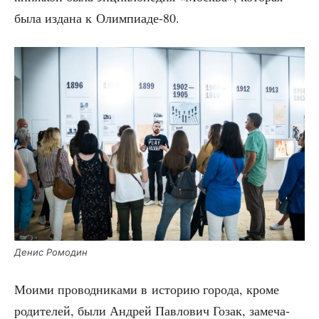
была изда­на к Олимпиаде-80.
Денис Ромо­дин
Мои­ми про­вод­ни­ка­ми в исто­рию горо­да, кро­ме
роди­те­лей, были Андрей Пав­ло­вич Гозак, заме­ча­