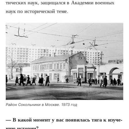
ти­че­ских наук, защи­щал­ся в Ака­де­мии воен­ных
наук по исто­ри­че­ской теме.
Рай­он Соколь­ни­ки в Москве. 1973 год
— В какой момент у вас появи­лась тяга к изу­че­
нию истории?