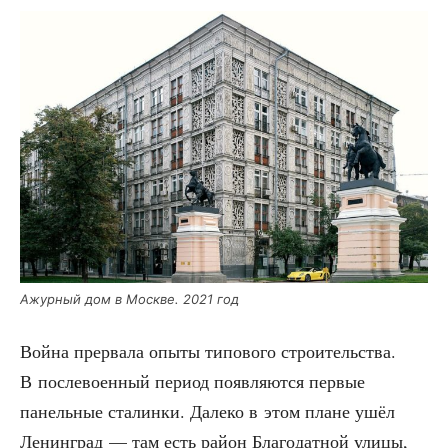
Ажур­ный дом в Москве. 2021 год
Вой­на пре­рва­ла опы­ты типо­во­го стро­и­тель­ства.
В после­во­ен­ный пери­од появ­ля­ют­ся пер­вые
панель­ные ста­лин­ки. Дале­ко в этом плане ушёл
Ленин­град — там есть рай­он Бла­го­дат­ной ули­цы,