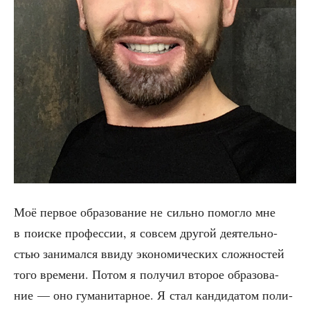
Моё пер­вое обра­зо­ва­ние не силь­но помог­ло мне
в поис­ке про­фес­сии, я совсем дру­гой дея­тель­но­
стью зани­мал­ся вви­ду эко­но­ми­че­ских слож­но­стей
того вре­ме­ни. Потом я полу­чил вто­рое обра­зо­ва­
ние — оно гума­ни­тар­ное. Я стал кан­ди­да­том поли­