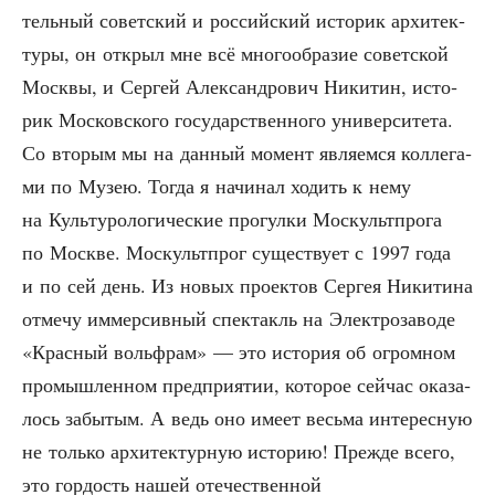
тель­ный совет­ский и рос­сий­ский исто­рик архи­тек­
ту­ры, он открыл мне всё мно­го­об­ра­зие совет­ской
Моск­вы, и Сер­гей Алек­сан­дро­вич Ники­тин, исто­
рик Мос­ков­ско­го госу­дар­ствен­но­го уни­вер­си­те­та.
Со вто­рым мы на дан­ный момент явля­ем­ся кол­ле­га­
ми по Музею. Тогда я начи­нал ходить к нему
на Куль­ту­ро­ло­ги­че­ские про­гул­ки Москульт­про­га
по Москве. Москульт­прог суще­ству­ет с 1997 года
и по сей день. Из новых про­ек­тов Сер­гея Ники­ти­на
отме­чу иммер­сив­ный спек­такль на Элек­тро­за­во­де
«Крас­ный воль­фрам» — это исто­рия об огром­ном
про­мыш­лен­ном пред­при­я­тии, кото­рое сей­час ока­за­
лось забы­тым. А ведь оно име­ет весь­ма инте­рес­ную
не толь­ко архи­тек­тур­ную исто­рию! Преж­де все­го,
это гор­дость нашей оте­че­ствен­ной