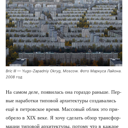
Bric III — Yugo-Zapadniy Okryg, Moscow. Фото Мар­ку­са Лай­о­на.
2008 год
На самом деле, появи­лась она гораз­до рань­ше. Пер­
вые нара­бот­ки типо­вой архи­тек­ту­ры созда­ва­лись
ещё в пет­ров­ское вре­мя. Мас­со­вый облик это при­
об­ре­ло в XIX веке. Я хочу сде­лать обзор транс­фор­
ма­ции типо­вой архи­тек­ту­ры, пото­му что в каж­дое