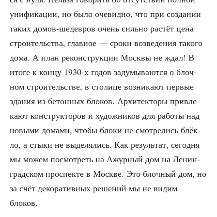
уни­фи­ка­ции, но было оче­вид­но, что при созда­нии
таких домов-шедев­ров очень силь­но рас­тёт цена
стро­и­тель­ства, глав­ное — сро­ки воз­ве­де­ния тако­го
дома. А план рекон­струк­ции Моск­вы не ждал! В
ито­ге к кон­цу 1930‑х годов заду­мы­ва­ют­ся о блоч­
ном стро­и­тель­стве, в сто­ли­це воз­ни­ка­ют пер­вые
зда­ния из бетон­ных бло­ков. Архи­тек­то­ры при­вле­
ка­ют кон­струк­то­ров и худож­ни­ков для рабо­ты над
новы­ми дома­ми, что­бы бло­ки не смот­ре­лись блёк­
ло, а сты­ки не выде­ля­лись. Как резуль­тат, сего­дня
мы можем посмот­реть на Ажур­ный дом на Ленин­
град­ском про­спек­те в Москве. Это блоч­ный дом, но
за счёт деко­ра­тив­ных реше­ний мы не видим
блоков.