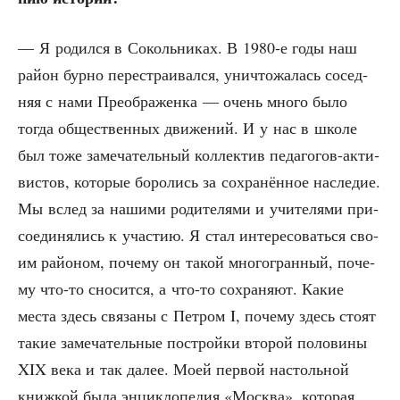
— Я родил­ся в Соколь­ни­ках. В 1980‑е годы наш
рай­он бур­но пере­стра­и­вал­ся, уни­что­жа­лась сосед­
няя с нами Пре­об­ра­жен­ка — очень мно­го было
тогда обще­ствен­ных дви­же­ний. И у нас в шко­ле
был тоже заме­ча­тель­ный кол­лек­тив педа­го­гов-акти­
ви­стов, кото­рые боро­лись за сохра­нён­ное насле­дие.
Мы вслед за наши­ми роди­те­ля­ми и учи­те­ля­ми при­
со­еди­ня­лись к уча­стию. Я стал инте­ре­со­вать­ся сво­
им рай­о­ном, поче­му он такой мно­го­гран­ный, поче­
му что-то сно­сит­ся, а что-то сохра­ня­ют. Какие
места здесь свя­за­ны с Пет­ром I, поче­му здесь сто­ят
такие заме­ча­тель­ные построй­ки вто­рой поло­ви­ны
XIX века и так далее. Моей пер­вой настоль­ной
книж­кой была энцик­ло­пе­дия «Москва», кото­рая