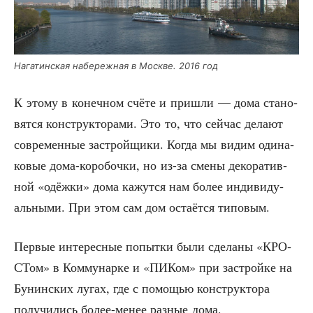
Нага­тин­ская набе­реж­ная в Москве. 2016 год
К это­му в конеч­ном счё­те и при­шли — дома ста­но­
вят­ся кон­струк­то­ра­ми. Это то, что сей­час дела­ют
совре­мен­ные застрой­щи­ки. Когда мы видим оди­на­
ко­вые дома-коро­боч­ки, но из-за сме­ны деко­ра­тив­
ной «одёж­ки» дома кажут­ся нам более инди­ви­ду­
аль­ны­ми. При этом сам дом оста­ёт­ся типовым.
Пер­вые инте­рес­ные попыт­ки были сде­ла­ны «КРО­
СТом» в Ком­му­нар­ке и «ПИКом» при застрой­ке на
Бунин­ских лугах, где с помо­щью кон­струк­то­ра
полу­чи­лись более-менее раз­ные дома.