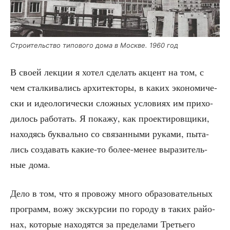
Стро­и­тель­ство типо­во­го дома в Москве. 1960 год
В сво­ей лек­ции я хотел сде­лать акцент на том, с
чем стал­ки­ва­лись архи­тек­то­ры, в каких эко­но­ми­че­
ски и идео­ло­ги­че­ски слож­ных усло­ви­ях им при­хо­
ди­лось рабо­тать. Я пока­жу, как про­ек­ти­ров­щи­ки,
нахо­дясь бук­валь­но со свя­зан­ны­ми рука­ми, пыта­
лись созда­вать какие-то более-менее выра­зи­тель­
ные дома.
Дело в том, что я про­во­жу мно­го обра­зо­ва­тель­ных
про­грамм, вожу экс­кур­сии по горо­ду в таких рай­о­
нах, кото­рые нахо­дят­ся за пре­де­ла­ми Тре­тье­го