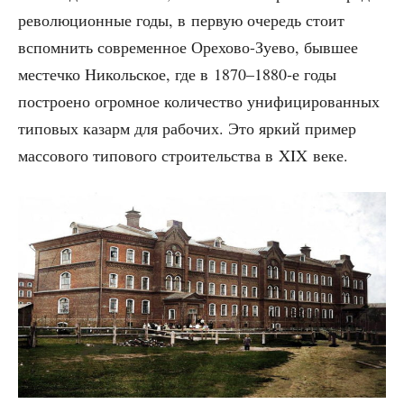
ре­во­лю­ци­он­ные годы, в первую оче­редь сто­ит
вспом­нить совре­мен­ное Оре­хо­во-Зуе­во, быв­шее
местеч­ко Николь­ское, где в 1870–1880‑е годы
постро­е­но огром­ное коли­че­ство уни­фи­ци­ро­ван­ных
типо­вых казарм для рабо­чих. Это яркий при­мер
мас­со­во­го типо­во­го стро­и­тель­ства в XIX веке.