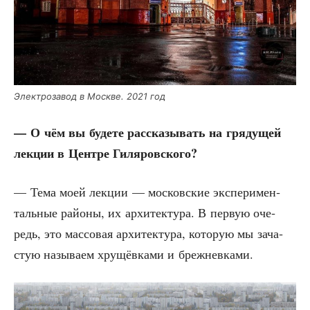
Элек­тро­за­вод в Москве. 2021 год
— О чём вы буде­те рас­ска­зы­вать на гря­ду­щей
лек­ции в Цен­тре Гиляровского?
— Тема моей лек­ции — мос­ков­ские экс­пе­ри­мен­
таль­ные рай­о­ны, их архи­тек­ту­ра. В первую оче­
редь, это мас­со­вая архи­тек­ту­ра, кото­рую мы зача­
стую назы­ва­ем хру­щёв­ка­ми и брежневками.