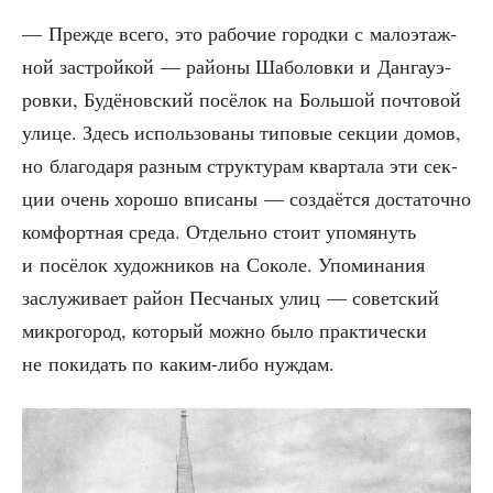
— Преж­де все­го, это рабо­чие город­ки с мало­этаж­
ной застрой­кой — рай­о­ны Шабо­лов­ки и Дан­гау­э­
ров­ки, Будё­нов­ский посё­лок на Боль­шой поч­то­вой
ули­це. Здесь исполь­зо­ва­ны типо­вые сек­ции домов,
но бла­го­да­ря раз­ным струк­ту­рам квар­та­ла эти сек­
ции очень хоро­шо впи­са­ны — созда­ёт­ся доста­точ­но
ком­форт­ная сре­да. Отдель­но сто­ит упо­мя­нуть
и посё­лок худож­ни­ков на Соко­ле. Упо­ми­на­ния
заслу­жи­ва­ет рай­он Пес­ча­ных улиц — совет­ский
мик­ро­го­род, кото­рый мож­но было прак­ти­че­ски
не поки­дать по каким-либо нуждам.