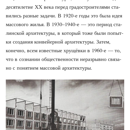
деся­ти­ле­тие XX века перед гра­до­стро­и­те­ля­ми ста­
ви­лись раз­ные зада­чи. В 1920‑е годы это была идея
мас­со­во­го жилья. В 1930–1940‑е — это пери­од ста­
лин­ской архи­тек­ту­ры, в кото­рый тоже были попыт­
ки созда­ния кон­вей­ер­ной архи­тек­ту­ры. Затем,
конеч­но, всем извест­ные хру­щёв­ки в 1960‑е — то,
что в созна­нии обще­ствен­но­сти нераз­рыв­но свя­за­
но с поня­ти­ем мас­со­вой архитектуры.