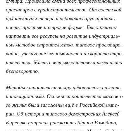
ампи­ра. Про­изо­шла сме­на всех про­фес­си­о­наль­ных
ори­ен­ти­ров в гра­до­стро­и­тель­стве. От совет­ской
архи­тек­ту­ры теперь тре­бо­ва­лась функ­ци­о­наль­
ность, про­стые и стро­гие фор­мы. Было реше­но
напра­вить все ресур­сы на раз­ви­тие инду­стри­аль­
ных мето­дов стро­и­тель­ства, типо­вое про­ек­ти­ро­
ва­ние, уве­ли­че­ние эко­но­мич­но­сти и ско­ро­сти стро­
и­тель­ства. Жизнь совет­ско­го чело­ве­ка изме­ни­лась
бесповоротно.
Мето­ды стро­и­тель­ства хру­щё­вок нель­зя назвать
инно­ва­ци­он­ны­ми. Осно­вы стро­и­тель­ства мас­со­во­
го жилья были зало­же­ны ещё в Рос­сий­ской импе­
рии. Об исто­рии типо­во­го домо­стро­е­ния Алек­сей
Кире­ен­ко попро­сил рас­ска­зать Дени­са Ромо­ди­на,