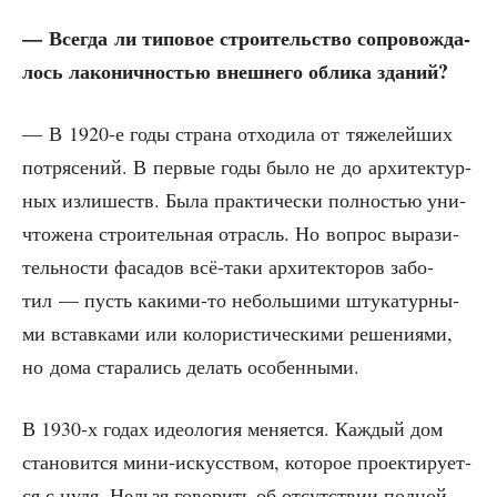
— Все­гда ли типо­вое стро­и­тель­ство сопро­вож­да­
лось лако­нич­но­стью внеш­не­го обли­ка зданий?
— В 1920‑е годы стра­на отхо­ди­ла от тяже­лей­ших
потря­се­ний. В пер­вые годы было не до архи­тек­тур­
ных изли­шеств. Была прак­ти­че­ски пол­но­стью уни­
что­же­на стро­и­тель­ная отрасль. Но вопрос выра­зи­
тель­но­сти фаса­дов всё-таки архи­тек­то­ров забо­
тил — пусть каки­ми-то неболь­ши­ми шту­ка­тур­ны­
ми встав­ка­ми или коло­ри­сти­че­ски­ми реше­ни­я­ми,
но дома ста­ра­лись делать особенными.
В 1930‑х годах идео­ло­гия меня­ет­ся. Каж­дый дом
ста­но­вит­ся мини-искус­ством, кото­рое про­ек­ти­ру­ет­
ся с нуля. Нель­зя гово­рить об отсут­ствии пол­ной