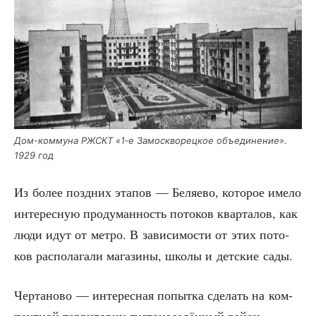
Дом-ком­му­на РЖСКТ «1‑е Замоск­во­рец­кое объ­еди­не­ние».
1929 год
Из более позд­них эта­пов — Беля­е­во, кото­рое име­ло
инте­рес­ную про­ду­ман­ность пото­ков квар­та­лов, как
люди идут от мет­ро. В зави­си­мо­сти от этих пото­
ков рас­по­ла­га­ли мага­зи­ны, шко­лы и дет­ские сады.
Чер­та­но­во — инте­рес­ная попыт­ка сде­лать на ком­
пакт­ной тер­ри­то­рии густо­на­се­лён­ный рай­он