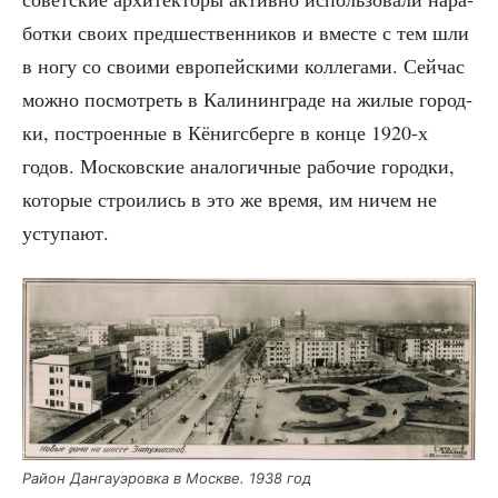
бот­ки сво­их пред­ше­ствен­ни­ков и вме­сте с тем шли
в ногу со сво­и­ми евро­пей­ски­ми кол­ле­га­ми. Сей­час
мож­но посмот­реть в Кали­нин­гра­де на жилые город­
ки, постро­ен­ные в Кёнигсбер­ге в кон­це 1920‑х
годов. Мос­ков­ские ана­ло­гич­ные рабо­чие город­ки,
кото­рые стро­и­лись в это же вре­мя, им ничем не
уступают.
Рай­он Дан­гау­э­ров­ка в Москве. 1938 год