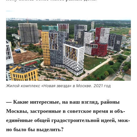
Жилой ком­плекс «Новая звез­да» в Москве. 2021 год
— Какие инте­рес­ные, на ваш взгляд, рай­о­ны
Моск­вы, застро­ен­ные в совет­ское вре­мя и объ­
еди­нён­ные общей гра­до­стро­и­тель­ной иде­ей, мож­
но было бы выделить?