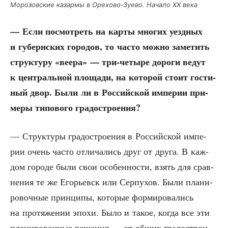
Моро­зов­ские казар­мы в Оре­хо­во-Зуе­во. Нача­ло XX века
— Если посмот­реть на кар­ты мно­гих уезд­ных
и губерн­ских горо­дов, то часто мож­но заме­тить
струк­ту­ру «вее­ра» — три-четы­ре доро­ги ведут
к цен­траль­ной пло­ща­ди, на кото­рой сто­ит гости­
ный двор. Были ли в Рос­сий­ской импе­рии при­
ме­ры типо­во­го градостроения?
— Струк­ту­ры гра­до­стро­е­ния в Рос­сий­ской импе­
рии очень часто отли­ча­лись друг от дру­га. В каж­
дом горо­де были свои осо­бен­но­сти, взять для срав­
не­ния те же Его­рьевск или Сер­пу­хов. Были пла­ни­
ро­воч­ные прин­ци­пы, кото­рые фор­ми­ро­ва­лись
на про­тя­же­нии эпо­хи. Было и такое, когда все эти
пла­ни­ро­воч­ные реше­ния — от общих гра­до­стро­и­