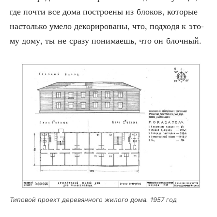
где почти все дома постро­е­ны из бло­ков, кото­рые
настоль­ко уме­ло деко­ри­ро­ва­ны, что, под­хо­дя к это­
му дому, ты не сра­зу пони­ма­ешь, что он блочный.
Типо­вой про­ект дере­вян­но­го жило­го дома. 1957 год