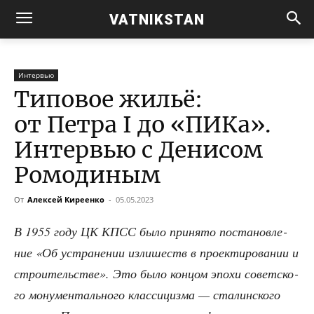
VATNIKSTAN
Интервью
Типовое жильё:
от Петра I до «ПИКа».
Интервью с Денисом
Ромодиным
От
Алексей Киреенко
-
05.05.2023
В 1955 году ЦК КПСС было при­ня­то поста­нов­ле­
ние «Об устра­не­нии изли­шеств в про­ек­ти­ро­ва­нии и
стро­и­тель­стве». Это было кон­цом эпо­хи совет­ско­
го мону­мен­таль­но­го клас­си­циз­ма — ста­лин­ско­го