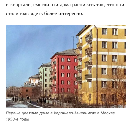
в квар­та­ле, смог­ли эти дома рас­пи­сать так, что они
ста­ли выгля­деть более интересно.
Пер­вые цвет­ные дома в Хоро­ше­во-Мнев­ни­ках в Москве.
1950‑е годы