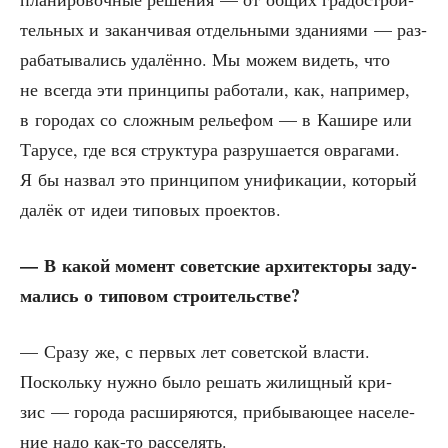
тель­ных и закан­чи­вая отдель­ны­ми зда­ни­я­ми — раз­
ра­ба­ты­ва­лись уда­лён­но. Мы можем видеть, что
не все­гда эти прин­ци­пы рабо­та­ли, как, напри­мер,
в горо­дах со слож­ным релье­фом — в Каши­ре или
Тару­се, где вся струк­ту­ра раз­ру­ша­ет­ся овра­га­ми.
Я бы назвал это прин­ци­пом уни­фи­ка­ции, кото­рый
далёк от идеи типо­вых проектов.
— В какой момент совет­ские архи­тек­то­ры заду­
ма­лись о типо­вом строительстве?
— Сра­зу же, с пер­вых лет совет­ской вла­сти.
Посколь­ку нуж­но было решать жилищ­ный кри­
зис — горо­да рас­ши­ря­ют­ся, при­бы­ва­ю­щее насе­ле­
ние надо как-то расселять.