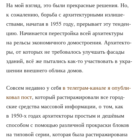
На мой взгляд, это были пре­крас­ные реше­ния. Но,
к сожа­ле­нию, борь­ба с архи­тек­тур­ны­ми изли­ше­
ства­ми, нача­тая в 1955 году, пре­ры­ва­ет эту тен­ден­
цию. Начи­на­ет­ся пере­строй­ка всей архи­тек­ту­ры
на рель­сы эко­но­мич­но­го домо­стро­е­ния. Архи­тек­то­
ры, от кото­рых не тре­бо­ва­лось улуч­шать фаса­ды
зда­ний, всё же пыта­лись как-то участ­во­вать в укра­
ше­нии внеш­не­го обли­ка домов.
Совсем недав­но у себя
в теле­грам-кана­ле я опуб­ли­
ко­вал пост
, кото­рый рас­ти­ра­жи­ро­ва­ли все город­
ские сред­ства мас­со­вой инфор­ма­ции, о том, как
в 1950‑х годах архи­тек­то­ры про­стым и дешё­вым
спо­со­бом с помо­щью раз­лич­ной про­крас­ки бло­ков
на типо­вой серии, кото­рая была рас­ти­ра­жи­ро­ва­на