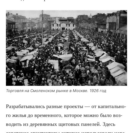
Тор­гов­ля на Смо­лен­ском рын­ке в Москве. 1926 год
Раз­ра­ба­ты­ва­лись раз­ные про­ек­ты — от капи­таль­но­
го жилья до вре­мен­но­го, кото­рое мож­но было воз­
во­дить из дере­вян­ных щито­вых пане­лей. Здесь
совет­ские архи­тек­то­ры актив­но исполь­зо­ва­ли нара­