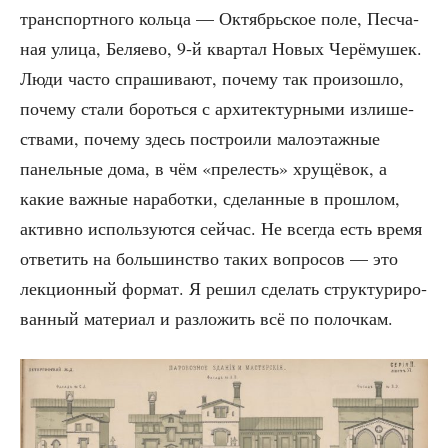
транс­порт­но­го коль­ца — Октябрь­ское поле, Пес­ча­
ная ули­ца, Беля­е­во, 9‑й квар­тал Новых Черё­му­шек.
Люди часто спра­ши­ва­ют, поче­му так про­изо­шло,
поче­му ста­ли бороть­ся с архи­тек­тур­ны­ми изли­ше­
ства­ми, поче­му здесь постро­и­ли мало­этаж­ные
панель­ные дома, в чём «пре­лесть» хру­щё­вок, а
какие важ­ные нара­бот­ки, сде­лан­ные в про­шлом,
актив­но исполь­зу­ют­ся сей­час. Не все­гда есть вре­мя
отве­тить на боль­шин­ство таких вопро­сов — это
лек­ци­он­ный фор­мат. Я решил сде­лать струк­ту­ри­ро­
ван­ный мате­ри­ал и раз­ло­жить всё по полочкам.