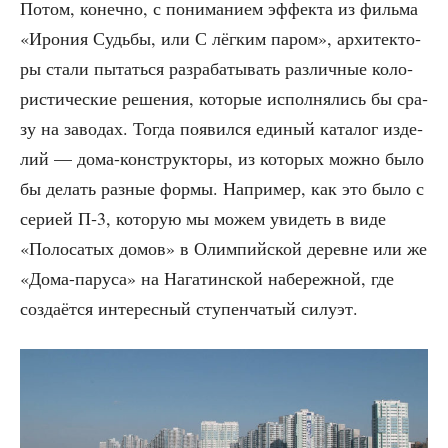
Потом, конеч­но, с пони­ма­ни­ем эффек­та из филь­ма
«Иро­ния Судь­бы, или С лёг­ким паром», архи­тек­то­
ры ста­ли пытать­ся раз­ра­ба­ты­вать раз­лич­ные коло­
ри­сти­че­ские реше­ния, кото­рые испол­ня­лись бы сра­
зу на заво­дах. Тогда появил­ся еди­ный ката­лог изде­
лий — дома-кон­струк­то­ры, из кото­рых мож­но было
бы делать раз­ные фор­мы. Напри­мер, как это было с
сери­ей П‑3, кото­рую мы можем уви­деть в виде
«Поло­са­тых домов» в Олим­пий­ской деревне или же
«Дома-пару­са» на Нага­тин­ской набе­реж­ной, где
созда­ёт­ся инте­рес­ный сту­пен­ча­тый силуэт.