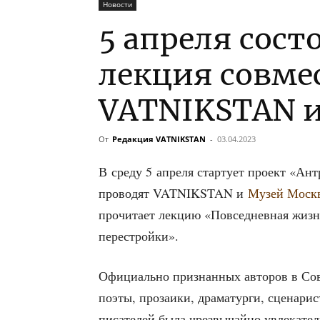
Новости
5 апреля сост
лекция совме
VATNIKSTAN 
От
Редакция VATNIKSTAN
-
03.04.2023
В сре­ду 5 апре­ля стар­ту­ет про­ект «Ант
про­во­дят VATNIKSTAN и
Музей Моск­
про­чи­та­ет лек­цию «Повсе­днев­ная жизнь
перестройки».
Офи­ци­аль­но при­знан­ных авто­ров в С
поэты, про­за­и­ки, дра­ма­тур­ги, сце­на­р
писа­те­лей была чрез­вы­чай­но увле­ка­т