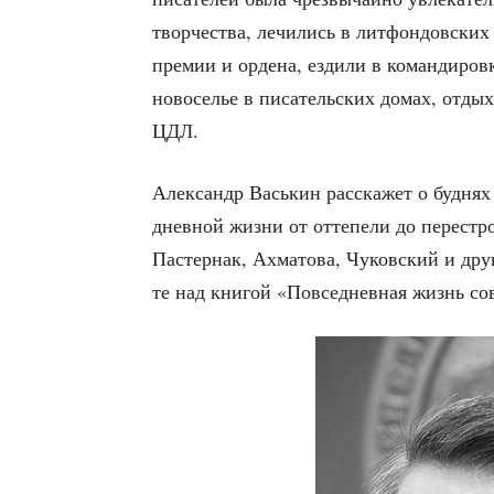
твор­че­ства, лечи­лись в лит­фон­дов­ских
пре­мии и орде­на, езди­ли в коман­ди­ров
ново­се­лье в писа­тель­ских домах, отды­х
ЦДЛ.
Алек­сандр Вась­кин рас­ска­жет о буд­нях
днев­ной жиз­ни от отте­пе­ли до пере­стро
Пастер­нак, Ахма­то­ва, Чуков­ский и дру
те над кни­гой «Повсе­днев­ная жизнь сов