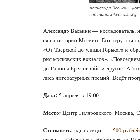
Алек­сандр Вась­кин. Фото
commons.wikimedia.org
Алек­сандр Вась­кин — иссле­до­ва­тель, жу
ся на исто­рии Моск­вы. Его перу при­над­
«От Твер­ской до ули­цы Горь­ко­го и обр
рия мос­ков­ских вок­за­лов», «Повсе­дне
до Гали­ны Бреж­не­вой» и дру­гие. Рабо­ты
лись лите­ра­тур­ных пре­мий. Ведёт про
Дата:
5 апре­ля в 19:00
Место:
Центр Гиля­ров­ско­го. Москва, Ст
Сто­и­мость:
одна лек­ция —
500 руб­лей
вузов — 350 руб­лей, або­не­мент на 10