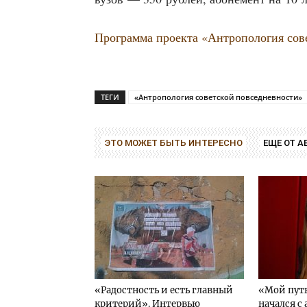
Про­грам­ма про­ек­та «Антро­по­ло­гия со
ТЕГИ
«Антропология советской повседневности»
ЭТО МОЖЕТ БЫТЬ ИНТЕРЕСНО
ЕЩЕ ОТ А
«Радостность и есть главный
«Мой путь
критерий». Интервью
начался с