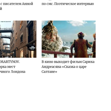
с писателем Анной
по смс. Поэтическое интервью
ой
и MARTYNOV.
В кино выходит фильм Сарика
рка мест
Андреасяна «Сказка о царе
чного Лондона
Салтане»