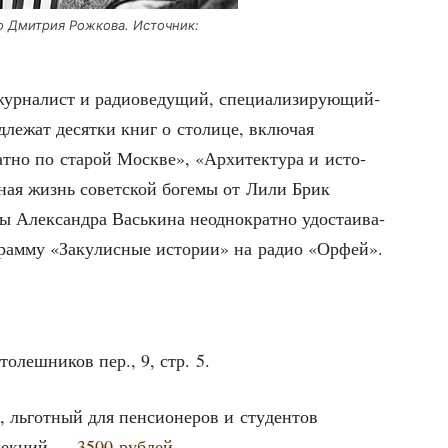
 Дмит­рия Рож­ко­ва. Источ­ник:
р­на­лист и радио­ве­ду­щий, спе­ци­а­ли­зи­ру­ю­щий­
ле­жат десят­ки книг о сто­ли­це, вклю­чая
ат­но по ста­рой Москве», «Архи­тек­ту­ра и исто­
в­ная жизнь совет­ской боге­мы от Лили Брик
 Алек­сандра Вась­ки­на неод­но­крат­но удо­ста­и­ва­
­грам­му «Заку­лис­ные исто­рии» на радио «Орфей».
о­леш­ни­ков пер., 9, стр. 5.
, льгот­ный для пен­си­о­не­ров и сту­ден­тов
 лек­ций —
3500 руб­лей
.