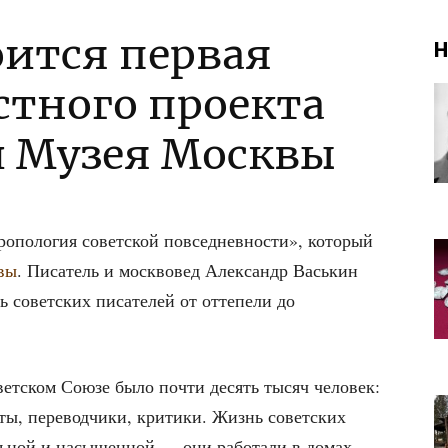
оится первая
Н
стного проекта
и Музея Москвы
ро­по­ло­гия совет­ской повсе­днев­но­сти», кото­рый
вы
. Писа­тель и моск­во­вед Алек­сандр Вась­кин
 совет­ских писа­те­лей от отте­пе­ли до
овет­ском Сою­зе было почти десять тысяч чело­век:
и­сты, пере­вод­чи­ки, кри­ти­ки. Жизнь совет­ских
ель­ной и насы­щен­ной — они рабо­та­ли в домах