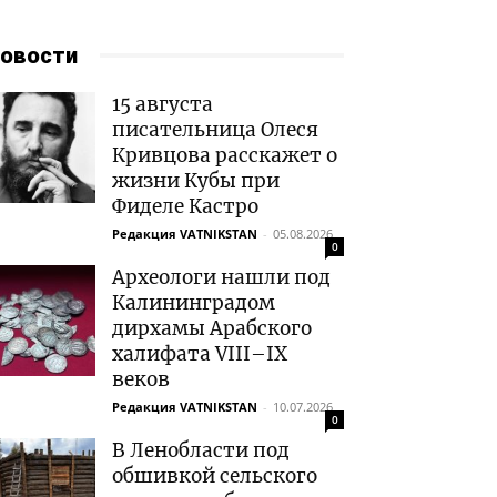
овости
15 августа
писательница Олеся
Кривцова расскажет о
жизни Кубы при
Фиделе Кастро
Редакция VATNIKSTAN
-
05.08.2026
0
Археологи нашли под
Калининградом
дирхамы Арабского
халифата VIII–IX
веков
Редакция VATNIKSTAN
-
10.07.2026
0
В Ленобласти под
обшивкой сельского