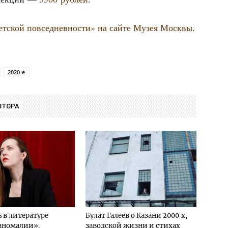
вет­ской повсе­днев­но­сти» на сай­те Музея Моск­вы
.
2020-е
ВТОРА
 в литературе
Булат Галеев о Казани 2000‑х,
 аномалии».
заводской жизни и стихах