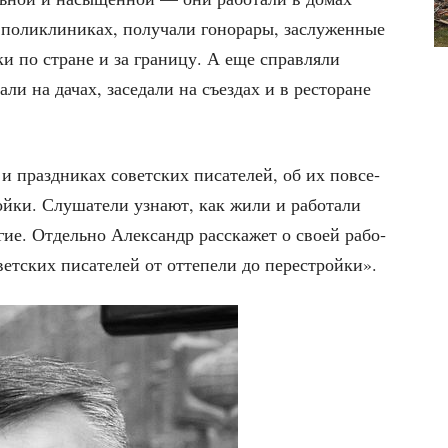
 поли­кли­ни­ках, полу­ча­ли гоно­ра­ры, заслу­жен­ные
­ки по стране и за гра­ни­цу. А еще справ­ля­ли
а­ли на дачах, засе­да­ли на съез­дах и в ресто­ране
 и празд­ни­ках совет­ских писа­те­лей, об их повсе­
й­ки. Слу­ша­те­ли узна­ют, как жили и рабо­та­ли
­гие.
Отдель­но Алек­сандр рас­ска­жет о сво­ей рабо­
ет­ских писа­те­лей от отте­пе­ли до перестройки».