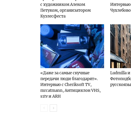
с художником Алеком
Интервью 
Петуком, организатором
Чухлебов
Кузлесфеста
«Даже за самые скучные
Ludmilla 
передачи люди благодарят».
Фотоподбо
Интервью с Cheriksoft TV,
русскоязы
mrcatmann, Антициклон VHS,
s1tv и ARH