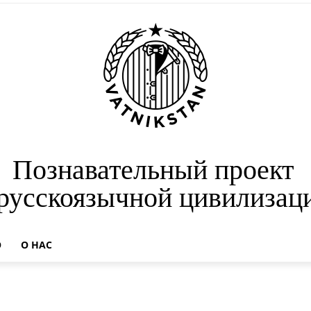
Познавательный проект
 русскоязычной цивилизац
О
О НАС