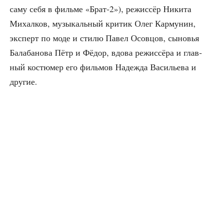
саму себя в филь­ме «Брат‑2»), режис­сёр Ники­та
Михал­ков, музы­каль­ный кри­тик Олег Кар­му­нин,
экс­перт по моде и сти­лю Павел Осов­цов, сыно­вья
Бала­ба­но­ва Пётр и Фёдор, вдо­ва режис­сё­ра и глав­
ный костю­мер его филь­мов Надеж­да Васи­лье­ва и
другие.