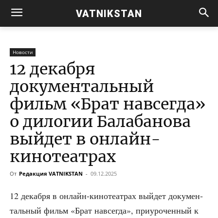
VATNIKSTAN
Новости
12 декабря
документальный
фильм «Брат навсегда»
о дилогии Балабанова
выйдет в онлайн-
кинотеатрах
От
Редакция VATNIKSTAN
-
09.12.2025
12 декаб­ря в онлайн-кино­те­ат­рах вый­дет доку­мен­
таль­ный фильм «Брат навсе­гда», при­уро­чен­ный к