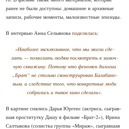
ранее не были доступ­ны: домаш­ние и архив­ные
запи­си, рабо­чие момен­ты, мало­из­вест­ные эпизоды.
В интер­вью Анна Селья­но­ва
поде­ли­лась
:
«Наи­бо­лее экс­клю­зив­ное, что мы мог­ли сде­
лать — поз­во­лить людям посмот­реть в замоч­
ную сква­жи­ну. Пото­му что фено­мен дило­гии
„Брат“ не столь­ко скон­стру­и­ро­ван Бала­ба­но­
вым, а след­ствие того, что кон­крет­ные люди
собра­лись и такое кино сделали».
В кар­тине сня­лись Дарья Юргенс (актри­са, сыг­рав­
шая про­сти­тут­ку Дашу в филь­ме «Брат‑2»), Ири­на
Сал­ты­ко­ва (солист­ка груп­пы «Мираж», сыг­рав­шая