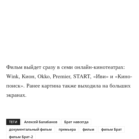
Фильм вый­дет сра­зу в семи онлайн-кино­те­ат­рах:
Wink, Кион, Okko, Premier, START, «Иви» и «Кино­
по­иск». Ранее кар­ти­на так­же выхо­ди­ла на боль­ших
экранах.
ТЕГИ
Алексей Балабанов
Брат навсегда
документальный фильм
премьера
фильм
фильм Брат
фильм Брат-2