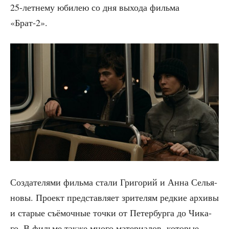
25-лет­не­му юби­лею со дня выхо­да филь­ма
«Брат‑2».
Созда­те­ля­ми филь­ма ста­ли Гри­го­рий и Анна Селья­
но­вы. Про­ект пред­став­ля­ет зри­те­лям ред­кие архи­вы
и ста­рые съё­моч­ные точ­ки от Петер­бур­га до Чика­
го. В филь­ме так­же мно­го мате­ри­а­лов, кото­рые