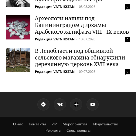
Редакция VATNIKSTAN
-
05.08.2026
0
Археологи нашли под
Калининградом дирхамы
Арабского халифата VIII–IX веков
Редакция VATNIKSTAN
-
10.07.2026
0
В Ленобласти под обшивкой
сельского магазина обнаружили
деревянную церковь XVII века
Редакция VATNIKSTAN
-
09.07.2026
0
О нас
Контакты
VIP
Мероприятия
Издательство
Реклама
Спецпроекты