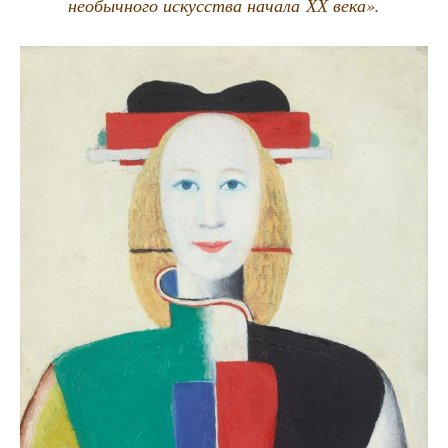
необыч­но­го искус­ства нача­ла ХХ века».