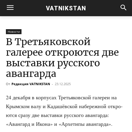
VATNIKSTAN
Новости
В Третьяковской
галерее откроются две
выставки русского
авангарда
От
Редакция VATNIKSTAN
-
23.12.2025
24 декаб­ря в кор­пу­сах Тре­тья­ков­ской гале­реи на
Крым­ском валу и Када­шёв­ской набе­реж­ной откро­
ют­ся сра­зу две выстав­ки рус­ско­го аван­гар­да:
«Аван­гард и Ико­на» и «Архе­ти­пы авангарда».