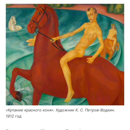
«Купа­ние крас­но­го коня». Худож­ник К. С. Пет­ров-Вод­кин.
1912 год