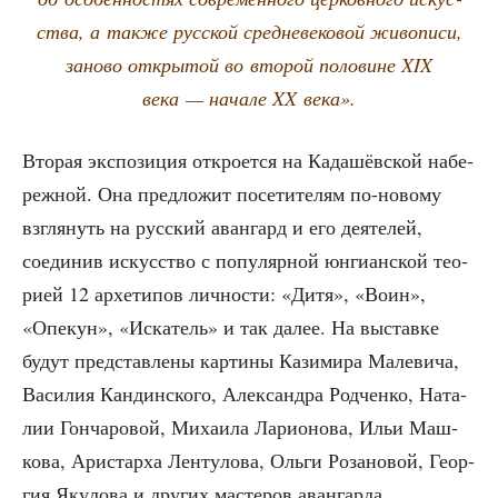
ства, а так­же рус­ской сред­не­ве­ко­вой живо­пи­си,
зано­во откры­той во вто­рой поло­вине XIX
века — нача­ле XX века».
Вто­рая экс­по­зи­ция откро­ет­ся на Када­шёв­ской набе­
реж­ной. Она пред­ло­жит посе­ти­те­лям по-ново­му
взгля­нуть на рус­ский аван­гард и его дея­те­лей,
соеди­нив искус­ство с попу­ляр­ной юнги­ан­ской тео­
ри­ей 12 архе­ти­пов лич­но­сти: «Дитя», «Воин»,
«Опе­кун», «Иска­тель» и так далее. На выстав­ке
будут пред­став­ле­ны кар­ти­ны Кази­ми­ра Мале­ви­ча,
Васи­лия Кан­дин­ско­го, Алек­сандра Род­чен­ко, Ната­
лии Гон­ча­ро­вой, Миха­и­ла Лари­о­но­ва, Ильи Маш­
ко­ва, Ари­стар­ха Лен­ту­ло­ва, Оль­ги Роза­но­вой, Геор­
гия Яку­ло­ва и дру­гих масте­ров авангарда.