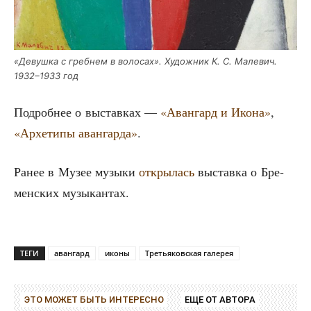
«Девуш­ка с греб­нем в воло­сах». Худож­ник К. С. Мале­вич.
1932–1933 год
Подроб­нее о выстав­ках —
«Аван­гард и Ико­на»
,
«Архе­ти­пы аван­гар­да»
.
Ранее в Музее музы­ки
откры­лась
выстав­ка о Бре­
мен­ских музыкантах.
ТЕГИ
авангард
иконы
Третьяковская галерея
ЭТО МОЖЕТ БЫТЬ ИНТЕРЕСНО
ЕЩЕ ОТ АВТОРА