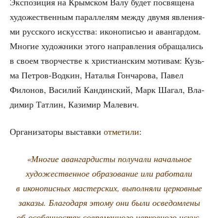
Экс­по­зи­ция на Крым­ском Валу будет посвя­ще­на
худо­же­ствен­ным парал­ле­лям меж­ду дву­мя явле­ни­я­
ми рус­ско­го искус­ства: ико­но­пи­сью и аван­гар­дом.
Мно­гие худож­ни­ки это­го направ­ле­ния обра­ща­лись
в сво­ем твор­че­стве к хри­сти­ан­ским моти­вам: Кузь­
ма Пет­ров-Вод­кин, Ната­лья Гон­ча­ро­ва, Павел
Фило­нов, Васи­лий Кан­дин­ский, Марк Шагал, Вла­
ди­мир Тат­лин, Кази­мир Малевич.
Орга­ни­за­то­ры выстав­ки
отме­ти­ли
:
«Мно­гие аван­гар­ди­сты полу­ча­ли началь­ное
худо­же­ствен­ное обра­зо­ва­ние или рабо­та­ли
в ико­но­пис­ных мастер­ских, выпол­ня­ли цер­ков­ные
зака­зы. Бла­го­да­ря это­му они были осве­дом­ле­ны
об осо­бен­но­стях совре­мен­но­го цер­ков­но­го искус­