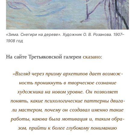
«Зима. Сне­ги­ри на дере­ве». Худож­ник О. В. Роза­но­ва. 1907–
1908 год
На сай­те Тре­тья­ков­ской гале­реи
ска­за­но
:
«Взгляд через приз­му архе­ти­пов дает воз­мож­
ность про­ник­нуть в твор­че­ское созна­ние
худож­ни­ка на новом уровне. Он поз­во­ля­ет
понять, какие пси­хо­ло­ги­че­ские пат­тер­ны дви­га­
ли масте­ром, поче­му он созда­вал имен­но такие
рабо­ты, како­ва была моти­ва­ция и, таким обра­
зом, прий­ти к более глу­бо­ко­му пони­ма­нию