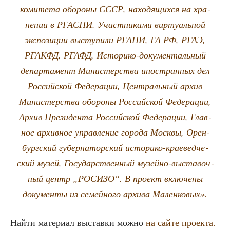
коми­те­та обо­ро­ны СССР, нахо­дя­щих­ся на хра­
не­нии в РГАСПИ. Участ­ни­ка­ми вир­ту­аль­ной
экс­по­зи­ции высту­пи­ли РГАНИ, ГА РФ, РГАЭ,
РГАКФД, РГАФД, Исто­ри­ко-доку­мен­таль­ный
депар­та­мент Мини­стер­ства ино­стран­ных дел
Рос­сий­ской Феде­ра­ции, Цен­траль­ный архив
Мини­стер­ства обо­ро­ны Рос­сий­ской Феде­ра­ции,
Архив Пре­зи­ден­та Рос­сий­ской Феде­ра­ции, Глав­
ное архив­ное управ­ле­ние горо­да Моск­вы, Орен­
бург­ский губер­на­тор­ский исто­ри­ко-кра­е­вед­че­
ский музей, Госу­дар­ствен­ный музей­но-выста­воч­
ный центр „РОСИЗО“. В про­ект вклю­че­ны
доку­мен­ты из семей­но­го архи­ва Маленковых».
Най­ти мате­ри­ал выстав­ки мож­но
на сай­те проекта.