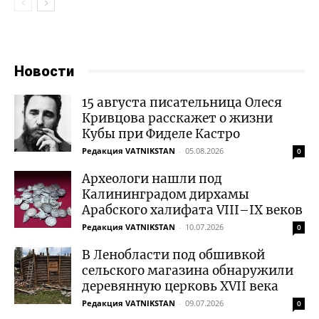
Новости
15 августа писательница Олеся
Кривцова расскажет о жизни
Кубы при Фиделе Кастро
Редакция VATNIKSTAN
-
05.08.2026
0
Археологи нашли под
Калининградом дирхамы
Арабского халифата VIII–IX веков
Редакция VATNIKSTAN
-
10.07.2026
0
В Ленобласти под обшивкой
сельского магазина обнаружили
деревянную церковь XVII века
Редакция VATNIKSTAN
-
09.07.2026
0