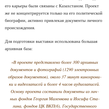
его карье­ры были свя­за­ны с Казах­ста­ном. Про­ект
же не кон­цен­три­ру­ет­ся толь­ко на его поли­ти­че­ской
био­гра­фии, актив­но при­вле­кая доку­мен­ты лич­но­го
происхождения.
Для под­го­тов­ки выстав­ки исполь­зо­ва­на боль­шая
архив­ная база:
«В про­ек­те пред­став­ле­но более 300 архив­ных
доку­мен­тов и фото­гра­фий (1290 элек­трон­ных
обра­зов доку­мен­тов), око­ло 37 минут кино­хро­ни­
ки и видео­за­пи­сей и более 4 часов ауди­о­за­пи­сей.
Осно­ву про­ек­та соста­ви­ли доку­мен­ты из лич­
ных фон­дов Геор­гия Мален­ко­ва и Иоси­фа Ста­
ли­на, фон­дов ЦК ВКП(б), Госу­дар­ствен­но­го