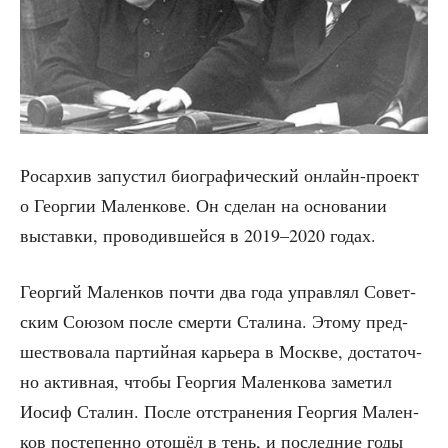
Росар­хив запу­стил био­гра­фи­че­ский онлайн-про­ект
о Геор­гии Мален­ко­ве. Он сде­лан на осно­ва­нии
выстав­ки, про­во­див­шей­ся в 2019–2020 годах.
Геор­гий Мален­ков почти два года управ­лял Совет­
ским Сою­зом после смер­ти Ста­ли­на. Это­му пред­
ше­ство­ва­ла пар­тий­ная карье­ра в Москве, доста­точ­
но актив­ная, что­бы Геор­гия Мален­ко­ва заме­тил
Иосиф Ста­лин. После отстра­не­ния Геор­гия Мален­
ков посте­пен­но ото­шёл в тень, и послед­ние годы