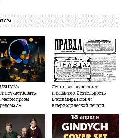
ВТОРА
HUZHBINA
Ленин как журналист
т поучаствовать
и редактор. Деятельность
е малой прозы
Владимира Ильича
релома 4»
в периодической печати