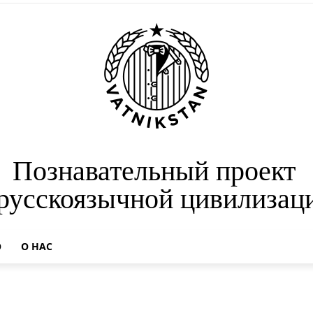
Познавательный проект
 русскоязычной цивилизац
О
О НАС