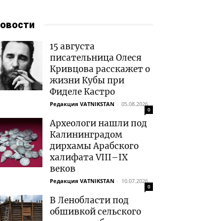
овости
15 августа
писательница Олеся
Кривцова расскажет о
жизни Кубы при
Фиделе Кастро
Редакция VATNIKSTAN
-
05.08.2026
0
Археологи нашли под
Калининградом
дирхамы Арабского
халифата VIII–IX
веков
Редакция VATNIKSTAN
-
10.07.2026
0
В Ленобласти под
обшивкой сельского