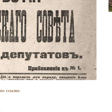
по ссыл­ке
.