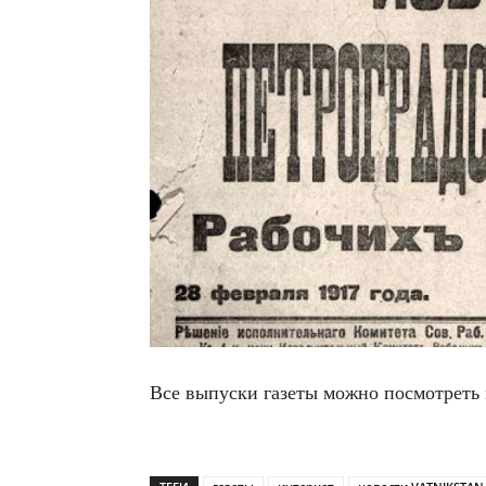
Все выпус­ки газе­ты мож­но посмот­реть