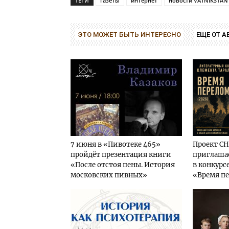
ТЕГИ
газеты
интернет
новости VATNIKSTAN
ЭТО МОЖЕТ БЫТЬ ИНТЕРЕСНО
ЕЩЕ ОТ А
7 июня в «Пивотеке 465»
Проект C
пройдёт презентация книги
приглашае
«После отстоя пены. История
в конкурс
московских пивных»
«Время пе