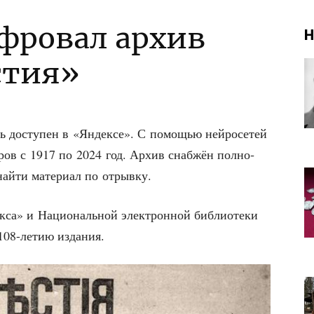
фровал архив
Н
стия»
ь досту­пен в «Яндек­се». С помо­щью ней­ро­се­тей
­ров с 1917 по 2024 год. Архив снаб­жён пол­но­
най­ти мате­ри­ал по отрывку.
са» и Наци­о­наль­ной элек­трон­ной биб­лио­те­ки
у 108-летию издания.