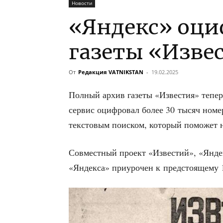
Новости
«Яндекс» оци
газеты «Изве
От
Редакция VATNIKSTAN
-
19.02.2025
Пол­ный архив газе­ты «Изве­стия» тепер
сер­вис оциф­ро­вал более 30 тысяч номе
тек­сто­вым поис­ком, кото­рый помо­жет 
Сов­мест­ный про­ект «Изве­стий», «Яндек­
«Яндек­са» при­уро­чен к пред­сто­я­ще­м