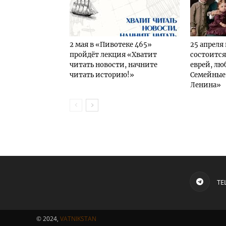
2 мая в «Пивотеке 465»
25 апреля
пройдёт лекция «Хватит
состоится
читать новости, начните
еврей, лю
читать историю!»
Семейные
Ленина»
TE
© 2024,
VATNIKSTAN