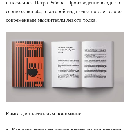
и насле­дие» Пет­ра Рябо­ва. Про­из­ве­де­ние вхо­дит в
серию schemata, в кото­рой изда­тель­ство даёт сло­во
совре­мен­ным мыс­ли­те­лям лево­го толка.
Кни­га даст чита­те­лям понимание:
Как одна лич­ность может вли­ять на ход исто­рии