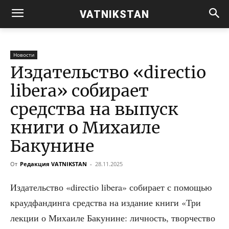
VATNIKSTAN
Новости
Издательство «directio
libera» собирает
средства на выпуск
книги о Михаиле
Бакунине
От
Редакция VATNIKSTAN
-
28.11.2025
Изда­тель­ство «directio libera» соби­ра­ет с помо­щью
кра­уд­фандин­га сред­ства на изда­ние кни­ги «Три
лек­ции о Миха­и­ле Баку­нине: лич­ность, твор­че­ство