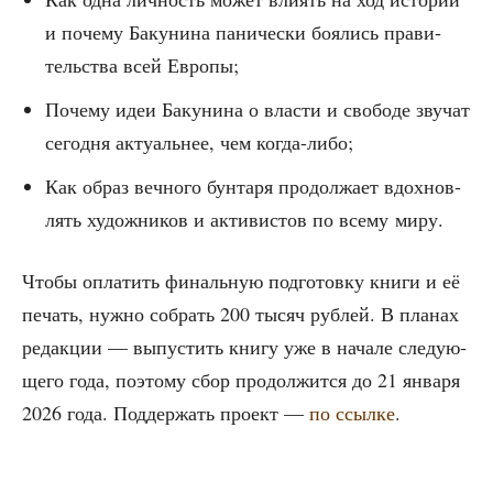
и поче­му Баку­ни­на пани­че­ски боя­лись пра­ви­
тель­ства всей Европы;
Поче­му идеи Баку­ни­на о вла­сти и сво­бо­де зву­чат
сего­дня акту­аль­нее, чем когда-либо;
Как образ веч­но­го бун­та­ря про­дол­жа­ет вдох­нов­
лять худож­ни­ков и акти­ви­стов по все­му миру.
Что­бы опла­тить финаль­ную под­го­тов­ку кни­ги и её
печать, нуж­но собрать 200 тысяч руб­лей. В пла­нах
редак­ции — выпу­стить кни­гу уже в нача­ле сле­ду­ю­
ще­го года, поэто­му сбор про­дол­жит­ся до 21 янва­ря
2026 года. Под­дер­жать про­ект —
по ссыл­ке
.