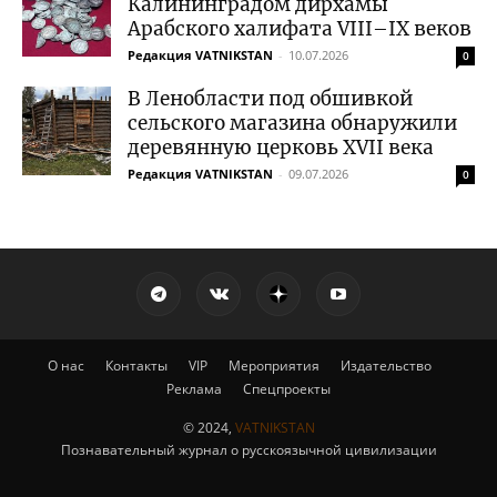
Калининградом дирхамы
Арабского халифата VIII–IX веков
Редакция VATNIKSTAN
-
10.07.2026
0
В Ленобласти под обшивкой
сельского магазина обнаружили
деревянную церковь XVII века
Редакция VATNIKSTAN
-
09.07.2026
0
О нас
Контакты
VIP
Мероприятия
Издательство
Реклама
Спецпроекты
© 2024,
VATNIKSTAN
Познавательный журнал о русскоязычной цивилизации