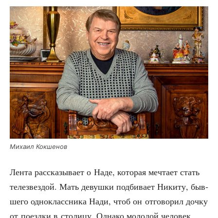
Миха­ил Кокшенов
Лен­та рас­ска­зы­ва­ет о Наде, кото­рая меч­та­ет стать
телезвез­дой. Мать девуш­ки под­би­ва­ет Ники­ту, быв­
ше­го одно­класс­ни­ка Нади, чтоб он отго­во­рил доч­ку
от поезд­ки в сто­ли­цу. Одна­ко моло­дой чело­век,