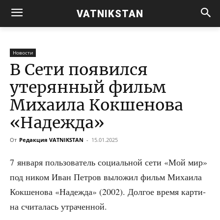
VATNIKSTAN
Новости
В Сети появился
утерянный фильм
Михаила Кокшенова
«Надежда»
От
Редакция VATNIKSTAN
-
15.01.2025
7 янва­ря поль­зо­ва­тель соци­аль­ной сети «Мой мир»
под ником Иван Пет­ров выло­жил фильм Миха­и­ла
Кок­ше­но­ва «Надеж­да» (2002). Дол­гое вре­мя кар­ти­
на счи­та­лась утраченной.