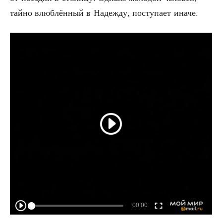
тай­но влюб­лён­ный в Надеж­ду, посту­па­ет иначе.