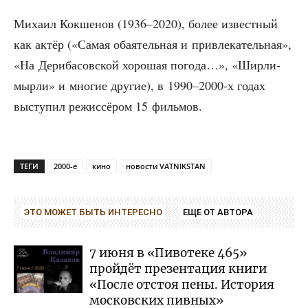
Миха­ил Кок­ше­нов (1936–2020), более извест­ный
как актёр («Самая оба­я­тель­ная и при­вле­ка­тель­ная»,
«На Дери­ба­сов­ской хоро­шая пого­да…», «Шир­ли-
мыр­ли» и мно­гие дру­гие), в 1990–2000‑х годах
высту­пил режис­сё­ром 15 фильмов.
ТЕГИ
2000-е
кино
новости VATNIKSTAN
ЭТО МОЖЕТ БЫТЬ ИНТЕРЕСНО
ЕЩЕ ОТ АВТОРА
7 июня в «Пивотеке 465»
пройдёт презентация книги
«После отстоя пены. История
московских пивных»