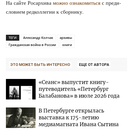
На сай­те Росар­хи­ва
мож­но озна­ко­мить­ся
с пре­ди­
сло­ви­ем ред­кол­ле­гии к сборнику.
ТЕГИ
Александр Колчак
архивы
Гражданская война в России
книги
ЭТО МОЖЕТ БЫТЬ ИНТЕРЕСНО
ЕЩЕ ОТ АВТОРА
«Сеанс» выпустит книгу-
путеводитель «Петербург
Балабанова» в июле 2026 года
В Петербурге открылась
выставка к 175-летию
медиамагната Ивана Сытина