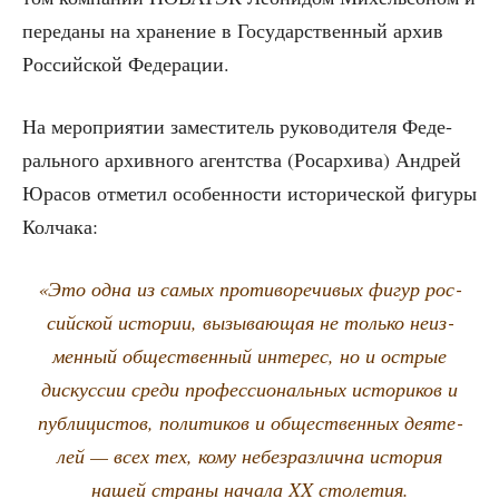
пере­да­ны на хра­не­ние в Госу­дар­ствен­ный архив
Рос­сий­ской Федерации.
На меро­при­я­тии заме­сти­тель руко­во­ди­те­ля Феде­
раль­но­го архив­но­го агент­ства (Росар­хи­ва) Андрей
Юра­сов отме­тил осо­бен­но­сти исто­ри­че­ской фигу­ры
Колчака:
«Это одна из самых про­ти­во­ре­чи­вых фигур рос­
сий­ской исто­рии, вызы­ва­ю­щая не толь­ко неиз­
мен­ный обще­ствен­ный инте­рес, но и ост­рые
дис­кус­сии сре­ди про­фес­си­о­наль­ных исто­ри­ков и
пуб­ли­ци­стов, поли­ти­ков и обще­ствен­ных дея­те­
лей — всех тех, кому небез­раз­лич­на исто­рия
нашей стра­ны нача­ла XX столетия.