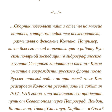
<…>
…Сбор­ник поз­во­ля­ет най­ти отве­ты на мно­гие
вопро­сы, кото­ры­ми зада­ют­ся иссле­до­ва­те­ли,
раз­мыш­ляя о фено­мене Кол­ча­ка. Напри­мер,
каков был его вклад в орга­ни­за­цию и рабо­ту Рус­
ской поляр­ной экс­пе­ди­ции, в гид­ро­гра­фи­че­ское
изу­че­ние Север­но­го Ледо­ви­то­го оке­а­на? Какое
уча­стие в воз­рож­де­нии рус­ско­го фло­та после
Рус­ско-япон­ской вой­ны он при­ни­мал? <…> Как
реа­ги­ро­вал Кол­чак на рево­лю­ци­он­ные собы­тия
1917–1918 годов, что заста­ви­ло его про­де­лать
путь от Сева­сто­по­ля через Пет­ро­град, Лон­дон,
Вашинг­тон, Токио, Син­га­пур, Хар­бин — в Омск?