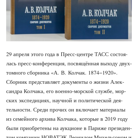
29 апре­ля это­го года в Пресс-цен­тре ТАСС состо­я­
лась пресс-кон­фе­рен­ция, посвя­щён­ная выхо­ду двух­
том­но­го сбор­ни­ка «А. В. Кол­чак. 1874−1920».
Сбор­ник пред­став­ля­ет доку­мен­ты о жиз­ни Алек­
сандра Кол­ча­ка, его воен­но-мор­ской служ­бе, мор­
ских экс­пе­ди­ци­ях, науч­ной и поли­ти­че­ской дея­
тель­но­сти. Сре­ди про­чих он вклю­ча­ет мате­ри­а­лы
из семей­но­го архи­ва Кол­ча­ка, кото­рые в 2019 году
были при­об­ре­те­ны на аук­ци­оне в Пари­же пре­зи­ден­
том ком­па­нии НОВАТЭК Лео­ни­дом Михель­со­ном и