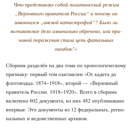
Что пред­став­лял собой поли­ти­че­ский режим
„Вер­хов­но­го пра­ви­те­ля Рос­сии“ и поче­му он
закон­чил­ся „омской ката­стро­фой“? Было ли
кол­ча­ков­ское дело изна­чаль­но обре­че­но, или при­
чи­ной пора­же­ния ста­ла цепь фаталь­ных
ошибок?»
Сбор­ник раз­де­лён на два тома по хро­но­ло­ги­че­ско­му
при­зна­ку: пер­вый том оза­глав­лен «От каде­та до
фло­то­вод­ца. 1874−1918», вто­рой — «Вер­хов­ный
пра­ви­тель Рос­сии. 1918−1920». Все­го в сбор­ник
вклю­че­но 602 доку­мен­та, из них 482 опуб­ли­ко­ва­но
впер­вые. Это доку­мен­ты из 12 феде­раль­ных, реги­о­
наль­ных и ведом­ствен­ных архивов.