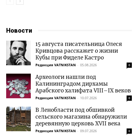
Новости
15 августа писательница Олеся
Кривцова расскажет о жизни
Кубы при Фиделе Кастро
Редакция VATNIKSTAN
-
05.08.2026
0
Археологи нашли под
Калининградом дирхамы
Арабского халифата VIII–IX веков
Редакция VATNIKSTAN
-
10.07.2026
0
В Ленобласти под обшивкой
сельского магазина обнаружили
деревянную церковь XVII века
Редакция VATNIKSTAN
-
09.07.2026
0