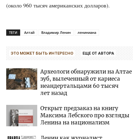
(око­ло 960 тысяч аме­ри­кан­ских долларов).
ТЕГИ
Алтай
Владимир Ленин
лениниана
ЭТО МОЖЕТ БЫТЬ ИНТЕРЕСНО
ЕЩЕ ОТ АВТОРА
Археологи обнаружили на Алтае
зуб, вылеченный от кариеса
неандертальцами 60 тысяч
лет назад
Открыт предзаказ на книгу
Максима Лебского про взгляды
Ленина на национализм
Ленин как журналист