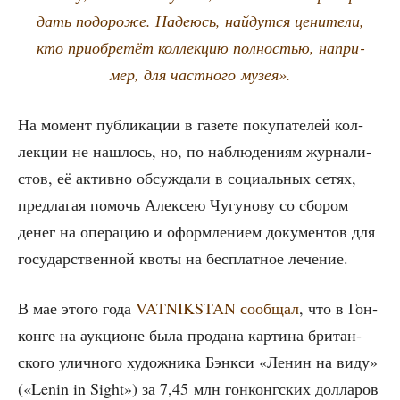
дать подо­ро­же. Наде­юсь, най­дут­ся цени­те­ли,
кто при­об­ре­тёт кол­лек­цию пол­но­стью, напри­
мер, для част­но­го музея».
На момент пуб­ли­ка­ции в газе­те поку­па­те­лей кол­
лек­ции не нашлось, но, по наблю­де­ни­ям жур­на­ли­
стов, её актив­но обсуж­да­ли в соци­аль­ных сетях,
пред­ла­гая помочь Алек­сею Чугу­но­ву со сбо­ром
денег на опе­ра­цию и оформ­ле­ни­ем доку­мен­тов для
госу­дар­ствен­ной кво­ты на бес­плат­ное лечение.
В мае это­го года
VATNIKSTAN сооб­щал
, что в Гон­
кон­ге на аук­ци­оне была про­да­на кар­ти­на бри­тан­
ско­го улич­но­го худож­ни­ка Бэнк­си «Ленин на виду»
(«Lenin in Sight») за 7,45 млн гон­конг­ских дол­ла­ров