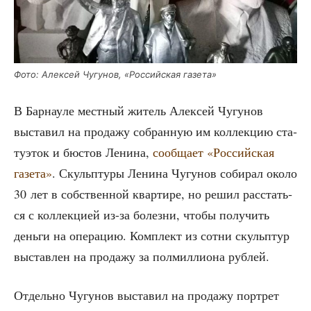
Фото: Алек­сей Чугу­нов, «Рос­сий­ская газета»
В Бар­нау­ле мест­ный житель Алек­сей Чугу­нов
выста­вил на про­да­жу собран­ную им кол­лек­цию ста­
ту­эток и бюстов Лени­на,
сооб­ща­ет «Рос­сий­ская
газе­та»
. Скульп­ту­ры Лени­на Чугу­нов соби­рал око­ло
30 лет в соб­ствен­ной квар­ти­ре, но решил рас­стать­
ся с кол­лек­ци­ей из-за болез­ни, что­бы полу­чить
день­ги на опе­ра­цию. Ком­плект из сот­ни скульп­тур
выстав­лен на про­да­жу за пол­мил­ли­о­на рублей.
Отдель­но Чугу­нов выста­вил на про­да­жу порт­рет