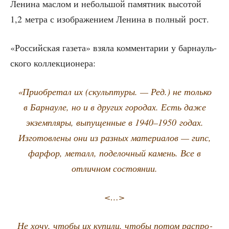
Лени­на мас­лом и неболь­шой памят­ник высо­той
1,2 мет­ра с изоб­ра­же­ни­ем Лени­на в пол­ный рост.
«Рос­сий­ская газе­та» взя­ла ком­мен­та­рии у бар­на­уль­
ско­го коллекционера:
«При­об­ре­тал их (скульп­ту­ры. — Ред.) не толь­ко
в Бар­нау­ле, но и в дру­гих горо­дах. Есть даже
экзем­пля­ры, выпу­щен­ные в 1940–1950 годах.
Изго­тов­ле­ны они из раз­ных мате­ри­а­лов — гипс,
фар­фор, металл, поде­лоч­ный камень. Все в
отлич­ном состоянии.
<…>
Не хочу, что­бы их купи­ли, что­бы потом рас­про­