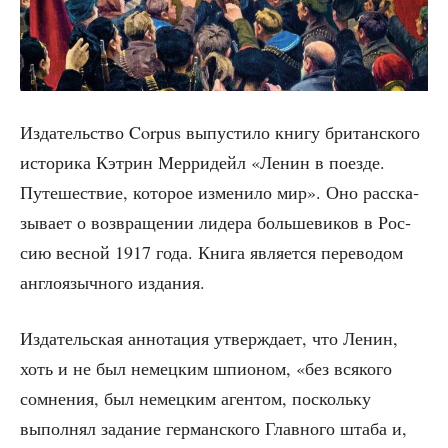
Изда­тель­ство Corpus выпу­сти­ло кни­гу бри­тан­ско­го
исто­ри­ка Кэтрин Мер­ридейл «Ленин в поез­де.
Путе­ше­ствие, кото­рое изме­ни­ло мир». Оно рас­ска­
зы­ва­ет о воз­вра­ще­нии лиде­ра боль­ше­ви­ков в Рос­
сию вес­ной 1917 года. Кни­га явля­ет­ся пере­во­дом
англо­языч­но­го издания.
Изда­тель­ская анно­та­ция утвер­жда­ет, что Ленин,
хоть и не был немец­ким шпи­о­ном, «без вся­ко­го
сомне­ния, был немец­ким аген­том, посколь­ку
выпол­нял зада­ние гер­ман­ско­го Глав­но­го шта­ба и,