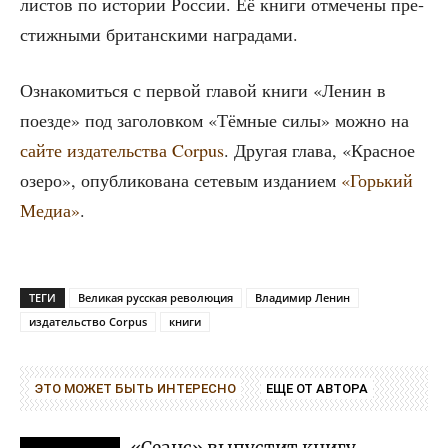
ли­стов по исто­рии Рос­сии. Её кни­ги отме­че­ны пре­
стиж­ны­ми бри­тан­ски­ми наградами.
Озна­ко­мить­ся с пер­вой гла­вой кни­ги «Ленин в
поез­де» под заго­лов­ком «Тём­ные силы» мож­но на
сай­те изда­тель­ства Corpus
. Дру­гая гла­ва, «Крас­ное
озе­ро», опуб­ли­ко­ва­на сете­вым изда­ни­ем
«Горь­кий
Медиа»
.
ТЕГИ
Великая русская революция
Владимир Ленин
издательство Corpus
книги
ЭТО МОЖЕТ БЫТЬ ИНТЕРЕСНО
ЕЩЕ ОТ АВТОРА