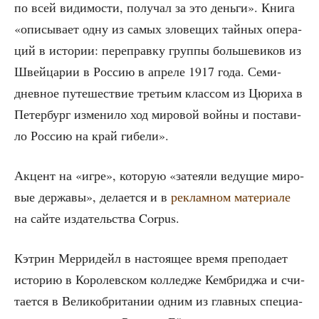
по всей види­мо­сти, полу­чал за это день­ги». Кни­га
«опи­сы­ва­ет одну из самых зло­ве­щих тай­ных опе­ра­
ций в исто­рии: пере­прав­ку груп­пы боль­ше­ви­ков из
Швей­ца­рии в Рос­сию в апре­ле 1917 года. Семи­
днев­ное путе­ше­ствие тре­тьим клас­сом из Цюри­ха в
Петер­бург изме­ни­ло ход миро­вой вой­ны и поста­ви­
ло Рос­сию на край гибели».
Акцент на «игре», кото­рую «зате­я­ли веду­щие миро­
вые дер­жа­вы», дела­ет­ся и в
реклам­ном мате­ри­а­ле
на сай­те изда­тель­ства Corpus.
Кэтрин Мер­ридейл в насто­я­щее вре­мя пре­по­да­ет
исто­рию в Коро­лев­ском кол­ле­дже Кем­бри­джа и счи­
та­ет­ся в Вели­ко­бри­та­нии одним из глав­ных спе­ци­а­