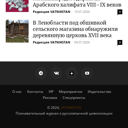
Арабского халифата VIII–IX веков
Редакция VATNIKSTAN
-
10.07.2026
0
В Ленобласти под обшивкой
сельского магазина обнаружили
деревянную церковь XVII века
Редакция VATNIKSTAN
-
09.07.2026
0
О нас
Контакты
VIP
Мероприятия
Издательство
Реклама
Спецпроекты
© 2024,
VATNIKSTAN
Познавательный журнал о русскоязычной цивилизации