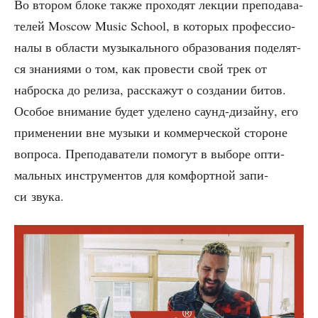
Во вто­ром бло­ке так­же про­хо­дят лек­ции пре­по­да­ва­
те­лей Moscow Music School, в кото­рых про­фес­си­о­
на­лы в обла­сти музы­каль­но­го обра­зо­ва­ния поде­лят­
ся зна­ни­я­ми о том, как про­ве­сти свой трек от
наброс­ка до рели­за, рас­ска­жут о созда­нии битов.
Осо­бое вни­ма­ние будет уде­ле­но саунд-дизайну, его
при­ме­не­нии вне музы­ки и ком­мер­че­ской сто­роне
вопро­са. Пре­по­да­ва­те­ли помо­гут в выбо­ре опти­
маль­ных инстру­мен­тов для ком­форт­ной запи­
си звука.