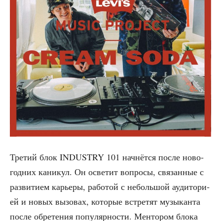
Тре­тий блок INDUSTRY 101 нач­нёт­ся после ново­
год­них кани­кул. Он осве­тит вопро­сы, свя­зан­ные с
раз­ви­ти­ем карье­ры, рабо­той с неболь­шой ауди­то­ри­
ей и новых вызо­вах, кото­рые встре­тят музы­кан­та
после обре­те­ния попу­ляр­но­сти. Мен­то­ром бло­ка