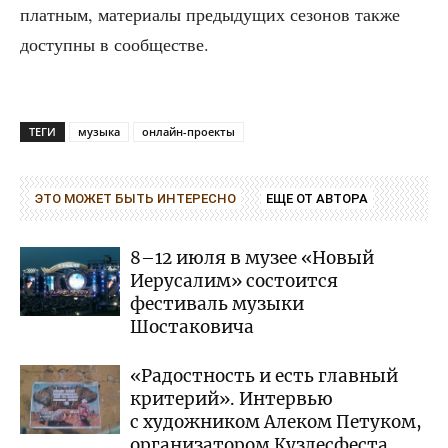
плат­ным, мате­ри­а­лы преды­ду­щих сезо­нов так­же
доступ­ны в сообществе.
ТЕГИ
музыка
онлайн-проекты
ЭТО МОЖЕТ БЫТЬ ИНТЕРЕСНО
ЕЩЕ ОТ АВТОРА
8–12 июля в музее «Новый
Иерусалим» состоится
фестиваль музыки
Шостаковича
«Радостность и есть главный
критерий». Интервью
с художником Алеком Петуком,
организатором Кузлесфеста