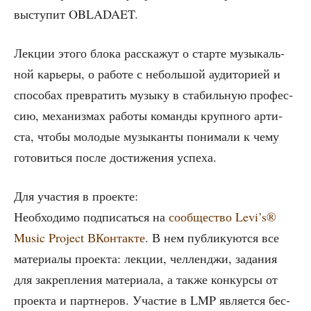
высту­пит OBLADAET.
Лек­ции это­го бло­ка рас­ска­жут о стар­те музы­каль­
ной карье­ры, о рабо­те с неболь­шой ауди­то­ри­ей и
спо­со­бах пре­вра­тить музы­ку в ста­биль­ную про­фес­
сию, меха­низ­мах рабо­ты коман­ды круп­но­го арти­
ста, что­бы моло­дые музы­кан­ты пони­ма­ли к чему
гото­вить­ся после дости­же­ния успеха.
Для уча­стия в проекте:
Необ­хо­ди­мо под­пи­сать­ся на
сооб­ще­ство Levi’s®
Music Project ВКон­так­те
. В нем пуб­ли­ку­ют­ся все
мате­ри­а­лы про­ек­та: лек­ции, чел­лен­джи, зада­ния
для закреп­ле­ния мате­ри­а­ла, а так­же кон­кур­сы от
про­ек­та и парт­не­ров. Уча­стие в LMP явля­ет­ся бес­