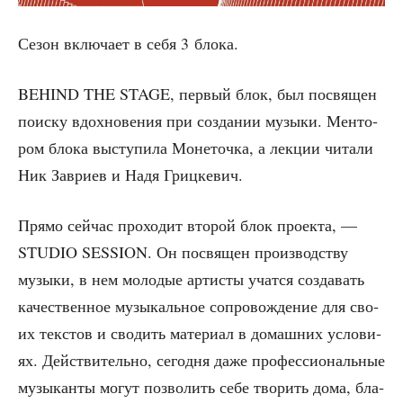
Сезон вклю­ча­ет в себя 3 блока.
BEHIND THE STAGE, пер­вый блок, был посвя­щен
поис­ку вдох­но­ве­ния при созда­нии музы­ки. Мен­то­
ром бло­ка высту­пи­ла Моне­точ­ка, а лек­ции чита­ли
Ник Заври­ев и Надя Грицкевич.
Пря­мо сейчас про­хо­дит вто­рой блок про­ек­та, —
STUDIO SESSION. Он посвя­щен про­из­вод­ству
музы­ки, в нем моло­дые арти­сты учат­ся созда­вать
каче­ствен­ное музы­каль­ное сопро­вож­де­ние для сво­
их тек­стов и сво­дить мате­ри­ал в домаш­них усло­ви­
ях. Действительно, сего­дня даже про­фес­си­о­наль­ные
музы­кан­ты могут поз­во­лить себе тво­рить дома, бла­