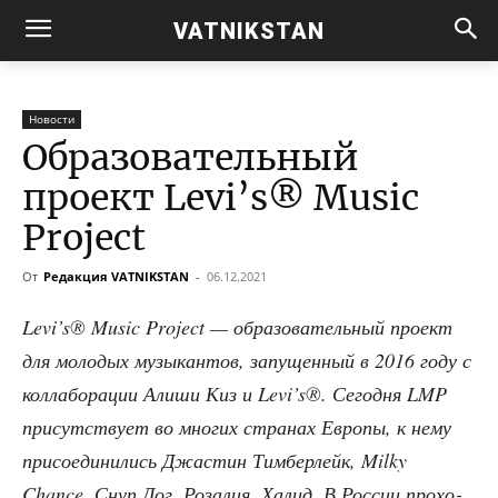
VATNIKSTAN
Новости
Образовательный
проект Levi’s® Music
Project
От
Редакция VATNIKSTAN
-
06.12.2021
Levi’s® Music Project — обра­зо­ва­тель­ный про­ект
для моло­дых музы­кан­тов, запу­щен­ный в 2016 году с
кол­ла­бо­ра­ции Али­ши Киз и Levi’s®. Сего­дня LMP
при­сут­ству­ет во мно­гих стра­нах Евро­пы, к нему
при­со­еди­ни­лись Джа­стин Тимберлейк, Milky
Chance, Снуп Дог, Роза­лия, Халид. В Рос­сии про­хо­