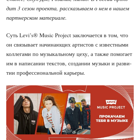
дит 3 сезон про­ек­та, рас­ска­зы­ва­ем о нем в нашем
парт­нер­ском материале.
Суть Levi’s® Music Project заклю­ча­ет­ся в том, что
он свя­зы­ва­ет начи­на­ю­щих арти­стов с извест­ны­ми
кол­ле­га­ми по музы­каль­но­му цеху, а так­же помо­га­ет
им в напи­са­нии тек­стов, созда­нии музы­ки и раз­ви­
тии про­фес­си­о­наль­ной карьеры.