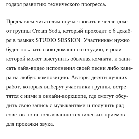
го­да­ря раз­ви­тию тех­ни­че­ско­го прогресса.
Пред­ла­га­ем чита­те­лям поучаст­во­вать в чел­лен­дже
от груп­пы Cream Soda, кото­рый про­хо­дит с 6 декаб­
ря в рам­ках STUDIO SESSION. Участ­ни­кам нуж­но
будет пока­зать свою домаш­нюю сту­дию, в роли
кото­рой может высту­пить обыч­ная ком­на­та, и запи­
сать лайв‑видео испол­не­ния сво­ей пес­ни либо каве­
ра на любую ком­по­зи­цию. Авто­ры деся­ти луч­ших
работ, кото­рых выбе­рут участ­ни­ки груп­пы, встре­
тят­ся с ними в онлайн‑воркшопе, где смо­гут обсу­
дить свою запись с музы­кан­та­ми и полу­чить ряд
сове­тов по исполь­зо­ва­нию тех­ни­че­ских при­е­мов
для про­кач­ки звука.