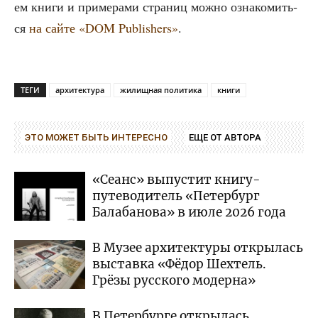
ем кни­ги и при­ме­ра­ми стра­ниц мож­но озна­ко­мить­
ся
на сай­те «DOM Publishers»
.
ТЕГИ
архитектура
жилищная политика
книги
ЭТО МОЖЕТ БЫТЬ ИНТЕРЕСНО
ЕЩЕ ОТ АВТОРА
«Сеанс» выпустит книгу-
путеводитель «Петербург
Балабанова» в июле 2026 года
В Музее архитектуры открылась
выставка «Фёдор Шехтель.
Грёзы русского модерна»
В Петербурге открылась