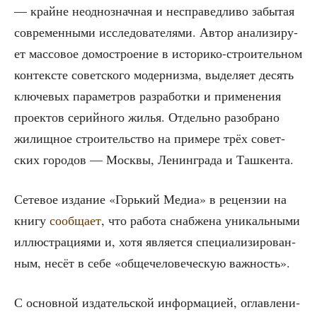
— крайне неод­но­знач­ная и неспра­вед­ли­во забы­тая
совре­мен­ны­ми иссле­до­ва­те­ля­ми. Автор ана­ли­зи­ру­
ет мас­со­вое домо­стро­е­ние в исто­ри­ко-стро­и­тель­ном
кон­тек­сте совет­ско­го модер­низ­ма, выде­ля­ет десять
клю­че­вых пара­мет­ров раз­ра­бот­ки и при­ме­не­ния
про­ек­тов серий­но­го жилья. Отдель­но разо­бра­но
жилищ­ное стро­и­тель­ство на при­ме­ре трёх совет­
ских горо­дов — Моск­вы, Ленин­гра­да и Ташкента.
Сете­вое изда­ние «Горь­кий Медиа» в рецен­зии на
кни­гу
сооб­ща­ет
, что рабо­та снаб­же­на уни­каль­ны­ми
иллю­стра­ци­я­ми и, хотя явля­ет­ся спе­ци­а­ли­зи­ро­ван­
ным, несёт в себе «обще­че­ло­ве­че­скую важность».
С основ­ной изда­тель­ской инфор­ма­ци­ей, оглав­ле­ни­