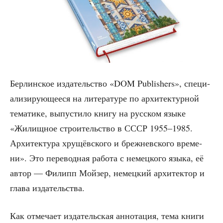
Бер­лин­ское изда­тель­ство «DOM Publishers», спе­ци­
а­ли­зи­ру­ю­ще­е­ся на лите­ра­ту­ре по архи­тек­тур­ной
тема­ти­ке, выпу­сти­ло кни­гу на рус­ском язы­ке
«Жилищ­ное стро­и­тель­ство в СССР 1955–1985.
Архи­тек­ту­ра хру­щёв­ско­го и бреж­нев­ско­го вре­ме­
ни». Это пере­вод­ная рабо­та с немец­ко­го язы­ка, её
автор — Филипп Мой­зер, немец­кий архи­тек­тор и
гла­ва издательства.
Как отме­ча­ет изда­тель­ская анно­та­ция, тема кни­ги