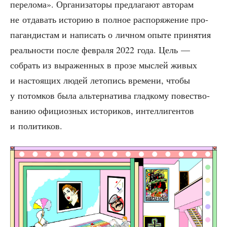
пере­ло­ма». Орга­ни­за­то­ры пред­ла­га­ют авто­рам
не отда­вать исто­рию в пол­ное рас­по­ря­же­ние про­
па­ган­ди­стам и напи­сать о лич­ном опы­те при­ня­тия
реаль­но­сти после фев­ра­ля 2022 года. Цель —
собрать из выра­жен­ных в про­зе мыс­лей живых
и насто­я­щих людей лето­пись вре­ме­ни, что­бы
у потом­ков была аль­тер­на­ти­ва глад­ко­му повест­во­
ва­нию офи­ци­оз­ных исто­ри­ков, интел­ли­ген­тов
и политиков.