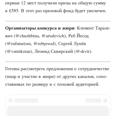
пер­вые 12 мест полу­чи­ли при­зы на общую сум­му
в £585. В этот раз при­зо­вой фонд будет увеличен.
Орга­ни­за­то­ры кон­кур­са и жюри
: Кле­мент Тара­ле­
вич (@chuzhbina, @artalevich), Реб Йесод
(@rufuturism, @rebyesod), Сер­гей Лунёв
(@vatnikstan), Лео­нид Сквир­ский (@skvir).
Гото­вы рас­смот­реть пред­ло­же­ния о сотруд­ни­че­стве
(пиар и уча­стие в жюри) от дру­гих кана­лов, сопо­
ста­ви­мых по раз­ме­ру и с похо­жей аудиторией.
ТЕГИ
конкурс
литература
новости VATNIKSTAN