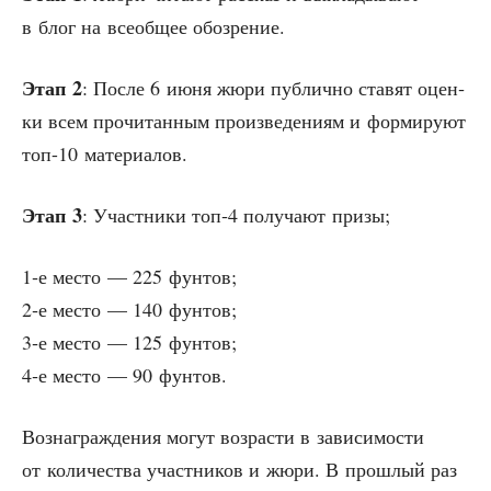
в блог на все­об­щее обозрение.
Этап 2
: После 6 июня жюри пуб­лич­но ста­вят оцен­
ки всем про­чи­тан­ным про­из­ве­де­ни­ям и фор­ми­ру­ют
топ-10 материалов.
Этап 3
: Участ­ни­ки топ‑4 полу­ча­ют призы;
1‑е место — 225 фунтов;
2‑е место — 140 фунтов;
3‑е место — 125 фунтов;
4‑е место — 90 фунтов.
Воз­на­граж­де­ния могут воз­рас­ти в зави­си­мо­сти
от коли­че­ства участ­ни­ков и жюри. В про­шлый раз