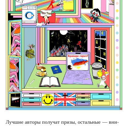
Луч­шие авто­ры полу­чат при­зы, осталь­ные — вни­