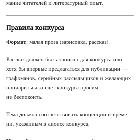
ма­ние чита­те­лей и лите­ра­тур­ный опыт.
Правила конкурса
Фор­мат
: малая про­за (зари­сов­ка, рассказ).
Рас­сказ дол­жен быть напи­сан для кон­кур­са или
хотя бы впер­вые пред­ла­гать­ся для пуб­ли­ка­ции —
гра­фо­ма­нов, серий­ных рас­сыль­щи­ков и жела­ю­щих
попи­а­рить­ся за счёт кон­кур­са про­сим
не беспокоить.
Тема долж­на соот­вет­ство­вать кон­цеп­ции и вре­ме­
ни, ука­зан­ным в анон­се конкурса.