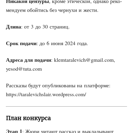
Ника­кой цен­зу­ры
, кро­ме эти­че­ской, одна­ко реко­
мен­ду­ем обой­тись без чер­ну­хи и жести.
Дли­на
: от 3 до 30 страниц.
Срок пода­чи
: до 6 июня 2024 года.
Адре­са для пода­чи
: klemtaralevich@gmail.com,
yesod@tuta.com
Рас­ска­зы будут опуб­ли­ко­ва­ны на плат­фор­ме:
https://taralevichslair.wordpress.com/
План конкурса
Этап 1
: Жюри чита­ют рас­сказ и выкла­ды­ва­ют