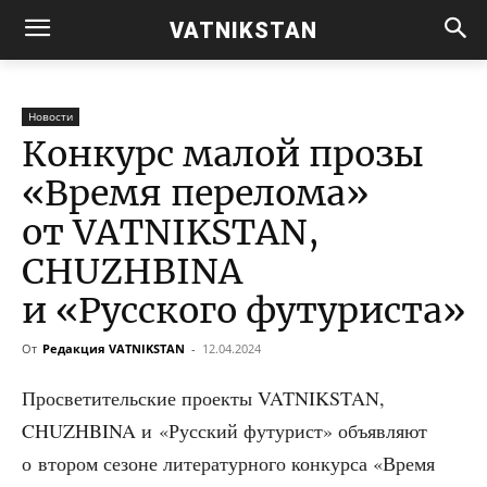
VATNIKSTAN
Новости
Конкурс малой прозы
«Время перелома»
от VATNIKSTAN,
CHUZHBINA
и «Русского футуриста»
От
Редакция VATNIKSTAN
-
12.04.2024
Про­све­ти­тель­ские про­ек­ты VATNIKSTAN,
CHUZHBINA и «Рус­ский футу­рист» объ­яв­ля­ют
о вто­ром сезоне лите­ра­тур­но­го кон­кур­са «Вре­мя