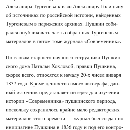
Алек­сандра Тур­ге­не­ва кня­зю Алек­сан­дру Голи­цы­ну
об источ­ни­ках по рос­сий­ской исто­рии, най­ден­ных
Тур­ге­не­вым в париж­ских архи­вах. Пуш­кин соби­
рал­ся опуб­ли­ко­вать часть собран­ных Тур­ге­не­вым
мате­ри­а­лов в пятом томе жур­на­ла «Совре­мен­ник».
По сло­вам стар­ше­го науч­но­го сотруд­ни­ка Пуш­кин­
ско­го дома Ната­льи Хох­ло­вой, прав­ки Пуш­ки­на,
ско­рее все­го, отно­сят­ся к нача­лу 20‑х чисел янва­ря
1837 года. Кро­ме цен­но­сти само­го авто­гра­фа, дан­
ный источ­ник пред­став­ля­ет инте­рес для изу­че­ния
исто­рии «Совре­мен­ни­ка» пуш­кин­ско­го пери­о­да,
посколь­ку сохра­ни­лось крайне мало редак­тор­ских
мате­ри­а­лов это­го вре­ме­ни — жур­нал был создан по
ини­ци­а­ти­ве Пуш­ки­на в 1836 году и под его кон­тро­