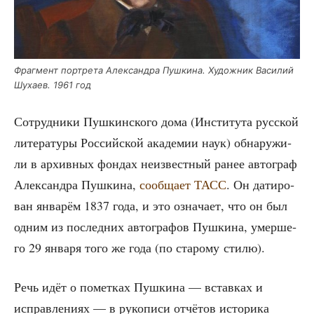
Фраг­мент порт­ре­та Алек­сандра Пуш­ки­на. Худож­ник Васи­лий
Шуха­ев. 1961 год
Сотруд­ни­ки Пуш­кин­ско­го дома (Инсти­ту­та рус­ской
лите­ра­ту­ры Рос­сий­ской ака­де­мии наук) обна­ру­жи­
ли в архив­ных фон­дах неиз­вест­ный ранее авто­граф
Алек­сандра Пуш­ки­на,
сооб­ща­ет ТАСС
. Он дати­ро­
ван янва­рём 1837 года, и это озна­ча­ет, что он был
одним из послед­них авто­гра­фов Пуш­ки­на, умер­ше­
го 29 янва­ря того же года (по ста­ро­му стилю).
Речь идёт о помет­ках Пуш­ки­на — встав­ках и
исправ­ле­ни­ях — в руко­пи­си отчё­тов исто­ри­ка