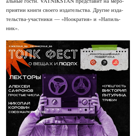
аль­ные гости. VATNIKSTAN пред­ста­вит на меро­
при­я­тии кни­ги сво­е­го изда­тель­ства. Дру­гие изда­
тель­ства-участ­ни­ки — «Ноокра­тия» и «Напиль­
ник».