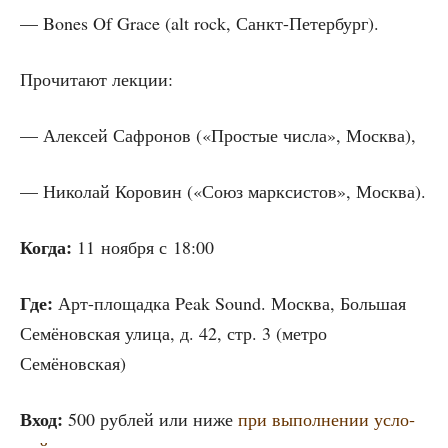
— Bones Of Grace (alt rock, Санкт-Петербург).
Про­чи­та­ют лекции:
— Алек­сей Сафро­нов («Про­стые чис­ла», Москва),
— Нико­лай Коро­вин («Союз марк­си­стов», Москва).
Когда:
11 нояб­ря с 18:00
Где:
Арт-пло­щад­ка Peak Sound. Москва, Боль­шая
Семё­нов­ская ули­ца, д. 42, стр. 3 (мет­ро
Семёновская)
Вход:
500 руб­лей или ниже
при выпол­не­нии усло­