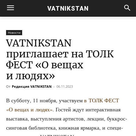
VATNIKSTAN
Новости
VATNIKSTAN
приглашает на ТОЛК
ФЕСТ «О вещах
и людях»
От
Редакция VATNIKSTAN
-
06.11.2023
В суб­бо­ту, 11 нояб­ря, участ­ву­ем
в ТОЛК ФЕСТ
«О вещах и людях»
. Гостей ждут интер­ак­тив­ная
выстав­ка, выступ­ле­ния арти­стов, лек­ции, бук­крос­
син­го­вая биб­лио­те­ка, книж­ная ярмар­ка, и спе­ци­