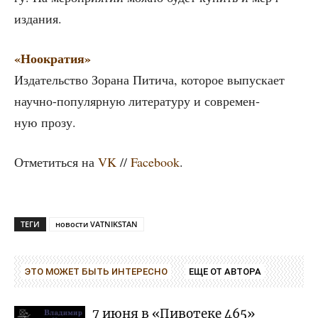
издания.
«Ноокра­тия»
Изда­тель­ство Зора­на Пити­ча, кото­рое выпус­ка­ет
науч­но-попу­ляр­ную лите­ра­ту­ру и совре­мен­
ную прозу.
Отме­тить­ся на
VK
//
Facebook
.
ТЕГИ
новости VATNIKSTAN
ЭТО МОЖЕТ БЫТЬ ИНТЕРЕСНО
ЕЩЕ ОТ АВТОРА
7 июня в «Пивотеке 465»