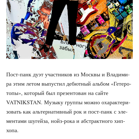
Пост-панк дуэт участ­ни­ков из Моск­вы и Вла­ди­ми­
ра этим летом выпу­стил дебют­ный аль­бом «Гете­ро­
то­пы», кото­рый был пре­зен­то­ван на сай­те
VATNIKSTAN. Музы­ку груп­пы мож­но оха­рак­те­ри­
зо­вать как аль­тер­на­тив­ный рок и пост-панк с эле­
мен­та­ми шугей­за, нойз-рока и абстракт­но­го хип-
хопа.