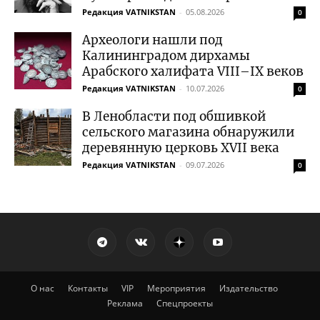
Редакция VATNIKSTAN
-
05.08.2026
0
Археологи нашли под
Калининградом дирхамы
Арабского халифата VIII–IX веков
Редакция VATNIKSTAN
-
10.07.2026
0
В Ленобласти под обшивкой
сельского магазина обнаружили
деревянную церковь XVII века
Редакция VATNIKSTAN
-
09.07.2026
0
О нас
Контакты
VIP
Мероприятия
Издательство
Реклама
Спецпроекты