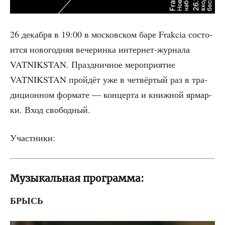
26 декаб­ря в 19:00 в мос­ков­ском баре Frakcia состо­
ит­ся ново­год­няя вече­рин­ка интер­нет-жур­на­ла
VATNIKSTAN. Празд­нич­ное меро­при­я­тие
VATNIKSTAN прой­дёт уже в чет­вёр­тый раз в тра­
ди­ци­он­ном фор­ма­те — кон­цер­та и книж­ной ярмар­
ки. Вход свободный.
Участ­ни­ки:
Музыкальная программа:
БРЫСЬ