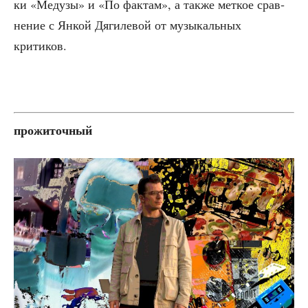
ки «Меду­зы» и «По фак­там», а так­же мет­кое срав­
не­ние с Янкой Дяги­ле­вой от музы­каль­ных
критиков.
про­жи­точ­ный