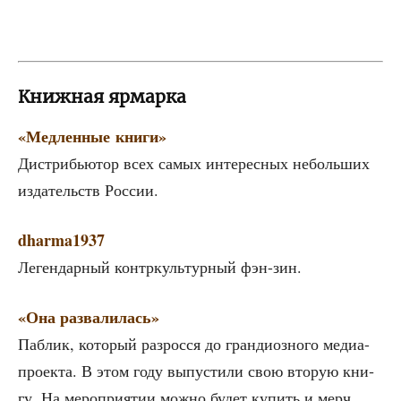
Книжная ярмарка
«Мед­лен­ные книги»
Дис­три­бью­тор всех самых инте­рес­ных неболь­ших
изда­тельств России.
dharma1937
Леген­дар­ный кон­тр­куль­тур­ный фэн-зин.
«Она раз­ва­ли­лась»
Паб­лик, кото­рый раз­рос­ся до гран­ди­оз­но­го медиа-
про­ек­та. В этом году выпу­сти­ли свою вто­рую кни­
гу. На меро­при­я­тии мож­но будет купить и мерч