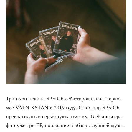
Трип-хоп певи­ца БРЫСЬ дебю­ти­ро­ва­ла на Пер­во­
мае VATNIKSTAN в 2019 году. С тех пор БРЫСЬ
пре­вра­ти­лась в серьёз­ную артист­ку. В её дис­ко­гра­
фии уже три EP, попа­да­ние в обзо­ры луч­шей музы­