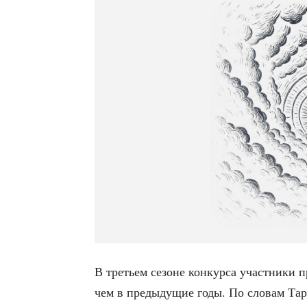
В тре­тьем сезоне кон­кур­са участ­ни­ки 
чем в преды­ду­щие годы. По сло­вам Тара­