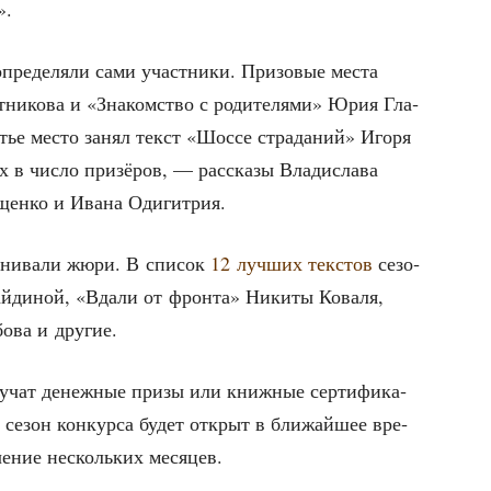
».
опре­де­ля­ли сами участ­ни­ки. При­зо­вые места
т­ни­ко­ва и «Зна­ком­ство с роди­те­ля­ми» Юрия Гла­
­тье место занял текст «Шос­се стра­да­ний» Иго­ря
 в чис­ло при­зё­ров, — рас­ска­зы Вла­ди­сла­ва
­щен­ко и Ива­на Одигитрия.
е­ни­ва­ли жюри. В спи­сок
12 луч­ших тек­стов
сезо­
­ди­ной, «Вда­ли от фрон­та» Ники­ты Кова­ля,
о­ва и другие.
у­чат денеж­ные при­зы или книж­ные сер­ти­фи­ка­
й сезон кон­кур­са будет открыт в бли­жай­шее вре­
че­ние несколь­ких месяцев.