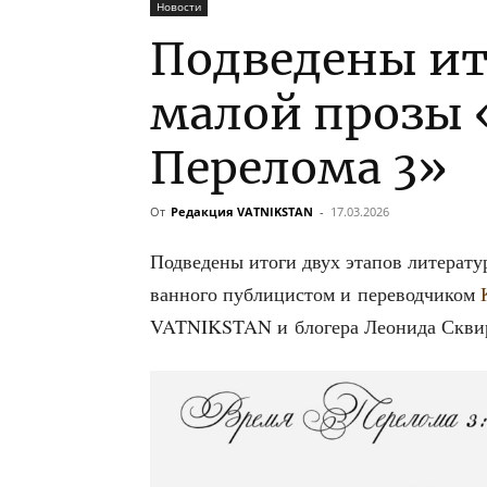
Новости
Подведены ит
малой прозы 
Перелома 3»
От
Редакция VATNIKSTAN
-
17.03.2026
Под­ве­де­ны ито­ги двух эта­пов лите­ра­тур
ван­но­го пуб­ли­ци­стом и пере­вод­чи­ком
VATNIKSTAN и бло­ге­ра Лео­ни­да Скви