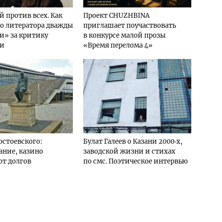
 против всех. Как
Проект CHUZHBINA
о литератора дважды
приглашает поучаствовать
и» за критику
в конкурсе малой прозы
ии
«Время перелома 4»
остоевского:
Булат Галеев о Казани 2000‑х,
ание, казино
заводской жизни и стихах
от долгов
по смс. Поэтическое интервью