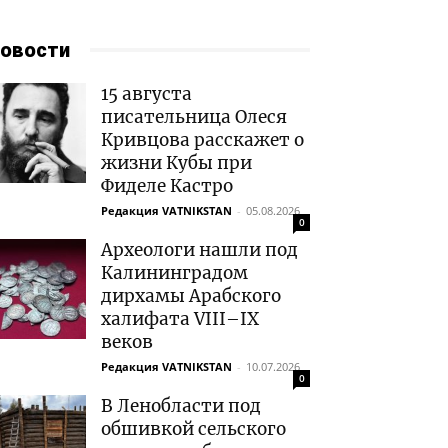
овости
15 августа
писательница Олеся
Кривцова расскажет о
жизни Кубы при
Фиделе Кастро
Редакция VATNIKSTAN
-
05.08.2026
0
Археологи нашли под
Калининградом
дирхамы Арабского
халифата VIII–IX
веков
Редакция VATNIKSTAN
-
10.07.2026
0
В Ленобласти под
обшивкой сельского