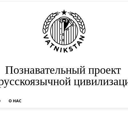
Познавательный проект
 русскоязычной цивилизац
О
О НАС