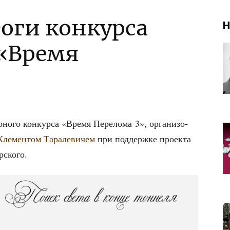
оги конкурса
Н
«Время
­но­го кон­кур­са «Вре­мя Пере­ло­ма 3», орга­ни­зо­
Кле­мен­том Тара­ле­ви­чем
при под­держ­ке про­ек­та
рского.