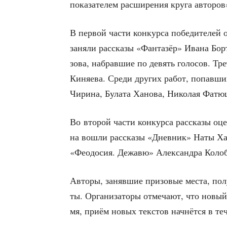
пока­за­те­лем рас­ши­ре­ния кру­га авторов
В пер­вой части кон­кур­са побе­ди­те­лей 
заня­ли рас­ска­зы «Фан­та­зёр» Ива­на Бор
зо­ва, набрав­шие по девять голо­сов. Тре
Киня­е­ва. Сре­ди дру­гих работ, попав­ших
Чири­на, Була­та Хано­ва, Нико­лая Фатю
Во вто­рой части кон­кур­са рас­ска­зы оц
на вошли рас­ска­зы «Днев­ник» Наты Хай
«Фео­до­сия. Дежа­вю» Алек­сандра Коло­б
Авто­ры, заняв­шие при­зо­вые места, пол
ты. Орга­ни­за­то­ры отме­ча­ют, что новы
мя, при­ём новых тек­стов нач­нёт­ся в те