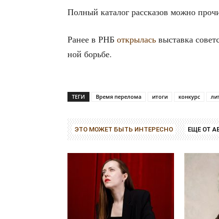
Пол­ный ката­лог рас­ска­зов мож­но про­ч
Ранее в РНБ
откры­лась
выстав­ка совет­с
ной борьбе.
ТЕГИ
Время перелома
итоги
конкурс
ли
ЭТО МОЖЕТ БЫТЬ ИНТЕРЕСНО
ЕЩЕ ОТ А