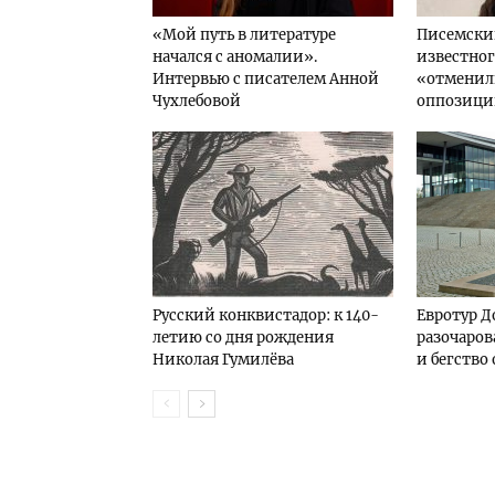
«Мой путь в литературе
Писемский
начался с аномалии».
известног
Интервью с писателем Анной
«отменил
Чухлебовой
оппозиц
Русский конквистадор: к 140-
Евротур Д
летию со дня рождения
разочаров
Николая Гумилёва
и бегство 