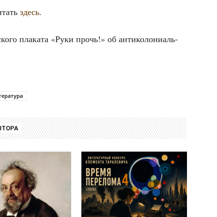
и­тать
здесь
.
ко­го пла­ка­та «Руки прочь!» об анти­ко­ло­ни­аль­
тература
ВТОРА