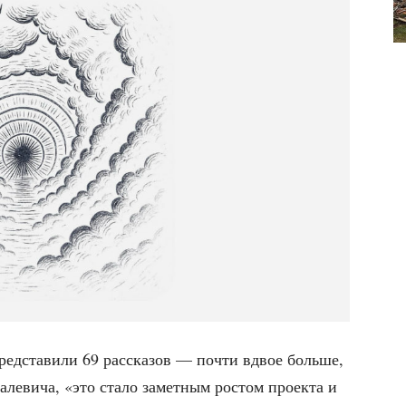
пред­ста­ви­ли 69 рас­ска­зов — почти вдвое боль­ше,
ле­ви­ча, «это ста­ло замет­ным ростом про­ек­та и