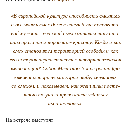
«В евро­пей­ской куль­ту­ре спо­соб­ность сме­ять­ся
и вызы­вать смех дол­гое вре­мя была пре­ро­га­ти­
вой муж­чин: жен­ский смех счи­тал­ся нару­ша­ю­
щим при­ли­чия и пор­тя­щим кра­со­ту. Когда и как
смех ста­но­вит­ся тер­ри­то­ри­ей сво­бо­ды и как
его исто­рия пере­пле­та­ет­ся с исто­ри­ей жен­ской
эман­си­па­ции? Сабин Мель­хи­ор-Бонне рас­шиф­ро­
вы­ва­ет исто­ри­че­ские кор­ни табу, свя­зан­ных
со сме­хом, и пока­зы­ва­ет, как жен­щи­ны посте­
пен­но полу­чи­ли пра­во насла­ждать­ся
им и шутить».
На встре­че выступят: