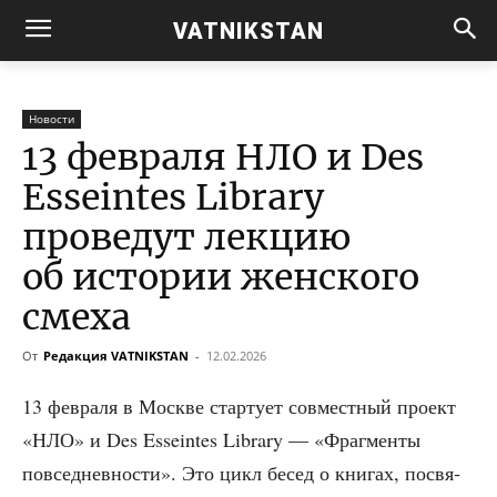
VATNIKSTAN
Новости
13 февраля НЛО и Des
Esseintes Library
проведут лекцию
об истории женского
смеха
От
Редакция VATNIKSTAN
-
12.02.2026
13 фев­ра­ля в Москве стар­ту­ет сов­мест­ный про­ект
«НЛО» и Des Esseintes Library — «Фраг­мен­ты
повсе­днев­но­сти». Это цикл бесед о кни­гах, посвя­