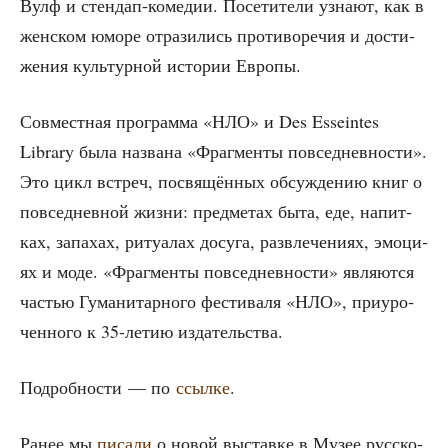
Вулф и стен­дап-коме­дии. Посе­ти­те­ли узна­ют, как в
жен­ском юмо­ре отра­зи­лись про­ти­во­ре­чия и дости­
же­ния куль­тур­ной исто­рии Европы.
Сов­мест­ная про­грам­ма «НЛО» и Des Esseintes
Library была назва­на «Фраг­мен­ты повсе­днев­но­сти».
Это цикл встреч, посвя­щён­ных обсуж­де­нию книг о
повсе­днев­ной жиз­ни: пред­ме­тах быта, еде, напит­
ках, запа­хах, риту­а­лах досу­га, раз­вле­че­ни­ях, эмо­ци­
ях и моде. «Фраг­мен­ты повсе­днев­но­сти» явля­ют­ся
частью Гума­ни­тар­но­го фести­ва­ля «НЛО», при­уро­
чен­но­го к 35-летию издательства.
Подроб­но­сти — по
ссыл­ке
.
Ранее мы
писа­ли
о новой выстав­ке в Музее рус­ско­