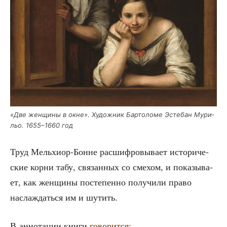
«Две жен­щи­ны в окне». Худож­ник Бар­то­ло­ме Эсте­бан Мури­
льо. 1655–1660 год
Труд Мель­хи­ор-Бонне рас­шиф­ро­вы­ва­ет исто­ри­че­
ские кор­ни табу, свя­зан­ных со сме­хом, и пока­зы­ва­
ет, как жен­щи­ны посте­пен­но полу­чи­ли пра­во
насла­ждать­ся им и шутить.
В анно­та­ции кни­ги
гово­рит­ся
: