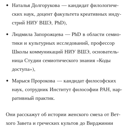
Ната­лья Дол­го­ру­ко­ва — кан­ди­дат фило­ло­ги­че­
ских наук, доцент факуль­те­та кре­а­тив­ных инду­
стрий НИУ ВШЭ, PhD),
Люд­ми­ла Запо­рож­це­ва — PhD в обла­сти семи­о­
ти­ки и куль­тур­ных иссле­до­ва­ний, про­фес­сор
Шко­лы ком­му­ни­ка­ций НИУ ВШЭ, осно­ва­тель­
ни­ца Сту­дии семи­о­ти­че­ско­го зна­ния «Коды
доступа»),
Мары­ся Про­ро­ко­ва — кан­ди­дат фило­соф­ских
наук, сотруд­ник Инсти­тут фило­со­фии РАН, нар­
ра­тив­ный практик.
Они рас­ска­жут об исто­рии жен­ско­го сме­ха от Вет­
хо­го Заве­та и гре­че­ских куль­тов до Вир­джи­нии