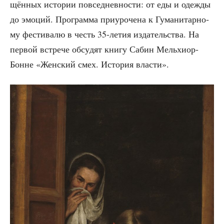
щён­ных исто­рии повсе­днев­но­сти: от еды и одеж­ды
до эмо­ций. Про­грам­ма при­уро­че­на к Гума­ни­тар­но­
му фести­ва­лю в честь 35-летия изда­тель­ства. На
пер­вой встре­че обсу­дят кни­гу Сабин Мель­хи­ор-
Бонне «Жен­ский смех. Исто­рия власти».