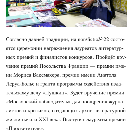
Соглас­но дав­ней тра­ди­ции, на non/fictio№22 состо­
ят­ся цере­мо­нии награж­де­ния лау­ре­а­тов лите­ра­тур­
ных пре­мий и фина­ли­стов кон­кур­сов. Прой­дёт вру­
че­ние пре­мий Посоль­ства Фран­ции — пре­мии име­
ни Мори­са Вак­с­ма­хе­ра, пре­мии име­ни Ана­то­ля
Леруа-Болье и гран­та про­грам­мы содей­ствия изда­
тель­ско­му делу «Пуш­кин». Будет вру­че­ние пре­мии
«Мос­ков­ский наблю­да­тель» для поощ­ре­ния жур­на­
ли­стов и кри­ти­ков, созда­ю­щих архив лите­ра­тур­ной
жиз­ни нача­ла XXI века. Высту­пят лау­ре­а­ты пре­мии
«Про­све­ти­тель».