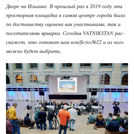
Дво­ре на Ильин­ке. В про­шлый раз в 2019 году эта
про­стор­ная пло­щад­ка в самом цен­тре горо­да была
по досто­ин­ству оце­не­на как участ­ни­ка­ми, так и
посе­ти­те­ля­ми ярмар­ки. Сего­дня VATNIKSTAN рас­
ска­жет, что гото­вит нам non/fictio№22 и из чего
мож­но будет выбрать.