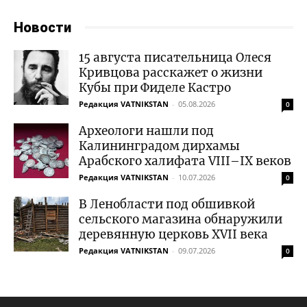
Новости
15 августа писательница Олеся
Кривцова расскажет о жизни
Кубы при Фиделе Кастро
Редакция VATNIKSTAN
-
05.08.2026
0
Археологи нашли под
Калининградом дирхамы
Арабского халифата VIII–IX веков
Редакция VATNIKSTAN
-
10.07.2026
0
В Ленобласти под обшивкой
сельского магазина обнаружили
деревянную церковь XVII века
Редакция VATNIKSTAN
-
09.07.2026
0