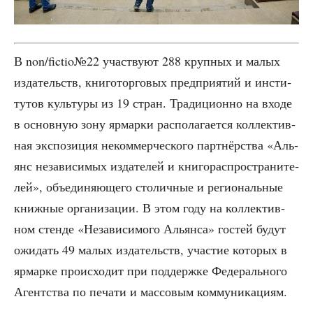
В non/fictio№22 участ­ву­ют 288 круп­ных и малых
изда­тельств, кни­го­тор­го­вых пред­при­я­тий и инсти­
ту­тов куль­ту­ры из 19 стран. Тра­ди­ци­он­но на вхо­де
в основ­ную зону ярмар­ки рас­по­ла­га­ет­ся кол­лек­тив­
ная экс­по­зи­ция неком­мер­че­ско­го парт­нёр­ства «Аль­
янс неза­ви­си­мых изда­те­лей и кни­го­рас­про­стра­ни­те­
лей», объ­еди­ня­ю­ще­го сто­лич­ные и реги­о­наль­ные
книж­ные орга­ни­за­ции. В этом году на кол­лек­тив­
ном стен­де «Неза­ви­си­мо­го Аль­ян­са» гостей будут
ожи­дать 49 малых изда­тельств, уча­стие кото­рых в
ярмар­ке про­ис­хо­дит при под­держ­ке Феде­раль­но­го
Агент­ства по печа­ти и мас­со­вым коммуникациям.