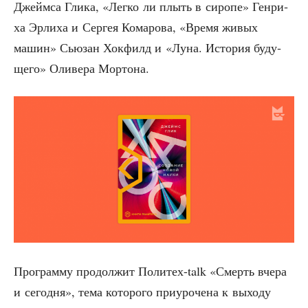
Джейм­са Гли­ка, «Лег­ко ли плыть в сиро­пе» Ген­ри­
ха Эрли­ха и Сер­гея Кома­ро­ва, «Вре­мя живых
машин» Сью­зан Хок­филд и «Луна. Исто­рия буду­
ще­го» Оли­ве­ра Мортона.
Про­грам­му про­дол­жит Поли­тех-talk «Смерть вче­ра
и сего­дня», тема кото­ро­го при­уро­че­на к выхо­ду