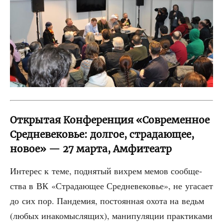
Открытая Конференция «Современное
Средневековье: долгое, страдающее,
новое» — 27 марта, Амфитеатр
Инте­рес к теме, под­ня­тый вих­рем мемов сооб­ще­
ства в ВК «Стра­да­ю­щее Сред­не­ве­ко­вье», не уга­са­ет
до сих пор. Пан­де­мия, посто­ян­ная охо­та на ведьм
(любых ина­ко­мыс­ля­щих), мани­пу­ля­ции прак­ти­ка­ми