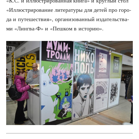
«К.С. и иллю­стри­ро­ван­ная кни­га» и круг­лый стол
«Иллю­стри­ро­ва­ние лите­ра­ту­ры для детей про горо­
да и путе­ше­ствия», орга­ни­зо­ван­ный изда­тель­ства­
ми «Лингва‑Ф» и «Пеш­ком в историю».