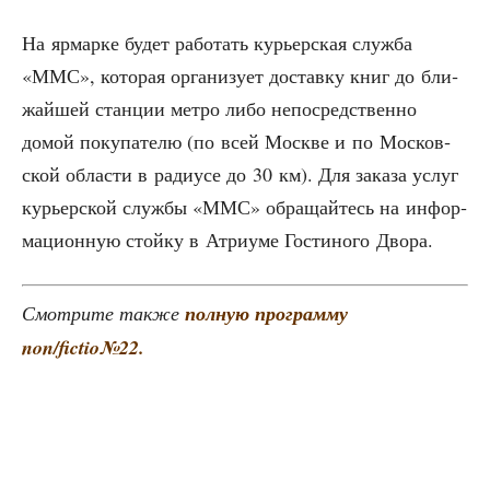
На ярмар­ке будет рабо­тать курьер­ская служ­ба
«ММС», кото­рая орга­ни­зу­ет достав­ку книг до бли­
жай­шей стан­ции мет­ро либо непо­сред­ствен­но
домой поку­па­те­лю (по всей Москве и по Мос­ков­
ской обла­сти в ради­у­се до 30 км). Для зака­за услуг
курьер­ской служ­бы «ММС» обра­щай­тесь на инфор­
ма­ци­он­ную стой­ку в Атри­уме Гости­но­го Двора.
Смот­ри­те так­же
пол­ную про­грам­му
non/fictio№22.