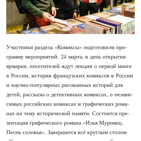
Участ­ни­ки раз­де­ла «Комик­сы» под­го­то­ви­ли про­
грам­му меро­при­я­тий. 24 мар­та, в день откры­тия
ярмар­ки, посе­ти­те­лей ждут лек­ции о пер­вой ман­ге
в Рос­сии, исто­рии фран­цуз­ских комик­сов в Рос­сии
и науч­но-попу­ляр­ных рисо­ван­ных исто­рий для
детей, рас­ска­зы о детек­тив­ных комик­сах, о неза­ви­
си­мых рос­сий­ских комик­сах и гра­фи­че­ских рома­
нах на тему исто­ри­че­ской памя­ти. Состо­ит­ся пре­
зен­та­ция гра­фи­че­ско­го рома­на «Илья Муро­мец.
Песнь соло­вья». Завер­шит­ся всё круг­лым сто­лом