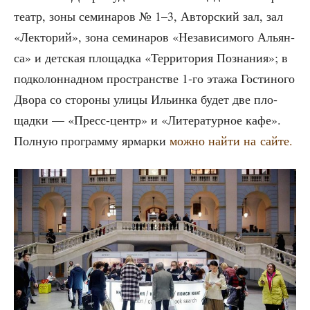
те­атр, зоны семи­на­ров № 1–3, Автор­ский зал, зал
«Лек­то­рий», зона семи­на­ров «Неза­ви­си­мо­го Аль­ян­
са» и дет­ская пло­щад­ка «Тер­ри­то­рия Позна­ния»; в
под­ко­лон­над­ном про­стран­стве 1‑го эта­жа Гости­но­го
Дво­ра со сто­ро­ны ули­цы Ильин­ка будет две пло­
щад­ки — «Пресс-центр» и «Лите­ра­тур­ное кафе».
Пол­ную про­грам­му ярмар­ки
мож­но най­ти на сайте.