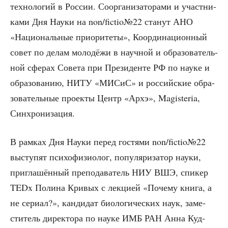
тех­но­ло­гий в Рос­сии. Соор­га­ни­за­то­ра­ми и участ­ни­
ка­ми Дня Нау­ки на non/fictio№22 ста­нут АНО
«Наци­о­наль­ные при­о­ри­те­ты», Коор­ди­на­ци­он­ный
совет по делам моло­дё­жи в науч­ной и обра­зо­ва­тель­
ной сфе­рах Сове­та при Пре­зи­ден­те РФ по нау­ке и
обра­зо­ва­нию, НИТУ «МИСиС» и рос­сий­ские обра­
зо­ва­тель­ные про­ек­ты Центр «Архэ», Magisteria,
Синхронизация.
В рам­ках Дня Нау­ки перед гостя­ми non/fictio№22
высту­пят пси­хо­фи­зио­лог, попу­ля­ри­за­тор нау­ки,
при­гла­шён­ный пре­по­да­ва­тель НИУ ВШЭ, спи­кер
TEDx Поли­на Кри­вых с лек­ци­ей «Поче­му кни­га, а
не сери­ал?», кан­ди­дат био­ло­ги­че­ских наук, заме­
сти­тель дирек­то­ра по нау­ке ИМБ РАН Анна Куд­