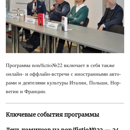
Про­грам­ма non/fictio№22 вклю­ча­ет в себя так­же
онлайн- и оффлайн-встре­чи с ино­стран­ны­ми авто­
ра­ми и дея­те­ля­ми куль­ту­ры Ита­лии, Поль­ши, Нор­
ве­гии и Франции.
Ключевые события программы