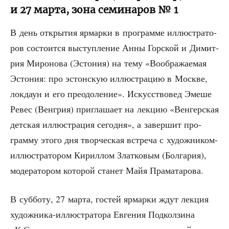
и 27 марта, зона семинаров № 1
В день откры­тия ярмар­ки в про­грам­ме иллю­стра­то­
ров состо­ит­ся выступ­ле­ние Анны Гор­ской и Димит­
рия Миро­но­ва (Эсто­ния) на тему «Вооб­ра­жа­е­мая
Эсто­ния: про эстон­скую иллю­стра­цию в Москве,
лок­даун и его пре­одо­ле­ние». Искус­ство­вед Эме­ше
Ревес (Вен­грия) при­гла­ша­ет на лек­цию «Вен­гер­ская
дет­ская иллю­стра­ция сего­дня», а завер­шит про­
грам­му это­го дня твор­че­ская встре­ча с худож­ни­ком-
иллю­стра­то­ром Кирил­лом Злат­ко­вым (Бол­га­рия),
моде­ра­то­ром кото­рой ста­нет Майя Праматарова.
В суб­бо­ту, 27 мар­та, гостей ярмар­ки ждут лек­ция
худож­ни­ка-иллю­стра­то­ра Евге­ния Под­кол­зи­на