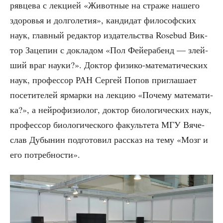
ряв­це­ва с лек­ци­ей «Живот­ные на стра­же наше­го
здо­ро­вья и дол­го­ле­тия», кан­ди­дат фило­соф­ских
наук, глав­ный редак­тор изда­тель­ства Rosebud Вик­
тор Заце­пин с докла­дом «Пол Фей­е­ра­бенд — злей­
ший враг нау­ки?». Док­тор физи­ко-мате­ма­ти­че­ских
наук, про­фес­сор РАН Сер­гей Попов при­гла­ша­ет
посе­ти­те­лей ярмар­ки на лек­цию «Поче­му мате­ма­ти­
ка?», а ней­ро­фи­зио­лог, док­тор био­ло­ги­че­ских наук,
про­фес­сор био­ло­ги­че­ско­го факуль­те­та МГУ Вяче­
слав Дубы­нин под­го­то­вил рас­сказ на тему «Мозг и
его потребности».