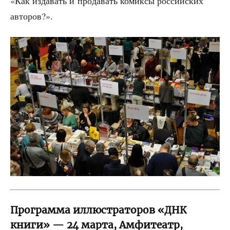
«Как изда­вать и про­да­вать комик­сы рос­сий­ских
авторов?».
Программа иллюстраторов «ДНК
книги» — 24 марта, Амфитеатр,