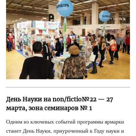
День Науки на non/fictio№22 — 27
марта, зона семинаров № 1
Одним из клю­че­вых собы­тий про­грам­мы ярмар­ки
ста­нет День Нау­ки, при­уро­чен­ный к Году нау­ки и