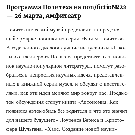
Программа Политеха на non/fictio№22
— 26 марта, Амфитеатр
Поли­тех­ни­че­ский музей пред­ста­вит на пред­сто­я­
щей ярмар­ке новин­ки из серии «Кни­ги Поли­те­ха».
В ходе живо­го диа­ло­га луч­шие выпуск­ни­ки «Шко­
лы экс­плей­не­ров» Поли­те­ха пред­ста­вят пять нови­
нок науч­но-попу­ляр­ной лите­ра­ту­ры, помо­гут разо­
брать­ся в непро­стых науч­ных иде­ях, пред­став­лен­
ных в книж­ной серии музея, и обсу­дят с посе­ти­те­
ля­ми, как эти идеи меня­ют мир вокруг нас. Пред­ме­
том обсуж­де­ния ста­нут кни­ги «Авто­но­мия. Как
появил­ся авто­мо­биль без води­те­ля и что это зна­чит
для наше­го буду­ще­го» Лоурен­са Берн­са и Кри­сто­
фе­ра Шуль­га­на, «Хаос. Созда­ние новой нау­ки»