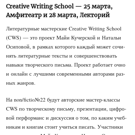
Creative Writing School — 25 марта,
Амфитеатр и 28 марта, Лекторий
Лите­ра­тур­ные мастер­ские Creative Writing School
(CWS) — это про­ект Майи Кучер­ской и Ната­льи
Оси­по­вой, в рам­ках кото­ро­го каж­дый может сочи­
нять лите­ра­тур­ные тек­сты и совер­шен­ство­вать
навы­ки твор­че­ско­го пись­ма. Про­ект рабо­та­ет очно
и онлайн с луч­ши­ми совре­мен­ны­ми авто­ра­ми раз­
ных жанров.
На non/fictio№22 будут автор­ские мастер-клас­сы
CWS по твор­че­ско­му пись­му, пре­зен­та­ции, циф­ро­
вой пер­фор­манс и дис­кус­сия о том, по каким учеб­
ни­кам и кни­гам сто­ит учить­ся писать. Участ­ни­ки