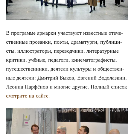
В про­грам­ме ярмар­ки участ­ву­ют извест­ные оте­че­
ствен­ные про­за­и­ки, поэты, дра­ма­тур­ги, пуб­ли­ци­
сты, иллю­стра­то­ры, пере­вод­чи­ки, лите­ра­тур­ные
кри­ти­ки, учё­ные, педа­го­ги, кине­ма­то­гра­фи­сты,
путе­ше­ствен­ни­ки, дея­те­ли куль­ту­ры и обще­ствен­
ные дея­те­ли: Дмит­рий Быков, Евге­ний Водо­лаз­кин,
Лео­нид Пар­фё­нов и мно­гие дру­гие. Пол­ный спи­сок
смот­ри­те на сайте.