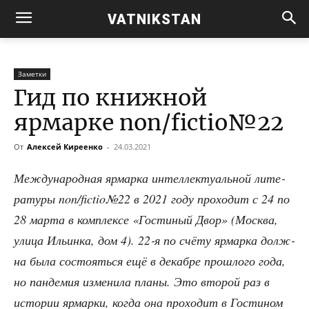
VATNIKSTAN
Заметки
Гид по книжной
ярмарке non/fictio№22
От
Алексей Киреенко
-
24.03.2021
Меж­ду­на­род­ная ярмар­ка интел­лек­ту­аль­ной лите­
ра­ту­ры non/fictio№22 в 2021 году про­хо­дит с 24 по
28 мар­та в ком­плек­се «Гости­ный Двор» (Москва,
ули­ца Ильин­ка, дом 4). 22‑я по счё­ту ярмар­ка долж­
на была состо­ять­ся ещё в декаб­ре про­шло­го года,
но пан­де­мия изме­ни­ла пла­ны. Это вто­рой раз в
исто­рии ярмар­ки, когда она про­хо­дит в Гости­ном