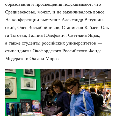
обра­зо­ва­ния и про­све­ще­ния под­ска­зы­ва­ют, что
Сред­не­ве­ко­вье, может, и не закан­чи­ва­лось вовсе.
На кон­фе­рен­ции высту­пят: Алек­сандр Вету­шин­
ский, Олег Вос­ко­бой­ни­ков, Ста­ни­слав Каба­ев, Оль­
га Того­е­ва, Гали­на Юзе­фо­вич, Свет­ла­на Яцык,
а так­же сту­ден­ты рос­сий­ских уни­вер­си­те­тов —
сти­пен­ди­а­ты Окс­форд­ско­го Рос­сий­ско­го Фон­да.
Моде­ра­тор: Окса­на Мороз.