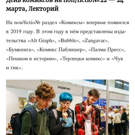
День комиксов на non/fictio№22 — 24
марта, Лекторий
На non/fictio№ раз­дел «Комик­сы» впер­вые появил­ся
в 2019 году. В этом году в нём пред­став­ле­ны изда­
тель­ства «Alt Graph», «Bubble», «Zangavar»,
«Бумкни­га», «Комикс Паб­ли­шер», «Пал­ма Пресс»,
«Пеш­ком в исто­рию», «Тер­лец­ки комикс» и «Чук
и гик».