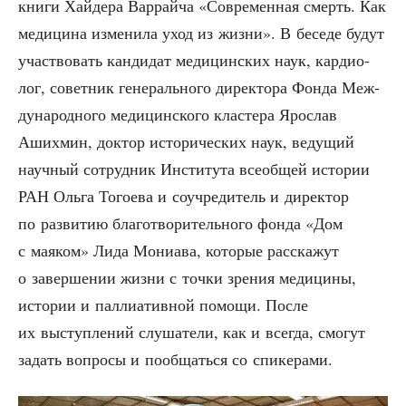
кни­ги Хай­де­ра Вар­рай­ча «Совре­мен­ная смерть. Как
меди­ци­на изме­ни­ла уход из жиз­ни». В бесе­де будут
участ­во­вать кан­ди­дат меди­цин­ских наук, кар­дио­
лог, совет­ник гене­раль­но­го дирек­то­ра Фон­да Меж­
ду­на­род­но­го меди­цин­ско­го кла­сте­ра Яро­слав
Аших­мин, док­тор исто­ри­че­ских наук, веду­щий
науч­ный сотруд­ник Инсти­ту­та все­об­щей исто­рии
РАН Оль­га Того­е­ва и соучре­ди­тель и дирек­тор
по раз­ви­тию бла­го­тво­ри­тель­но­го фон­да «Дом
с мая­ком» Лида Мониа­ва, кото­рые рас­ска­жут
о завер­ше­нии жиз­ни с точ­ки зре­ния меди­ци­ны,
исто­рии и пал­ли­а­тив­ной помо­щи. После
их выступ­ле­ний слу­ша­те­ли, как и все­гда, смо­гут
задать вопро­сы и пооб­щать­ся со спикерами.