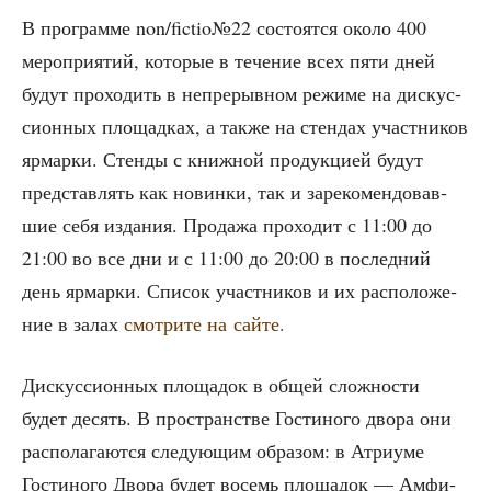
В про­грам­ме non/fictio№22 состо­ят­ся око­ло 400
меро­при­я­тий, кото­рые в тече­ние всех пяти дней
будут про­хо­дить в непре­рыв­ном режи­ме на дис­кус­
си­он­ных пло­щад­ках, а так­же на стен­дах участ­ни­ков
ярмар­ки. Стен­ды с книж­ной про­дук­ци­ей будут
пред­став­лять как новин­ки, так и заре­ко­мен­до­вав­
шие себя изда­ния. Про­да­жа про­хо­дит с 11:00 до
21:00 во все дни и с 11:00 до 20:00 в послед­ний
день ярмар­ки. Спи­сок участ­ни­ков и их рас­по­ло­же­
ние в залах
смот­ри­те на сайте.
Дис­кус­си­он­ных пло­ща­док в общей слож­но­сти
будет десять. В про­стран­стве Гости­но­го дво­ра они
рас­по­ла­га­ют­ся сле­ду­ю­щим обра­зом: в Атри­уме
Гости­но­го Дво­ра будет восемь пло­ща­док — Амфи­