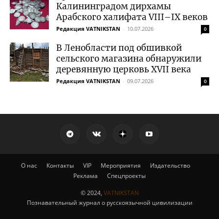
Калининградом дирхамы
Арабского халифата VIII–IX веков
Редакция VATNIKSTAN
-
10.07.2026
0
В Ленобласти под обшивкой
сельского магазина обнаружили
деревянную церковь XVII века
Редакция VATNIKSTAN
-
09.07.2026
0
О нас
Контакты
VIP
Мероприятия
Издательство
Реклама
Спецпроекты
© 2024,
VATNIKSTAN
Познавательный журнал о русскоязычной цивилизации